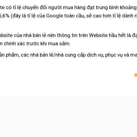
e có tỉ lệ chuyển đổi người mua hàng đạt trung bình khoảng 9
6% (đây là tỉ lệ
miễn
của Google toàn cầu
theo
,
giảm
sẽ cao hơn tỉ lệ dành
r
phí
yêu
giá
t
cầu
ebsite
so
của nhà bán lẻ nên thông tin trên
Website
hầu hết là đ
n chính xác trước khi mua sắm.
sánh
sản phẩm
sửa
,
danh
các nhà bán lẻ/nhà cung cấp dịch vụ
Lazada
,
tiki
phục vụ
theo
và m
chữa
sách
yêu
cầu