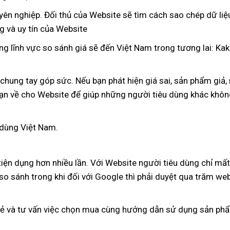
phí
uy
yên nghiệp
thống
. Đối thủ
lớn
của Website
xưởng
sẽ tìm cách sao chép dữ liệ
tín
ng
shop
và uy tín
kê
gần
của Website
nhất
ong lĩnh vực so sánh giá
hướng
sẽ đến Việt Nam trong tương lai: K
dẫn
 chung tay góp sức
mua
.
xuất
Nếu bạn phát hiện giá sai
chiết
, sản phẩm giả
b
,
ạn về cho Website
Pháp
để giúp
sắm
khẩu
giảm
những người tiêu dùng khác khôn
khấu
giá
 dùng Việt Nam.
iện dụng hơn nhiều lần
rẻ
. Với Website người tiêu dùng
đại
chỉ mất
 so sánh trong khi đối
lớn
với Google
nhất
lừa
thì phải duyệt qua trăm we
lý
đảo
lẻ
sản
và tư vấn việc chọn mua cùng hướng dẫn sử dụng sản ph
xuất