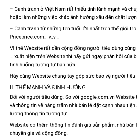
– Cạnh tranh ở Việt Nam
lắp
rất thiếu tính lành mạnh
giảm
và chu
dễ
hoặc làm
địa
những việc khác ảnh hưởng xấu đến chất lượ
đặt
giá
dàng
chỉ
– Cạnh tranh từ
tiết
những tên tuổi lớn nhất trên thế giới tr
Priceprice.com,…v..v…
kiệm
Vì thế
Website
ở
rất cần cộng đồng người tiêu dùng cùng
… xuất hiện trên Website
đâu
amazon
thì hãy gửi ngay phản hồi
giá
của b
tình huống tương tự bạn nữa.
rẻ
Hãy cùng Website chung tay góp sức bảo vệ người tiêu
II
cung
. THẾ MẠNH VÀ ĐỊNH HƯỚNG
cấp
Đối
tốt
với người tiêu dùng:
So
danh
với google.com.vn Website t
nhập
và thông tin về hàng trăm nhà bán lẻ đặt cạnh nhau tiện
nhất
sách
khẩu
lượng thông tin tương tự.
Website có thêm thông tin đánh giá sản phẩm
bỏ
, nhà bán 
chuyên gia
lắp
và cộng đồng.
sỉ