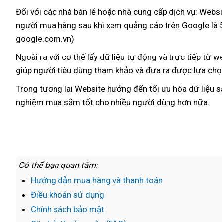
đặt
Đối
mini
với
thống
các nhà bán lẻ
theo
hoặc nhà cung cấp dịch vụ:
Websit
người mua hàng sau khi xem quảng cáo trên Google là 5,
kê
yêu
google.com.vn)
cầu
địa
Ngoài ra
sử
với cơ thế lấy dữ liệu tự động
nhận
và trực tiếp từ w
chỉ
giúp người tiêu dùng tham khảo
dụng
xuất
và đưa ra
xét
nhập
được lựa chọ
xứ
khẩu
Trong tương lai Website hướng đến tối ưu hóa dữ liệu 
nghiệm mua sắm tốt cho nhiều người dùng
siêu
hơn nữa.
thị
Có thể bạn quan tâm:
Hướng dẫn mua hàng và thanh toán
Điều khoản sử dụng
Chính sách bảo mật