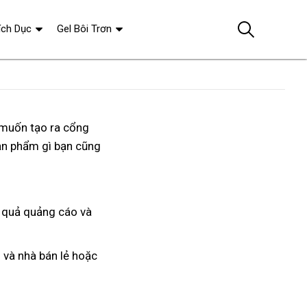
ích Dục
Gel Bôi Trơn
muốn tạo ra cổng
ản phẩm gì bạn
xuất
cũng
khẩu
u quả quảng cáo
sửa
và
chữa
g
lắp
và nhà bán lẻ
nhận
hoặc
đặt
hàng