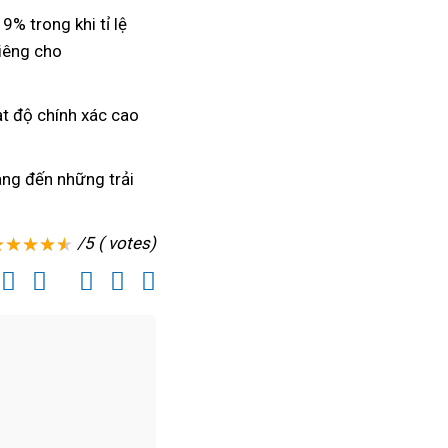
% trong khi tỉ lệ
hỗ
iêng cho
rợ
ạt độ chính xác cao
ang đến
nổi
những trải
tiếng
/5 ( votes)