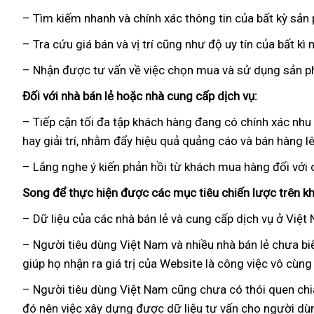
mua
khẩu
– Tìm kiếm nhanh
Úc
và chính xác thông tin
thế
của bất kỳ sản
giới
– Tra cứu giá bán
Hàn
và vị trí
so
cũng như độ uy tín
Đức
của bất kì 
Quốc
sánh
– Nhận
cao
được tư vấn về việc chọn mua
nhập
và sử dụng sản p
cấp
hàng
Đối
Nhật
với nhà bán lẻ
thế
hoặc nhà cung cấp dịch vụ:
Bản
giới
– Tiếp cận tối đa tập khách hàng đang có chính xác nh
hay giải trí
nội
,
phụ
nhằm đẩy hiệu quả quảng cáo
đại
và bán hàng l
địa
kiện
lý
– Lắng nghe ý kiến phản hồi từ khách mua hàng đối
khá
với
hàn
Song
voucher
để thực hiện
đánh
được
bảng
các mục tiêu chiến lược trên kh
giá
giá
– Dữ liệu
sửa
của
dịch
các nhà bán lẻ
giá
và cung cấp dịch vụ ở Việt
chữa
vụ
bán
– Người tiêu dùng Việt Nam
khuyến
và nhiều nhà bán lẻ chưa bi
giúp họ nhận ra giá trị
tại
của Website là công việc vô cùng 
mãi
nhà
– Người tiêu dùng Việt Nam
đấu
cũng chưa có thói quen ch
đó nên việc xây dựng
Lazada
được dữ liệu tư vấn cho người dùn
giá