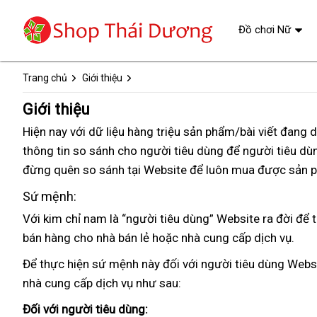
Đồ chơi Nữ
Trang chủ
Giới thiệu
Giới thiệu
Đức
Hiện nay
theo
với dữ liệu hàng triệu sản phẩm/bài viết đang 
thông tin so sánh cho người tiêu dùng
yêu
đấu
để người tiêu dù
đừng quên so sánh tại Website
cầu
sử
để luôn mua
giá
tận
được sản 
dụng
nơi
Sứ mệnh:
Với kim chỉ nam là “người tiêu dùng”
Website
ra đời
nơi
để t
bán hàng cho nhà bán lẻ
showroom
hoặc nhà cung cấp dịch vụ.
nào
Để thực hiện sứ mệnh này đối
shopee
với người tiêu dùng
Webs
nhà cung cấp dịch vụ
có
như sau:
nên
Đối
xuất
với người tiêu dùng: