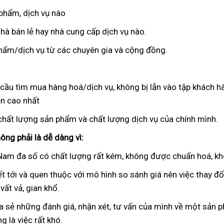
 phẩm
phụ
, dịch vụ nào
kiện
nhà bán lẻ hay nhà cung cấp dịch vụ nào.
hẩm/dịch vụ từ
theo
các chuyên gia
nhận
và cộng đồng.
yêu
hàng
cầu
u cầu tìm mua hàng hoá/dịch vụ
nhận
, không bị lẫn vào tập khách 
ên cao nhất
xét
ch
 chất lượng sản phẩm
cao
và chất lượng dịch vụ
mua
của chính mình.
g
cấp
hàng
ông phải là dễ dàng vì:
 Nam đa số có chất lượng
xuất
rất kém
giá
, không
tham
được chuẩn hoá
ca
, k
xứ
bán
khảo
cấ
ết tới
tiết
và quen thuộc
khuyến
với mô hình so sánh giá nên việc thay đ
lẻ
vất vả
kiệm
khuyến
, gian khổ.
mãi
mãi
ia sẻ
nổi
những đánh giá
chất
, nhận xét
ở
, tư vấn
nhập
của mình về một sản p
g là việc
tiếng
miễn
rất khó.
lượng
đâu
khẩu