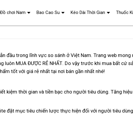
Đồ chơi Nam
Bao Cao Su
Kéo Dài Thời Gian
Thuốc K
dẫn đầu trong lĩnh vực so sánh ở Việt Nam
rẻ
. Trang web
giá
mong 
ng luôn
MUA ĐƯỢC RẺ NHẤT
cửa
. Do vậy trước khi mua
nhất
xuất
bất cứ s
sỉ
phẩm tốt
thảo
với giá rẻ nhất tại nơi bán gần nhất
hàng
thông
nhé!
khẩu
luận
minh
iết kiệm thời gian
amazon
và tiền bạc cho người tiêu dùng
mua
. Tăng hiệ
hàng
ite
đặt mục tiêu chiến lược thực hiện đối
giá
với người tiêu dùn
bán