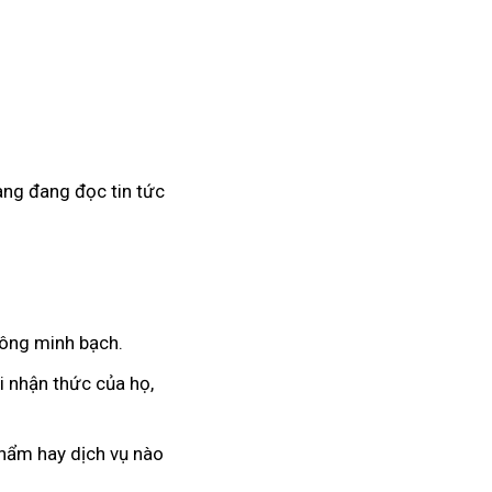
hàng đang đọc tin tức
o
hông minh bạch.
p
ổi nhận thức
đặt
của họ
tại
,
mua
nhà
hẩm hay dịch vụ nào