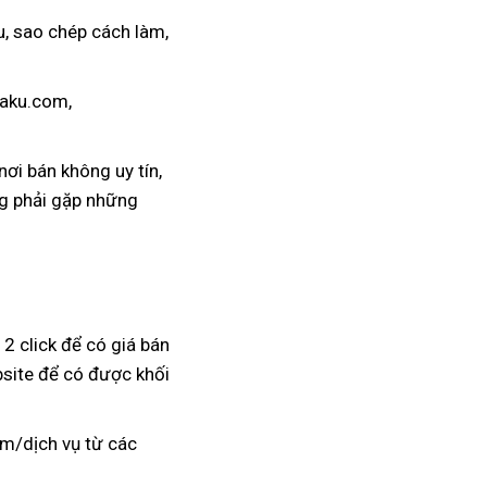
u
xuất
, sao chép cách làm
kiểm
,
khẩu
tra
akaku.com
lấy
,
hàng
ền
 nơi bán không uy tín,
g phải gặp
khuyến
những
mãi
 2 click
siêu
để có giá bán
bsite
mới
để có
thị
vận
được khối
nhất
chuyển
ẩm/dịch vụ từ
chất
các
lượng