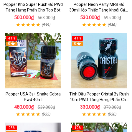
Popper Khô Super Rush Đỏ PWd
Popper Neon Party MRB Đỏ
Tăng Hưng Phấn Cho Top Bót
30ml Hộp Thiếc Tăng khoái Cảm
Mạnh Cho Top Bot
500.000₫
530.000₫
568.000₫
595.000₫
(949)
(936)
-11%
-11%
5
5
Popper USA 3s+ Snake Cobra
Tinh Dầu Popper Cristal By Rush
Pwd 40ml
10m PWD Tăng Hưng Phấn Cho
Top Bot
480.000₫
330.000₫
539.000₫
370.000₫
(933)
(930)
-25%
-12%