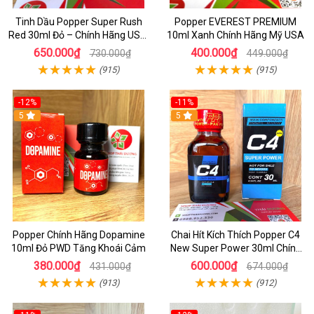
Tinh Dầu Popper Super Rush
Popper EVEREST PREMIUM
Red 30ml Đỏ – Chính Hãng USA,
10ml Xanh Chính Hãng Mỹ USA
Kích Thích Mạnh, Tăng Hưng
650.000₫
400.000₫
730.000₫
449.000₫
Phấn
(915)
(915)
-12%
-11%
5
5
Popper Chính Hãng Dopamine
Chai Hít Kích Thích Popper C4
10ml Đỏ PWD Tăng Khoái Cảm
New Super Power 30ml Chính
Hãng Mỹ USA
380.000₫
600.000₫
431.000₫
674.000₫
(913)
(912)