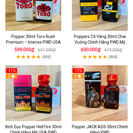
Popper 30ml Toro Rush
Poppers C4 Vàng 30ml Chai
Premium – Intense PWD USA
Vuông Chính Hãng PWD Mỹ
Tăng Hưng Phấn Cho Top Bot
599.000₫
600.000₫
651.000₫
674.000₫
(905)
(904)
-11%
-12%
5
5
Kích Dục Popper Hell Fire 30ml
Popper JACK ASS 30ml Chính
Chính Hãng Mỹ USA PWD
Hãng PWD