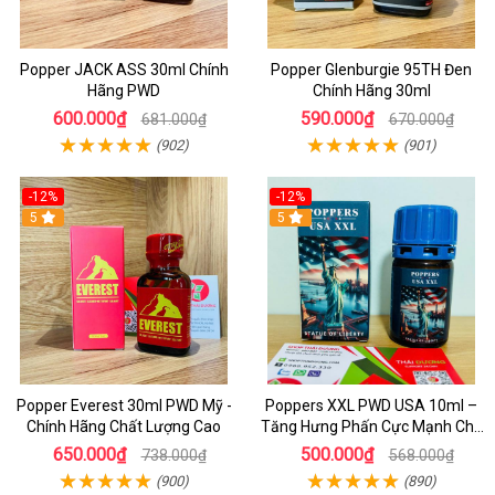
Popper JACK ASS 30ml Chính
Popper Glenburgie 95TH Đen
Hãng PWD
Chính Hãng 30ml
600.000₫
590.000₫
681.000₫
670.000₫
(902)
(901)
-12%
-12%
5
5
Popper Everest 30ml PWD Mỹ -
Poppers XXL PWD USA 10ml –
Chính Hãng Chất Lượng Cao
Tăng Hưng Phấn Cực Mạnh Cho
Top Bot Khi Yêu
650.000₫
500.000₫
738.000₫
568.000₫
(900)
(890)