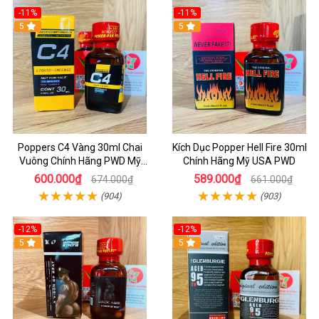
-11%
-11%
5
5
Poppers C4 Vàng 30ml Chai
Kích Dục Popper Hell Fire 30ml
Vuông Chính Hãng PWD Mỹ
Chính Hãng Mỹ USA PWD
Tăng Hưng Phấn Cho Top Bot
600.000₫
589.000₫
674.000₫
661.000₫
(904)
(903)
-12%
-12%
5
5