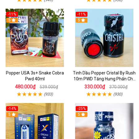
-11%
-11%
5
5
Popper USA 3s+ Snake Cobra
Tinh Dầu Popper Cristal By Rush
Pwd 40ml
10m PWD Tăng Hưng Phấn Cho
Top Bot
480.000₫
330.000₫
539.000₫
370.000₫
(933)
(930)
-14%
-25%
5
5