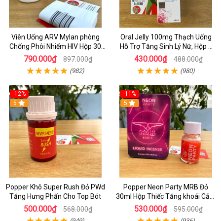
Viên Uống ARV Mylan phòng
Oral Jelly 100mg Thạch Uống
Chống Phôi Nhiếm HIV Hộp 30
Hỗ Trợ Tăng Sinh Lý Nữ, Hộp 7
viên
Gói
790.000₫
430.000₫
897.000₫
488.000₫
(982)
(980)
-12%
-11%
5
5
Popper Khô Super Rush Đỏ PWd
Popper Neon Party MRB Đỏ
Tăng Hưng Phấn Cho Top Bót
30ml Hộp Thiếc Tăng khoái Cảm
Mạnh Cho Top Bot
500.000₫
530.000₫
568.000₫
595.000₫
(949)
(936)