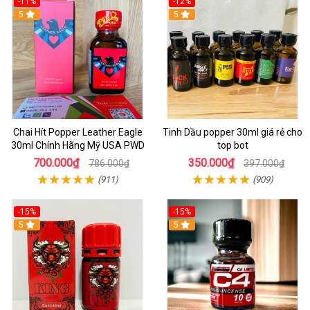
-11%
-12%
5
5
Chai Hít Popper Leather Eagle
Tinh Dầu popper 30ml giá rẻ cho
30ml Chính Hãng Mỹ USA PWD
top bot
700.000₫
350.000₫
786.000₫
397.000₫
(911)
(909)
-15%
-15%
5
5