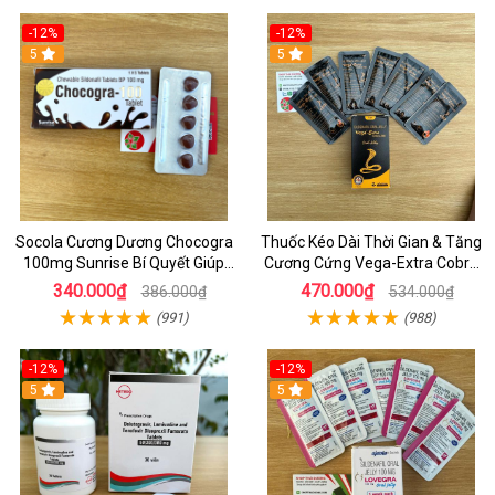
-12%
-12%
5
5
Socola Cương Dương Chocogra
Thuốc Kéo Dài Thời Gian & Tăng
100mg Sunrise Bí Quyết Giúp
Cương Cứng Vega-Extra Cobra
Nam Giới Sung Mãn
200mg Oral Jelly Chính Hãng
340.000₫
470.000₫
386.000₫
534.000₫
(991)
(988)
-12%
-12%
5
5