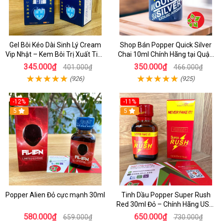
Gel Bôi Kéo Dài Sinh Lý Cream
Shop Bán Popper Quick Silver
Vip Nhật – Kem Bôi Trị Xuất Tinh
Chai 10ml Chính Hãng tại Quận
Sớm Chính Hãng Cho Nam
1 - Kích thích tăng ham muốn
345.000₫
350.000₫
401.000₫
466.000₫
cực mạnh
(926)
(925)
-12%
-11%
5
5
Popper Alien Đỏ cực mạnh 30ml
Tinh Dầu Popper Super Rush
Red 30ml Đỏ – Chính Hãng USA,
Kích Thích Mạnh, Tăng Hưng
580.000₫
650.000₫
659.000₫
730.000₫