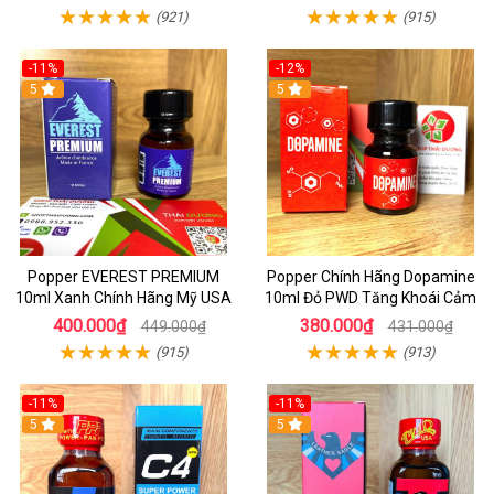
Phấn
(921)
(915)
-11%
-12%
5
5
Popper EVEREST PREMIUM
Popper Chính Hãng Dopamine
10ml Xanh Chính Hãng Mỹ USA
10ml Đỏ PWD Tăng Khoái Cảm
400.000₫
380.000₫
449.000₫
431.000₫
(915)
(913)
-11%
-11%
5
5