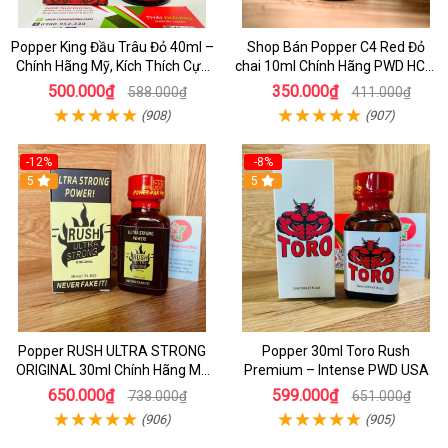
Popper King Đầu Trâu Đỏ 40ml –
Shop Bán Popper C4 Red Đỏ
Chính Hãng Mỹ, Kích Thích Cực
chai 10ml Chính Hãng PWD HCM
Mạnh Cho Top & Bot
kích thích Cực Mạnh cho LGBT -
500.000₫
350.000₫
588.000₫
411.000₫
TOP BOT
(908)
(907)
-12%
-8%
5
5
Popper RUSH ULTRA STRONG
Popper 30ml Toro Rush
ORIGINAL 30ml Chính Hãng Mỹ
Premium – Intense PWD USA
PWD - Tăng Khoái Cảm Mạnh
650.000₫
599.000₫
738.000₫
651.000₫
(906)
(905)