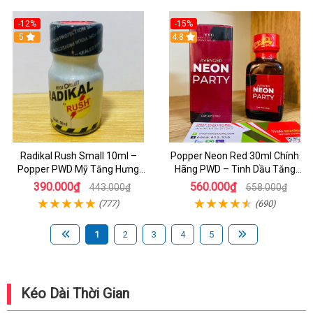
-12%
-15%
5
4.8
Radikal Rush Small 10ml –
Popper Neon Red 30ml Chính
Popper PWD Mỹ Tăng Hưng
Hãng PWD – Tinh Dầu Tăng
Phấn, Kích Thích Cực Mạnh Cho
Hưng Phấn Cực Mạnh Cho Bot
390.000₫
560.000₫
443.000₫
658.000₫
Cuộc Yêu
(777)
(690)
1
2
3
4
5
Kéo Dài Thời Gian