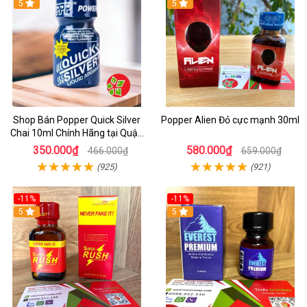
5
5
Shop Bán Popper Quick Silver
Popper Alien Đỏ cực mạnh 30ml
Chai 10ml Chính Hãng tại Quận
1 - Kích thích tăng ham muốn
350.000₫
580.000₫
466.000₫
659.000₫
cực mạnh
(925)
(921)
-11%
-11%
5
5