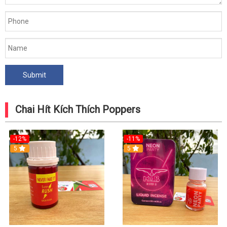
Chai Hít Kích Thích Poppers
-12%
-11%
5
5