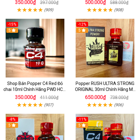
Mạnh Cho Top & Bot
350.000₫
500.000₫
397.000₫
588.000₫
(909)
(908)
-15%
-12%
5
5
Shop Bán Popper C4 Red Đỏ
Popper RUSH ULTRA STRONG
chai 10ml Chính Hãng PWD HCM
ORIGINAL 30ml Chính Hãng Mỹ
kích thích Cực Mạnh cho LGBT -
PWD - Tăng Khoái Cảm Mạnh
350.000₫
650.000₫
411.000₫
738.000₫
TOP BOT
(907)
(906)
-8%
-11%
5
5