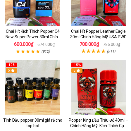
Chai Hít Kích Thích Popper C4
Chai Hít Popper Leather Eagle
New Super Power 30ml Chính
30ml Chính Hãng Mỹ USA PWD
Hãng Mỹ USA
600.000₫
700.000₫
674.000₫
786.000₫
(912)
(911)
-12%
-15%
5
5
Tinh Dầu popper 30ml giá rẻ cho
Popper King Đầu Trâu Đỏ 40ml –
top bot
Chính Hãng Mỹ, Kích Thích Cực