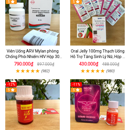
5
5
Viên Uống ARV Mylan phòng
Oral Jelly 100mg Thạch Uống
Chống Phôi Nhiếm HIV Hộp 30
Hỗ Trợ Tăng Sinh Lý Nữ, Hộp 7
viên
Gói
790.000₫
430.000₫
897.000₫
488.000₫
(982)
(980)
-12%
-11%
5
5