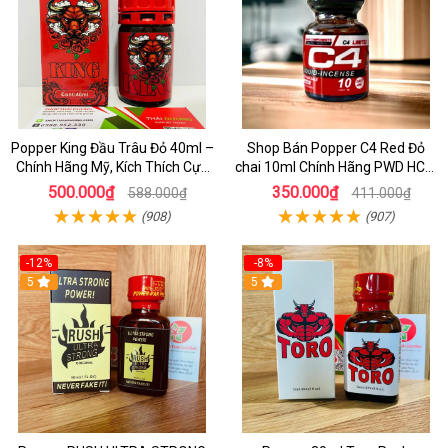
Popper King Đầu Trâu Đỏ 40ml –
Shop Bán Popper C4 Red Đỏ
Chính Hãng Mỹ, Kích Thích Cực
chai 10ml Chính Hãng PWD HCM
Mạnh Cho Top & Bot
kích thích Cực Mạnh cho LGBT -
500.000₫
350.000₫
588.000₫
411.000₫
TOP BOT
(908)
(907)
-12%
-8%
5
5