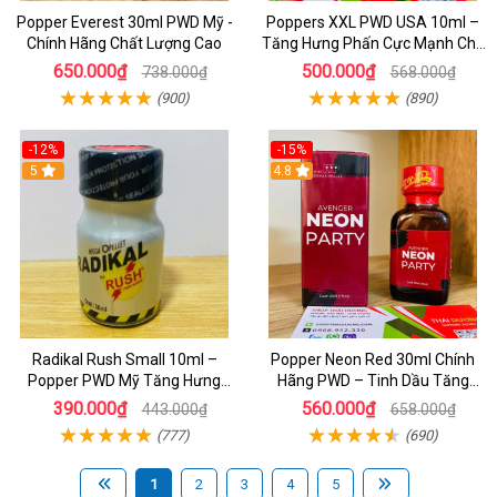
Popper Everest 30ml PWD Mỹ -
Poppers XXL PWD USA 10ml –
Chính Hãng Chất Lượng Cao
Tăng Hưng Phấn Cực Mạnh Cho
Top Bot Khi Yêu
650.000₫
500.000₫
738.000₫
568.000₫
(900)
(890)
-12%
-15%
5
4.8
Radikal Rush Small 10ml –
Popper Neon Red 30ml Chính
Popper PWD Mỹ Tăng Hưng
Hãng PWD – Tinh Dầu Tăng
Phấn, Kích Thích Cực Mạnh Cho
Hưng Phấn Cực Mạnh Cho Bot
390.000₫
560.000₫
443.000₫
658.000₫
Cuộc Yêu
(777)
(690)
1
2
3
4
5