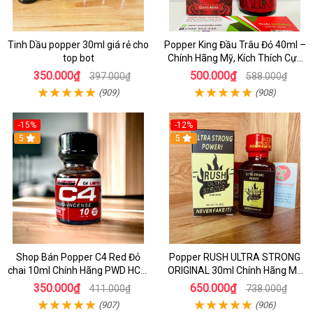
Tinh Dầu popper 30ml giá rẻ cho
Popper King Đầu Trâu Đỏ 40ml –
top bot
Chính Hãng Mỹ, Kích Thích Cực
Mạnh Cho Top & Bot
350.000₫
500.000₫
397.000₫
588.000₫
(909)
(908)
-15%
-12%
5
5
Shop Bán Popper C4 Red Đỏ
Popper RUSH ULTRA STRONG
chai 10ml Chính Hãng PWD HCM
ORIGINAL 30ml Chính Hãng Mỹ
kích thích Cực Mạnh cho LGBT -
PWD - Tăng Khoái Cảm Mạnh
350.000₫
650.000₫
411.000₫
738.000₫
TOP BOT
(907)
(906)