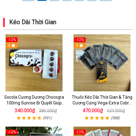
Kéo Dài Thời Gian
-12%
-12%
5
5
Socola Cương Dương Chocogra
Thuốc Kéo Dài Thời Gian & Tăng
100mg Sunrise Bí Quyết Giúp
Cương Cứng Vega-Extra Cobra
Nam Giới Sung Mãn
200mg Oral Jelly Chính Hãng
340.000₫
470.000₫
386.000₫
534.000₫
(991)
(988)
-12%
-12%