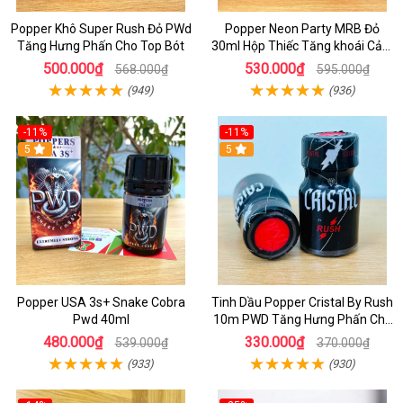
Popper Khô Super Rush Đỏ PWd
Popper Neon Party MRB Đỏ
Tăng Hưng Phấn Cho Top Bót
30ml Hộp Thiếc Tăng khoái Cảm
Mạnh Cho Top Bot
500.000₫
530.000₫
568.000₫
595.000₫
(949)
(936)
-11%
-11%
5
5
Popper USA 3s+ Snake Cobra
Tinh Dầu Popper Cristal By Rush
Pwd 40ml
10m PWD Tăng Hưng Phấn Cho
Top Bot
480.000₫
330.000₫
539.000₫
370.000₫
(933)
(930)