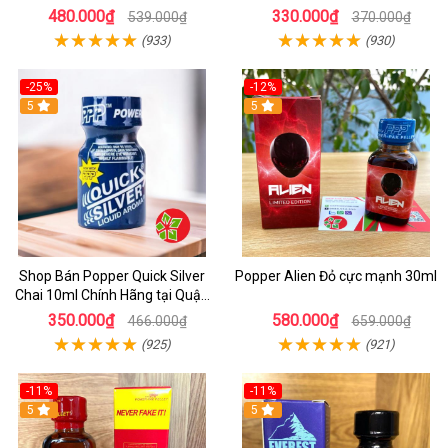
Top Bot
480.000₫
330.000₫
539.000₫
370.000₫
(933)
(930)
-25%
-12%
5
5
Shop Bán Popper Quick Silver
Popper Alien Đỏ cực mạnh 30ml
Chai 10ml Chính Hãng tại Quận
1 - Kích thích tăng ham muốn
350.000₫
580.000₫
466.000₫
659.000₫
cực mạnh
(925)
(921)
-11%
-11%
5
5