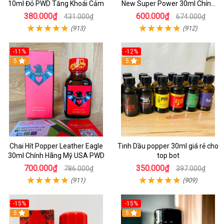
10ml Đỏ PWD Tăng Khoái Cảm
New Super Power 30ml Chính
Hãng Mỹ USA
380.000₫
600.000₫
431.000₫
674.000₫
(913)
(912)
-11%
-12%
5
5
Chai Hít Popper Leather Eagle
Tinh Dầu popper 30ml giá rẻ cho
30ml Chính Hãng Mỹ USA PWD
top bot
700.000₫
350.000₫
786.000₫
397.000₫
(911)
(909)
-15%
-15%
5
5