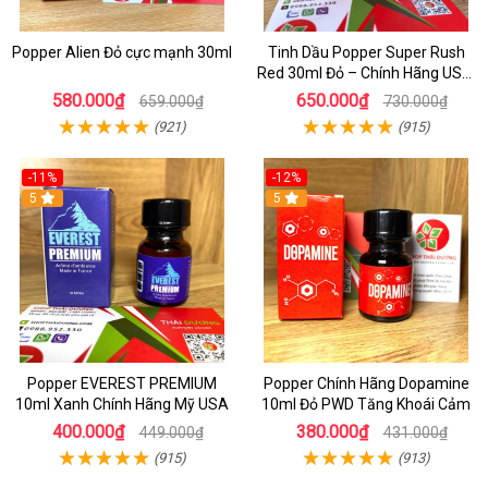
Popper Alien Đỏ cực mạnh 30ml
Tinh Dầu Popper Super Rush
Red 30ml Đỏ – Chính Hãng USA,
Kích Thích Mạnh, Tăng Hưng
580.000₫
650.000₫
659.000₫
730.000₫
Phấn
(921)
(915)
-11%
-12%
5
5
Popper EVEREST PREMIUM
Popper Chính Hãng Dopamine
10ml Xanh Chính Hãng Mỹ USA
10ml Đỏ PWD Tăng Khoái Cảm
400.000₫
380.000₫
449.000₫
431.000₫
(915)
(913)