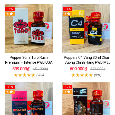
-8%
-11%
5
5
Popper 30ml Toro Rush
Poppers C4 Vàng 30ml Chai
Premium – Intense PWD USA
Vuông Chính Hãng PWD Mỹ
Tăng Hưng Phấn Cho Top Bot
599.000₫
600.000₫
651.000₫
674.000₫
(905)
(904)
-11%
-12%
5
5