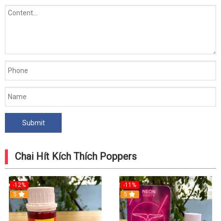
Chai Hít Kích Thích Poppers
-12%
-11%
5
5