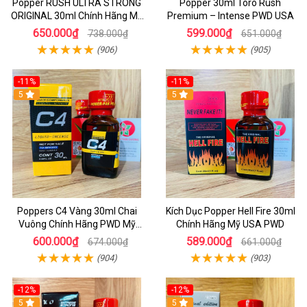
Popper RUSH ULTRA STRONG
Popper 30ml Toro Rush
ORIGINAL 30ml Chính Hãng Mỹ
Premium – Intense PWD USA
PWD - Tăng Khoái Cảm Mạnh
650.000₫
599.000₫
738.000₫
651.000₫
(906)
(905)
-11%
-11%
5
5
Poppers C4 Vàng 30ml Chai
Kích Dục Popper Hell Fire 30ml
Vuông Chính Hãng PWD Mỹ
Chính Hãng Mỹ USA PWD
Tăng Hưng Phấn Cho Top Bot
600.000₫
589.000₫
674.000₫
661.000₫
(904)
(903)
-12%
-12%
5
5