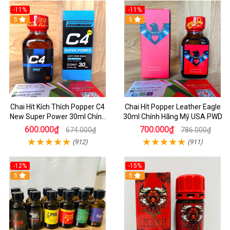
-11%
-11%
5
5
Chai Hít Kích Thích Popper C4
Chai Hít Popper Leather Eagle
New Super Power 30ml Chính
30ml Chính Hãng Mỹ USA PWD
Hãng Mỹ USA
600.000₫
700.000₫
674.000₫
786.000₫
(912)
(911)
-12%
-15%
5
5