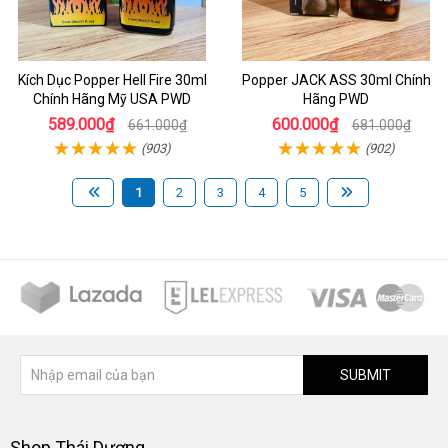
Kích Dục Popper Hell Fire 30ml
Popper JACK ASS 30ml Chính
Chính Hãng Mỹ USA PWD
Hãng PWD
589.000₫
600.000₫
661.000₫
681.000₫
(903)
(902)
1
2
3
4
5
SUBMIT
Shop Thái Dương