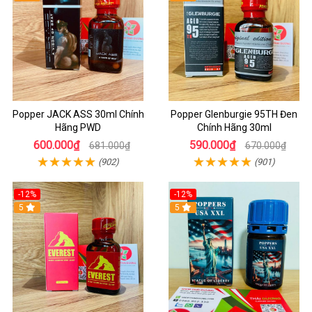
Popper JACK ASS 30ml Chính
Popper Glenburgie 95TH Đen
Hãng PWD
Chính Hãng 30ml
600.000₫
590.000₫
681.000₫
670.000₫
(902)
(901)
-12%
-12%
5
5