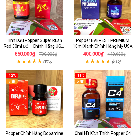
Tinh Dầu Popper Super Rush
Popper EVEREST PREMIUM
Red 30ml Đỏ – Chính Hãng USA,
10ml Xanh Chính Hãng Mỹ USA
Kích Thích Mạnh, Tăng Hưng
650.000₫
400.000₫
730.000₫
449.000₫
Phấn
(915)
(915)
-12%
-11%
5
5
Popper Chính Hãng Dopamine
Chai Hít Kích Thích Popper C4