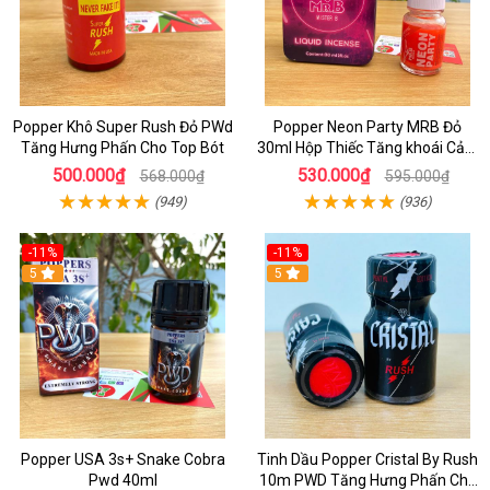
Popper Khô Super Rush Đỏ PWd
Popper Neon Party MRB Đỏ
Tăng Hưng Phấn Cho Top Bót
30ml Hộp Thiếc Tăng khoái Cảm
Mạnh Cho Top Bot
500.000₫
530.000₫
568.000₫
595.000₫
(949)
(936)
-11%
-11%
5
5
Popper USA 3s+ Snake Cobra
Tinh Dầu Popper Cristal By Rush
Pwd 40ml
10m PWD Tăng Hưng Phấn Cho