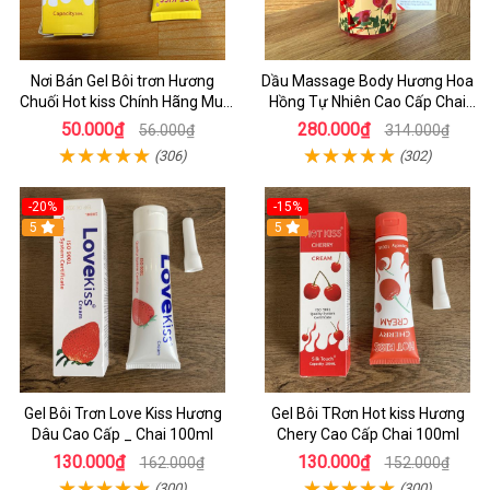
Nơi Bán Gel Bôi trơn Hương
Dầu Massage Body Hương Hoa
Chuối Hot kiss Chính Hãng Mui
Hồng Tự Nhiên Cao Cấp Chai
Thơm Dịu Nhẹ - Gel Bôi Trơn
300ml
50.000₫
280.000₫
56.000₫
314.000₫
HCm
(306)
(302)
-20%
-15%
5
5
Gel Bôi Trơn Love Kiss Hương
Gel Bôi TRơn Hot kiss Hương
Dâu Cao Cấp _ Chai 100ml
Chery Cao Cấp Chai 100ml
130.000₫
130.000₫
162.000₫
152.000₫
(300)
(300)