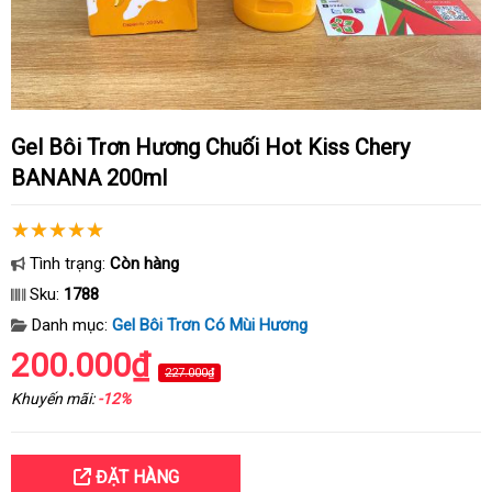
Gel Bôi Trơn Hương Chuối Hot Kiss Chery
BANANA 200ml
Tình trạng:
Còn hàng
Sku:
1788
Danh mục:
Gel Bôi Trơn Có Mùi Hương
200.000₫
227.000₫
Khuyến mãi:
-12%
ĐẶT HÀNG