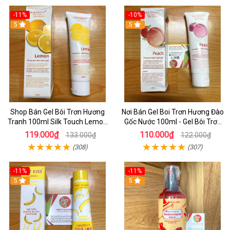
-11%
-10%
5
5
Shop Bán Gel Bôi Trơn Hương
Nơi Bán Gel Boi Trơn Hương Đào
Tranh 100ml Silk Touch Lemon
Gốc Nước 100ml - Gel Bôi Trơn
Gốc Nước Hương thơm Tự Nhiên
Hương Trái Cây
119.000₫
110.000₫
133.000₫
122.000₫
(308)
(307)
-11%
-11%
5
5