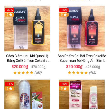
-32%
-25%
5
5
Cách Giảm Đau Khi Quan Hệ
Sản Phẩm Gel Bôi Trơn Cokelife
Bằng Gel Bôi Trơn Cokelife
Superman Đỏ Nóng Ấm 85ml
Supeman Vàng Nóng Ấm Chai
Giảm Đau Khi Quan Hệ - Cách
320.000₫
320.000₫
470.000₫
426.000₫
85ml
Quan Hệ Không Đau
(463)
(462)
-11%
-25%
5
5