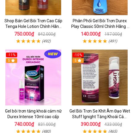
Shop Bán Gel Bôi Trơn Cao Cấp
Phân Phối Gel Bôi Trơn Durex
Tenga Hole Lotion Chính Hãng
Play Classic 50ml Chính Hãng -
Mede In japan - Cách Bôi Trơn
Gel Bôi Trơn HCM
750.000₫
140.000₫
842.000₫
197.000₫
Hiệu Quả
(492)
(491)
-11%
-10%
5
5
Gel bôi trơn tăng khoái cảm nữ
Gel Bôi Trơn Se Khít Âm Đạo Wet
Durex Intense 10ml cao cấp
Stuff Ignight Tăng Khoái Cảm
Cho Nữ Chai 30ml
740.000₫
390.000₫
831.000₫
433.000₫
(480)
(465)