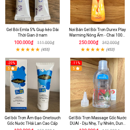
Gel Bôi Emla 5% Giup kéo Dài
Nơi Bán Gel Bôi Trơn Durex Play
Thời Gian ở nam
Warming Nóng Ấm - Chai 100m
Chính Hãng - Shop Đồ chơi HCm
100.000₫
250.000₫
111.000₫
342.000₫
(455)
(453)
-20%
-11%
5
5
Gel bôi Trơn Âm Đạo Onetouch
Gel Bôi Trơn Massage Gốc Nước
Gốc Nước THái Lan Cao Cấp
DUAI - Dịu Nhẹ, Tự Nhiên, Dung
Tích 220ml