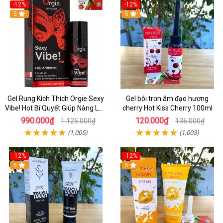
-12%
-12%
5
5
Gel Rung Kích Thích Orgie Sexy
Gel bôi trơn âm đạo hương
Vibe! Hot Bí Quyết Giúp Nàng Lên
cherry Hot Kiss Cherry 100ml
Đỉnh
990.000₫
120.000₫
1.125.000₫
136.000₫
(1,005)
(1,003)
-12%
-12%
5
5