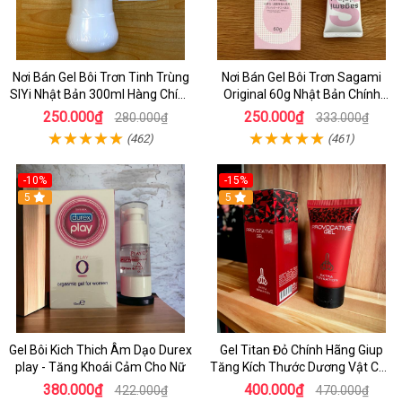
Nơi Bán Gel Bôi Trơn Tinh Trùng
Nơi Bán Gel Bôi Trơn Sagami
SIYi Nhật Bản 300ml Hàng Chính
Original 60g Nhật Bản Chính
Hãng
Hãng - Gel Bôi Trơn Hiệu quả
250.000₫
250.000₫
280.000₫
333.000₫
(462)
(461)
-10%
-15%
5
5
Gel Bôi Kich Thich Âm Dạo Durex
Gel Titan Đỏ Chính Hãng Giup
play - Tăng Khoái Cảm Cho Nữ
Tăng Kích Thước Dương Vật Cho
Nam
380.000₫
400.000₫
422.000₫
470.000₫