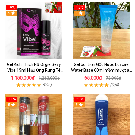
-9%
-12%
5
5
Gel Kích Thích Nữ Orgie Sexy
Gel bôi trơn Gốc Nước Lovcae
Vibe 15ml Hiệu Ứng Rung Tê
Water Base 60ml mềm mượt an
Nóng Lạnh, Tăng Khoái Cảm
toàn
1.150.000₫
65.000₫
1.263.000₫
73.000₫
Cực Mạnh
(826)
(539)
-11%
-29%
5
5