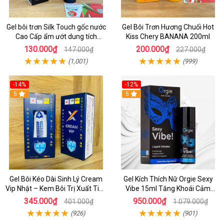
Gel bôi trơn Silk Touch gốc nước
Gel Bôi Trơn Hương Chuối Hot
Cao Cấp ẩm ướt dung tích
Kiss Chery BANANA 200ml
100ml
130.000₫
200.000₫
147.000₫
227.000₫
(1,001)
(999)
-14%
-12%
5
5
Gel Bôi Kéo Dài Sinh Lý Cream
Gel Kích Thích Nữ Orgie Sexy
Vip Nhật – Kem Bôi Trị Xuất Tinh
Vibe 15ml Tăng Khoái Cảm
Sớm Chính Hãng Cho Nam
Rung Tê Nóng Lạnh Dễ Lên Đỉnh
345.000₫
950.000₫
401.000₫
1.079.000₫
(926)
(901)