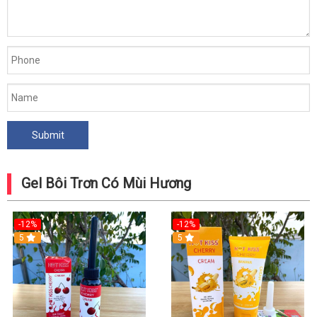
Gel Bôi Trơn Có Mùi Hương
-12%
-12%
5
5