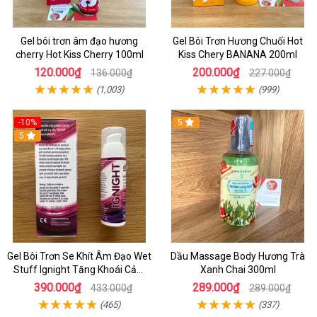
Gel bôi trơn âm đạo hương
Gel Bôi Trơn Hương Chuối Hot
cherry Hot Kiss Cherry 100ml
Kiss Chery BANANA 200ml
120.000₫
200.000₫
136.000₫
227.000₫
(1,003)
(999)
-10%
5
5
Gel Bôi Trơn Se Khít Âm Đạo Wet
Dầu Massage Body Hương Trà
Stuff Ignight Tăng Khoái Cảm
Xanh Chai 300ml
Cho Nữ Chai 30ml
390.000₫
289.000₫
433.000₫
289.000₫
(465)
(337)