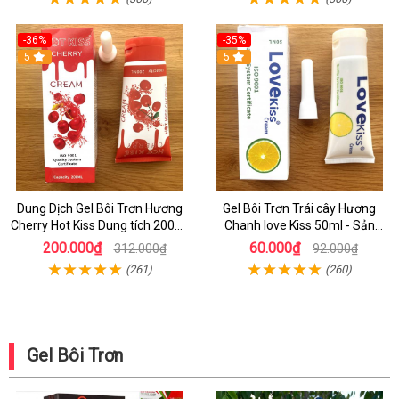
-36%
-35%
5
5
Dung Dịch Gel Bôi Trơn Hương
Gel Bôi Trơn Trái cây Hương
Cherry Hot Kiss Dung tích 200ml
Chanh love Kiss 50ml - Sản
Dùng Bao Đã - Nơi Bán Gel bôi
Phẩm Hỗ trợ Bôi Trơn Hiệu Quả
200.000₫
60.000₫
312.000₫
92.000₫
Trơn Hương Thơm
(261)
(260)
Gel Bôi Trơn