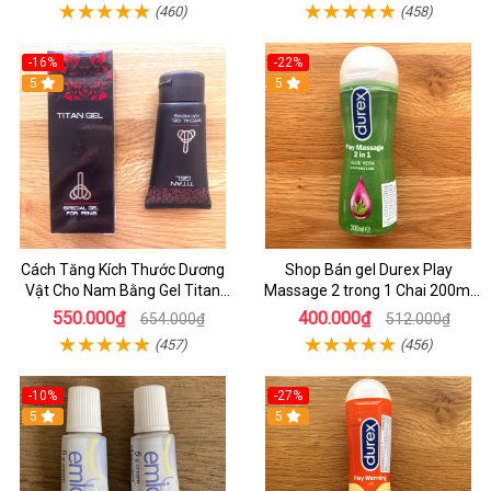
(460)
(458)
-16%
-22%
5
5
Cách Tăng Kích Thước Dương
Shop Bán gel Durex Play
Vật Cho Nam Bằng Gel Titan
Massage 2 trong 1 Chai 200ml
Đen - shop Bán Thuốc làm Tăng
Chính Hãng
550.000₫
400.000₫
654.000₫
512.000₫
Kích Thước Dương Vật HCM
(457)
(456)
-10%
-27%
5
5