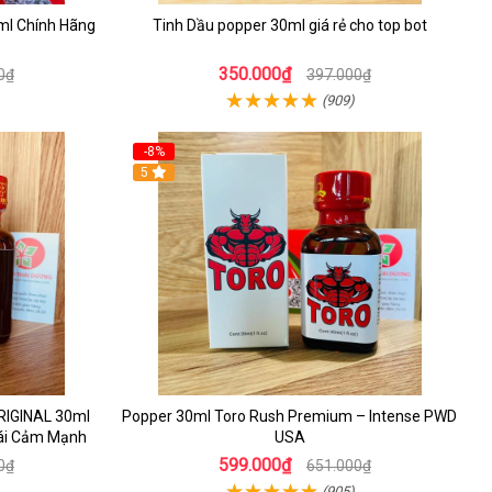
0ml Chính Hãng
Tinh Dầu popper 30ml giá rẻ cho top bot
350.000₫
0₫
397.000₫
(909)
-8%
5
IGINAL 30ml
Popper 30ml Toro Rush Premium – Intense PWD
ái Cảm Mạnh
USA
599.000₫
0₫
651.000₫
(905)