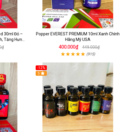
ed 30ml Đỏ –
Popper EVEREST PREMIUM 10ml Xanh Chính
nh, Tăng Hưng
Hãng Mỹ USA
400.000₫
0₫
449.000₫
(915)
-12%
5