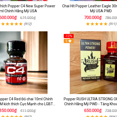
 Thích Popper C4 New Super Power
Chai Hít Popper Leather Eagle 3
ml Chính Hãng Mỹ USA
Mỹ USA PWD
600.000₫
700.000₫
674.000₫
786.00
(912)
(911)
-12%
5
pper C4 Red Đỏ chai 10ml Chính
Popper RUSH ULTRA STRONG OR
 kích thích Cực Mạnh cho LGBT -
Chính Hãng Mỹ PWD - Tăng Kho
TOP BOT
350.000₫
650.000₫
411.000₫
738.00
(907)
(906)