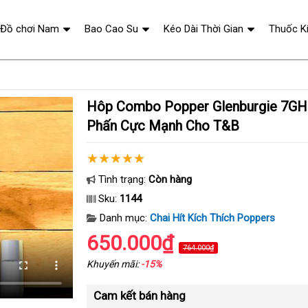
Đồ chơi Nam
Bao Cao Su
Kéo Dài Thời Gian
Thuốc K
Hôp Combo Popper Glenburgie 7GH Giup Tăng Hưng
Phấn Cực Mạnh Cho T&B
Tình trạng:
Còn hàng
Sku:
1144
Danh mục:
Chai Hít Kích Thích Poppers
650.000₫
764.000₫
Khuyến mãi:
-15%
Cam kết bán hàng