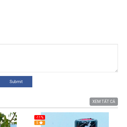
XEM TẤT CẢ
-11%
5