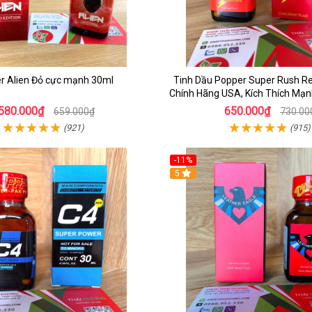
r Alien Đỏ cực mạnh 30ml
Tinh Dầu Popper Super Rush R
Chính Hãng USA, Kích Thích Mạ
Phấn
580.000₫
650.000₫
659.000₫
730.00
(921)
(915)
-11%
5