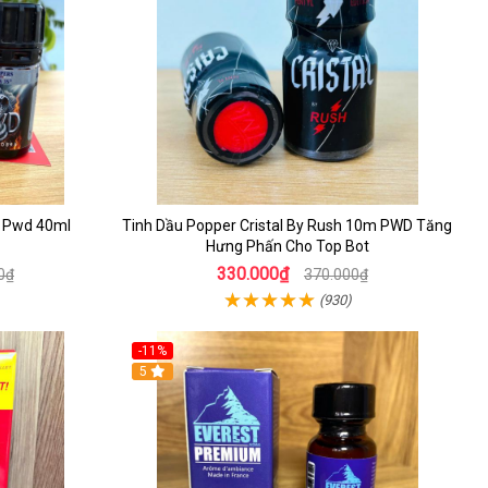
 Pwd 40ml
Tinh Dầu Popper Cristal By Rush 10m PWD Tăng
Hưng Phấn Cho Top Bot
330.000₫
0₫
370.000₫
(930)
-11%
5