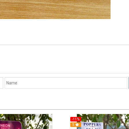
-11%
5