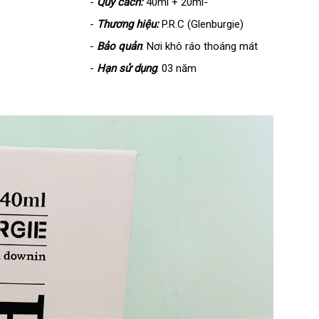
-
Quy cách:
40ml + 20ml-
-
Thương hiệu:
P.R.C (Glenburgie)
-
Bảo quản
: Nơi khô ráo thoáng mát
-
Hạn sử dụng
: 03 năm