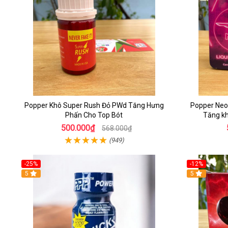
Popper Khô Super Rush Đỏ PWd Tăng Hưng
Popper Neo
Phấn Cho Top Bót
Tăng k
500.000₫
568.000₫
(949)
-25%
-12%
5
5