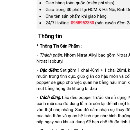
Giao hàng toàn quốc (miễn phí ship)
Giao trong 30 phút tại HCM & Hà Nội, Bình 
Che tên sản phẩm khi giao hàng
24/7 Hotline:
0988952330
(bán xuyên đêm 2
Thông tin
* Thông Tin Sản Phẩm :
-
Thành phần:
Nhóm Nitrat Alkyl bao gồm Nitrat Am
Nitrat Isobutyl
-
Đặc điểm
: Set gồm 1 chai 40ml + 1 chai 20ml, 
muốn trong tình dục, giúp giãn cơ hậu môn và cổ
popper sẽ giúp cho việc quan hệ bằng hậu môn k
mút bằng họng thì không bị đau.
-
Cách dùng:
Lắc đều popper trước khi sử dụng. 
cánh mũi sau đó dùng lỗ mũi còn lại để hít một l
vào thật nhẹ nhàng. Sau đó cảm nhận sự thay đổ
của bản thân và quan hệ tình dục như bình thườn
nắp ngay sau khi sử dụng để hạn chế tối đa tình t