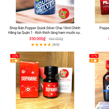
Shop Bán Popper Quick Silver Chai 10ml Chính
Poppe
Hãng tại Quận 1 - Kích thích tăng ham muốn cực
mạnh
350.000₫
466.000₫
(925)
-12%
-11%
5
5