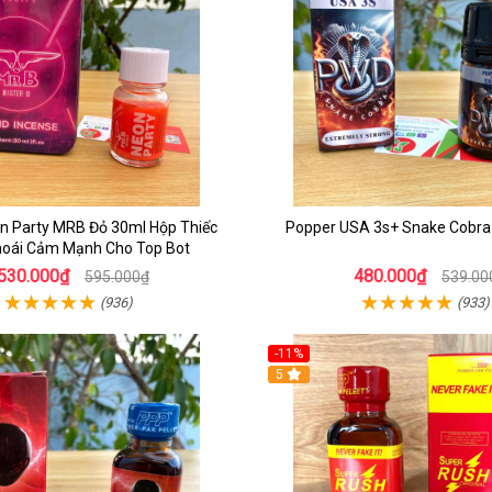
n Party MRB Đỏ 30ml Hộp Thiếc
Popper USA 3s+ Snake Cobra
hoái Cảm Mạnh Cho Top Bot
530.000₫
480.000₫
595.000₫
539.00
(936)
(933)
-11%
5