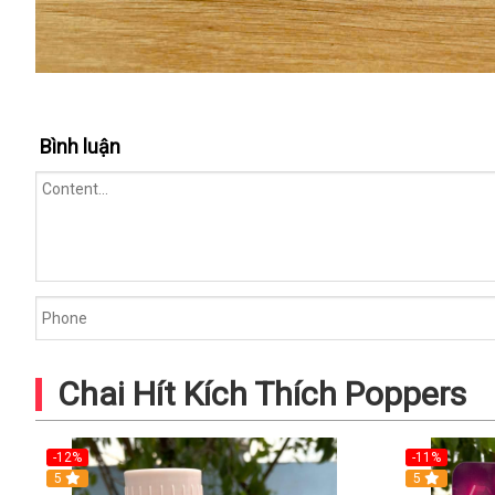
Bình luận
Chai Hít Kích Thích Poppers
-12%
-11%
5
5