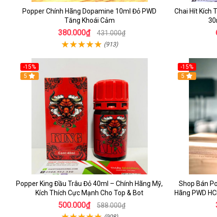
Popper Chính Hãng Dopamine 10ml Đỏ PWD
Chai Hít Kích
Tăng Khoái Cảm
30
380.000₫
431.000₫
(913)
-15%
-15%
5
5
Popper King Đầu Trâu Đỏ 40ml – Chính Hãng Mỹ,
Shop Bán Po
Kích Thích Cực Mạnh Cho Top & Bot
Hãng PWD HCM
500.000₫
588.000₫
(908)