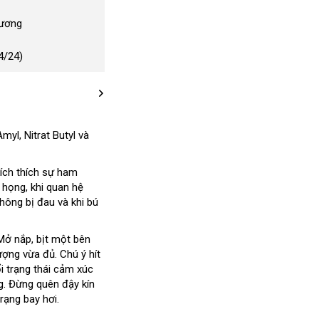
Dương
4/24)
yl, Nitrat Butyl và
kích thích sự ham
 họng, khi quan hệ
hông bị đau và khi bú
Mở nắp, bịt một bên
ượng vừa đủ. Chú ý hít
i trạng thái cảm xúc
g. Đừng quên đậy kín
rạng bay hơi.