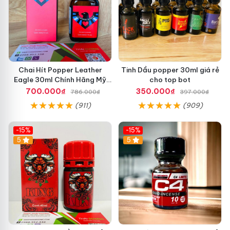
Chai Hít Popper Leather
Tinh Dầu popper 30ml giá rẻ
Eagle 30ml Chính Hãng Mỹ
cho top bot
USA PWD
700.000₫
350.000₫
786.000₫
397.000₫
(911)
(909)
-15%
-15%
5
5