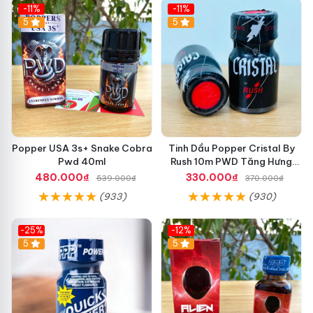
-11%
-11%
5
5
Popper USA 3s+ Snake Cobra
Tinh Dầu Popper Cristal By
Pwd 40ml
Rush 10m PWD Tăng Hưng
Phấn Cho Top Bot
480.000₫
330.000₫
539.000₫
370.000₫
(933)
(930)
-25%
-12%
5
5