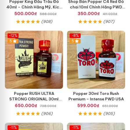
Popper King Đầu Trâu Đỏ
Shop Bán Popper C4 Red Đỏ
40ml – Chính Hãng Mỹ, Kích
chai 10ml Chính Hãng PWD
Thích Cực Mạnh Cho Top &
HCM kích thích Cực Mạnh
500.000₫
350.000₫
588.000₫
411.000₫
Bot
cho LGBT - TOP BOT
(908)
(907)
-12%
-8%
5
5
Popper RUSH ULTRA
Popper 30ml Toro Rush
STRONG ORIGINAL 30ml
Premium – Intense PWD USA
Chính Hãng Mỹ PWD - Tăng
650.000₫
599.000₫
738.000₫
651.000₫
Khoái Cảm Mạnh
(906)
(905)
-11%
-11%