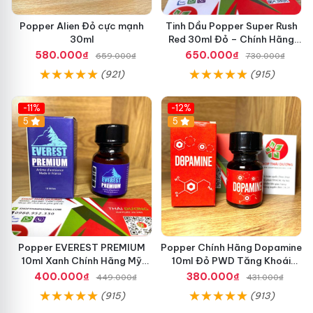
Popper Alien Đỏ cực mạnh
Tinh Dầu Popper Super Rush
30ml
Red 30ml Đỏ – Chính Hãng
USA, Kích Thích Mạnh, Tăng
580.000₫
650.000₫
659.000₫
730.000₫
Hưng Phấn
(921)
(915)
-11%
-12%
5
5
Popper EVEREST PREMIUM
Popper Chính Hãng Dopamine
10ml Xanh Chính Hãng Mỹ
10ml Đỏ PWD Tăng Khoái
USA
Cảm
400.000₫
380.000₫
449.000₫
431.000₫
(915)
(913)