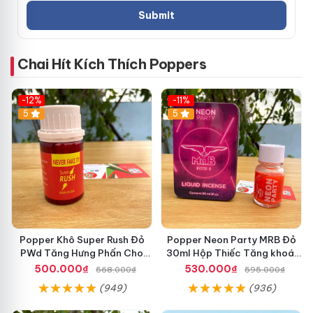
Chai Hít Kích Thích Poppers
-12%
-11%
5
5
Popper Khô Super Rush Đỏ
Popper Neon Party MRB Đỏ
PWd Tăng Hưng Phấn Cho
30ml Hộp Thiếc Tăng khoái
Top Bót
Cảm Mạnh Cho Top Bot
500.000₫
530.000₫
568.000₫
595.000₫
(949)
(936)