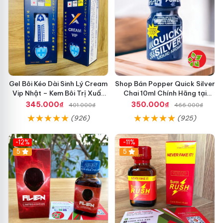
Gel Bôi Kéo Dài Sinh Lý Cream
Shop Bán Popper Quick Silver
Vip Nhật – Kem Bôi Trị Xuất
Chai 10ml Chính Hãng tại
Tinh Sớm Chính Hãng Cho
Quận 1 - Kích thích tăng ham
345.000₫
350.000₫
401.000₫
466.000₫
Nam
muốn cực mạnh
(926)
(925)
-12%
-11%
5
5