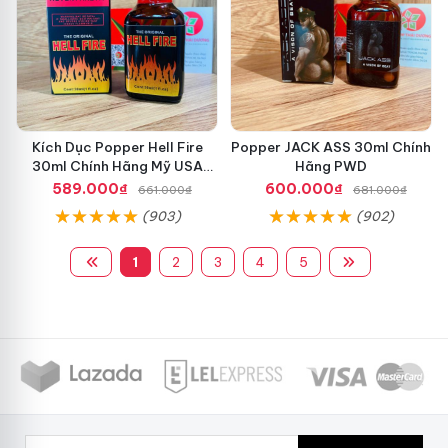
Kích Dục Popper Hell Fire
Popper JACK ASS 30ml Chính
30ml Chính Hãng Mỹ USA
Hãng PWD
PWD
589.000₫
600.000₫
661.000₫
681.000₫
(903)
(902)
1
2
3
4
5