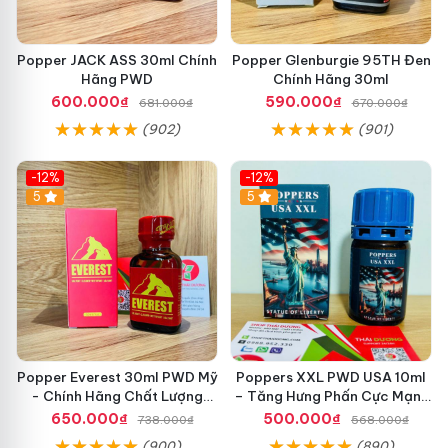
Popper JACK ASS 30ml Chính
Popper Glenburgie 95TH Đen
Hãng PWD
Chính Hãng 30ml
600.000₫
590.000₫
681.000₫
670.000₫
(902)
(901)
-12%
-12%
5
5
Popper Everest 30ml PWD Mỹ
Poppers XXL PWD USA 10ml
- Chính Hãng Chất Lượng
– Tăng Hưng Phấn Cực Mạnh
Cao
Cho Top Bot Khi Yêu
650.000₫
500.000₫
738.000₫
568.000₫
(900)
(890)