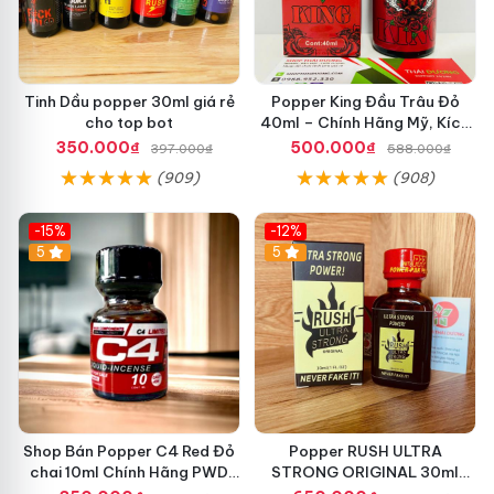
Tinh Dầu popper 30ml giá rẻ
Popper King Đầu Trâu Đỏ
cho top bot
40ml – Chính Hãng Mỹ, Kích
Thích Cực Mạnh Cho Top &
350.000₫
500.000₫
397.000₫
588.000₫
Bot
(909)
(908)
-15%
-12%
5
5
Shop Bán Popper C4 Red Đỏ
Popper RUSH ULTRA
chai 10ml Chính Hãng PWD
STRONG ORIGINAL 30ml
HCM kích thích Cực Mạnh
Chính Hãng Mỹ PWD - Tăng