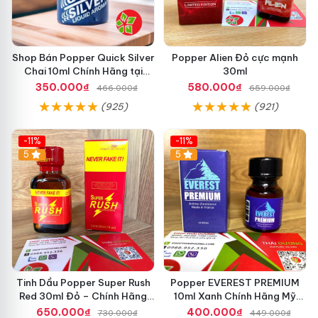
Shop Bán Popper Quick Silver
Popper Alien Đỏ cực mạnh
Chai 10ml Chính Hãng tại
30ml
Quận 1 - Kích thích tăng ham
350.000₫
580.000₫
466.000₫
659.000₫
muốn cực mạnh
(925)
(921)
-11%
-11%
5
5
Tinh Dầu Popper Super Rush
Popper EVEREST PREMIUM
Red 30ml Đỏ – Chính Hãng
10ml Xanh Chính Hãng Mỹ
USA, Kích Thích Mạnh, Tăng
USA
650.000₫
400.000₫
730.000₫
449.000₫