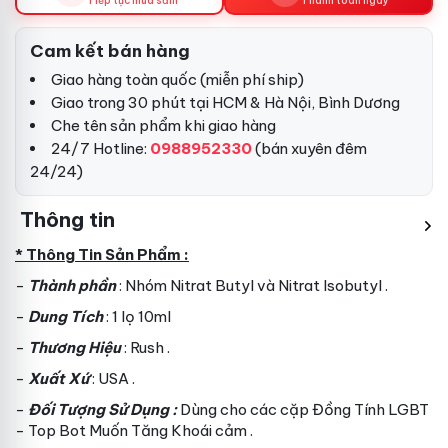
Tiếp tục mua sắm
Thanh toán ngay
Cam kết bán hàng
Giao hàng toàn quốc (miễn phí ship)
Giao trong 30 phút tại HCM & Hà Nội, Bình Dương
Che tên sản phẩm khi giao hàng
24/7 Hotline:
0988952330
(bán xuyên đêm
24/24)
Thông tin
* Thông Tin Sản Phẩm :
-
Thành phần
: Nhóm Nitrat Butyl và Nitrat Isobutyl .
-
Dung Tích
: 1 lọ 10ml
-
Thương Hiệu
: Rush .
-
Xuất Xứ
: USA .
-
Đối Tượng Sử Dụng :
Dùng cho các cặp Đồng Tính LGBT
- Top Bot Muốn Tăng Khoái cảm .