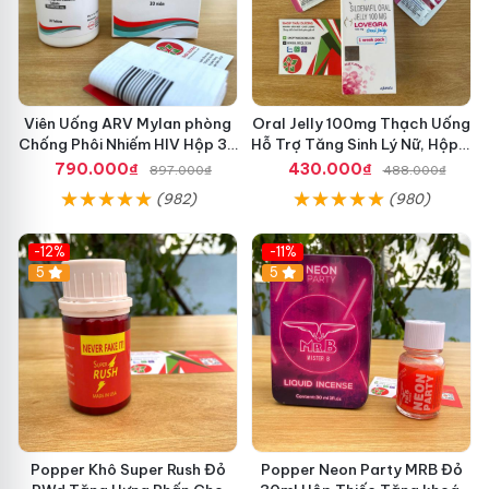
Viên Uống ARV Mylan phòng
Oral Jelly 100mg Thạch Uống
Chống Phôi Nhiếm HIV Hộp 30
Hỗ Trợ Tăng Sinh Lý Nữ, Hộp 7
viên
Gói
790.000₫
430.000₫
897.000₫
488.000₫
(982)
(980)
-12%
-11%
5
5
Popper Khô Super Rush Đỏ
Popper Neon Party MRB Đỏ