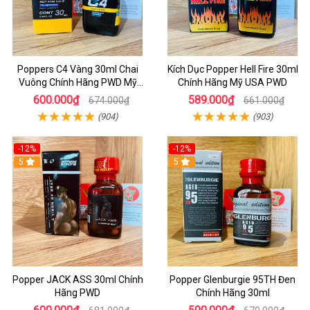
Poppers C4 Vàng 30ml Chai
Kích Dục Popper Hell Fire 30ml
Vuông Chính Hãng PWD Mỹ
Chính Hãng Mỹ USA PWD
Tăng Hưng Phấn Cho Top Bot
600.000₫
589.000₫
674.000₫
661.000₫
(904)
(903)
-12%
-12%
5
5
Popper JACK ASS 30ml Chính
Popper Glenburgie 95TH Đen
Hãng PWD
Chính Hãng 30ml