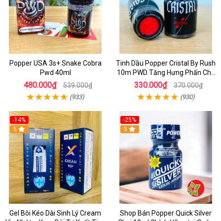
Popper USA 3s+ Snake Cobra
Tinh Dầu Popper Cristal By Rush
Pwd 40ml
10m PWD Tăng Hưng Phấn Cho
Top Bot
480.000₫
330.000₫
539.000₫
370.000₫
(933)
(930)
-14%
-25%
5
5
Gel Bôi Kéo Dài Sinh Lý Cream
Shop Bán Popper Quick Silver