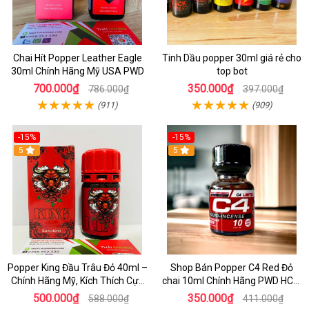
Chai Hít Popper Leather Eagle
Tinh Dầu popper 30ml giá rẻ cho
30ml Chính Hãng Mỹ USA PWD
top bot
700.000₫
350.000₫
786.000₫
397.000₫
(911)
(909)
-15%
-15%
5
5
Popper King Đầu Trâu Đỏ 40ml –
Shop Bán Popper C4 Red Đỏ
Chính Hãng Mỹ, Kích Thích Cực
chai 10ml Chính Hãng PWD HCM
Mạnh Cho Top & Bot
kích thích Cực Mạnh cho LGBT -
500.000₫
350.000₫
588.000₫
411.000₫
TOP BOT