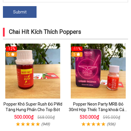
Chai Hít Kích Thích Poppers
-12%
-11%
5
5
Popper Khô Super Rush Đỏ PWd
Popper Neon Party MRB Đỏ
Tăng Hưng Phấn Cho Top Bót
30ml Hộp Thiếc Tăng khoái Cảm
Mạnh Cho Top Bot
500.000₫
530.000₫
568.000₫
595.000₫
(949)
(936)