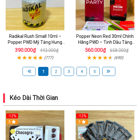
Radikal Rush Small 10ml –
Popper Neon Red 30ml Chính
Popper PWD Mỹ Tăng Hưng
Hãng PWD – Tinh Dầu Tăng
Phấn, Kích Thích Cực Mạnh Cho
Hưng Phấn Cực Mạnh Cho Bot
390.000₫
560.000₫
443.000₫
658.000₫
Cuộc Yêu
(777)
(690)
1
2
3
4
5
Kéo Dài Thời Gian
-12%
-12%
5
5