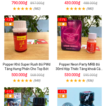
viên
Gói
790.000₫
430.000₫
897.000₫
488.000₫
(982)
(980)
-12%
-11%
5
5
Popper Khô Super Rush Đỏ PWd
Popper Neon Party MRB Đỏ
Tăng Hưng Phấn Cho Top Bót
30ml Hộp Thiếc Tăng khoái Cảm
Mạnh Cho Top Bot
500.000₫
530.000₫
568.000₫
595.000₫
(949)
(936)
-11%
-11%
5
5