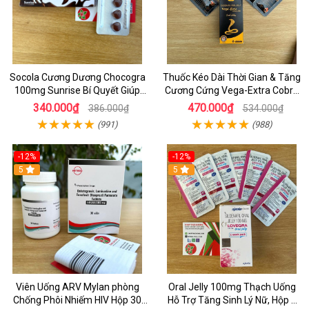
Socola Cương Dương Chocogra
Thuốc Kéo Dài Thời Gian & Tăng
100mg Sunrise Bí Quyết Giúp
Cương Cứng Vega-Extra Cobra
Nam Giới Sung Mãn
200mg Oral Jelly Chính Hãng
340.000₫
470.000₫
386.000₫
534.000₫
(991)
(988)
-12%
-12%
5
5
Viên Uống ARV Mylan phòng
Oral Jelly 100mg Thạch Uống
Chống Phôi Nhiếm HIV Hộp 30
Hỗ Trợ Tăng Sinh Lý Nữ, Hộp 7