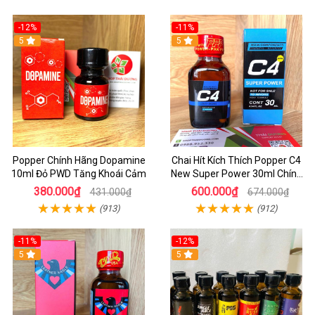
-12%
-11%
5
5
Popper Chính Hãng Dopamine
Chai Hít Kích Thích Popper C4
10ml Đỏ PWD Tăng Khoái Cảm
New Super Power 30ml Chính
Hãng Mỹ USA
380.000₫
600.000₫
431.000₫
674.000₫
(913)
(912)
-11%
-12%
5
5