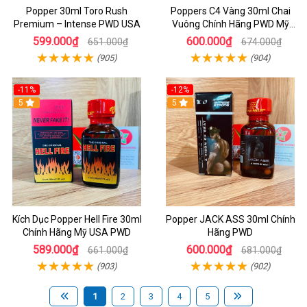
Popper 30ml Toro Rush
Poppers C4 Vàng 30ml Chai
Premium – Intense PWD USA
Vuông Chính Hãng PWD Mỹ
Tăng Hưng Phấn Cho Top Bot
599.000₫
600.000₫
651.000₫
674.000₫
(905)
(904)
-11%
-12%
5
5
Kích Dục Popper Hell Fire 30ml
Popper JACK ASS 30ml Chính
Chính Hãng Mỹ USA PWD
Hãng PWD
589.000₫
600.000₫
661.000₫
681.000₫
(903)
(902)
1
2
3
4
5