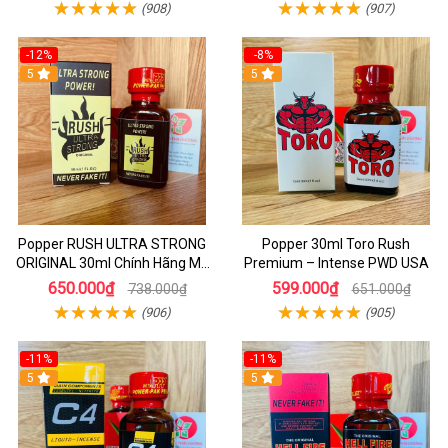
(908)
(907)
-12%
-8%
5
5
Popper RUSH ULTRA STRONG
Popper 30ml Toro Rush
ORIGINAL 30ml Chính Hãng Mỹ
Premium – Intense PWD USA
PWD - Tăng Khoái Cảm Mạnh
650.000₫
599.000₫
738.000₫
651.000₫
(906)
(905)
-11%
-11%
5
5