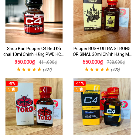
Shop Bán Popper C4 Red Đỏ
Popper RUSH ULTRA STRONG
chai 10ml Chính Hãng PWD HCM
ORIGINAL 30ml Chính Hãng Mỹ
kích thích Cực Mạnh cho LGBT -
PWD - Tăng Khoái Cảm Mạnh
350.000₫
650.000₫
411.000₫
738.000₫
TOP BOT
(907)
(906)
-8%
-11%
5
5