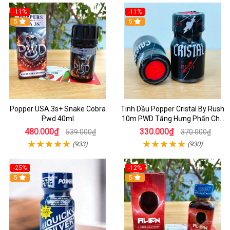
-11%
-11%
5
5
Popper USA 3s+ Snake Cobra
Tinh Dầu Popper Cristal By Rush
Pwd 40ml
10m PWD Tăng Hưng Phấn Cho
Top Bot
480.000₫
330.000₫
539.000₫
370.000₫
(933)
(930)
-25%
-12%
5
5