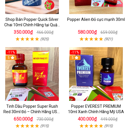
Shop Bán Popper Quick Silver
Popper Alien Đỏ cực mạnh 30ml
Chai 10ml Chính Hãng tại Quận
1 - Kích thích tăng ham muốn
350.000₫
580.000₫
466.000₫
659.000₫
cực mạnh
(925)
(921)
-11%
-11%
5
5
Tinh Dầu Popper Super Rush
Popper EVEREST PREMIUM
Red 30ml Đỏ – Chính Hãng USA,
10ml Xanh Chính Hãng Mỹ USA
Kích Thích Mạnh, Tăng Hưng
650.000₫
400.000₫
730.000₫
449.000₫
Phấn
(915)
(915)