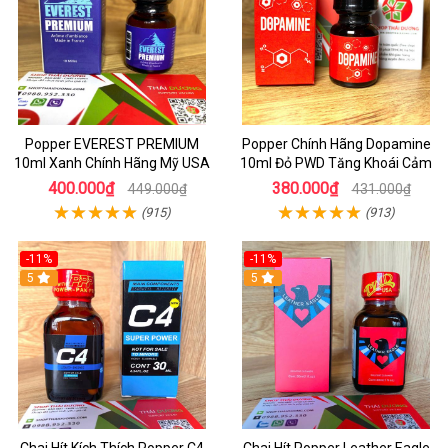
Popper EVEREST PREMIUM
Popper Chính Hãng Dopamine
10ml Xanh Chính Hãng Mỹ USA
10ml Đỏ PWD Tăng Khoái Cảm
400.000₫
380.000₫
449.000₫
431.000₫
(915)
(913)
-11%
-11%
5
5