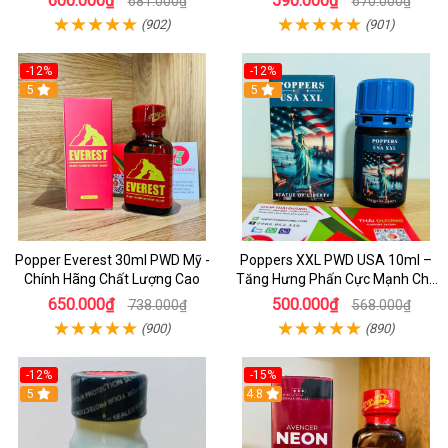
600.000₫
590.000₫
681.000₫
670.000₫
(902)
(901)
-12%
-12%
5
5
Popper Everest 30ml PWD Mỹ -
Poppers XXL PWD USA 10ml –
Chính Hãng Chất Lượng Cao
Tăng Hưng Phấn Cực Mạnh Cho
Top Bot Khi Yêu
650.000₫
500.000₫
738.000₫
568.000₫
(900)
(890)
-12%
-15%
5
4.8