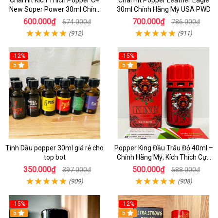
Chai Hít Kích Thích Popper C4
Chai Hít Popper Leather Eagle
New Super Power 30ml Chính
30ml Chính Hãng Mỹ USA PWD
Hãng Mỹ USA
600.000₫
700.000₫
674.000₫
786.000₫
(912)
(911)
-12%
-15%
5
5
Tinh Dầu popper 30ml giá rẻ cho
Popper King Đầu Trâu Đỏ 40ml –
top bot
Chính Hãng Mỹ, Kích Thích Cực
Mạnh Cho Top & Bot
350.000₫
500.000₫
397.000₫
588.000₫
(909)
(908)
-15%
-12%
5
5