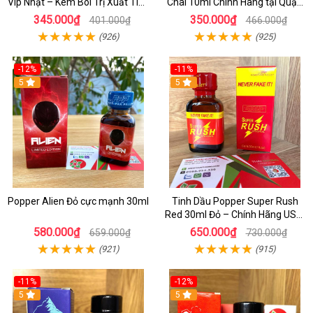
Vip Nhật – Kem Bôi Trị Xuất Tinh
Chai 10ml Chính Hãng tại Quận
Sớm Chính Hãng Cho Nam
1 - Kích thích tăng ham muốn
345.000₫
350.000₫
401.000₫
466.000₫
cực mạnh
(926)
(925)
-12%
-11%
5
5
Popper Alien Đỏ cực mạnh 30ml
Tinh Dầu Popper Super Rush
Red 30ml Đỏ – Chính Hãng USA,
Kích Thích Mạnh, Tăng Hưng
580.000₫
650.000₫
659.000₫
730.000₫
Phấn
(921)
(915)
-11%
-12%
5
5