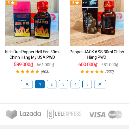
5
5
Kích Dục Popper Hell Fire 30ml
Popper JACK ASS 30ml Chính
Chính Hãng Mỹ USA PWD
Hãng PWD
589.000₫
600.000₫
661.000₫
681.000₫
(903)
(902)
1
2
3
4
5