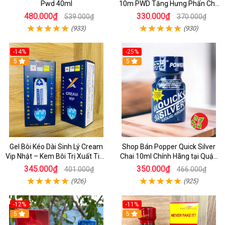
Pwd 40ml
10m PWD Tăng Hưng Phấn Cho
Top Bot
480.000₫
330.000₫
539.000₫
370.000₫
(933)
(930)
-14%
-25%
5
5
Gel Bôi Kéo Dài Sinh Lý Cream
Shop Bán Popper Quick Silver
Vip Nhật – Kem Bôi Trị Xuất Tinh
Chai 10ml Chính Hãng tại Quận
Sớm Chính Hãng Cho Nam
1 - Kích thích tăng ham muốn
345.000₫
350.000₫
401.000₫
466.000₫
cực mạnh
(926)
(925)
-12%
-11%
5
5