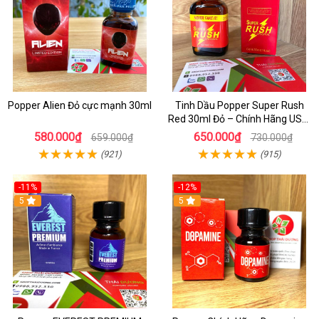
Popper Alien Đỏ cực mạnh 30ml
Tinh Dầu Popper Super Rush
Red 30ml Đỏ – Chính Hãng USA,
Kích Thích Mạnh, Tăng Hưng
580.000₫
650.000₫
659.000₫
730.000₫
Phấn
(921)
(915)
-11%
-12%
5
5