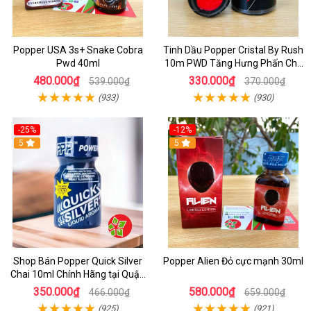
Popper USA 3s+ Snake Cobra
Tinh Dầu Popper Cristal By Rush
Pwd 40ml
10m PWD Tăng Hưng Phấn Cho
Top Bot
480.000₫
330.000₫
539.000₫
370.000₫
(933)
(930)
-25%
-12%
5
5
Shop Bán Popper Quick Silver
Popper Alien Đỏ cực mạnh 30ml
Chai 10ml Chính Hãng tại Quận
1 - Kích thích tăng ham muốn
350.000₫
580.000₫
466.000₫
659.000₫
cực mạnh
(925)
(921)