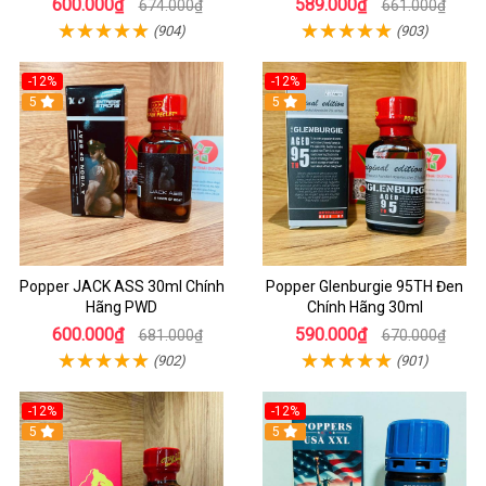
600.000₫
589.000₫
674.000₫
661.000₫
(904)
(903)
-12%
-12%
5
5
Popper JACK ASS 30ml Chính
Popper Glenburgie 95TH Đen
Hãng PWD
Chính Hãng 30ml
600.000₫
590.000₫
681.000₫
670.000₫
(902)
(901)
-12%
-12%
5
5