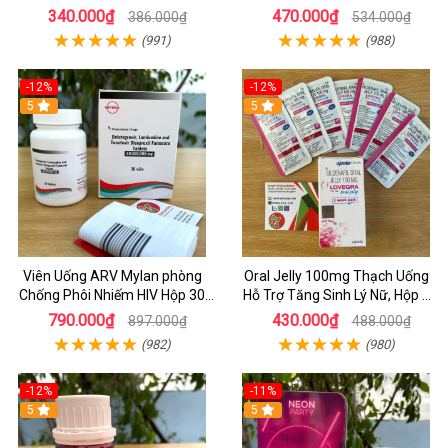
Nam Giới Sung Mãn
200mg Oral Jelly Chính Hãng
340.000₫
470.000₫
386.000₫
534.000₫
(991)
(988)
-12%
-12%
5
5
Viên Uống ARV Mylan phòng
Oral Jelly 100mg Thạch Uống
Chống Phôi Nhiếm HIV Hộp 30
Hỗ Trợ Tăng Sinh Lý Nữ, Hộp 7
viên
Gói
790.000₫
430.000₫
897.000₫
488.000₫
(982)
(980)
-12%
-11%
5
5