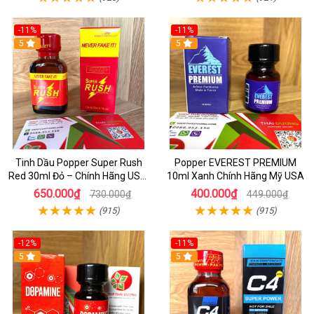
-11%
-11%
5
5
Tinh Dầu Popper Super Rush
Popper EVEREST PREMIUM
Red 30ml Đỏ – Chính Hãng USA,
10ml Xanh Chính Hãng Mỹ USA
Kích Thích Mạnh, Tăng Hưng
650.000₫
400.000₫
730.000₫
449.000₫
Phấn
(915)
(915)
-12%
-11%
5
5