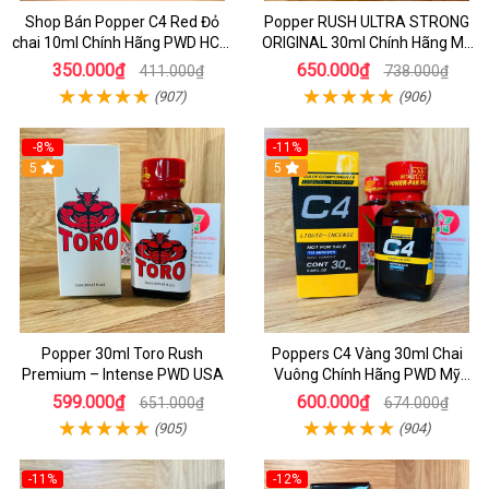
Shop Bán Popper C4 Red Đỏ
Popper RUSH ULTRA STRONG
chai 10ml Chính Hãng PWD HCM
ORIGINAL 30ml Chính Hãng Mỹ
kích thích Cực Mạnh cho LGBT -
PWD - Tăng Khoái Cảm Mạnh
350.000₫
650.000₫
411.000₫
738.000₫
TOP BOT
(907)
(906)
-8%
-11%
5
5
Popper 30ml Toro Rush
Poppers C4 Vàng 30ml Chai
Premium – Intense PWD USA
Vuông Chính Hãng PWD Mỹ
Tăng Hưng Phấn Cho Top Bot
599.000₫
600.000₫
651.000₫
674.000₫
(905)
(904)
-11%
-12%