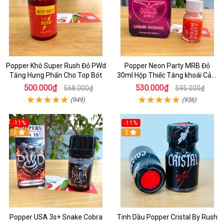
Popper Khô Super Rush Đỏ PWd
Popper Neon Party MRB Đỏ
Tăng Hưng Phấn Cho Top Bót
30ml Hộp Thiếc Tăng khoái Cảm
Mạnh Cho Top Bot
500.000₫
530.000₫
568.000₫
595.000₫
(949)
(936)
-11%
-11%
5
5
Popper USA 3s+ Snake Cobra
Tinh Dầu Popper Cristal By Rush