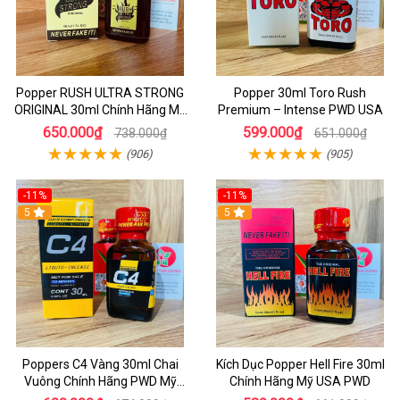
Popper RUSH ULTRA STRONG
Popper 30ml Toro Rush
ORIGINAL 30ml Chính Hãng Mỹ
Premium – Intense PWD USA
PWD - Tăng Khoái Cảm Mạnh
650.000₫
599.000₫
738.000₫
651.000₫
(906)
(905)
-11%
-11%
5
5
Poppers C4 Vàng 30ml Chai
Kích Dục Popper Hell Fire 30ml
Vuông Chính Hãng PWD Mỹ
Chính Hãng Mỹ USA PWD
Tăng Hưng Phấn Cho Top Bot