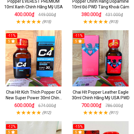
Popper EVEREST PREMIUM
Popper Chính Hãng Dopamine
10ml Xanh Chính Hãng Mỹ USA
10ml Đỏ PWD Tăng Khoái Cảm
400.000₫
380.000₫
449.000₫
431.000₫
(915)
(913)
-11%
-11%
5
5
Chai Hít Kích Thích Popper C4
Chai Hít Popper Leather Eagle
New Super Power 30ml Chính
30ml Chính Hãng Mỹ USA PWD
Hãng Mỹ USA
600.000₫
700.000₫
674.000₫
786.000₫
(912)
(911)
-12%
-15%
5
5