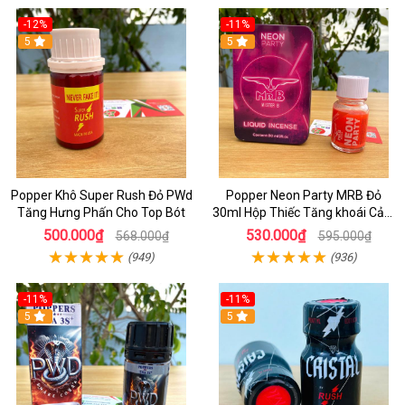
-12%
-11%
5
5
Popper Khô Super Rush Đỏ PWd
Popper Neon Party MRB Đỏ
Tăng Hưng Phấn Cho Top Bót
30ml Hộp Thiếc Tăng khoái Cảm
Mạnh Cho Top Bot
500.000₫
530.000₫
568.000₫
595.000₫
(949)
(936)
-11%
-11%
5
5