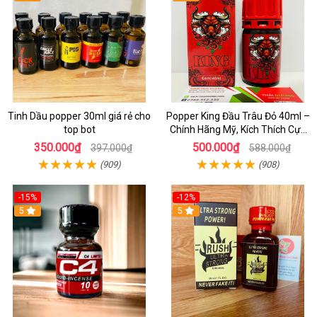
Tinh Dầu popper 30ml giá rẻ cho
Popper King Đầu Trâu Đỏ 40ml –
top bot
Chính Hãng Mỹ, Kích Thích Cực
Mạnh Cho Top & Bot
350.000₫
500.000₫
397.000₫
588.000₫
(909)
(908)
-15%
-12%
5
5