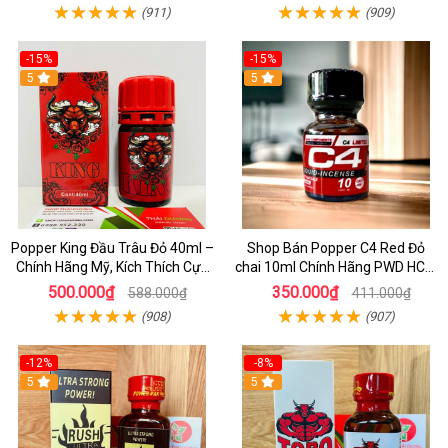
(911)
(909)
-15%
-15%
5
5
Popper King Đầu Trâu Đỏ 40ml –
Shop Bán Popper C4 Red Đỏ
Chính Hãng Mỹ, Kích Thích Cực
chai 10ml Chính Hãng PWD HCM
Mạnh Cho Top & Bot
kích thích Cực Mạnh cho LGBT -
500.000₫
350.000₫
588.000₫
411.000₫
TOP BOT
(908)
(907)
-12%
-8%
5
5