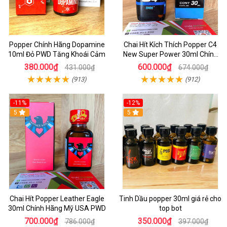
Popper Chính Hãng Dopamine
Chai Hít Kích Thích Popper C4
10ml Đỏ PWD Tăng Khoái Cảm
New Super Power 30ml Chính
Hãng Mỹ USA
380.000₫
600.000₫
431.000₫
674.000₫
(913)
(912)
-11%
-12%
5
5
Chai Hít Popper Leather Eagle
Tinh Dầu popper 30ml giá rẻ cho
30ml Chính Hãng Mỹ USA PWD
top bot
700.000₫
350.000₫
786.000₫
397.000₫