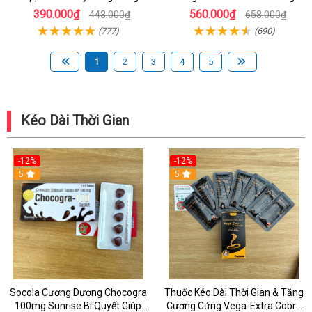
Phấn, Kích Thích Cực Mạnh Cho
Hưng Phấn Cực Mạnh Cho Bot
390.000₫
560.000₫
443.000₫
658.000₫
Cuộc Yêu
(777)
(690)
1
2
3
4
5
Kéo Dài Thời Gian
-12%
-12%
5
5
Socola Cương Dương Chocogra
Thuốc Kéo Dài Thời Gian & Tăng
100mg Sunrise Bí Quyết Giúp
Cương Cứng Vega-Extra Cobra