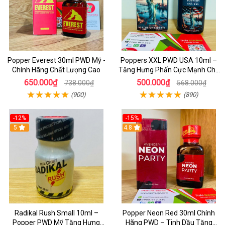
Popper Everest 30ml PWD Mỹ -
Poppers XXL PWD USA 10ml –
Chính Hãng Chất Lượng Cao
Tăng Hưng Phấn Cực Mạnh Cho
Top Bot Khi Yêu
650.000₫
500.000₫
738.000₫
568.000₫
(900)
(890)
-12%
-15%
5
4.8
Radikal Rush Small 10ml –
Popper Neon Red 30ml Chính
Popper PWD Mỹ Tăng Hưng
Hãng PWD – Tinh Dầu Tăng