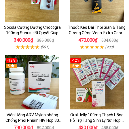
Socola Cương Dương Chocogra
Thuốc Kéo Dài Thời Gian & Tăng
100mg Sunrise Bí Quyết Giúp
Cương Cứng Vega-Extra Cobra
Nam Giới Sung Mãn
200mg Oral Jelly Chính Hãng
340.000₫
470.000₫
386.000₫
534.000₫
(991)
(988)
-12%
-12%
5
5
Viên Uống ARV Mylan phòng
Oral Jelly 100mg Thạch Uống
Chống Phôi Nhiếm HIV Hộp 30
Hỗ Trợ Tăng Sinh Lý Nữ, Hộp 7
viên
Gói
790.000₫
430.000₫
897.000₫
488.000₫