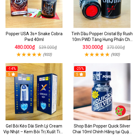
Popper USA 3s+ Snake Cobra
Tinh Dầu Popper Cristal By Rush
Pwd 40ml
10m PWD Tăng Hưng Phấn Cho
Top Bot
480.000₫
330.000₫
539.000₫
370.000₫
(933)
(930)
-14%
-25%
5
5
Gel Bôi Kéo Dài Sinh Lý Cream
Shop Bán Popper Quick Silver
Vip Nhật – Kem Bôi Trị Xuất Tinh
Chai 10ml Chính Hãng tại Quận