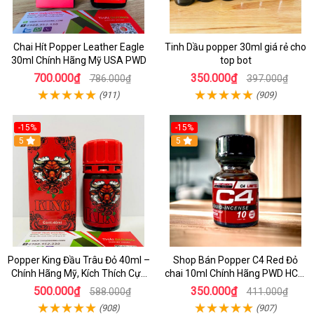
Chai Hít Popper Leather Eagle
Tinh Dầu popper 30ml giá rẻ cho
30ml Chính Hãng Mỹ USA PWD
top bot
700.000₫
350.000₫
786.000₫
397.000₫
(911)
(909)
-15%
-15%
5
5
Popper King Đầu Trâu Đỏ 40ml –
Shop Bán Popper C4 Red Đỏ
Chính Hãng Mỹ, Kích Thích Cực
chai 10ml Chính Hãng PWD HCM
Mạnh Cho Top & Bot
kích thích Cực Mạnh cho LGBT -
500.000₫
350.000₫
588.000₫
411.000₫
TOP BOT
(908)
(907)