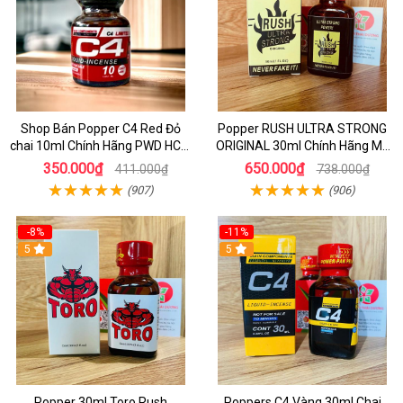
Shop Bán Popper C4 Red Đỏ
Popper RUSH ULTRA STRONG
chai 10ml Chính Hãng PWD HCM
ORIGINAL 30ml Chính Hãng Mỹ
kích thích Cực Mạnh cho LGBT -
PWD - Tăng Khoái Cảm Mạnh
350.000₫
650.000₫
411.000₫
738.000₫
TOP BOT
(907)
(906)
-8%
-11%
5
5
Popper 30ml Toro Rush
Poppers C4 Vàng 30ml Chai