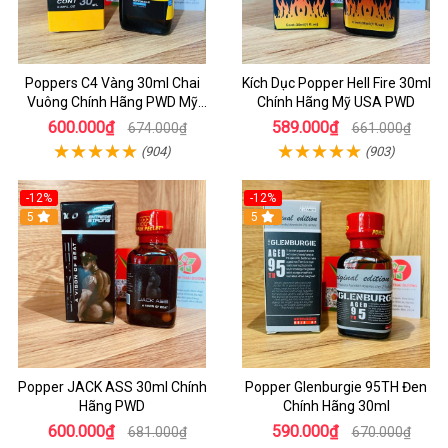
Poppers C4 Vàng 30ml Chai
Kích Dục Popper Hell Fire 30ml
Vuông Chính Hãng PWD Mỹ
Chính Hãng Mỹ USA PWD
Tăng Hưng Phấn Cho Top Bot
600.000₫
589.000₫
674.000₫
661.000₫
(904)
(903)
-12%
-12%
5
5
Popper JACK ASS 30ml Chính
Popper Glenburgie 95TH Đen
Hãng PWD
Chính Hãng 30ml
600.000₫
590.000₫
681.000₫
670.000₫