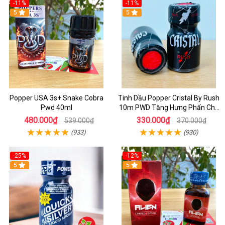
-11%
-11%
5
5
Popper USA 3s+ Snake Cobra
Tinh Dầu Popper Cristal By Rush
Pwd 40ml
10m PWD Tăng Hưng Phấn Cho
Top Bot
480.000₫
330.000₫
539.000₫
370.000₫
(933)
(930)
-25%
-12%
5
5