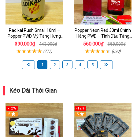
Radikal Rush Small 10ml –
Popper Neon Red 30ml Chính
Popper PWD Mỹ Tăng Hưng
Hãng PWD – Tinh Dầu Tăng
Phấn, Kích Thích Cực Mạnh Cho
Hưng Phấn Cực Mạnh Cho Bot
390.000₫
560.000₫
443.000₫
658.000₫
Cuộc Yêu
(777)
(690)
1
2
3
4
5
Kéo Dài Thời Gian
-12%
-12%
5
5