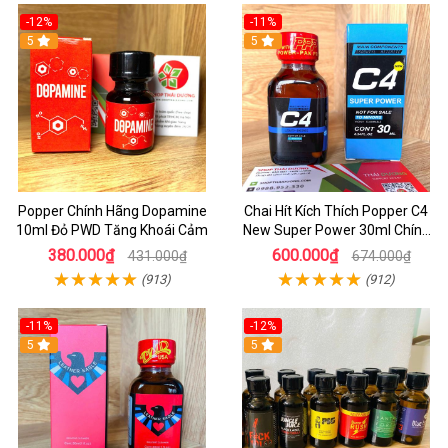
-12%
-11%
5
5
Popper Chính Hãng Dopamine
Chai Hít Kích Thích Popper C4
10ml Đỏ PWD Tăng Khoái Cảm
New Super Power 30ml Chính
Hãng Mỹ USA
380.000₫
600.000₫
431.000₫
674.000₫
(913)
(912)
-11%
-12%
5
5