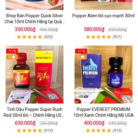
Shop Bán Popper Quick Silver
Popper Alien Đỏ cực mạnh 30ml
Chai 10ml Chính Hãng tại Quận
1 - Kích thích tăng ham muốn
350.000₫
580.000₫
466.000₫
659.000₫
cực mạnh
(925)
(921)
-11%
-11%
5
5
Tinh Dầu Popper Super Rush
Popper EVEREST PREMIUM
Red 30ml Đỏ – Chính Hãng USA,
10ml Xanh Chính Hãng Mỹ USA
Kích Thích Mạnh, Tăng Hưng
650.000₫
400.000₫
730.000₫
449.000₫
Phấn
(915)
(915)