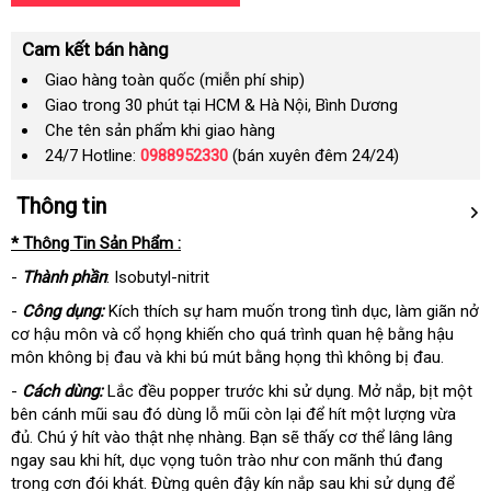
Cam kết bán hàng
Giao hàng toàn quốc (miễn phí ship)
Giao trong 30 phút tại HCM & Hà Nội, Bình Dương
Che tên sản phẩm khi giao hàng
24/7 Hotline:
0988952330
(bán xuyên đêm 24/24)
Thông tin
* Thông Tin Sản Phẩm :
-
Thành phần
: Isobutyl-nitrit
-
Công dụng:
Kích thích sự ham muốn trong tình dục, làm giãn nở
cơ hậu môn và cổ họng khiến cho quá trình quan hệ bằng hậu
môn không bị đau và khi bú mút bằng họng thì không bị đau.
-
Cách dùng:
Lắc đều popper trước khi sử dụng. Mở nắp, bịt một
bên cánh mũi sau đó dùng lỗ mũi còn lại để hít một lượng vừa
đủ. Chú ý hít vào thật nhẹ nhàng. Bạn sẽ thấy cơ thể lâng lâng
ngay sau khi hít, dục vọng tuôn trào như con mãnh thú đang
trong cơn đói khát. Đừng quên đậy kín nắp sau khi sử dụng để