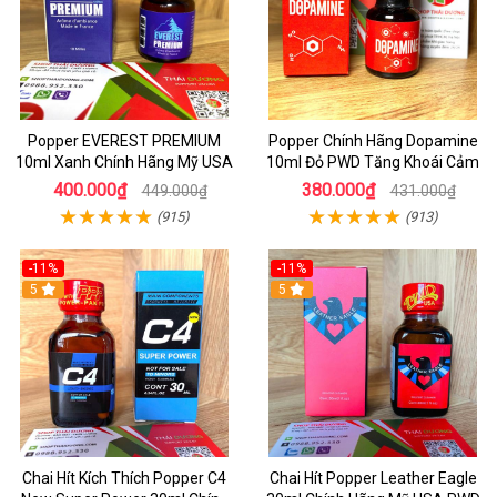
Popper EVEREST PREMIUM
Popper Chính Hãng Dopamine
10ml Xanh Chính Hãng Mỹ USA
10ml Đỏ PWD Tăng Khoái Cảm
400.000₫
380.000₫
449.000₫
431.000₫
(915)
(913)
-11%
-11%
5
5
Chai Hít Kích Thích Popper C4
Chai Hít Popper Leather Eagle