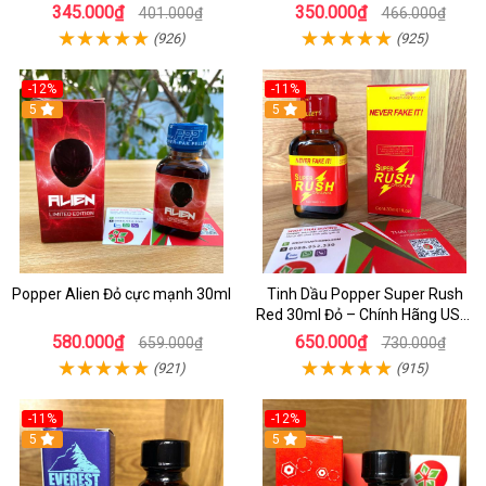
Sớm Chính Hãng Cho Nam
1 - Kích thích tăng ham muốn
345.000₫
350.000₫
401.000₫
466.000₫
cực mạnh
(926)
(925)
-12%
-11%
5
5
Popper Alien Đỏ cực mạnh 30ml
Tinh Dầu Popper Super Rush
Red 30ml Đỏ – Chính Hãng USA,
Kích Thích Mạnh, Tăng Hưng
580.000₫
650.000₫
659.000₫
730.000₫
Phấn
(921)
(915)
-11%
-12%
5
5