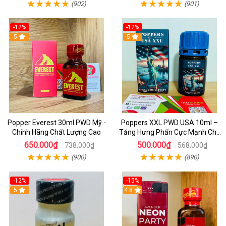
(902)
(901)
-12%
-12%
5
5
Popper Everest 30ml PWD Mỹ -
Poppers XXL PWD USA 10ml –
Chính Hãng Chất Lượng Cao
Tăng Hưng Phấn Cực Mạnh Cho
Top Bot Khi Yêu
650.000₫
500.000₫
738.000₫
568.000₫
(900)
(890)
-12%
-15%
5
4.8