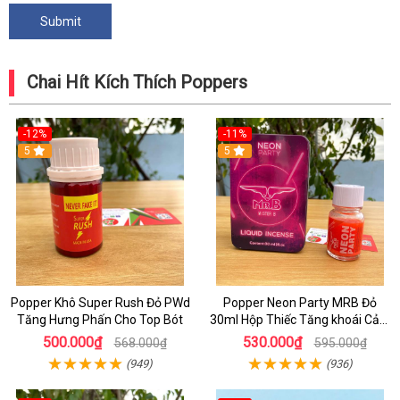
Chai Hít Kích Thích Poppers
-12%
-11%
5
5
Popper Khô Super Rush Đỏ PWd
Popper Neon Party MRB Đỏ
Tăng Hưng Phấn Cho Top Bót
30ml Hộp Thiếc Tăng khoái Cảm
Mạnh Cho Top Bot
500.000₫
530.000₫
568.000₫
595.000₫
(949)
(936)