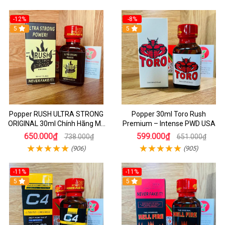
-12%
-8%
5
5
Popper RUSH ULTRA STRONG
Popper 30ml Toro Rush
ORIGINAL 30ml Chính Hãng Mỹ
Premium – Intense PWD USA
PWD - Tăng Khoái Cảm Mạnh
650.000₫
599.000₫
738.000₫
651.000₫
(906)
(905)
-11%
-11%
5
5