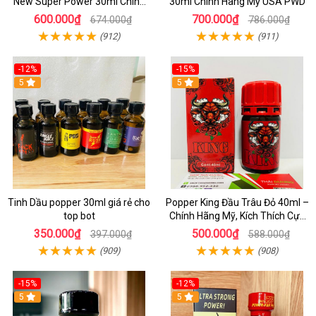
New Super Power 30ml Chính
30ml Chính Hãng Mỹ USA PWD
Hãng Mỹ USA
600.000₫
700.000₫
674.000₫
786.000₫
(912)
(911)
-12%
-15%
5
5
Tinh Dầu popper 30ml giá rẻ cho
Popper King Đầu Trâu Đỏ 40ml –
top bot
Chính Hãng Mỹ, Kích Thích Cực
Mạnh Cho Top & Bot
350.000₫
500.000₫
397.000₫
588.000₫
(909)
(908)
-15%
-12%
5
5