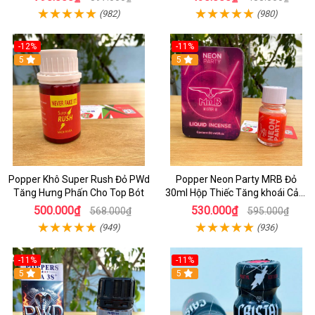
(982)
(980)
-12%
-11%
5
5
Popper Khô Super Rush Đỏ PWd
Popper Neon Party MRB Đỏ
Tăng Hưng Phấn Cho Top Bót
30ml Hộp Thiếc Tăng khoái Cảm
Mạnh Cho Top Bot
500.000₫
530.000₫
568.000₫
595.000₫
(949)
(936)
-11%
-11%
5
5