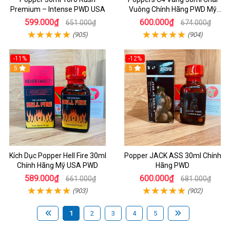
Premium – Intense PWD USA
Vuông Chính Hãng PWD Mỹ
Tăng Hưng Phấn Cho Top Bot
599.000₫
600.000₫
651.000₫
674.000₫
(905)
(904)
-11%
-12%
5
5
Kích Dục Popper Hell Fire 30ml
Popper JACK ASS 30ml Chính
Chính Hãng Mỹ USA PWD
Hãng PWD
589.000₫
600.000₫
661.000₫
681.000₫
(903)
(902)
1
2
3
4
5