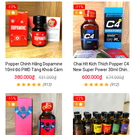
-12%
-11%
5
5
Popper Chính Hãng Dopamine
Chai Hít Kích Thích Popper C4
10ml Đỏ PWD Tăng Khoái Cảm
New Super Power 30ml Chính
Hãng Mỹ USA
380.000₫
600.000₫
431.000₫
674.000₫
(913)
(912)
-11%
-12%
5
5