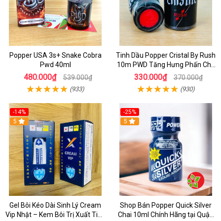
Popper USA 3s+ Snake Cobra
Tinh Dầu Popper Cristal By Rush
Pwd 40ml
10m PWD Tăng Hưng Phấn Cho
Top Bot
480.000₫
330.000₫
539.000₫
370.000₫
(933)
(930)
-14%
-25%
5
5
Gel Bôi Kéo Dài Sinh Lý Cream
Shop Bán Popper Quick Silver
Vip Nhật – Kem Bôi Trị Xuất Tinh
Chai 10ml Chính Hãng tại Quận