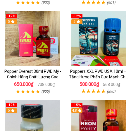
(902)
(901)
-12%
-12%
5
5
Popper Everest 30ml PWD Mỹ -
Poppers XXL PWD USA 10ml –
Chính Hãng Chất Lượng Cao
Tăng Hưng Phấn Cực Mạnh Cho
Top Bot Khi Yêu
650.000₫
500.000₫
738.000₫
568.000₫
(900)
(890)
-12%
-15%
5
4.8