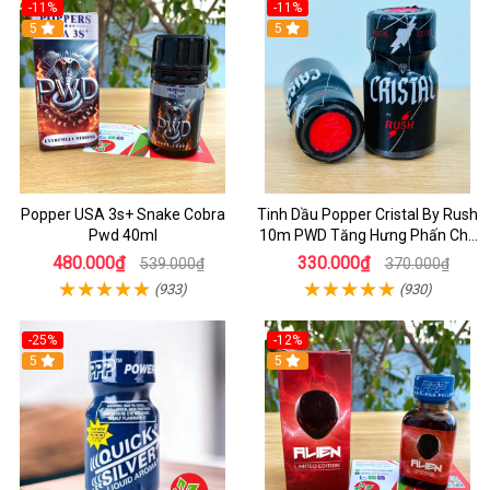
-11%
-11%
5
5
Popper USA 3s+ Snake Cobra
Tinh Dầu Popper Cristal By Rush
Pwd 40ml
10m PWD Tăng Hưng Phấn Cho
Top Bot
480.000₫
330.000₫
539.000₫
370.000₫
(933)
(930)
-25%
-12%
5
5