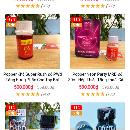
(982)
(980)
-12%
-11%
5
5
Popper Khô Super Rush Đỏ PWd
Popper Neon Party MRB Đỏ
Tăng Hưng Phấn Cho Top Bót
30ml Hộp Thiếc Tăng khoái Cảm
Mạnh Cho Top Bot
500.000₫
530.000₫
568.000₫
595.000₫
(949)
(936)
-11%
-11%
5
5