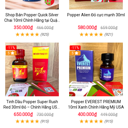
Shop Bán Popper Quick Silver
Popper Alien Đỏ cực mạnh 30ml
Chai 10ml Chính Hãng tại Quận
1 - Kích thích tăng ham muốn
350.000₫
580.000₫
466.000₫
659.000₫
cực mạnh
(925)
(921)
-11%
-11%
5
5
Tinh Dầu Popper Super Rush
Popper EVEREST PREMIUM
Red 30ml Đỏ – Chính Hãng USA,
10ml Xanh Chính Hãng Mỹ USA
Kích Thích Mạnh, Tăng Hưng
650.000₫
400.000₫
730.000₫
449.000₫
Phấn
(915)
(915)