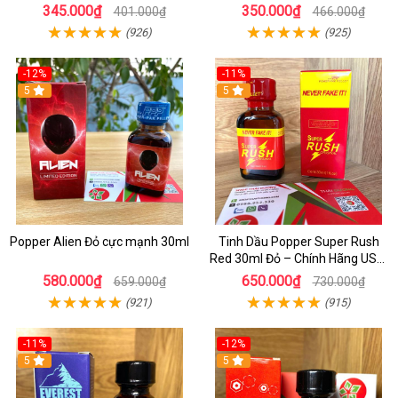
Sớm Chính Hãng Cho Nam
1 - Kích thích tăng ham muốn
345.000₫
350.000₫
401.000₫
466.000₫
cực mạnh
(926)
(925)
-12%
-11%
5
5
Popper Alien Đỏ cực mạnh 30ml
Tinh Dầu Popper Super Rush
Red 30ml Đỏ – Chính Hãng USA,
Kích Thích Mạnh, Tăng Hưng
580.000₫
650.000₫
659.000₫
730.000₫
Phấn
(921)
(915)
-11%
-12%
5
5