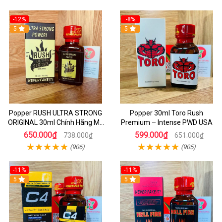
-12%
-8%
5
5
Popper RUSH ULTRA STRONG
Popper 30ml Toro Rush
ORIGINAL 30ml Chính Hãng Mỹ
Premium – Intense PWD USA
PWD - Tăng Khoái Cảm Mạnh
650.000₫
599.000₫
738.000₫
651.000₫
(906)
(905)
-11%
-11%
5
5