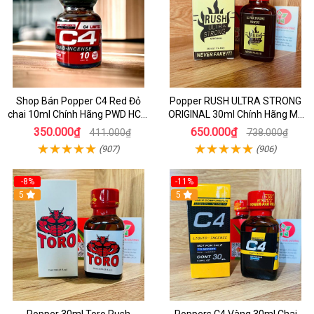
Shop Bán Popper C4 Red Đỏ
Popper RUSH ULTRA STRONG
chai 10ml Chính Hãng PWD HCM
ORIGINAL 30ml Chính Hãng Mỹ
kích thích Cực Mạnh cho LGBT -
PWD - Tăng Khoái Cảm Mạnh
350.000₫
650.000₫
411.000₫
738.000₫
TOP BOT
(907)
(906)
-8%
-11%
5
5