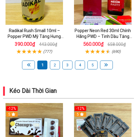
Radikal Rush Small 10ml –
Popper Neon Red 30ml Chính
Popper PWD Mỹ Tăng Hưng
Hãng PWD – Tinh Dầu Tăng
Phấn, Kích Thích Cực Mạnh Cho
Hưng Phấn Cực Mạnh Cho Bot
390.000₫
560.000₫
443.000₫
658.000₫
Cuộc Yêu
(777)
(690)
1
2
3
4
5
Kéo Dài Thời Gian
-12%
-12%
5
5