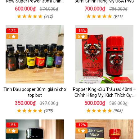
New Super Power 30ml Chính
30ml Chính Hãng Mỹ USA PWD
Hãng Mỹ USA
600.000₫
700.000₫
674.000₫
786.000₫
(912)
(911)
-12%
-15%
5
5
Tinh Dầu popper 30ml giá rẻ cho
Popper King Đầu Trâu Đỏ 40ml –
top bot
Chính Hãng Mỹ, Kích Thích Cực
Mạnh Cho Top & Bot
350.000₫
500.000₫
397.000₫
588.000₫
(909)
(908)
-15%
-12%
5
5