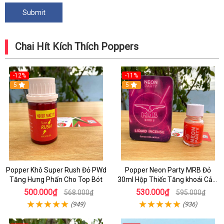
Chai Hít Kích Thích Poppers
-12%
-11%
5
5
Popper Khô Super Rush Đỏ PWd
Popper Neon Party MRB Đỏ
Tăng Hưng Phấn Cho Top Bót
30ml Hộp Thiếc Tăng khoái Cảm
Mạnh Cho Top Bot
500.000₫
530.000₫
568.000₫
595.000₫
(949)
(936)