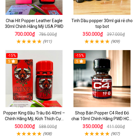
Chai Hít Popper Leather Eagle
Tinh Dầu popper 30ml giá rẻ cho
30ml Chính Hãng Mỹ USA PWD
top bot
700.000₫
350.000₫
786.000₫
397.000₫
(911)
(909)
-15%
-15%
5
5
Popper King Đầu Trâu Đỏ 40ml –
Shop Bán Popper C4 Red Đỏ
Chính Hãng Mỹ, Kích Thích Cực
chai 10ml Chính Hãng PWD HCM
Mạnh Cho Top & Bot
kích thích Cực Mạnh cho LGBT -
500.000₫
350.000₫
588.000₫
411.000₫
TOP BOT
(908)
(907)