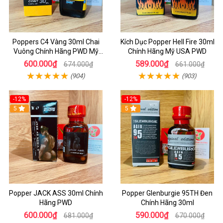
Poppers C4 Vàng 30ml Chai
Kích Dục Popper Hell Fire 30ml
Vuông Chính Hãng PWD Mỹ
Chính Hãng Mỹ USA PWD
Tăng Hưng Phấn Cho Top Bot
600.000₫
589.000₫
674.000₫
661.000₫
(904)
(903)
-12%
-12%
5
5
Popper JACK ASS 30ml Chính
Popper Glenburgie 95TH Đen
Hãng PWD
Chính Hãng 30ml
600.000₫
590.000₫
681.000₫
670.000₫