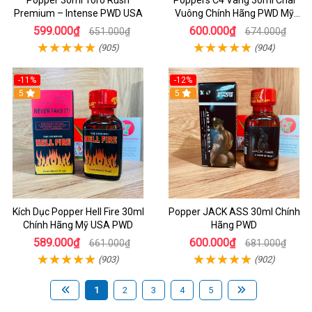
Popper 30ml Toro Rush
Poppers C4 Vàng 30ml Chai
Premium – Intense PWD USA
Vuông Chính Hãng PWD Mỹ
Tăng Hưng Phấn Cho Top Bot
599.000₫
600.000₫
651.000₫
674.000₫
(905)
(904)
-11%
-12%
5
5
Kích Dục Popper Hell Fire 30ml
Popper JACK ASS 30ml Chính
Chính Hãng Mỹ USA PWD
Hãng PWD
589.000₫
600.000₫
661.000₫
681.000₫
(903)
(902)
1
2
3
4
5