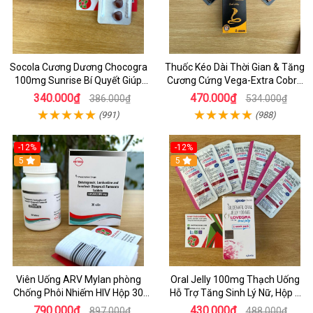
Socola Cương Dương Chocogra
Thuốc Kéo Dài Thời Gian & Tăng
100mg Sunrise Bí Quyết Giúp
Cương Cứng Vega-Extra Cobra
Nam Giới Sung Mãn
200mg Oral Jelly Chính Hãng
340.000₫
470.000₫
386.000₫
534.000₫
(991)
(988)
-12%
-12%
5
5
Viên Uống ARV Mylan phòng
Oral Jelly 100mg Thạch Uống
Chống Phôi Nhiếm HIV Hộp 30
Hỗ Trợ Tăng Sinh Lý Nữ, Hộp 7
viên
Gói
790.000₫
430.000₫
897.000₫
488.000₫