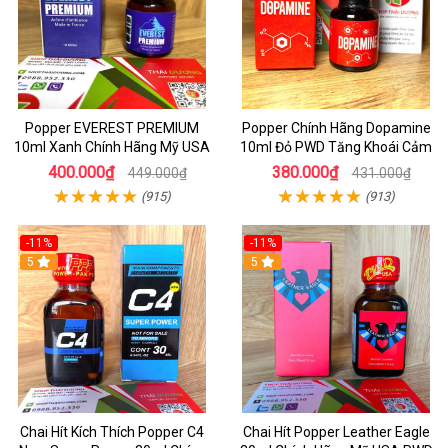
Popper EVEREST PREMIUM
Popper Chính Hãng Dopamine
10ml Xanh Chính Hãng Mỹ USA
10ml Đỏ PWD Tăng Khoái Cảm
400.000₫
380.000₫
449.000₫
431.000₫
(915)
(913)
-11%
-11%
5
5
Chai Hít Kích Thích Popper C4
Chai Hít Popper Leather Eagle