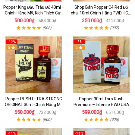
Popper King Đầu Trâu Đỏ 40ml –
Shop Bán Popper C4 Red Đỏ
Chính Hãng Mỹ, Kích Thích Cực
chai 10ml Chính Hãng PWD HCM
Mạnh Cho Top & Bot
kích thích Cực Mạnh cho LGBT -
500.000₫
350.000₫
588.000₫
411.000₫
TOP BOT
(908)
(907)
-12%
-8%
5
5
Popper RUSH ULTRA STRONG
Popper 30ml Toro Rush
ORIGINAL 30ml Chính Hãng Mỹ
Premium – Intense PWD USA
PWD - Tăng Khoái Cảm Mạnh
650.000₫
599.000₫
738.000₫
651.000₫
(906)
(905)
-11%
-11%