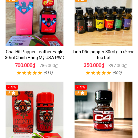
Chai Hít Popper Leather Eagle
Tinh Dầu popper 30ml giá rẻ cho
30ml Chính Hãng Mỹ USA PWD
top bot
700.000₫
350.000₫
786.000₫
397.000₫
(911)
(909)
-15%
-15%
5
5