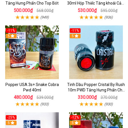
Tăng Hưng Phấn Cho Top Bót
30ml Hộp Thiếc Tăng khoái Cảm
Mạnh Cho Top Bot
500.000₫
530.000₫
568.000₫
595.000₫
(949)
(936)
-11%
-11%
5
5
Popper USA 3s+ Snake Cobra
Tinh Dầu Popper Cristal By Rush
Pwd 40ml
10m PWD Tăng Hưng Phấn Cho
Top Bot
480.000₫
330.000₫
539.000₫
370.000₫
(933)
(930)
-25%
-12%
5
5