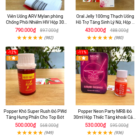
Viên Uống ARV Mylan phòng
Oral Jelly 100mg Thạch Uống
Chống Phôi Nhiếm HIV Hộp 30
Hỗ Trợ Tăng Sinh Lý Nữ, Hộp 7
viên
Gói
790.000₫
430.000₫
897.000₫
488.000₫
(982)
(980)
-12%
-11%
5
5
Popper Khô Super Rush Đỏ PWd
Popper Neon Party MRB Đỏ
Tăng Hưng Phấn Cho Top Bót
30ml Hộp Thiếc Tăng khoái Cảm
Mạnh Cho Top Bot
500.000₫
530.000₫
568.000₫
595.000₫
(949)
(936)