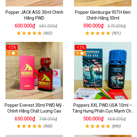
Popper JACK ASS 30ml Chính
Popper Glenburgie 95TH Đen
Hãng PWD
Chính Hãng 30ml
600.000₫
590.000₫
681.000₫
670.000₫
(902)
(901)
-12%
-12%
5
5
Popper Everest 30ml PWD Mỹ -
Poppers XXL PWD USA 10ml –
Chính Hãng Chất Lượng Cao
Tăng Hưng Phấn Cực Mạnh Cho
Top Bot Khi Yêu
650.000₫
500.000₫
738.000₫
568.000₫
(900)
(890)