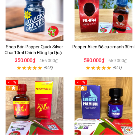
Shop Bán Popper Quick Silver
Popper Alien Đỏ cực mạnh 30ml
Chai 10ml Chính Hãng tại Quận
1 - Kích thích tăng ham muốn
350.000₫
580.000₫
466.000₫
659.000₫
cực mạnh
(925)
(921)
-11%
-11%
5
5