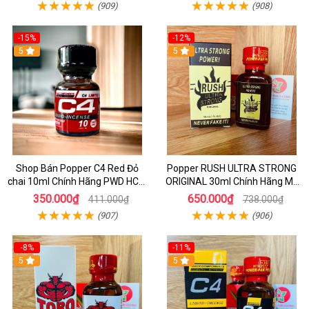
(909)
(908)
-15%
-12%
5
5
Shop Bán Popper C4 Red Đỏ
Popper RUSH ULTRA STRONG
chai 10ml Chính Hãng PWD HCM
ORIGINAL 30ml Chính Hãng Mỹ
kích thích Cực Mạnh cho LGBT -
PWD - Tăng Khoái Cảm Mạnh
350.000₫
650.000₫
411.000₫
738.000₫
TOP BOT
(907)
(906)
-8%
-11%
5
5