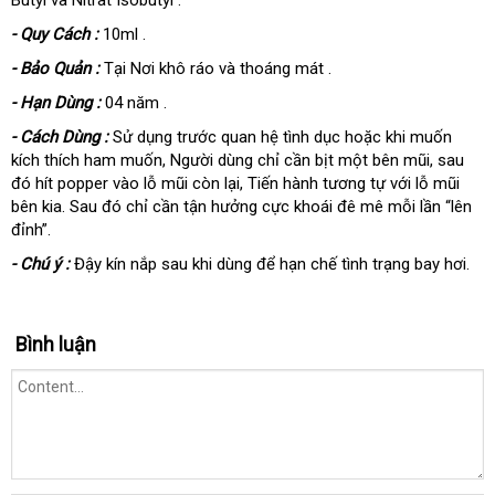
Butyl
và Nitrat Isobutyl .
- Quy Cách :
10ml .
- Bảo Quản :
Tại Nơi khô ráo và thoáng mát .
- Hạn Dùng :
04 năm .
- Cách Dùng :
Sử dụng trước quan hệ tình dục
hoặc khi muốn
kích thích ham muốn,
Người dùng chỉ cần bịt một bên mũi
,
sau
đó hít popper vào lỗ mũi còn lại,
Tiến hành tương tự
với lỗ mũi
bên kia
. Sau đó chỉ cần tận hưởng cực khoái đê mê mỗi lần “lên
đỉnh”
.
- Chú ý :
Đậy kín nắp sau khi dùng
để hạn chế tình trạng bay hơi.
Bình luận