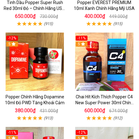
Tinh Dầu Popper Super Rush
Popper EVEREST PREMIUM
Red 30ml Đỏ – Chính Hãng USA,
10ml Xanh Chính Hãng Mỹ USA
Kích Thích Mạnh, Tăng Hưng
650.000₫
400.000₫
730.000₫
449.000₫
Phấn
(915)
(915)
-12%
-11%
5
5
Popper Chính Hãng Dopamine
Chai Hít Kích Thích Popper C4
10ml Đỏ PWD Tăng Khoái Cảm
New Super Power 30ml Chính
Hãng Mỹ USA
380.000₫
600.000₫
431.000₫
674.000₫
(913)
(912)
-11%
-12%
5
5