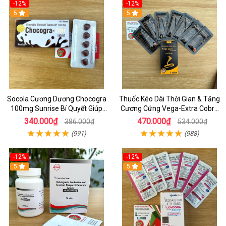
-12%
-12%
5
5
Socola Cương Dương Chocogra
Thuốc Kéo Dài Thời Gian & Tăng
100mg Sunrise Bí Quyết Giúp
Cương Cứng Vega-Extra Cobra
Nam Giới Sung Mãn
200mg Oral Jelly Chính Hãng
340.000₫
470.000₫
386.000₫
534.000₫
(991)
(988)
-12%
-12%
5
5