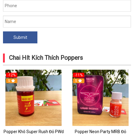
Chai Hít Kích Thích Poppers
-12%
-11%
5
5
Popper Khô Super Rush Đỏ PWd
Popper Neon Party MRB Đỏ