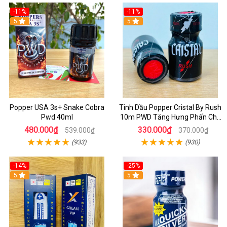
-11%
-11%
5
5
Popper USA 3s+ Snake Cobra
Tinh Dầu Popper Cristal By Rush
Pwd 40ml
10m PWD Tăng Hưng Phấn Cho
Top Bot
480.000₫
330.000₫
539.000₫
370.000₫
(933)
(930)
-14%
-25%
5
5