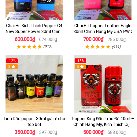
Chai Hít Kích Thích Popper C4
Chai Hít Popper Leather Eagle
New Super Power 30ml Chính
30ml Chính Hãng Mỹ USA PWD
Hãng Mỹ USA
600.000₫
700.000₫
674.000₫
786.000₫
(912)
(911)
-12%
-15%
5
5
Tinh Dầu popper 30ml giá rẻ cho
Popper King Đầu Trâu Đỏ 40ml –
top bot
Chính Hãng Mỹ, Kích Thích Cực
Mạnh Cho Top & Bot
350.000₫
500.000₫
397.000₫
588.000₫