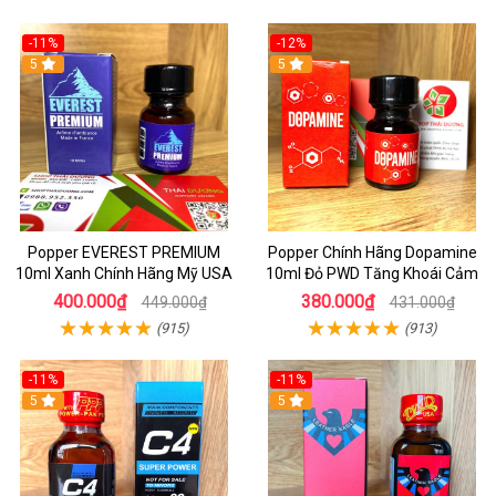
-11%
-12%
5
5
Popper EVEREST PREMIUM
Popper Chính Hãng Dopamine
10ml Xanh Chính Hãng Mỹ USA
10ml Đỏ PWD Tăng Khoái Cảm
400.000₫
380.000₫
449.000₫
431.000₫
(915)
(913)
-11%
-11%
5
5