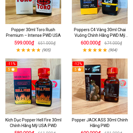
Popper 30ml Toro Rush
Poppers C4 Vàng 30ml Chai
Premium – Intense PWD USA
Vuông Chính Hãng PWD Mỹ
Tăng Hưng Phấn Cho Top Bot
599.000₫
600.000₫
651.000₫
674.000₫
(905)
(904)
-11%
-12%
5
5
Kích Dục Popper Hell Fire 30ml
Popper JACK ASS 30ml Chính
Chính Hãng Mỹ USA PWD
Hãng PWD