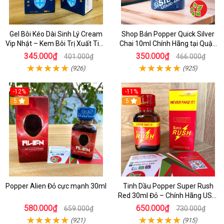
Gel Bôi Kéo Dài Sinh Lý Cream
Shop Bán Popper Quick Silver
Vip Nhật – Kem Bôi Trị Xuất Tinh
Chai 10ml Chính Hãng tại Quận
Sớm Chính Hãng Cho Nam
1 - Kích thích tăng ham muốn
345.000₫
350.000₫
401.000₫
466.000₫
cực mạnh
(926)
(925)
-12%
-11%
5
5
Popper Alien Đỏ cực mạnh 30ml
Tinh Dầu Popper Super Rush
Red 30ml Đỏ – Chính Hãng USA,
Kích Thích Mạnh, Tăng Hưng
580.000₫
650.000₫
659.000₫
730.000₫
Phấn
(921)
(915)