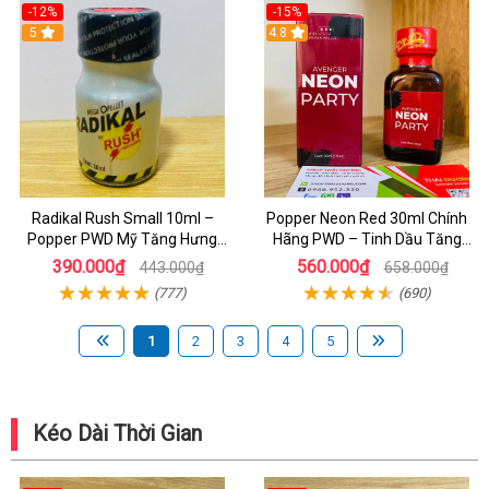
-12%
-15%
5
4.8
Radikal Rush Small 10ml –
Popper Neon Red 30ml Chính
Popper PWD Mỹ Tăng Hưng
Hãng PWD – Tinh Dầu Tăng
Phấn, Kích Thích Cực Mạnh Cho
Hưng Phấn Cực Mạnh Cho Bot
390.000₫
560.000₫
443.000₫
658.000₫
Cuộc Yêu
(777)
(690)
1
2
3
4
5
Kéo Dài Thời Gian