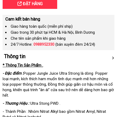
ĐẶT HÀNG
Cam kết bán hàng
Giao hàng toàn quốc (miễn phí ship)
Giao trong 30 phút tại HCM & Hà Nội, Bình Dương
Che tên sản phẩm khi giao hàng
24/7 Hotline:
0988952330
(bán xuyên đêm 24/24)
Thông tin
* Thông Tin Sản Phẩm .
- Đặc điểm :
Popper Jungle Juice Ultra Strong là dòng
Popper
loại mạnh
, kích thích ham muốn tình dục mạnh mẽ hơn
những
loại popper thông thường,
Đồng thời giúp giãn cơ hậu môn
và cổ
họng
, khiến
quá trình “ân ái” cửa sau trở nên dễ dàng hơn bao giờ
hết.
- Thương Hiệu :
Ultra Stong PWD .
- Thành Phần :
Nhóm Nitrat Alkyl
bao gồm Nitrat Amyl
, Nitrat