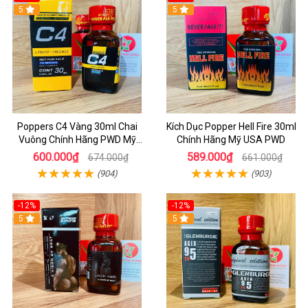
5
5
Poppers C4 Vàng 30ml Chai
Kích Dục Popper Hell Fire 30ml
Vuông Chính Hãng PWD Mỹ
Chính Hãng Mỹ USA PWD
Tăng Hưng Phấn Cho Top Bot
600.000₫
589.000₫
674.000₫
661.000₫
(904)
(903)
-12%
-12%
5
5