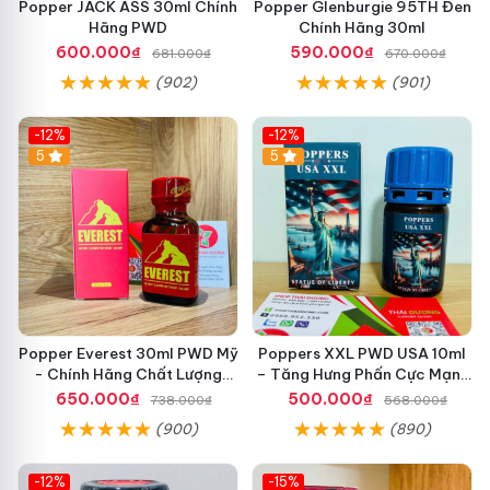
Popper JACK ASS 30ml Chính
Popper Glenburgie 95TH Đen
Hãng PWD
Chính Hãng 30ml
600.000₫
590.000₫
681.000₫
670.000₫
(902)
(901)
-12%
-12%
5
5
Popper Everest 30ml PWD Mỹ
Poppers XXL PWD USA 10ml
- Chính Hãng Chất Lượng
– Tăng Hưng Phấn Cực Mạnh
Cao
Cho Top Bot Khi Yêu
650.000₫
500.000₫
738.000₫
568.000₫
(900)
(890)
-12%
-15%