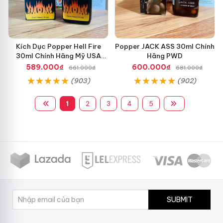
Kích Dục Popper Hell Fire
Popper JACK ASS 30ml Chính
30ml Chính Hãng Mỹ USA
Hãng PWD
PWD
589.000₫
600.000₫
661.000₫
681.000₫
(903)
(902)
1
2
3
4
5
SUBMIT