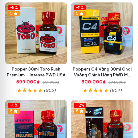
-8%
-11%
5
5
Popper 30ml Toro Rush
Poppers C4 Vàng 30ml Chai
Premium – Intense PWD USA
Vuông Chính Hãng PWD Mỹ
Tăng Hưng Phấn Cho Top Bot
599.000₫
600.000₫
651.000₫
674.000₫
(905)
(904)
-11%
-12%
5
5