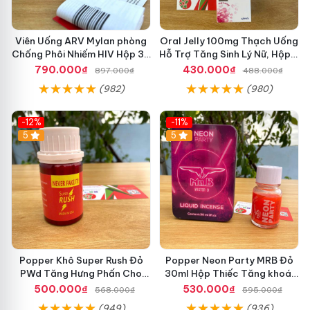
Viên Uống ARV Mylan phòng
Oral Jelly 100mg Thạch Uống
Chống Phôi Nhiếm HIV Hộp 30
Hỗ Trợ Tăng Sinh Lý Nữ, Hộp 7
viên
Gói
790.000₫
430.000₫
897.000₫
488.000₫
(982)
(980)
-12%
-11%
5
5
Popper Khô Super Rush Đỏ
Popper Neon Party MRB Đỏ
PWd Tăng Hưng Phấn Cho
30ml Hộp Thiếc Tăng khoái
Top Bót
Cảm Mạnh Cho Top Bot
500.000₫
530.000₫
568.000₫
595.000₫
(949)
(936)