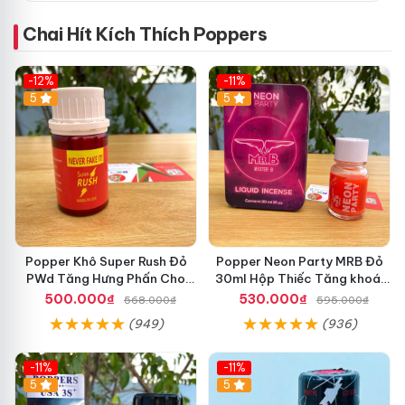
Chai Hít Kích Thích Poppers
-12%
-11%
5
5
Popper Khô Super Rush Đỏ
Popper Neon Party MRB Đỏ
PWd Tăng Hưng Phấn Cho
30ml Hộp Thiếc Tăng khoái
Top Bót
Cảm Mạnh Cho Top Bot
500.000₫
530.000₫
568.000₫
595.000₫
(949)
(936)
-11%
-11%
5
5