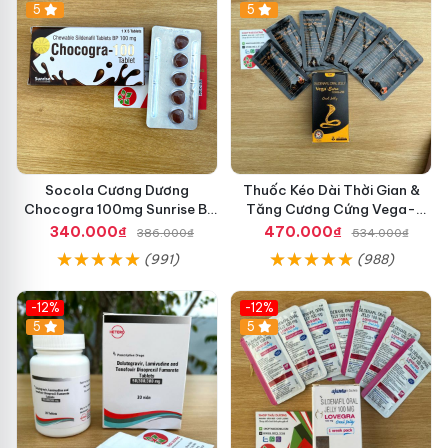
5
5
Socola Cương Dương
Thuốc Kéo Dài Thời Gian &
Chocogra 100mg Sunrise Bí
Tăng Cương Cứng Vega-
Quyết Giúp Nam Giới Sung
Extra Cobra 200mg Oral
340.000₫
470.000₫
386.000₫
534.000₫
Mãn
Jelly Chính Hãng
(991)
(988)
-12%
-12%
5
5