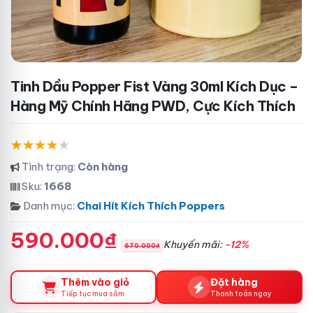
Tinh Dầu Popper Fist Vàng 30ml Kích Dục –
Hàng Mỹ Chính Hãng PWD, Cực Kích Thích
Tình trạng:
Còn hàng
Sku:
1668
Danh mục:
Chai Hít Kích Thích Poppers
590.000₫
Khuyến mãi:
-12%
670.000₫
Thêm vào giỏ
Đặt hàng
Tiếp tục mua sắm
Thanh toán ngay