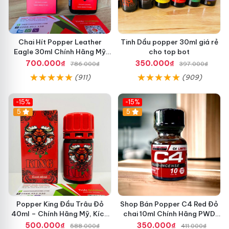
Chai Hít Popper Leather
Tinh Dầu popper 30ml giá rẻ
Eagle 30ml Chính Hãng Mỹ
cho top bot
USA PWD
700.000₫
350.000₫
786.000₫
397.000₫
(911)
(909)
-15%
-15%
5
5
Popper King Đầu Trâu Đỏ
Shop Bán Popper C4 Red Đỏ
40ml – Chính Hãng Mỹ, Kích
chai 10ml Chính Hãng PWD
Thích Cực Mạnh Cho Top &
HCM kích thích Cực Mạnh
500.000₫
350.000₫
588.000₫
411.000₫