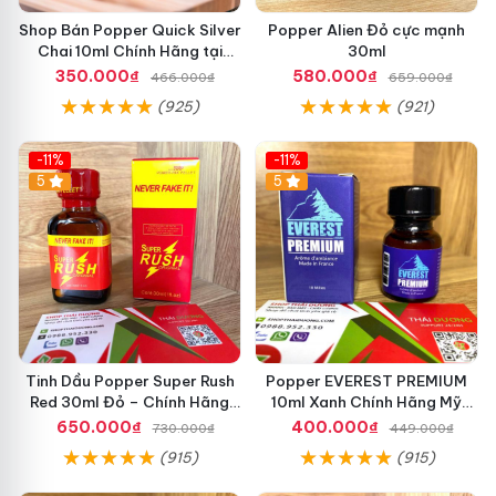
Shop Bán Popper Quick Silver
Popper Alien Đỏ cực mạnh
Chai 10ml Chính Hãng tại
30ml
Quận 1 - Kích thích tăng ham
350.000₫
580.000₫
466.000₫
659.000₫
muốn cực mạnh
(925)
(921)
-11%
-11%
5
5
Tinh Dầu Popper Super Rush
Popper EVEREST PREMIUM
Red 30ml Đỏ – Chính Hãng
10ml Xanh Chính Hãng Mỹ
USA, Kích Thích Mạnh, Tăng
USA
650.000₫
400.000₫
730.000₫
449.000₫
Hưng Phấn
(915)
(915)