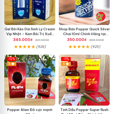
Gel Bôi Kéo Dài Sinh Lý Cream
Shop Bán Popper Quick Silver
Vip Nhật – Kem Bôi Trị Xuất
Chai 10ml Chính Hãng tại
Tinh Sớm Chính Hãng Cho
Quận 1 - Kích thích tăng ham
345.000₫
350.000₫
401.000₫
466.000₫
Nam
muốn cực mạnh
(926)
(925)
-12%
-11%
5
5
Popper Alien Đỏ cực mạnh
Tinh Dầu Popper Super Rush