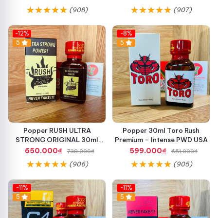
Bot
cho LGBT - TOP BOT
(908)
(907)
-12%
-8%
5
5
Popper RUSH ULTRA
Popper 30ml Toro Rush
STRONG ORIGINAL 30ml
Premium – Intense PWD USA
Chính Hãng Mỹ PWD - Tăng
650.000₫
599.000₫
738.000₫
651.000₫
Khoái Cảm Mạnh
(906)
(905)
-11%
-11%
5
5