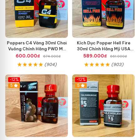
Poppers C4 Vàng 30ml Chai
Kích Dục Popper Hell Fire
Vuông Chính Hãng PWD Mỹ
30ml Chính Hãng Mỹ USA
Tăng Hưng Phấn Cho Top Bot
PWD
600.000₫
589.000₫
674.000₫
661.000₫
(904)
(903)
-12%
-12%
5
5