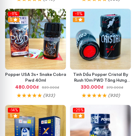
-11%
-11%
5
5
Popper USA 3s+ Snake Cobra
Tinh Dầu Popper Cristal By
Pwd 40ml
Rush 10m PWD Tăng Hưng
Phấn Cho Top Bot
480.000₫
330.000₫
539.000₫
370.000₫
(933)
(930)
-14%
-25%
5
5