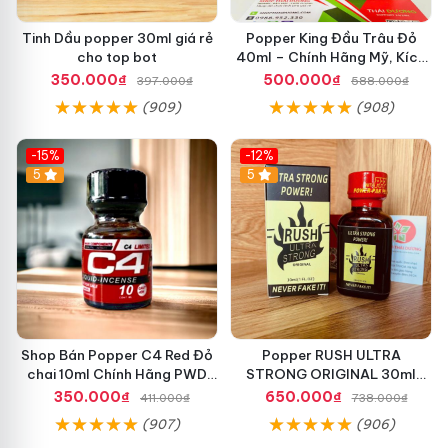
Tinh Dầu popper 30ml giá rẻ
Popper King Đầu Trâu Đỏ
cho top bot
40ml – Chính Hãng Mỹ, Kích
Thích Cực Mạnh Cho Top &
350.000₫
500.000₫
397.000₫
588.000₫
Bot
(909)
(908)
-15%
-12%
5
5
Shop Bán Popper C4 Red Đỏ
Popper RUSH ULTRA
chai 10ml Chính Hãng PWD
STRONG ORIGINAL 30ml
HCM kích thích Cực Mạnh
Chính Hãng Mỹ PWD - Tăng
350.000₫
650.000₫
411.000₫
738.000₫
cho LGBT - TOP BOT
Khoái Cảm Mạnh
(907)
(906)