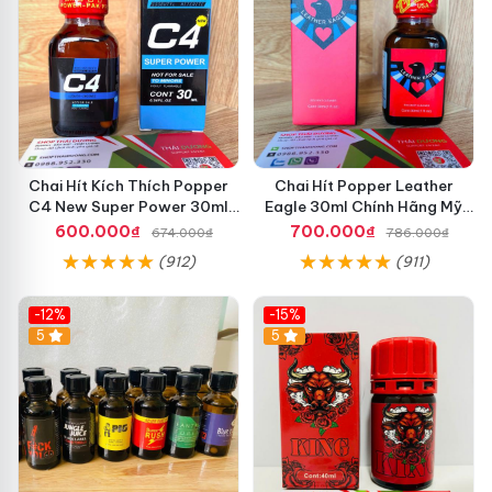
Chai Hít Kích Thích Popper
Chai Hít Popper Leather
C4 New Super Power 30ml
Eagle 30ml Chính Hãng Mỹ
Chính Hãng Mỹ USA
USA PWD
600.000₫
700.000₫
674.000₫
786.000₫
(912)
(911)
-12%
-15%
5
5