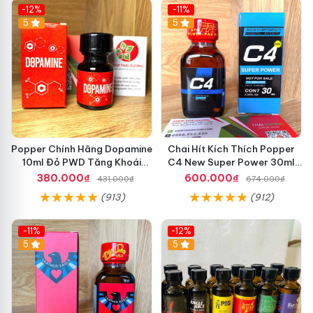
-12%
-11%
5
5
Popper Chính Hãng Dopamine
Chai Hít Kích Thích Popper
10ml Đỏ PWD Tăng Khoái
C4 New Super Power 30ml
Cảm
Chính Hãng Mỹ USA
380.000₫
600.000₫
431.000₫
674.000₫
(913)
(912)
-11%
-12%
5
5