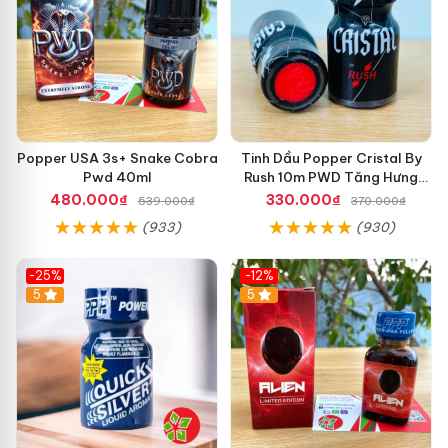
Popper USA 3s+ Snake Cobra
Tinh Dầu Popper Cristal By
Pwd 40ml
Rush 10m PWD Tăng Hưng
Phấn Cho Top Bot
480.000₫
330.000₫
539.000₫
370.000₫
(933)
(930)
-25%
-12%
5
5