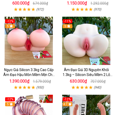
Ấm Cao Cấp
600.000₫
1.150.000₫
674.000₫
1.292.000₫
(972)
(970)
-12%
-11%
5
5
Ngực Giả Silicon 3.3kg Cao Cấp
Âm Đạo Giả 3D Nguyên Khối
Âm Đạo Hậu Môn Mềm Mịn Cho
1.3kg – Silicon Siêu Mềm 2 Lỗ
Nam
Nằm Ngửa Như Thật
1.390.000₫
630.000₫
1.579.000₫
707.000₫
(950)
(940)
-12%
-12%
5
4.7