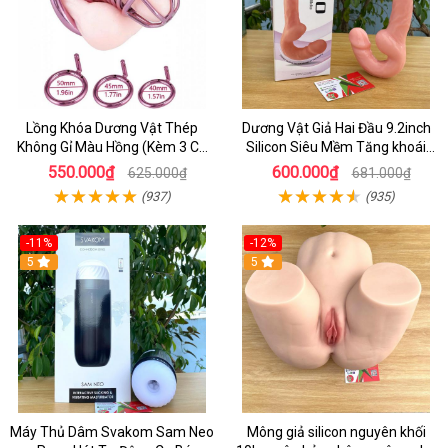
Lồng Khóa Dương Vật Thép
Dương Vật Giả Hai Đầu 9.2inch
Không Gỉ Màu Hồng (Kèm 3 Cỡ
Silicon Siêu Mềm Tăng khoái
Vòng)
Cảm Đôi Đỉnh Cao
550.000₫
600.000₫
625.000₫
681.000₫
(937)
(935)
-11%
-12%
5
5
Máy Thủ Dâm Svakom Sam Neo
Mông giả silicon nguyên khối