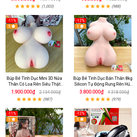
(1,003)
(988)
-11%
-12%
5
5
Búp Bê Tình Dục Mini 3D Nửa
Búp Bê Tình Dục Bán Thân 8kg
Thân Có Loa Rên Siêu Thật
Silicon Tự Động Rung Rên Hút
Chính Hãng
Nhiệt
1.900.000₫
3.800.000₫
2.134.000₫
4.318.000₫
(987)
(979)
-11%
-12%
5
5