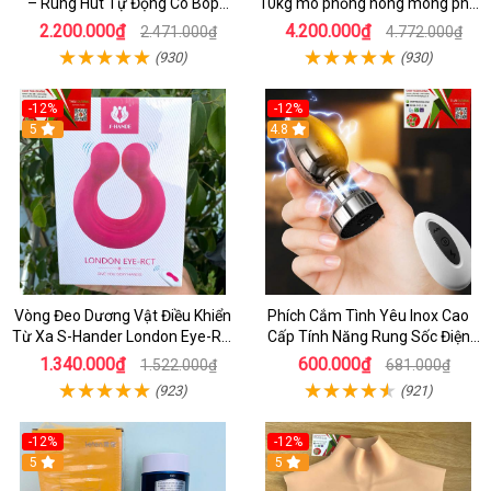
– Rung Hút Tự Động Co Bóp
10kg mô phỏng hông mông phụ
Mạnh Mẽ Điều Khiển Từ Xa Qua
nữ siêu thật có âm đạo và hậu
2.200.000₫
4.200.000₫
2.471.000₫
4.772.000₫
App Hiện Đại
môn - shopthaiduong.com
(930)
(930)
-12%
-12%
5
4.8
Vòng Đeo Dương Vật Điều Khiển
Phích Cắm Tình Yêu Inox Cao
Từ Xa S-Hander London Eye-Rct
Cấp Tính Năng Rung Sốc Điện
rung mạnh Kích Thích
Có Remote
1.340.000₫
600.000₫
1.522.000₫
681.000₫
(923)
(921)
-12%
-12%
5
5