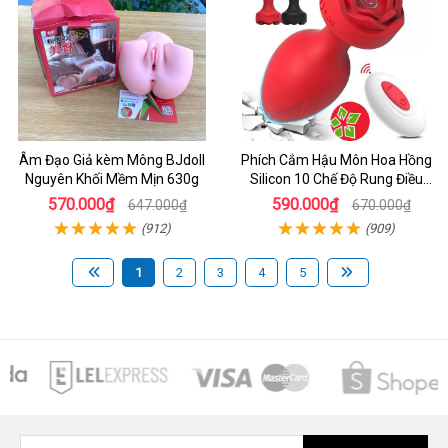
Âm Đạo Giả kèm Mông BJdoll
Phích Cắm Hậu Môn Hoa Hồng
Nguyên Khối Mềm Mịn 630g
Silicon 10 Chế Độ Rung Điều
Khiển Từ Xa
570.000₫
590.000₫
647.000₫
670.000₫
(912)
(909)
1
2
3
4
5