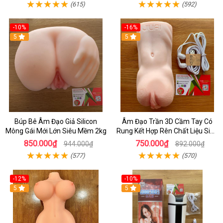
(615)
(592)
-10%
-16%
5
5
Búp Bê Âm Đạo Giả Silicon
Âm Đạo Trần 3D Cầm Tay Có
Mông Gái Mới Lớn Siêu Mềm 2kg
Rung Kết Hợp Rên Chất Liệu Siêu
Mềm Dùng Cho Nam Giới Tự
850.000₫
750.000₫
944.000₫
892.000₫
Sướng
(577)
(570)
-12%
-10%
5
5