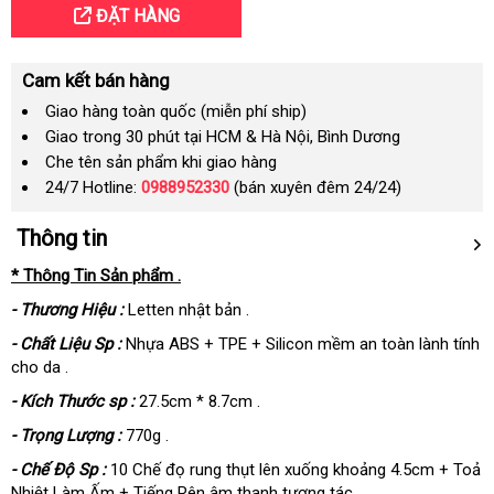
ĐẶT HÀNG
Cam kết bán hàng
Giao hàng toàn quốc (miễn phí ship)
Giao trong 30 phút tại HCM & Hà Nội, Bình Dương
Che tên sản phẩm khi giao hàng
24/7 Hotline:
0988952330
(bán xuyên đêm 24/24)
Thông tin
* Thông Tin Sản phẩm .
- Thương Hiệu :
Letten nhật bản .
- Chất Liệu Sp :
Nhựa ABS + TPE + Silicon mềm an toàn lành tính
cho da .
- Kích Thước sp :
27.5cm * 8.7cm .
- Trọng Lượng :
770g .
- Chế Độ Sp :
10 Chế đọ rung thụt lên xuống khoảng 4.5cm + Toả
Nhiệt Làm Ấm + Tiếng Rên âm thanh tương tác .