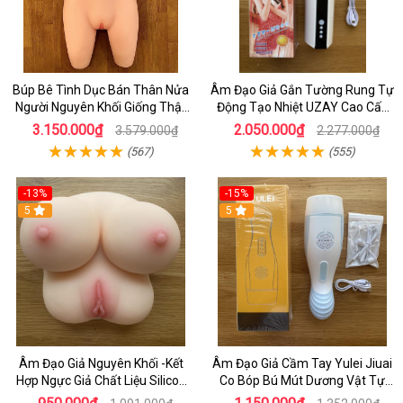
Búp Bê Tình Dục Bán Thân Nửa
Âm Đạo Giả Gắn Tường Rung Tự
Người Nguyên Khối Giống Thật
Động Tạo Nhiệt UZAY Cao Cấp
Con 8,5kg - Nơi Bán Búp Bê Hcm
Cho Nam tự Sướng
3.150.000₫
2.050.000₫
3.579.000₫
2.277.000₫
(567)
(555)
-13%
-15%
5
5
Âm Đạo Giả Nguyên Khối -Kết
Âm Đạo Giả Cầm Tay Yulei Jiuai
Hợp Ngực Giả Chất Liệu Silicon
Co Bóp Bú Mút Dương Vật Tự
Siêu Mềm 2kg
Động -kết Hợp Rung Rên Toả