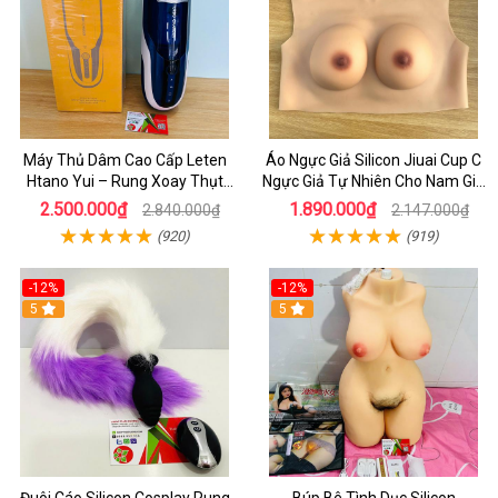
Máy Thủ Dâm Cao Cấp Leten
Áo Ngực Giả Silicon Jiuai Cup C
Htano Yui – Rung Xoay Thụt
Ngực Giả Tự Nhiên Cho Nam Giả
Mạnh, Có Tiếng Rên JAV
Gái, Drag Queen
2.500.000₫
1.890.000₫
2.840.000₫
2.147.000₫
(920)
(919)
-12%
-12%
5
5