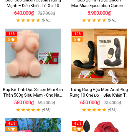
Đuôi Cáo Silicon Cosplay Rung
Búp Bê Tình Dục Silicon
Mạnh – Điều Khiển Từ Xa, 10
ManMiao Ejaculation Queen –
Chế Độ Cực Kích Thích
Rung Cảm Biến, Sưởi Ấm & Phun
640.000₫
8.900.000₫
727.000₫
Nước Thông Minh
(916)
(916)
-16%
-12%
5
5
Búp Bê Tình Dục Silicon Mini Bán
Trứng Rung Hậu Môn Anal Plug
Thân 500g Siêu Mềm - Cho Nam
Rung 10 Chế Độ – Điều Khiển Từ
Thủ Dâm Tự Sướng
Xa, We Love
580.000₫
650.000₫
690.000₫
738.000₫
(915)
(913)
-12%
-12%
5
5