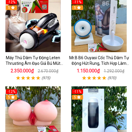
-12%
-11%
5
5
Máy Thủ Dâm Tự Động Leten
Mr.B B6 Ouyasi Cốc Thủ Dâm Tự
Thrusting Âm Đạo Giả Bú Mút
Động Hút Rung, Tích Hợp Làm
Cao Cấp Cho Nam
Ấm Cao Cấp
2.350.000₫
1.150.000₫
2.670.000₫
1.292.000₫
(975)
(970)
-12%
-11%
5
5