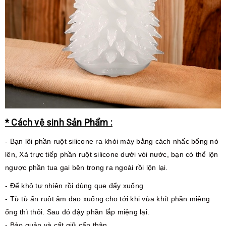
* Cách vệ sinh Sản Phẩm :
- Bạn lôi phần ruột silicone ra khỏi máy bằng cách nhấc bổng nó
lên,
Xả trực tiếp phần ruột silicone dưới vòi nước, bạn có thể lộn
ngược phần tua gai bên trong ra ngoài rồi lộn lại.
- Để khô tự nhiên rồi dùng que đẩy xuống
- Từ từ ấn ruột âm đạo xuống cho tới khi vừa khít phần miệng
ống thì thôi. Sau đó đậy phần lắp miệng lại.
- Bảo quản và cất giữ cẩn thận