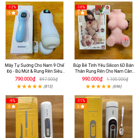
-12%
-10%
5
5
Máy Tự Sướng Cho Nam 9 Chế
Búp Bê Tình Yêu Silicon 6D Bán
Độ - Bú Mút & Rung Rên Siêu
Thân Rung Rên Cho Nam Cân
Đỉnh
Nặng 2kg
790.000₫
990.000₫
897.000₫
1.100.000₫
(815)
(696)
-9%
-11%
5
5