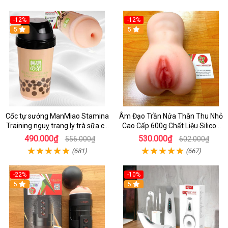
-12%
-12%
5
5
Cốc tự sướng ManMiao Stamina
Âm Đạo Trần Nửa Thân Thu Nhỏ
Training nguỵ trang ly trà sữa có
Cao Cấp 600g Chất Liệu Silicon
hạt trân châu
Siêu Mềm - Nơi Bán Âm Đạo Giẩ
490.000₫
530.000₫
556.000₫
602.000₫
Thủ Đức .
(681)
(667)
-22%
-10%
5
5