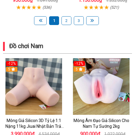
950.000₫
1.150.000₫
1.091.000₫
1.352.000₫
Nhiệt
(536)
(521)
1
2
3
Đồ chơi Nam
-12%
-12%
5
5
Mông Giả Silicon 3D Tỷ Lệ 1:1
Mông Âm Đạo Giả Silicon Cho
Nặng 11kg Jiuai Nhật Bản Trải
Nam Tự Sướng 2kg
Nghiệm Siêu Thực
3.990.000₫
900.000₫
4.534.000₫
1.022.000₫