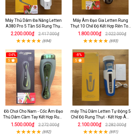
Máy Thủ Dâm Đa Năng Letten
Máy Âm Đạo Gia Letten Rung
A380 Pro 5 Tần Số Rung Thụt
Thụt 10 Chế Độ Kết Hợp Rên Toả
Kết Hợp Tiếng Rên Và Toả Nhiệt
Nhiệt Và Sưởi Ấm 40 Độ - Âm
2.200.000₫
1.800.000₫
2.417.000₫
2.022.000₫
Sưởi Ấm
Đạo Giả HCM
(694)
(693)
-34%
-8%
5
5
Đồ Chơi Cho Nam - Cốc Âm Đạo
máy Thủ Dâm Letten Tự Động 5
Thủ Dâm Cầm Tay Kết Hợp Rung
Chế Độ Rung Thụt - Kết Hợp Âm
Bú Mút Dương Vật Cho Nam Tự
Đạo Giả Rung Xoay Cao Cấp
1.500.000₫
2.100.000₫
2.272.000₫
2.282.000₫
Sướng Hiệu Quả
(692)
(691)