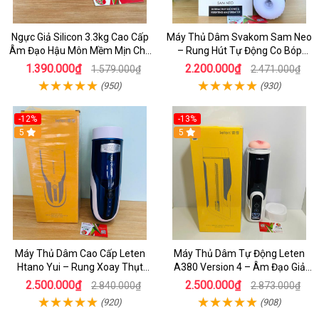
Ngực Giả Silicon 3.3kg Cao Cấp
Máy Thủ Dâm Svakom Sam Neo
Âm Đạo Hậu Môn Mềm Mịn Cho
– Rung Hút Tự Động Co Bóp
Nam
Mạnh Mẽ Điều Khiển Từ Xa Qua
1.390.000₫
2.200.000₫
1.579.000₫
2.471.000₫
App Hiện Đại
(950)
(930)
-12%
-13%
5
5
Máy Thủ Dâm Cao Cấp Leten
Máy Thủ Dâm Tự Động Leten
Htano Yui – Rung Xoay Thụt
A380 Version 4 – Âm Đạo Giả
Mạnh, Có Tiếng Rên JAV
Đa Năng, Sục Mạnh Cực Sướng
2.500.000₫
2.500.000₫
2.840.000₫
2.873.000₫
(920)
(908)