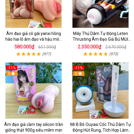
Âm đạo giả cô gái yanxi hồng
Máy Thủ Dâm Tự Động Leten
hào hai lỗ âm đạo và hậu môn
Thrusting Âm Đạo Giả Bú Mút
cho nam tự sướng 610g
Cao Cấp Cho Nam
580.000₫
2.350.000₫
651.000₫
2.670.000₫
(977)
(975)
-11%
-11%
5
5
Âm đạo giả cầm tay silicon trần
Mr.B B6 Ouyasi Cốc Thủ Dâm Tự
giống thật 900g siêu mềm mịn
Động Hút Rung, Tích Hợp Làm