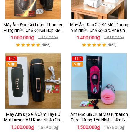
Máy Âm Đạo Giả Leten Thunder
Máy Âm Đạo Giả Bú Mút Dương
Rung Nhiều Chế Độ Kết Hợp Điều
Vật Nhiều Chế Độ Cực Phê Cho
Khiển Từ Xa Qua aap Dùng Cho
Nam
1.050.000₫
1.400.000₫
1.346.000₫
1.555.000₫
Nam Tự Sướng
(665)
(652)
-15%
-11%
5
5
Máy Âm Đạo Giả Cầm Tay Bú
Âm Đạo Giả Jiuai Masturbation
Mút Dương Vật Rung Nhiều Chế
Cup – Rung Tỏa Nhiệt, Liếm Bú
Độ Sưởi Cho Nam Tự Sướng
Tự Động 7 Chế Độ Mạnh Mẽ
1.300.000₫
1.500.000₫
1.529.000₫
1.685.000₫