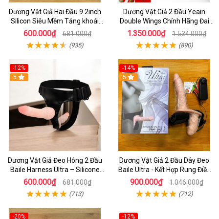
Dương Vật Giả Hai Đầu 9.2inch
Dương Vật Giả 2 Đầu Yeain
Silicon Siêu Mềm Tăng khoái
Double Wings Chính Hãng Đai
Cảm Đôi Đỉnh Cao
Đeo Hông Remote Từ Xa Thông
600.000₫
1.350.000₫
681.000₫
1.534.000₫
Minh
(935)
(890)
-12%
-14%
5
5
Dương Vật Giả Đeo Hông 2 Đầu
Dương Vật Giả 2 Đầu Dây Đeo
Baile Harness Ultra – Silicone
Baile Ultra - Kết Hợp Rung Điều
Mềm, Cao Cấp
Khiển - Đồ Chơi Dành Cho les
600.000₫
900.000₫
681.000₫
1.046.000₫
(713)
(712)
-20%
-12%