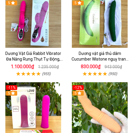
5
5
Dương Vật Giả Rabbit Vibrator
Dương vật giả thủ dâm
Đa Năng Rung Thụt Tự Động,
Cucumber Wistone nguỵ trang
Phát Nhiệt Ấm Nóng Kích Thích
hình quả dưa Leo
1.100.000₫
830.000₫
1.235.000₫
943.000₫
(955)
(950)
-11%
-12%
5
5