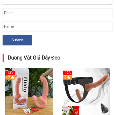
Dương Vật Giả Dây Đeo
-12%
-12%
4.7
5