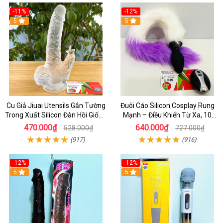
-11%
-12%
5
5
Cu Giả Jiuai Utensils Gắn Tường
Đuôi Cáo Silicon Cosplay Rung
Trong Xuất Silicon Đàn Hồi Giống
Mạnh – Điều Khiển Từ Xa, 10
Thật
Chế Độ Cực Kích Thích
470.000₫
640.000₫
528.000₫
727.000₫
(917)
(916)
-12%
-12%
5
5