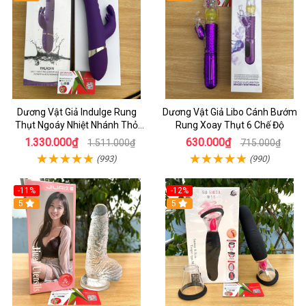
Dương Vật Giả Indulge Rung
Dương Vật Giả Libo Cánh Bướm
Thụt Ngoáy Nhiệt Nhánh Thỏ
Rung Xoay Thụt 6 Chế Độ
Kích Điểm G
1.330.000₫
630.000₫
1.511.000₫
715.000₫
(993)
(990)
-11%
-12%
5
5