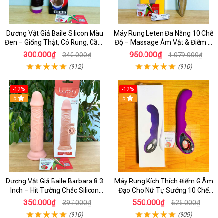
Dương Vật Giả Baile Silicon Màu
Máy Rung Leten Đa Năng 10 Chế
Đen – Giống Thật, Có Rung, Cầm
Độ – Massage Âm Vật & Điểm G
Tay Giá Rẻ
Cực Phê Cho Nữ
300.000₫
950.000₫
340.000₫
1.079.000₫
(912)
(910)
-12%
-12%
5
5
Dương Vật Giả Baile Barbara 8.3
Máy Rung Kích Thích Điểm G Âm
Inch – Hít Tường Chắc Silicon
Đạo Cho Nữ Tự Sướng 10 Chế
Giống Thật Cực Phê Cho Nữ Giới
Độ Rung
350.000₫
550.000₫
397.000₫
625.000₫
(910)
(909)