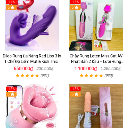
-11%
-12%
5
5
Dildo Rung Đa Năng Red Lips 3 In
Chày Rung Leten Miss Cat AV
1 Chế Độ Liếm Mút & Kích Thích
Nhật Bản 2 Đầu – Lưỡi Rung
Điểm G
Siêu Mạnh Kết Hợp Sưởi Ấm Cho
650.000₫
1.100.000₫
730.000₫
1.250.000₫
Nữ Sung Sướng
(931)
(930)
-12%
-12%
5
5