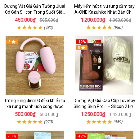
Dương Vật Giả Gắn Tường Jiuai
Máy liếm hút ti vú rung cầm tay
Có Gân Silicon Trong Suốt Siêu
A-ONE Kazuhiko Nhật Bản Cho
Mềm
Nữ massage
450.000₫
1.200.000₫
505.000₫
1.363.000₫
(982)
(980)
5
-12%
5
Trứng rung điểm G điều khiển từ
Dương Vật Giả Cao Cấp Lovetoy
xa rung mạnh uốn cong được
Sliding Skin Pro II – Silicon 2 Lớp
Mềm Mịn, Rung Đa Tần Từ Xa
500.000₫
1.250.000₫
500.000₫
1.420.000₫
(970)
(959)
-11%
-12%