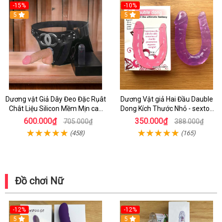
-15%
-10%
5
5
Dương vật Giả Dây Đeo Đặc Rụât
Dương Vật giả Hai Đầu Dauble
Chât Liệu Silicon Mềm Mịn cao
Dong Kích Thước Nhỏ - sextoy
Cấp
Dương Vật Hai Đầu
600.000₫
350.000₫
705.000₫
388.000₫
(458)
(165)
Đồ chơi Nữ
-12%
-12%
5
5