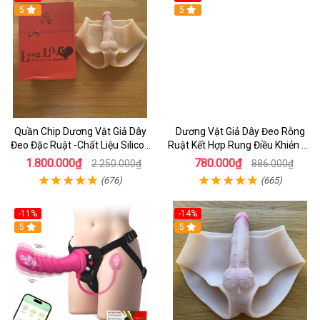
5
5
Quần Chip Dương Vật Giả Dây
Dương Vật Giả Dây Đeo Rỗng
Đeo Đặc Ruật -Chất Liệu Silicon
Ruật Kết Hợp Rung Điều Khiẻn 10
cao Cấp Giống Da Thật
Chế Độ Rung Dùng Cho Nữ
1.800.000₫
780.000₫
2.250.000₫
886.000₫
(676)
(665)
-11%
-14%
5
5