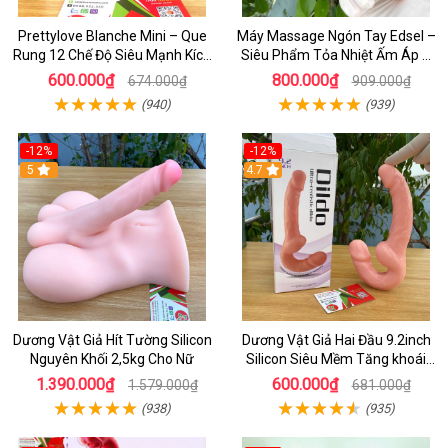
Prettylove Blanche Mini – Que
Máy Massage Ngón Tay Edsel –
Rung 12 Chế Độ Siêu Mạnh Kích
Siêu Phẩm Tỏa Nhiệt Ấm Áp &
Thích Điểm G Đê Mê
Rung Móc Thăng Hoa
600.000₫
800.000₫
674.000₫
909.000₫
(940)
(939)
-12%
-12%
5
4.7
Dương Vật Giả Hít Tường Silicon
Dương Vật Giả Hai Đầu 9.2inch
Nguyên Khối 2,5kg Cho Nữ
Silicon Siêu Mềm Tăng khoái
Cảm Đôi Đỉnh Cao
1.390.000₫
600.000₫
1.579.000₫
681.000₫
(938)
(935)