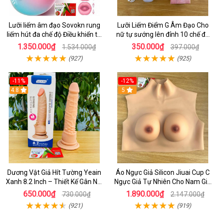
Lưỡi liếm âm đạo Sovokn rung
Lưỡi Liếm Điểm G Âm Đạo Cho
liếm hút đa chế độ Điều khiển từ
nữ tự sướng lên đỉnh 10 chế độ
xa qua app
rung giá tốt
1.350.000₫
350.000₫
1.534.000₫
397.000₫
(927)
(925)
-11%
-12%
4.8
5
Dương Vật Giả Hít Tường Yeain
Áo Ngực Giả Silicon Jiuai Cup C
Xanh 8.2 Inch – Thiết Kế Gân Nổi
Ngực Giả Tự Nhiên Cho Nam Giả
Chân Thật
Gái, Drag Queen
650.000₫
1.890.000₫
730.000₫
2.147.000₫
(921)
(919)