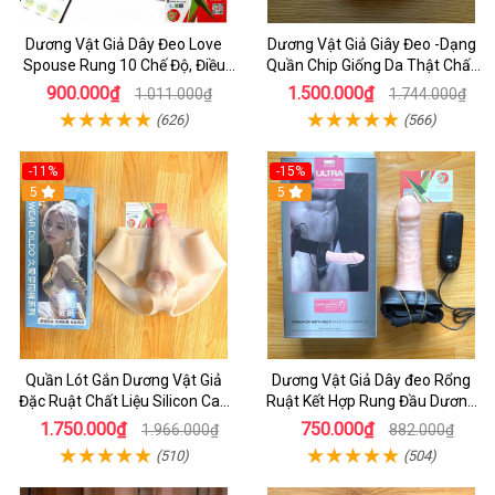
Dương Vật Giả Dây Đeo Love
Dương Vật Giả Giây Đeo -Dạng
Spouse Rung 10 Chế Độ, Điều
Quần Chip Giống Da Thật Chất
Khiển App Cho Les
Liệu Silicon Siêu Mềm
900.000₫
1.500.000₫
1.011.000₫
1.744.000₫
(626)
(566)
-11%
-15%
5
5
Quần Lót Gắn Dương Vật Giả
Dương Vật Giả Dây đeo Rổng
Đặc Ruật Chất Liệu Silicon Cao
Ruật Kết Hợp Rung Đầu Dương
Cấp Siêu mềm - Dương vật Giả
Vật Cao Vấp - Dương vật Dây
1.750.000₫
750.000₫
1.966.000₫
882.000₫
dây Đeo
Đeo HCm
(510)
(504)