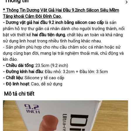
Thông tin
* Thông Tin Dương Vật Giả Hai Đầu 9.2inch Silicon Siêu Mềm
Tăng khoái Cảm Đôi Đỉnh Cao.
- Dương vật giả hai đầu 9.2 inch bằng silicon cao cấp
là sản
phẩm hỗ trợ thư giãn cá nhân dành cho người trưởng thành, nổi
bật với thiết kế
hai đầu tiện dụng
, chất liệu an toàn và khả năng
sử dụng linh hoạt trong nhiều tình huống khác nhau.
- Sản phẩm phù hợp cho nhu cầu chăm sóc cá nhân hoặc sử
dụng cùng bạn đời, mang lại trải nghiệm thoải mái, chủ động và
kín đáo.
- Chiều dài tổng:
23.5cm (9.2 inch)
- Đường kính hai đầu:
Đầu nhỏ: 3.2cm + Đầu lớn: 3.5cm
- Chất liệu:
Silicone y tế cao cấp
- Độ linh hoạt:
Cao, dễ sử dụng
Mô tả chi tiết