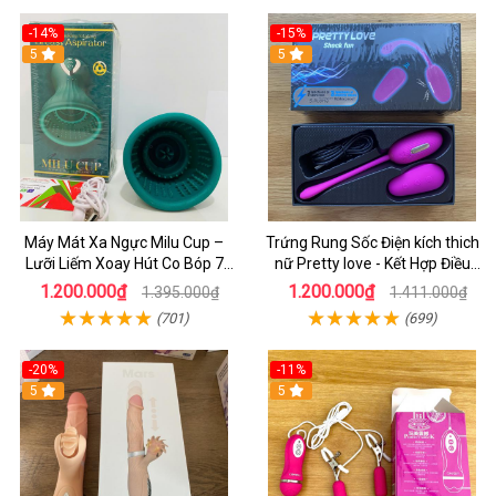
-14%
-15%
5
5
Máy Mát Xa Ngực Milu Cup –
Trứng Rung Sốc Điện kích thich
Lưỡi Liếm Xoay Hút Co Bóp 7
nữ Pretty love - Kết Hợp Điều
Chế Độ, Tăng Kích Thích Cực
Khiển Từ xa cho Nữ Tụe Sướng
1.200.000₫
1.200.000₫
1.395.000₫
1.411.000₫
Mạnh
(701)
(699)
-20%
-11%
5
5