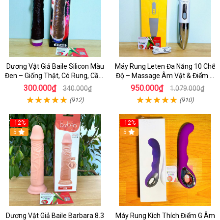
Dương Vật Giả Baile Silicon Màu
Máy Rung Leten Đa Năng 10 Chế
Đen – Giống Thật, Có Rung, Cầm
Độ – Massage Âm Vật & Điểm G
Tay Giá Rẻ
Cực Phê Cho Nữ
300.000₫
950.000₫
340.000₫
1.079.000₫
(912)
(910)
-12%
-12%
5
5
Dương Vật Giả Baile Barbara 8.3
Máy Rung Kích Thích Điểm G Âm