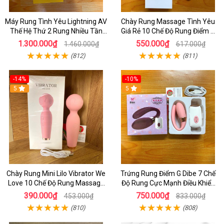
Máy Rung Tình Yêu Lightning AV
Chày Rung Massage Tình Yêu
Thế Hệ Thứ 2 Rung Nhiều Tần
Giá Rẻ 10 Chế Độ Rung Điểm G
Số - Kết Hợp Toả Nhiệt
Cực Mạnh
1.300.000₫
550.000₫
1.460.000₫
617.000₫
(812)
(811)
-14%
-10%
5
5
Chày Rung Mini Lilo Vibrator We
Trứng Rung Điểm G Dibe 7 Chế
Love 10 Chế Độ Rung Massage
Độ Rung Cực Mạnh Điều Khiển
Cực Mạnh
Từ Xa
390.000₫
750.000₫
453.000₫
833.000₫
(810)
(808)