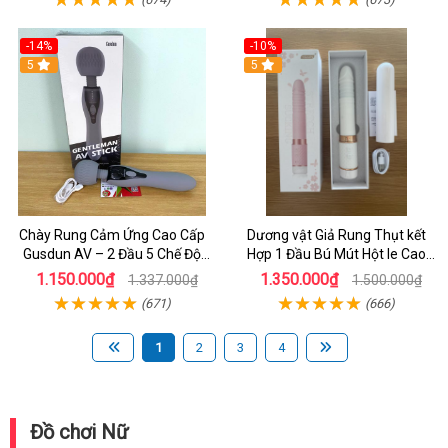
-14%
-10%
5
5
Chày Rung Cảm Ứng Cao Cấp
Dương vật Giả Rung Thụt kết
Gusdun AV – 2 Đầu 5 Chế Độ
Hợp 1 Đầu Bú Mút Hột le Cao
Rung Massage Kích Thích Điểm
Cấp Kích Thích Nữ
1.150.000₫
1.350.000₫
1.337.000₫
1.500.000₫
G Cho Nữ
(671)
(666)
1
2
3
4
Đồ chơi Nữ