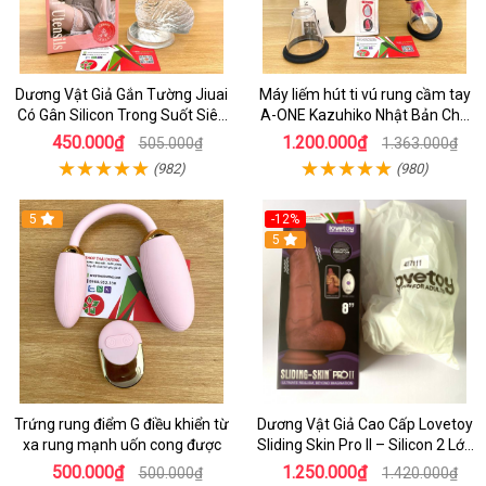
Dương Vật Giả Gắn Tường Jiuai
Máy liếm hút ti vú rung cầm tay
Có Gân Silicon Trong Suốt Siêu
A-ONE Kazuhiko Nhật Bản Cho
Mềm
Nữ massage
450.000₫
1.200.000₫
505.000₫
1.363.000₫
(982)
(980)
5
-12%
5
Trứng rung điểm G điều khiển từ
Dương Vật Giả Cao Cấp Lovetoy
xa rung mạnh uốn cong được
Sliding Skin Pro II – Silicon 2 Lớp
Mềm Mịn, Rung Đa Tần Từ Xa
500.000₫
1.250.000₫
500.000₫
1.420.000₫