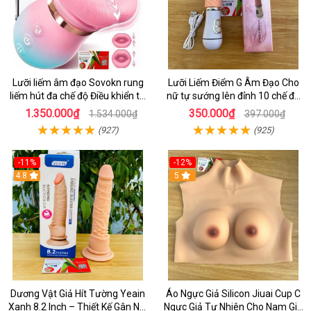
Lưỡi liếm âm đạo Sovokn rung
Lưỡi Liếm Điểm G Âm Đạo Cho
liếm hút đa chế độ Điều khiển từ
nữ tự sướng lên đỉnh 10 chế độ
xa qua app
rung giá tốt
1.350.000₫
350.000₫
1.534.000₫
397.000₫
(927)
(925)
-11%
-12%
4.8
5
Dương Vật Giả Hít Tường Yeain
Áo Ngực Giả Silicon Jiuai Cup C
Xanh 8.2 Inch – Thiết Kế Gân Nổi
Ngực Giả Tự Nhiên Cho Nam Giả