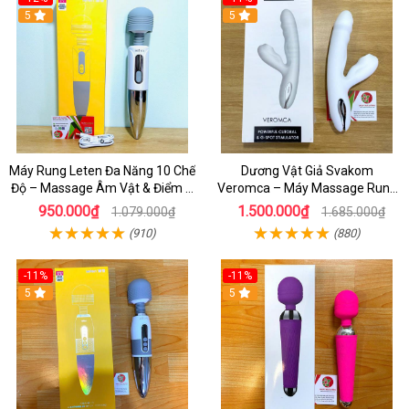
5
5
Máy Rung Leten Đa Năng 10 Chế
Dương Vật Giả Svakom
Độ – Massage Âm Vật & Điểm G
Veromca – Máy Massage Rung
Cực Phê Cho Nữ
Thụt, Bú Mút Âm Vật & Điểm G
950.000₫
1.500.000₫
1.079.000₫
1.685.000₫
Cao Cấp
(910)
(880)
-11%
-11%
5
5