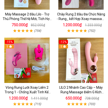
Máy Massage 2 Đầu Lilo - Trợ
Chày Rung 2 Đầu Đa Chức Năng
Thủ Phòng Thế Hệ Mới, Tích Hợp
- Rung_ kết Hợp Xoay masssage
Tính Năng Sưởi Ấm & 10 Chế Độ
Điểm G cao Cấp
750.000₫
1.200.000₫
852.000₫
1.333.000₫
Rung
(754)
(752)
-15%
-12%
5
5
Vòng Rung Lưỡi Xoay Liếm 2
LILO 2 Nhánh Cao Cấp – Máy
Trong 1 - Chống Xuất Tinh Kết
Rung Massage Điểm G Kích
Hợp Kích Thích Điêm G
Thích Cực Sướng Cho Nàng
1.200.000₫
650.000₫
1.411.000₫
738.000₫
(715)
(703)