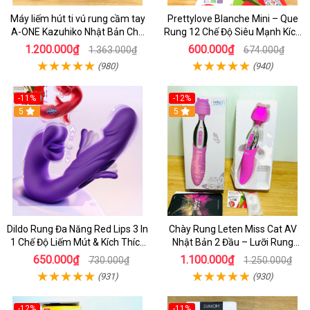
Máy liếm hút ti vú rung cầm tay
Prettylove Blanche Mini – Que
A-ONE Kazuhiko Nhật Bản Cho
Rung 12 Chế Độ Siêu Mạnh Kích
Nữ massage
Thích Điểm G Đê Mê
1.200.000₫
600.000₫
1.363.000₫
674.000₫
(980)
(940)
-11%
-12%
5
5
Dildo Rung Đa Năng Red Lips 3 In
Chày Rung Leten Miss Cat AV
1 Chế Độ Liếm Mút & Kích Thích
Nhật Bản 2 Đầu – Lưỡi Rung
Điểm G
Siêu Mạnh Kết Hợp Sưởi Ấm Cho
650.000₫
1.100.000₫
730.000₫
1.250.000₫
Nữ Sung Sướng
(931)
(930)
-12%
-11%