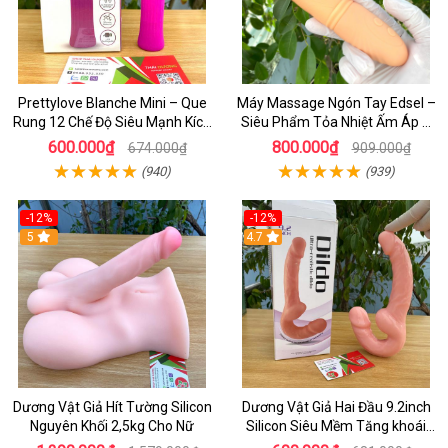
Prettylove Blanche Mini – Que
Máy Massage Ngón Tay Edsel –
Rung 12 Chế Độ Siêu Mạnh Kích
Siêu Phẩm Tỏa Nhiệt Ấm Áp &
Thích Điểm G Đê Mê
Rung Móc Thăng Hoa
600.000₫
800.000₫
674.000₫
909.000₫
(940)
(939)
-12%
-12%
5
4.7
Dương Vật Giả Hít Tường Silicon
Dương Vật Giả Hai Đầu 9.2inch
Nguyên Khối 2,5kg Cho Nữ
Silicon Siêu Mềm Tăng khoái
Cảm Đôi Đỉnh Cao