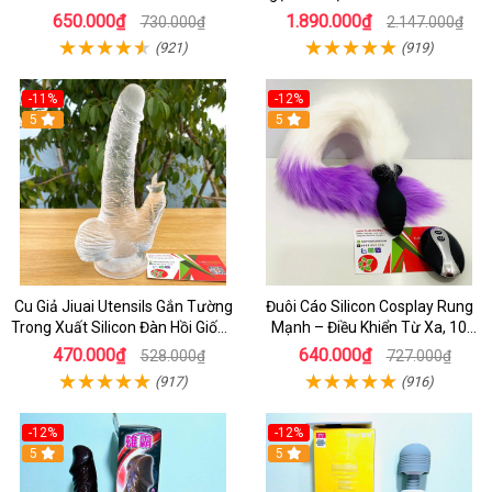
Chân Thật
Gái, Drag Queen
650.000₫
1.890.000₫
730.000₫
2.147.000₫
(921)
(919)
-11%
-12%
5
5
Cu Giả Jiuai Utensils Gắn Tường
Đuôi Cáo Silicon Cosplay Rung
Trong Xuất Silicon Đàn Hồi Giống
Mạnh – Điều Khiển Từ Xa, 10
Thật
Chế Độ Cực Kích Thích
470.000₫
640.000₫
528.000₫
727.000₫
(917)
(916)
-12%
-12%
5
5