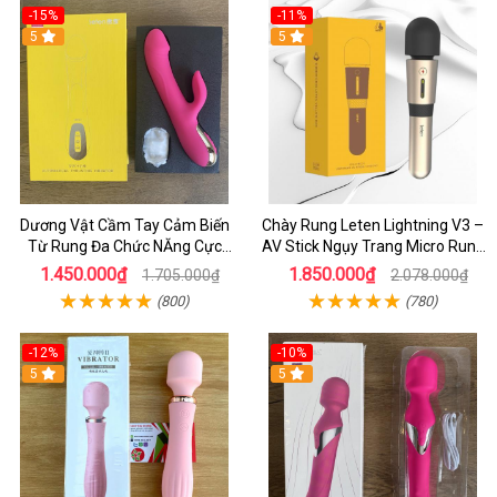
-15%
-11%
5
5
Dương Vật Cầm Tay Cảm Biến
Chày Rung Leten Lightning V3 –
Từ Rung Đa Chức NĂng Cực
AV Stick Ngụy Trang Micro Rung
Mạnh - Kết hợp Toả Nhiệt Rung
Mạnh Có Sưởi Ấm
1.450.000₫
1.850.000₫
1.705.000₫
2.078.000₫
Nhánh
(800)
(780)
-12%
-10%
5
5