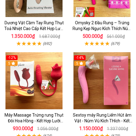
Dương Vật Cầm Tay Rung Thụt
Omysky 2 Đầu Rung – Trứng
Toả Nhiệt Cao Cấp Kết Hợp Lưỡi
Rung Kẹp Ngực Kích Thích Núm
Liếm Siêu Mềm - Vibrator Evo
Vú 10 Chế Độ Sướng Tê Người
1.350.000₫
500.000₫
1.687.000₫
561.000₫
mars - sextoy cho nữ
(692)
(679)
-12%
-14%
5
5
Máy Massage Trứng rung Thụt
Sextoy máy Rung Liếm Hút âm
Đôi Hoa Hồng - Kết Hợp Lưỡi
Vật - Núm Vú Kích THích - Kết
Liếm Kích Thích Âm Vật Cho Nữ
Hợp Đầu Rung Kích Thích âm
930.000₫
1.150.000₫
1.056.000₫
1.337.000₫
Tự Sướng
Đạo Cho Nữ Tự Sướng
(674)
(673)