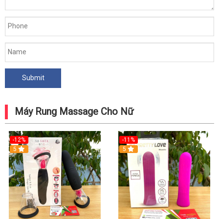
Máy Rung Massage Cho Nữ
-12%
-11%
5
5