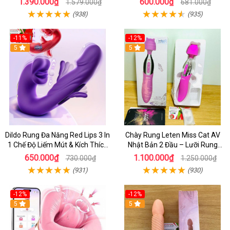
1.390.000₫
600.000₫
1.579.000₫
681.000₫
(938)
(935)
-11%
-12%
5
5
Dildo Rung Đa Năng Red Lips 3 In
Chày Rung Leten Miss Cat AV
1 Chế Độ Liếm Mút & Kích Thích
Nhật Bản 2 Đầu – Lưỡi Rung
Điểm G
Siêu Mạnh Kết Hợp Sưởi Ấm Cho
650.000₫
1.100.000₫
730.000₫
1.250.000₫
Nữ Sung Sướng
(931)
(930)
-12%
-12%
5
5