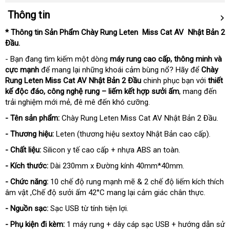
Thông tin
* Thông tin Sản Phẩm Chày Rung Leten Miss Cat AV Nhật Bản 2
Đầu.
- Bạn đang tìm kiếm một dòng
máy rung cao cấp, thông minh và
cực mạnh
để mang lại những khoái cảm bùng nổ? Hãy để
Chày
Rung Leten Miss Cat AV Nhật Bản 2 Đầu
chinh phục bạn với
thiết
kế độc đáo, công nghệ rung – liếm kết hợp sưởi ấm
, mang đến
trải nghiệm mới mẻ, đê mê đến khó cưỡng.
- Tên sản phẩm:
Chày Rung Leten Miss Cat AV Nhật Bản 2 Đầu.
- Thương hiệu:
Leten (thương hiệu sextoy Nhật Bản cao cấp).
- Chất liệu:
Silicon y tế cao cấp + nhựa ABS an toàn.
- Kích thước:
Dài 230mm x Đường kính 40mm*40mm.
- Chức năng:
10 chế độ rung mạnh mẽ & 2 chế độ liếm kích thích
âm vật ,Chế độ sưởi ấm 42°C mang lại cảm giác chân thực.
- Nguồn sạc:
Sạc USB từ tính tiện lợi.
- Phụ kiện đi kèm:
1 máy rung + dây cáp sạc USB + hướng dẫn sử