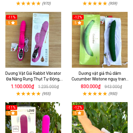
(970)
(959)
-11%
-12%
5
5
Dương Vật Giả Rabbit Vibrator
Dương vật giả thủ dâm
Đa Năng Rung Thụt Tự Động,
Cucumber Wistone nguỵ trang
Phát Nhiệt Ấm Nóng Kích Thích
hình quả dưa Leo
1.100.000₫
830.000₫
1.235.000₫
943.000₫
(955)
(950)
-11%
-12%
5
5