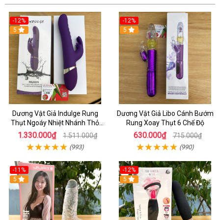
-12%
-12%
5
5
Dương Vật Giả Indulge Rung
Dương Vật Giả Libo Cánh Bướm
Thụt Ngoáy Nhiệt Nhánh Thỏ
Rung Xoay Thụt 6 Chế Độ
Kích Điểm G
1.330.000₫
630.000₫
1.511.000₫
715.000₫
(993)
(990)
-11%
-12%
5
5