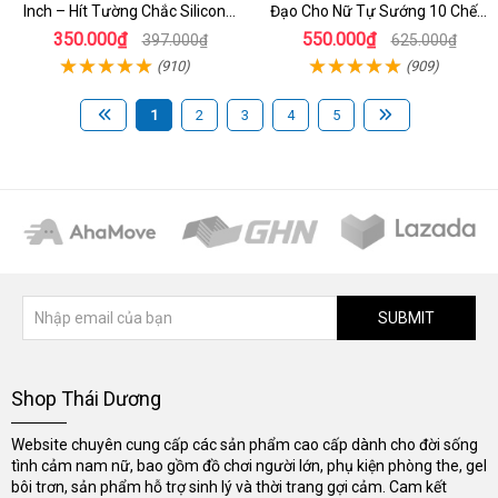
Inch – Hít Tường Chắc Silicon
Đạo Cho Nữ Tự Sướng 10 Chế
Giống Thật Cực Phê Cho Nữ Giới
Độ Rung
350.000₫
550.000₫
397.000₫
625.000₫
(910)
(909)
1
2
3
4
5
SUBMIT
Shop Thái Dương
Website chuyên cung cấp các sản phẩm cao cấp dành cho đời sống
tình cảm nam nữ, bao gồm đồ chơi người lớn, phụ kiện phòng the, gel
bôi trơn, sản phẩm hỗ trợ sinh lý và thời trang gợi cảm. Cam kết