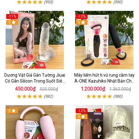
(993)
(990)
-11%
-12%
5
5
Dương Vật Giả Gắn Tường Jiuai
Máy liếm hút ti vú rung cầm tay
Có Gân Silicon Trong Suốt Siêu
A-ONE Kazuhiko Nhật Bản Cho
Mềm
Nữ massage
450.000₫
1.200.000₫
505.000₫
1.363.000₫
(982)
(980)
5
-12%
5