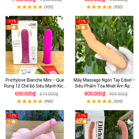
(955)
(950)
-11%
-12%
5
5
Prettylove Blanche Mini – Que
Máy Massage Ngón Tay Edsel –
Rung 12 Chế Độ Siêu Mạnh Kích
Siêu Phẩm Tỏa Nhiệt Ấm Áp &
Thích Điểm G Đê Mê
Rung Móc Thăng Hoa
600.000₫
800.000₫
674.000₫
909.000₫
(940)
(939)
-12%
-12%
5
4.7