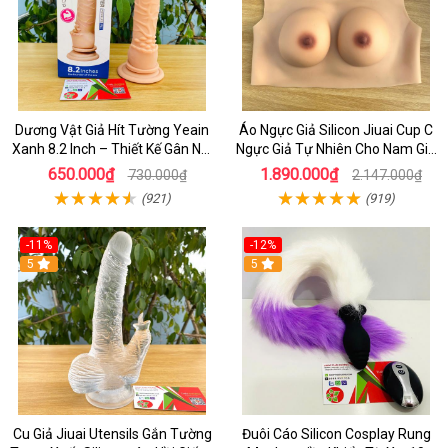
Dương Vật Giả Hít Tường Yeain
Áo Ngực Giả Silicon Jiuai Cup C
Xanh 8.2 Inch – Thiết Kế Gân Nổi
Ngực Giả Tự Nhiên Cho Nam Giả
Chân Thật
Gái, Drag Queen
650.000₫
1.890.000₫
730.000₫
2.147.000₫
(921)
(919)
-11%
-12%
5
5
Cu Giả Jiuai Utensils Gắn Tường
Đuôi Cáo Silicon Cosplay Rung