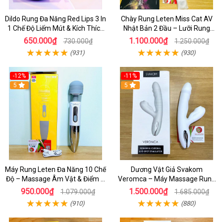
Dildo Rung Đa Năng Red Lips 3 In
Chày Rung Leten Miss Cat AV
1 Chế Độ Liếm Mút & Kích Thích
Nhật Bản 2 Đầu – Lưỡi Rung
Điểm G
Siêu Mạnh Kết Hợp Sưởi Ấm Cho
650.000₫
1.100.000₫
730.000₫
1.250.000₫
Nữ Sung Sướng
(931)
(930)
-12%
-11%
5
5
Máy Rung Leten Đa Năng 10 Chế
Dương Vật Giả Svakom
Độ – Massage Âm Vật & Điểm G
Veromca – Máy Massage Rung
Cực Phê Cho Nữ
Thụt, Bú Mút Âm Vật & Điểm G
950.000₫
1.500.000₫
1.079.000₫
1.685.000₫
Cao Cấp
(910)
(880)