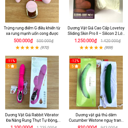
Trứng rung điểm G điều khiển từ
Dương Vật Giả Cao Cấp Lovetoy
xa rung mạnh uốn cong được
Sliding Skin Pro II – Silicon 2 Lớp
Mềm Mịn, Rung Đa Tần Từ Xa
500.000₫
1.250.000₫
500.000₫
1.420.000₫
(970)
(959)
-11%
-12%
5
5
Dương Vật Giả Rabbit Vibrator
Dương vật giả thủ dâm
Đa Năng Rung Thụt Tự Động,
Cucumber Wistone nguỵ trang
Phát Nhiệt Ấm Nóng Kích Thích
hình quả dưa Leo
1.100.000₫
830.000₫
1.235.000₫
943.000₫