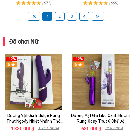
(671)
(666)
1
2
3
4
Đồ chơi Nữ
-12%
-12%
5
5
Dương Vật Giả Indulge Rung
Dương Vật Giả Libo Cánh Bướm
Thụt Ngoáy Nhiệt Nhánh Thỏ
Rung Xoay Thụt 6 Chế Độ
Kích Điểm G
1.330.000₫
630.000₫
1.511.000₫
715.000₫