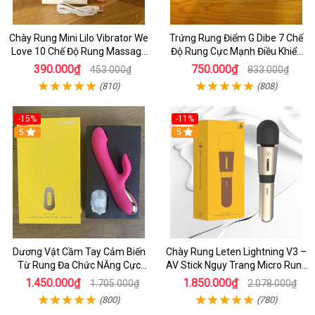
Chày Rung Mini Lilo Vibrator We
Trứng Rung Điểm G Dibe 7 Chế
Love 10 Chế Độ Rung Massage
Độ Rung Cực Mạnh Điều Khiển
Cực Mạnh
Từ Xa
390.000₫
750.000₫
453.000₫
833.000₫
(810)
(808)
-15%
-11%
5
5
Dương Vật Cầm Tay Cảm Biến
Chày Rung Leten Lightning V3 –
Từ Rung Đa Chức NĂng Cực
AV Stick Ngụy Trang Micro Rung
Mạnh - Kết hợp Toả Nhiệt Rung
Mạnh Có Sưởi Ấm
1.450.000₫
1.850.000₫
1.705.000₫
2.078.000₫
Nhánh
(800)
(780)