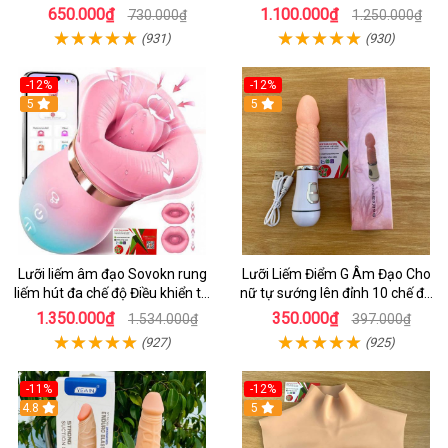
Điểm G
Siêu Mạnh Kết Hợp Sưởi Ấm Cho
650.000₫
1.100.000₫
730.000₫
1.250.000₫
Nữ Sung Sướng
(931)
(930)
-12%
-12%
5
5
Lưỡi liếm âm đạo Sovokn rung
Lưỡi Liếm Điểm G Âm Đạo Cho
liếm hút đa chế độ Điều khiển từ
nữ tự sướng lên đỉnh 10 chế độ
xa qua app
rung giá tốt
1.350.000₫
350.000₫
1.534.000₫
397.000₫
(927)
(925)
-11%
-12%
4.8
5