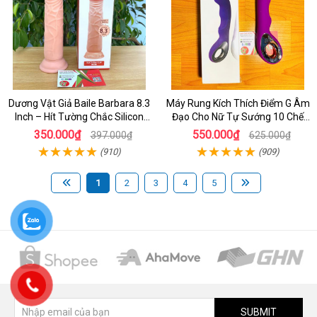
Dương Vật Giả Baile Barbara 8.3
Máy Rung Kích Thích Điểm G Âm
Inch – Hít Tường Chắc Silicon
Đạo Cho Nữ Tự Sướng 10 Chế
Giống Thật Cực Phê Cho Nữ Giới
Độ Rung
350.000₫
550.000₫
397.000₫
625.000₫
(910)
(909)
1
2
3
4
5
SUBMIT