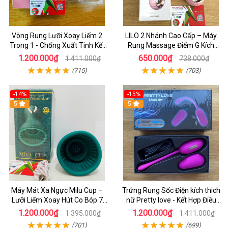
Vòng Rung Lưỡi Xoay Liếm 2
LILO 2 Nhánh Cao Cấp – Máy
Trong 1 - Chống Xuất Tinh Kết
Rung Massage Điểm G Kích
Hợp Kích Thích Điêm G
Thích Cực Sướng Cho Nàng
1.200.000₫
650.000₫
1.411.000₫
738.000₫
(715)
(703)
-14%
-15%
5
5
Máy Mát Xa Ngực Milu Cup –
Trứng Rung Sốc Điện kích thich
Lưỡi Liếm Xoay Hút Co Bóp 7
nữ Pretty love - Kết Hợp Điều
Chế Độ, Tăng Kích Thích Cực
Khiển Từ xa cho Nữ Tụe Sướng
1.200.000₫
1.200.000₫
1.395.000₫
1.411.000₫
Mạnh
(701)
(699)