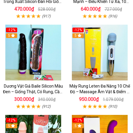
Trong Xuất Silicon Đàn Hồi Giống
Mạnh – Điều Khiển Từ Xa, 10
Thật
Chế Độ Cực Kích Thích
470.000₫
640.000₫
528.000₫
727.000₫
(917)
(916)
-12%
-12%
5
5
Dương Vật Giả Baile Silicon Màu
Máy Rung Leten Đa Năng 10 Chế
Đen – Giống Thật, Có Rung, Cầm
Độ – Massage Âm Vật & Điểm G
Tay Giá Rẻ
Cực Phê Cho Nữ
300.000₫
950.000₫
340.000₫
1.079.000₫
(912)
(910)
-12%
-12%
5
5