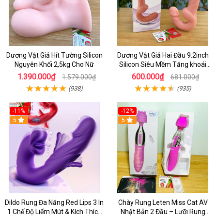
Dương Vật Giả Hít Tường Silicon
Dương Vật Giả Hai Đầu 9.2inch
Nguyên Khối 2,5kg Cho Nữ
Silicon Siêu Mềm Tăng khoái
Cảm Đôi Đỉnh Cao
1.390.000₫
600.000₫
1.579.000₫
681.000₫
(938)
(935)
-11%
-12%
5
5
Dildo Rung Đa Năng Red Lips 3 In
Chày Rung Leten Miss Cat AV
1 Chế Độ Liếm Mút & Kích Thích
Nhật Bản 2 Đầu – Lưỡi Rung