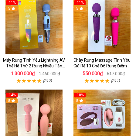
-11%
-11%
5
5
Máy Rung Tình Yêu Lightning AV
Chày Rung Massage Tình Yêu
Thế Hệ Thứ 2 Rung Nhiều Tần
Giá Rẻ 10 Chế Độ Rung Điểm G
Số - Kết Hợp Toả Nhiệt
Cực Mạnh
1.300.000₫
550.000₫
1.460.000₫
617.000₫
(812)
(811)
-14%
-10%
5
5