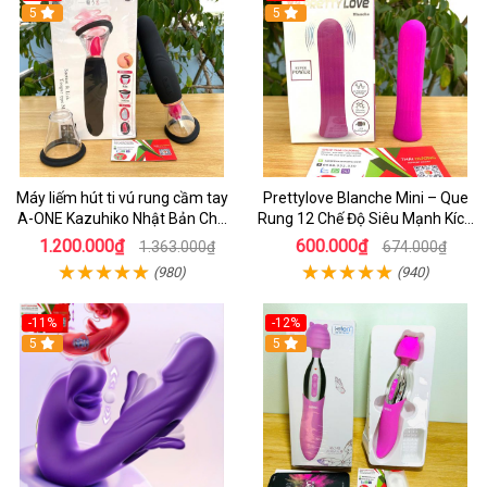
5
5
Máy liếm hút ti vú rung cầm tay
Prettylove Blanche Mini – Que
A-ONE Kazuhiko Nhật Bản Cho
Rung 12 Chế Độ Siêu Mạnh Kích
Nữ massage
Thích Điểm G Đê Mê
1.200.000₫
600.000₫
1.363.000₫
674.000₫
(980)
(940)
-11%
-12%
5
5