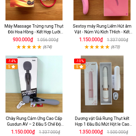
Máy Massage Trứng rung Thụt
Sextoy máy Rung Liếm Hút âm
Đôi Hoa Hồng - Kết Hợp Lưỡi
Vật - Núm Vú Kích THích - Kết
Liếm Kích Thích Âm Vật Cho Nữ
Hợp Đầu Rung Kích Thích âm
930.000₫
1.150.000₫
1.056.000₫
1.337.000₫
Tự Sướng
Đạo Cho Nữ Tự Sướng
(674)
(673)
-14%
-10%
5
5
Chày Rung Cảm Ứng Cao Cấp
Dương vật Giả Rung Thụt kết
Gusdun AV – 2 Đầu 5 Chế Độ
Hợp 1 Đầu Bú Mút Hột le Cao
Rung Massage Kích Thích Điểm
Cấp Kích Thích Nữ
1.150.000₫
1.350.000₫
1.337.000₫
1.500.000₫
G Cho Nữ