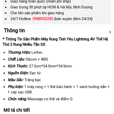
Giao hàng toàn quốc (miễn phí ship)
Giao trong 30 phút tại HCM & Hà Nội, Bình Dương
Che tên sản phẩm khi giao hàng
24/7 Hotline:
0988952330
(bán xuyên đêm 24/24)
Thông tin
* Thông Tin Sản Phẩm Máy Rung Tình Yêu Lightning AV Thế Hệ
Thứ 2 Rung Nhiều Tần Số.
Thương Hiệu:
Letten.
Chất Liệu:
Silicon + ABS.
Kích Thước:
27.5cm*54.5mm*54.5mm.
Nguồn Điện:
Sạc từ.
Màu Sắc:
Trắng bạc.
Phụ kiện:
1 máy rung + 1 thẻ bảo hành + 1 sách hướng dẫn +
1 cáp sạc USB.
Chức năng:
Massage cơ thể và điểm G.
Mô tả chi tiết