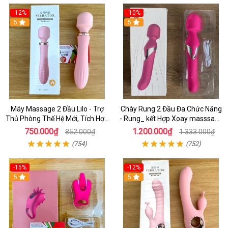
-12%
-10%
5
5
Máy Massage 2 Đầu Lilo - Trợ
Chày Rung 2 Đầu Đa Chức Năng
Thủ Phòng Thế Hệ Mới, Tích Hợp
- Rung_ kết Hợp Xoay masssage
Tính Năng Sưởi Ấm & 10 Chế Độ
Điểm G cao Cấp
750.000₫
1.200.000₫
852.000₫
1.333.000₫
Rung
(754)
(752)
-15%
-12%
5
5