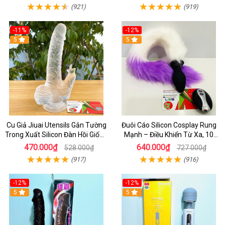
(921)
(919)
-11%
-12%
5
5
Cu Giả Jiuai Utensils Gắn Tường
Đuôi Cáo Silicon Cosplay Rung
Trong Xuất Silicon Đàn Hồi Giống
Mạnh – Điều Khiển Từ Xa, 10
Thật
Chế Độ Cực Kích Thích
470.000₫
640.000₫
528.000₫
727.000₫
(917)
(916)
-12%
-12%
5
5