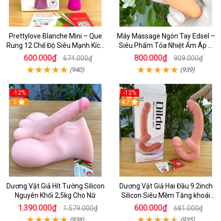
Prettylove Blanche Mini – Que
Máy Massage Ngón Tay Edsel –
Rung 12 Chế Độ Siêu Mạnh Kích
Siêu Phẩm Tỏa Nhiệt Ấm Áp &
Thích Điểm G Đê Mê
Rung Móc Thăng Hoa
600.000₫
800.000₫
674.000₫
909.000₫
(940)
(939)
-12%
-12%
5
4.7
Dương Vật Giả Hít Tường Silicon
Dương Vật Giả Hai Đầu 9.2inch
Nguyên Khối 2,5kg Cho Nữ
Silicon Siêu Mềm Tăng khoái
Cảm Đôi Đỉnh Cao
1.390.000₫
600.000₫
1.579.000₫
681.000₫
(938)
(935)