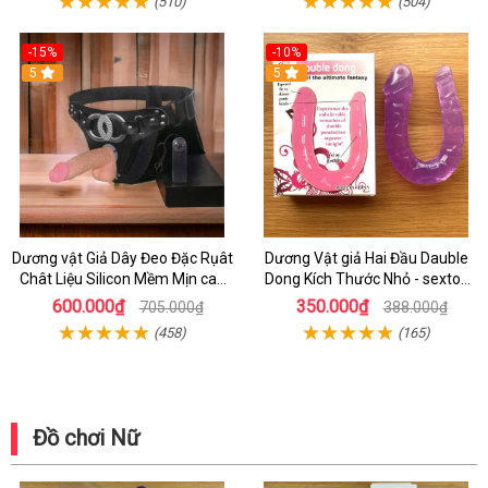
(510)
(504)
-15%
-10%
5
5
Dương vật Giả Dây Đeo Đặc Rụât
Dương Vật giả Hai Đầu Dauble
Chât Liệu Silicon Mềm Mịn cao
Dong Kích Thước Nhỏ - sextoy
Cấp
Dương Vật Hai Đầu
600.000₫
350.000₫
705.000₫
388.000₫
(458)
(165)
Đồ chơi Nữ