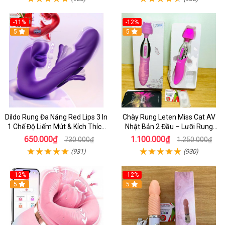
-11%
-12%
5
5
Dildo Rung Đa Năng Red Lips 3 In
Chày Rung Leten Miss Cat AV
1 Chế Độ Liếm Mút & Kích Thích
Nhật Bản 2 Đầu – Lưỡi Rung
Điểm G
Siêu Mạnh Kết Hợp Sưởi Ấm Cho
650.000₫
1.100.000₫
730.000₫
1.250.000₫
Nữ Sung Sướng
(931)
(930)
-12%
-12%
5
5