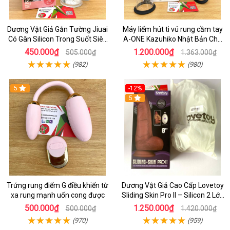
Dương Vật Giả Gắn Tường Jiuai
Máy liếm hút ti vú rung cầm tay
Có Gân Silicon Trong Suốt Siêu
A-ONE Kazuhiko Nhật Bản Cho
Mềm
Nữ massage
450.000₫
1.200.000₫
505.000₫
1.363.000₫
(982)
(980)
5
-12%
5
Trứng rung điểm G điều khiển từ
Dương Vật Giả Cao Cấp Lovetoy
xa rung mạnh uốn cong được
Sliding Skin Pro II – Silicon 2 Lớp
Mềm Mịn, Rung Đa Tần Từ Xa
500.000₫
1.250.000₫
500.000₫
1.420.000₫
(970)
(959)