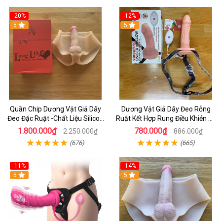
-20%
-12%
5
5
Quần Chip Dương Vật Giả Dây
Dương Vật Giả Dây Đeo Rỗng
Đeo Đặc Ruật -Chất Liệu Silicon
Ruật Kết Hợp Rung Điều Khiẻn 10
cao Cấp Giống Da Thật
Chế Độ Rung Dùng Cho Nữ
1.800.000₫
780.000₫
2.250.000₫
886.000₫
(676)
(665)
-11%
-14%
5
5