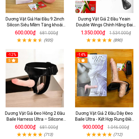
Dương Vật Giả Hai Đầu 9.2inch
Dương Vật Giả 2 Đầu Yeain
Silicon Siêu Mềm Tăng khoái
Double Wings Chính Hãng Đai
Cảm Đôi Đỉnh Cao
Đeo Hông Remote Từ Xa Thông
600.000₫
1.350.000₫
681.000₫
1.534.000₫
Minh
(935)
(890)
-12%
-14%
5
5
Dương Vật Giả Đeo Hông 2 Đầu
Dương Vật Giả 2 Đầu Dây Đeo
Baile Harness Ultra – Silicone
Baile Ultra - Kết Hợp Rung Điều
Mềm, Cao Cấp
Khiển - Đồ Chơi Dành Cho les
600.000₫
900.000₫
681.000₫
1.046.000₫
(713)
(712)