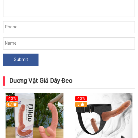
Dương Vật Giả Dây Đeo
-12%
-12%
4.7
5