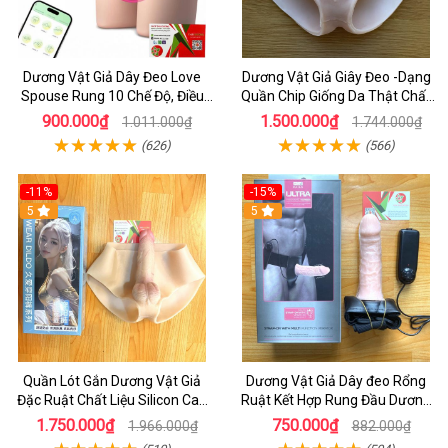
Dương Vật Giả Dây Đeo Love
Dương Vật Giả Giây Đeo -Dạng
Spouse Rung 10 Chế Độ, Điều
Quần Chip Giống Da Thật Chất
Khiển App Cho Les
Liệu Silicon Siêu Mềm
900.000₫
1.500.000₫
1.011.000₫
1.744.000₫
(626)
(566)
-11%
-15%
5
5
Quần Lót Gắn Dương Vật Giả
Dương Vật Giả Dây đeo Rổng
Đặc Ruật Chất Liệu Silicon Cao
Ruật Kết Hợp Rung Đầu Dương
Cấp Siêu mềm - Dương vật Giả
Vật Cao Vấp - Dương vật Dây
1.750.000₫
750.000₫
1.966.000₫
882.000₫
dây Đeo
Đeo HCm