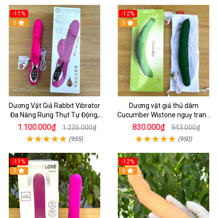
-11%
-12%
5
5
Dương Vật Giả Rabbit Vibrator
Dương vật giả thủ dâm
Đa Năng Rung Thụt Tự Động,
Cucumber Wistone nguỵ trang
Phát Nhiệt Ấm Nóng Kích Thích
hình quả dưa Leo
1.100.000₫
830.000₫
1.235.000₫
943.000₫
(955)
(950)
-11%
-12%
5
5