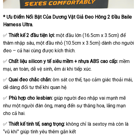
* Ưu Điểm Nổi Bật Của Dương Vật Giả Đeo Hông 2 Đầu Baile
Harness Ultra.
✅
Thiết kế 2 đầu tiện lợi:
một đầu lớn (16.5cm x 3.5cm) để
thâm nhập sâu, một đầu nhỏ (10.5cm x 3.5cm) dành cho người
đeo – cả hai cùng được kích thích.
✅
Chất liệu silicon y tế siêu mềm + nhựa ABS cao cấp:
mềm
mại, an toàn, dễ vệ sinh, êm ái khi tiếp xúc.
✅
Quai đeo chắc chắn:
ôm sát cơ thể, tạo cảm giác thoải mái,
dễ dàng đổi tư thế khi quan hệ.
✅
Phù hợp cho lesbian:
giúp người đeo nhập vai mạnh mẽ
như một người đàn ông, mang đến sự thăng hoa, lãng mạn
cho cả hai.
✅
Thiết kế tinh tế, sang trọng:
không chỉ là sextoy mà còn là
“vũ khí” giúp tình yêu thêm gắn kết