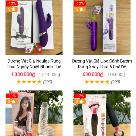
-12%
-12%
5
5
Dương Vật Giả Indulge Rung
Dương Vật Giả Libo Cánh Bướm
Thụt Ngoáy Nhiệt Nhánh Thỏ
Rung Xoay Thụt 6 Chế Độ
Kích Điểm G
1.330.000₫
630.000₫
1.511.000₫
715.000₫
(993)
(990)
-11%
-12%
5
5