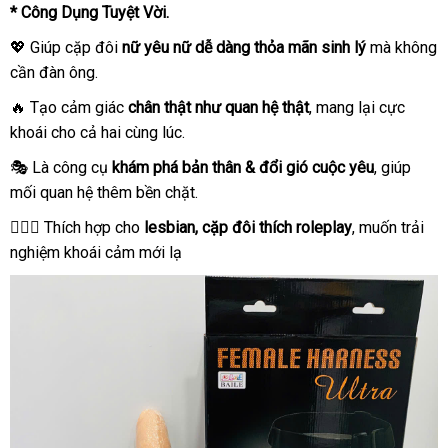
* Công Dụng Tuyệt Vời.
💖 Giúp cặp đôi
nữ yêu nữ dễ dàng thỏa mãn sinh lý
mà không
cần đàn ông.
🔥 Tạo cảm giác
chân thật như quan hệ thật
, mang lại cực
khoái cho cả hai cùng lúc.
🎭 Là công cụ
khám phá bản thân & đổi gió cuộc yêu
, giúp
mối quan hệ thêm bền chặt.
👩‍❤️‍👩 Thích hợp cho
lesbian, cặp đôi thích roleplay
, muốn trải
nghiệm khoái cảm mới lạ