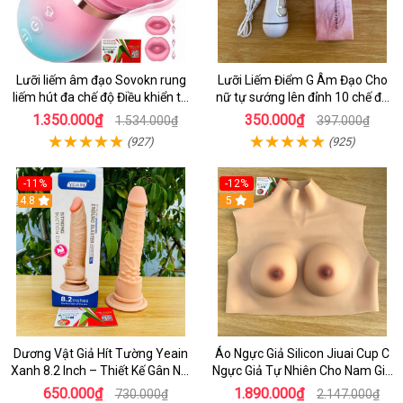
Lưỡi liếm âm đạo Sovokn rung
Lưỡi Liếm Điểm G Âm Đạo Cho
liếm hút đa chế độ Điều khiển từ
nữ tự sướng lên đỉnh 10 chế độ
xa qua app
rung giá tốt
1.350.000₫
350.000₫
1.534.000₫
397.000₫
(927)
(925)
-11%
-12%
4.8
5
Dương Vật Giả Hít Tường Yeain
Áo Ngực Giả Silicon Jiuai Cup C
Xanh 8.2 Inch – Thiết Kế Gân Nổi
Ngực Giả Tự Nhiên Cho Nam Giả
Chân Thật
Gái, Drag Queen
650.000₫
1.890.000₫
730.000₫
2.147.000₫