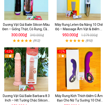
Dương Vật Giả Baile Silicon Màu
Máy Rung Leten Đa Năng 10 Chế
Đen – Giống Thật, Có Rung, Cầm
Độ – Massage Âm Vật & Điểm G
Tay Giá Rẻ
Cực Phê Cho Nữ
300.000₫
950.000₫
340.000₫
1.079.000₫
(912)
(910)
-12%
-12%
5
5
Dương Vật Giả Baile Barbara 8.3
Máy Rung Kích Thích Điểm G Âm
Inch – Hít Tường Chắc Silicon
Đạo Cho Nữ Tự Sướng 10 Chế
Giống Thật Cực Phê Cho Nữ Giới
Độ Rung