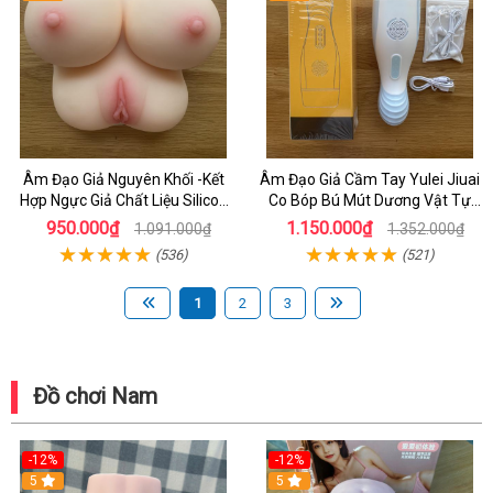
Âm Đạo Giả Nguyên Khối -Kết
Âm Đạo Giả Cầm Tay Yulei Jiuai
Hợp Ngực Giả Chất Liệu Silicon
Co Bóp Bú Mút Dương Vật Tự
Siêu Mềm 2kg
Động -kết Hợp Rung Rên Toả
950.000₫
1.150.000₫
1.091.000₫
1.352.000₫
Nhiệt
(536)
(521)
1
2
3
Đồ chơi Nam
-12%
-12%
5
5