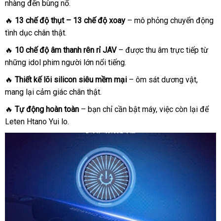
nhàng đến bùng nổ.
🔥
13 chế độ thụt – 13 chế độ xoay
– mô phỏng chuyển động
tình dục chân thật.
🔥
10 chế độ âm thanh rên rỉ JAV
– được thu âm trực tiếp từ
những idol phim người lớn nổi tiếng.
🔥
Thiết kế lõi silicon siêu mềm mại
– ôm sát dương vật,
mang lại cảm giác chân thật.
🔥
Tự động hoàn toàn
– bạn chỉ cần bật máy, việc còn lại để
Leten Htano Yui lo.