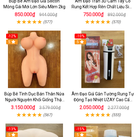
Búp Bê Âm Đạo Giả Silicon
Âm Đạo Trần 3D Cầm Tay Có
Mông Gái Mới Lớn Siêu Mềm 2kg
Rung Kết Hợp Rên Chất Liệu Siêu
Mềm Dùng Cho Nam Giới Tự
850.000₫
750.000₫
944.000₫
892.000₫
Sướng
(577)
(570)
-12%
-10%
5
5
Búp Bê Tình Dục Bán Thân Nửa
Âm Đạo Giả Gắn Tường Rung Tự
Người Nguyên Khối Giống Thật
Động Tạo Nhiệt UZAY Cao Cấp
Con 8,5kg - Nơi Bán Búp Bê Hcm
Cho Nam tự Sướng
3.150.000₫
2.050.000₫
3.579.000₫
2.277.000₫
(567)
(555)
-13%
-15%
5
5