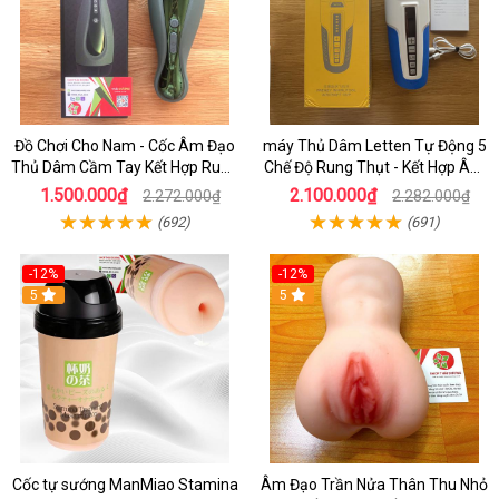
Đồ Chơi Cho Nam - Cốc Âm Đạo
máy Thủ Dâm Letten Tự Động 5
Thủ Dâm Cầm Tay Kết Hợp Rung
Chế Độ Rung Thụt - Kết Hợp Âm
Bú Mút Dương Vật Cho Nam Tự
Đạo Giả Rung Xoay Cao Cấp
1.500.000₫
2.100.000₫
2.272.000₫
2.282.000₫
Sướng Hiệu Quả
(692)
(691)
-12%
-12%
5
5
Cốc tự sướng ManMiao Stamina
Âm Đạo Trần Nửa Thân Thu Nhỏ