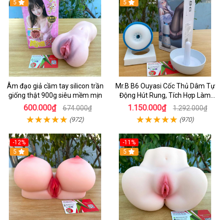
5
5
Âm đạo giả cầm tay silicon trần
Mr.B B6 Ouyasi Cốc Thủ Dâm Tự
giống thật 900g siêu mềm mịn
Động Hút Rung, Tích Hợp Làm
Ấm Cao Cấp
600.000₫
1.150.000₫
674.000₫
1.292.000₫
(972)
(970)
-12%
-11%
5
5