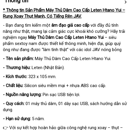
Thông tin
* Thông tin Sản Phẩm Máy Thủ Dâm Cao Cấp Leten Htano Yui –
Rung Xoay Thụt Mạnh, Có Tiếng Rên JAV.
- Bạn đang tìm kiếm một
âm đạo giả cao cấp
với đầy đủ tính
năng như thật, mang lại cảm giác cực khoái khó cưỡng? Hãy trải
nghiệm ngay
Máy Thủ Dâm Cao Cấp Leten Htano Yui
– siêu
phẩm sextoy nam được thiết kế thông minh, hiện đại, giúp quý
ông như đang được “làm tình thật” với các idol JAV nóng bỏng
- Tên sản phẩm:
Máy Thủ Dâm Cao Cấp Leten Htano Yui.
- Thương hiệu:
Leten (Nhật Bản).
- Kích thước:
323 x 105 mm.
- Chất liệu:
Silicon siêu mềm mại + nhựa ABS cao cấp.
- Nguồn năng lượng:
Pin sạc USB tiện lợi.
- Quy cách:
01 máy thủ dâm, 01 dây sạc USB, sách hướng dẫn sử
dụng.
- Hạn sử dụng:
5 năm.
👉 Với sự kết hợp hoàn hảo giữa công nghệ rung xoay – thụt –