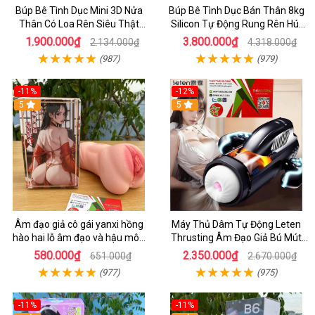
Búp Bê Tình Dục Mini 3D Nửa
Búp Bê Tình Dục Bán Thân 8kg
Thân Có Loa Rên Siêu Thật
Silicon Tự Động Rung Rên Hút
Chính Hãng
Nhiệt
1.900.000₫
3.800.000₫
2.134.000₫
4.318.000₫
(987)
(979)
-11%
-12%
5
5
Âm đạo giả cô gái yanxi hồng
Máy Thủ Dâm Tự Động Leten
hào hai lỗ âm đạo và hậu môn
Thrusting Âm Đạo Giả Bú Mút
cho nam tự sướng 610g
Cao Cấp Cho Nam
580.000₫
2.350.000₫
651.000₫
2.670.000₫
(977)
(975)
-11%
-11%