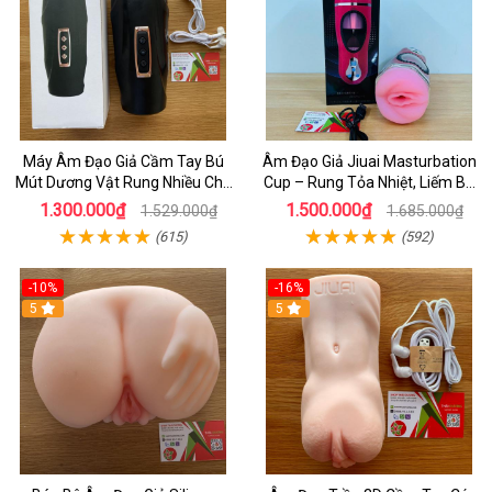
Máy Âm Đạo Giả Cầm Tay Bú
Âm Đạo Giả Jiuai Masturbation
Mút Dương Vật Rung Nhiều Chế
Cup – Rung Tỏa Nhiệt, Liếm Bú
Độ Sưởi Cho Nam Tự Sướng
Tự Động 7 Chế Độ Mạnh Mẽ
1.300.000₫
1.500.000₫
1.529.000₫
1.685.000₫
(615)
(592)
-10%
-16%
5
5