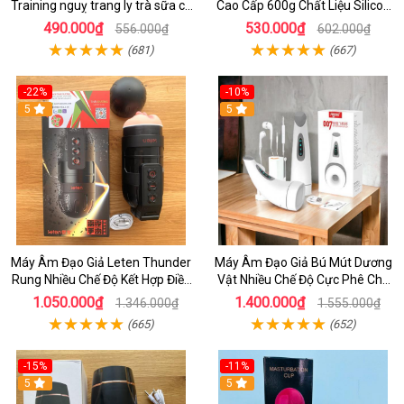
Training nguỵ trang ly trà sữa có
Cao Cấp 600g Chất Liệu Silicon
hạt trân châu
Siêu Mềm - Nơi Bán Âm Đạo Giẩ
490.000₫
530.000₫
556.000₫
602.000₫
Thủ Đức .
(681)
(667)
-22%
-10%
5
5
Máy Âm Đạo Giả Leten Thunder
Máy Âm Đạo Giả Bú Mút Dương
Rung Nhiều Chế Độ Kết Hợp Điều
Vật Nhiều Chế Độ Cực Phê Cho
Khiển Từ Xa Qua aap Dùng Cho
Nam
1.050.000₫
1.400.000₫
1.346.000₫
1.555.000₫
Nam Tự Sướng
(665)
(652)
-15%
-11%
5
5