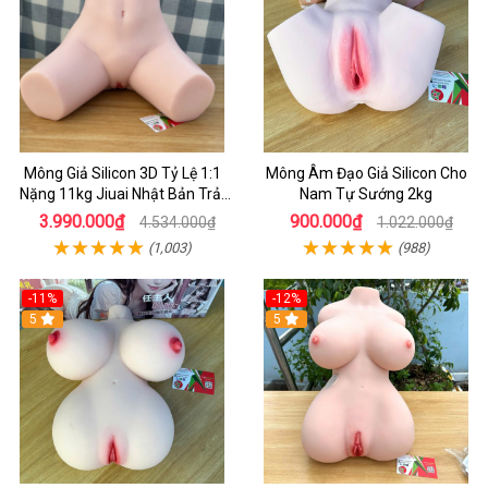
Mông Giả Silicon 3D Tỷ Lệ 1:1
Mông Âm Đạo Giả Silicon Cho
Nặng 11kg Jiuai Nhật Bản Trải
Nam Tự Sướng 2kg
Nghiệm Siêu Thực
3.990.000₫
900.000₫
4.534.000₫
1.022.000₫
(1,003)
(988)
-11%
-12%
5
5