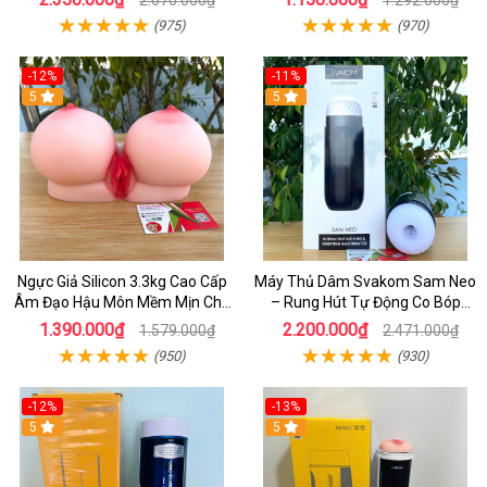
(975)
(970)
-12%
-11%
5
5
Ngực Giả Silicon 3.3kg Cao Cấp
Máy Thủ Dâm Svakom Sam Neo
Âm Đạo Hậu Môn Mềm Mịn Cho
– Rung Hút Tự Động Co Bóp
Nam
Mạnh Mẽ Điều Khiển Từ Xa Qua
1.390.000₫
2.200.000₫
1.579.000₫
2.471.000₫
App Hiện Đại
(950)
(930)
-12%
-13%
5
5