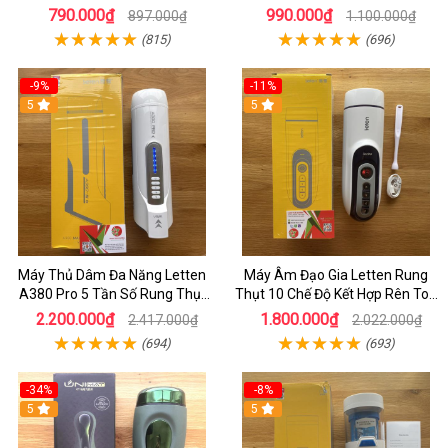
Đỉnh
Nặng 2kg
790.000₫
990.000₫
897.000₫
1.100.000₫
(815)
(696)
-9%
-11%
5
5
Máy Thủ Dâm Đa Năng Letten
Máy Âm Đạo Gia Letten Rung
A380 Pro 5 Tần Số Rung Thụt
Thụt 10 Chế Độ Kết Hợp Rên Toả
Kết Hợp Tiếng Rên Và Toả Nhiệt
Nhiệt Và Sưởi Ấm 40 Độ - Âm
2.200.000₫
1.800.000₫
2.417.000₫
2.022.000₫
Sưởi Ấm
Đạo Giả HCM
(694)
(693)
-34%
-8%
5
5