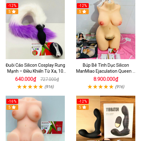
-12%
-12%
5
5
Đuôi Cáo Silicon Cosplay Rung
Búp Bê Tình Dục Silicon
Mạnh – Điều Khiển Từ Xa, 10
ManMiao Ejaculation Queen –
Chế Độ Cực Kích Thích
Rung Cảm Biến, Sưởi Ấm & Phun
640.000₫
8.900.000₫
727.000₫
Nước Thông Minh
(916)
(916)
-16%
-12%
5
5