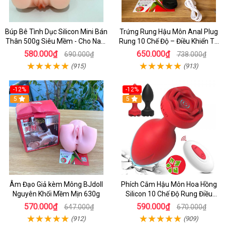
Búp Bê Tình Dục Silicon Mini Bán
Trứng Rung Hậu Môn Anal Plug
Thân 500g Siêu Mềm - Cho Nam
Rung 10 Chế Độ – Điều Khiển Từ
Thủ Dâm Tự Sướng
Xa, We Love
580.000₫
650.000₫
690.000₫
738.000₫
(915)
(913)
-12%
-12%
5
5
Âm Đạo Giả kèm Mông BJdoll
Phích Cắm Hậu Môn Hoa Hồng
Nguyên Khối Mềm Mịn 630g
Silicon 10 Chế Độ Rung Điều
Khiển Từ Xa
570.000₫
590.000₫
647.000₫
670.000₫
(912)
(909)