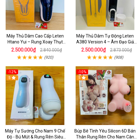
Máy Thủ Dâm Cao Cấp Leten
Máy Thủ Dâm Tự Động Leten
Htano Yui – Rung Xoay Thụt
A380 Version 4 – Âm Đạo Giả
Mạnh, Có Tiếng Rên JAV
Đa Năng, Sục Mạnh Cực Sướng
2.500.000₫
2.500.000₫
2.840.000₫
2.873.000₫
(920)
(908)
-12%
-10%
5
5
Máy Tự Sướng Cho Nam 9 Chế
Búp Bê Tình Yêu Silicon 6D Bán
Độ - Bú Mút & Rung Rên Siêu
Thân Rung Rên Cho Nam Cân