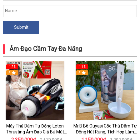
Âm Đạo Cầm Tay Đa Năng
-12%
-11%
5
5
Máy Thủ Dâm Tự Động Leten
Mr.B B6 Ouyasi Cốc Thủ Dâm Tự
Thrusting Âm Đạo Giả Bú Mút
Động Hút Rung, Tích Hợp Làm
Cao Cấp Cho Nam
Ấm Cao Cấp
2.350.000₫
1.150.000₫
2.670.000₫
1.292.000₫