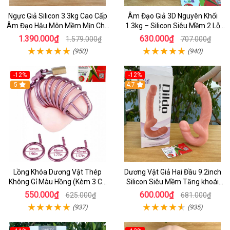
Ngực Giả Silicon 3.3kg Cao Cấp
Âm Đạo Giả 3D Nguyên Khối
Âm Đạo Hậu Môn Mềm Mịn Cho
1.3kg – Silicon Siêu Mềm 2 Lỗ
Nam
Nằm Ngửa Như Thật
1.390.000₫
630.000₫
1.579.000₫
707.000₫
(950)
(940)
-12%
-12%
5
4.7
Lồng Khóa Dương Vật Thép
Dương Vật Giả Hai Đầu 9.2inch
Không Gỉ Màu Hồng (Kèm 3 Cỡ
Silicon Siêu Mềm Tăng khoái
Vòng)
Cảm Đôi Đỉnh Cao
550.000₫
600.000₫
625.000₫
681.000₫
(937)
(935)