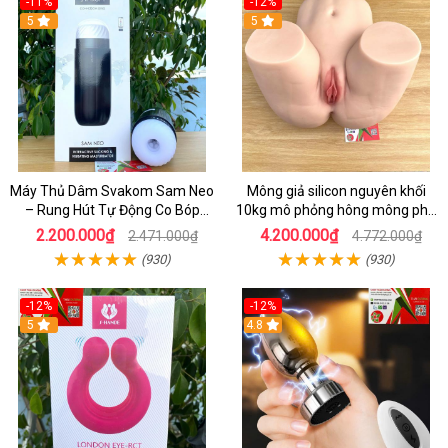
-11%
-12%
5
5
Máy Thủ Dâm Svakom Sam Neo
Mông giả silicon nguyên khối
– Rung Hút Tự Động Co Bóp
10kg mô phỏng hông mông phụ
Mạnh Mẽ Điều Khiển Từ Xa Qua
nữ siêu thật có âm đạo và hậu
2.200.000₫
4.200.000₫
2.471.000₫
4.772.000₫
App Hiện Đại
môn - shopthaiduong.com
(930)
(930)
-12%
-12%
5
4.8