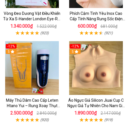
Vòng Đeo Dương Vật Điều Khiển
Phích Cắm Tình Yêu Inox Cao
Từ Xa S-Hander London Eye-Rct
Cấp Tính Năng Rung Sốc Điện
rung mạnh Kích Thích
Có Remote
1.340.000₫
600.000₫
1.522.000₫
681.000₫
(923)
(921)
-12%
-12%
5
5
Máy Thủ Dâm Cao Cấp Leten
Áo Ngực Giả Silicon Jiuai Cup C
Htano Yui – Rung Xoay Thụt
Ngực Giả Tự Nhiên Cho Nam Giả
Mạnh, Có Tiếng Rên JAV
Gái, Drag Queen
2.500.000₫
1.890.000₫
2.840.000₫
2.147.000₫
(920)
(919)