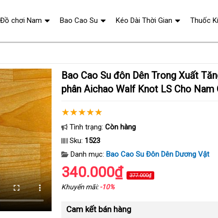
Đồ chơi Nam
Bao Cao Su
Kéo Dài Thời Gian
Thuốc K
Bao Cao Su đôn Dên Trong Xuất Tăng Kích Thước 8
phân Aichao Walf Knot LS Cho Nam 
Tình trạng:
Còn hàng
Sku:
1523
Danh mục:
Bao Cao Su Đôn Dên Dương Vật
340.000₫
377.000₫
Khuyến mãi:
-10%
Cam kết bán hàng