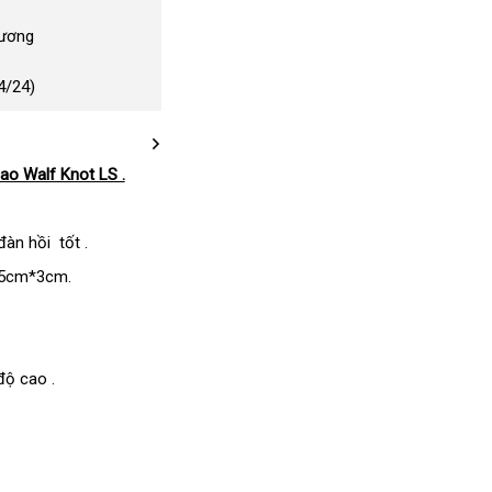
Dương
4/24)
ao Walf Knot LS .
àn hồi tốt .
.5cm*3cm.
độ cao .