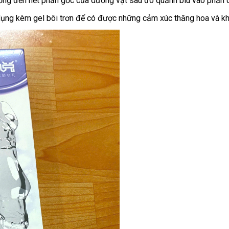
ống đến hết phần gốc của dương vật sau đó quảnh bìu vào phần 
ử dụng kèm gel bôi trơn để có được những cảm xúc thăng hoa và kh