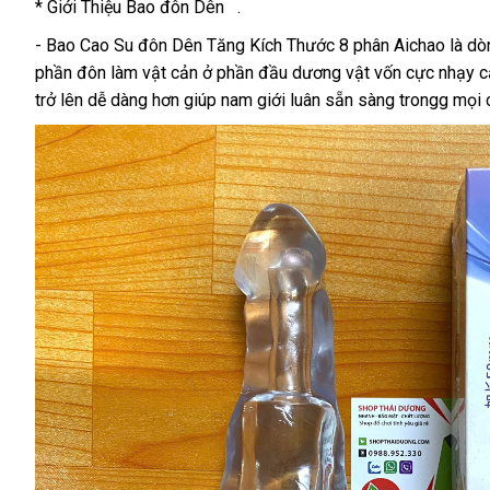
* Giới Thiệu Bao đôn Dên .
- Bao Cao Su đôn Dên Tăng Kích Thước 8 phân Aichao là dòng 
phần đôn làm vật cản ở phần đầu dương vật vốn cực nhạy cả
trở lên dễ dàng hơn giúp nam giới luân sẵn sàng trongg mọi 