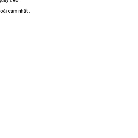
quay đeo .
oái cảm nhất .