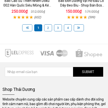
Bao Cao Su Thiên Nhiên Doku
Bao Đôn Dương vật Hở Đầu Có
002 Hàn Quốc Siêu Mỏng & Kéo
Dây Đeo Bìu - Shop Bán Bcs
Dài Thời Gian
Hcm
250.000₫
150.000₫
312.000₫
174.000₫
(652)
(599)
1
2
3
4
SUBMIT
Shop Thái Dương
Website chuyên cung cấp các sản phẩm cao cấp dành cho đời sống
tình cảm nam nữ, bao gồm đồ chơi người lớn, phụ kiện phòng the, gel