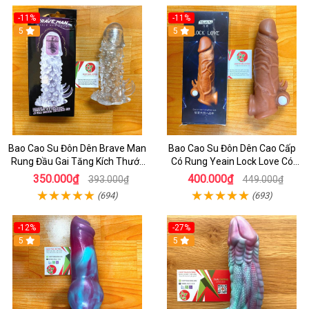
-11%
-11%
5
5
Bao Cao Su Đôn Dên Brave Man
Bao Cao Su Đôn Dên Cao Cấp
Rung Đầu Gai Tăng Kích Thước
Có Rung Yeain Lock Love Có
4cm
Quay Đeo - Cách Tăng Kích
350.000₫
400.000₫
393.000₫
449.000₫
thước Dương Vật - bcs
(694)
(693)
-12%
-27%
5
5