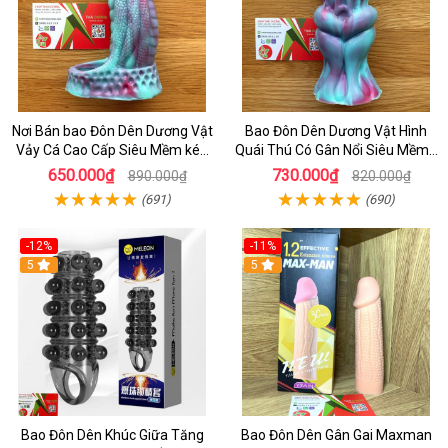
Nơi Bán bao Đôn Dên Dương Vật
Bao Đôn Dên Dương Vật Hình
Vảy Cá Cao Cấp Siêu Mềm kéo
Quái Thú Có Gân Nổi Siêu Mềm -
Dài Thời Gian QUan Hệ cho Nam
BCS Đôn Dên Cao Cấp
650.000₫
730.000₫
890.000₫
820.000₫
(691)
(690)
-12%
-11%
5
5
Bao Đôn Dên Khúc Giữa Tăng
Bao Đôn Dên Gân Gai Maxman