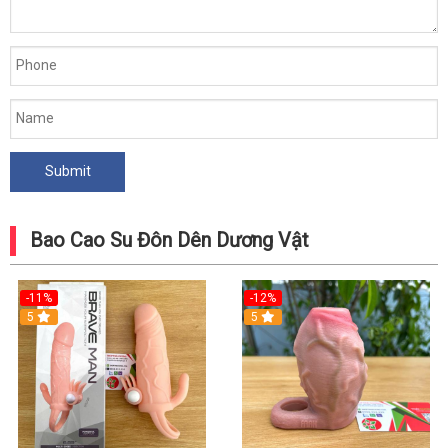
Bao Cao Su Đôn Dên Dương Vật
-11%
-12%
5
5