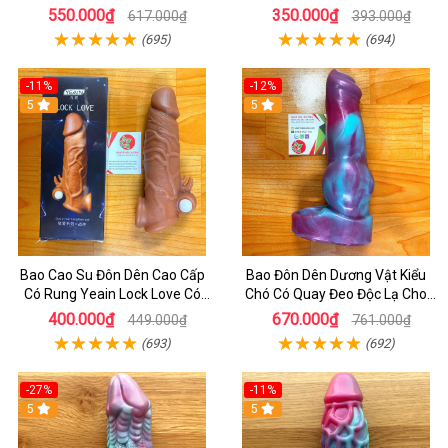
Chơi Hậu Môn
4cm
550.000₫
350.000₫
617.000₫
393.000₫
(695)
(694)
-11%
-12%
5
5
Bao Cao Su Đôn Dên Cao Cấp
Bao Đôn Dên Dương Vật Kiểu
Có Rung Yeain Lock Love Có
Chó Có Quay Đeo Độc Lạ Cho
Quay Đeo - Cách Tăng Kích
Chị Em - Bao Cao Su Cao Cấp _
400.000₫
670.000₫
449.000₫
761.000₫
thước Dương Vật - bcs
BCS
(693)
(692)
-27%
-11%
5
5