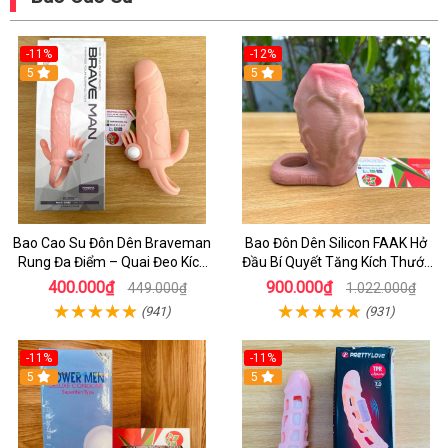
-11%
-12%
5
5
Bao Cao Su Đôn Dên Braveman
Bao Đôn Dên Silicon FAAK Hở
Rung Đa Điểm – Quai Đeo Kích
Đầu Bí Quyết Tăng Kích Thước
Thích Âm Vật Và Hậu Môn
Cho Nam
400.000₫
900.000₫
449.000₫
1.022.000₫
(941)
(931)
-11%
-11%
5
5