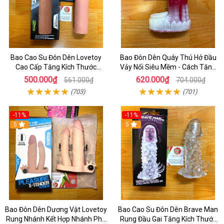
Bao Cao Su Đôn Dên Lovetoy
Bao Đôn Dên Quáy Thú Hở Đầu
Cao Cấp Tăng Kích Thước
Vảy Nổi Siêu Mềm - Cách Tăng
Dương Vật - Bao Đôn Đên Cao
Kích Thước Dương Vật Bằng Bao
500.000₫
620.000₫
561.000₫
704.000₫
Cấp Cho Nam
Đôn
(703)
(701)
-11%
-11%
5
5
Bao Đôn Dên Dương Vật Lovetoy
Bao Cao Su Đôn Dên Brave Man
Rung Nhánh Kết Hợp Nhánh Phụ
Rung Đầu Gai Tăng Kích Thước