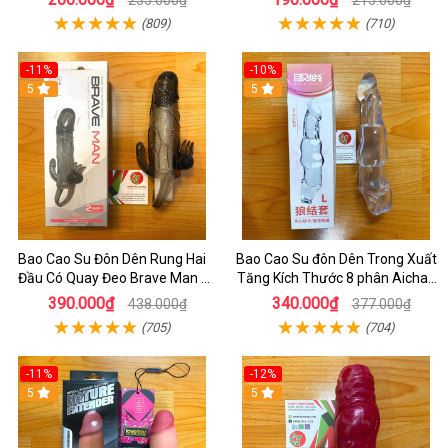
(809)
(710)
-11%
-10%
5
5
Bao Cao Su Đôn Dên Rung Hai
Bao Cao Su đôn Dên Trong Xuất
Đầu Có Quay Đeo Brave Man -
Tăng Kích Thước 8 phân Aichao
Bao Dôn Cao CấP
Walf Knot LS Cho Nam Có Quay
390.000₫
340.000₫
438.000₫
377.000₫
Đeo Bìu
(705)
(704)
-11%
-12%
5
5