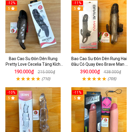
-12%
-11%
5
5
Bao Cao Su Đôn Dên Rung
Bao Cao Su Đôn Dên Rung Hai
Pretty Love Cecelia Tăng Kích
Đầu Có Quay Đeo Brave Man -
Thước, Có Rung Kích Thích
Bao Dôn Cao CấP
190.000₫
390.000₫
215.000₫
438.000₫
(710)
(705)
-10%
-11%
5
5