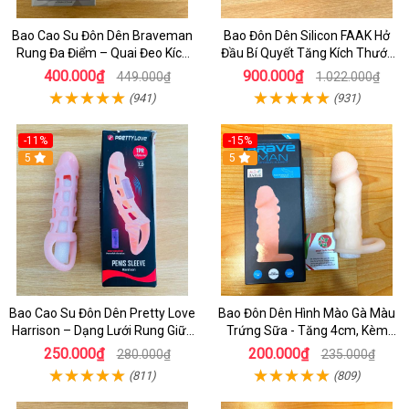
Bao Cao Su Đôn Dên Braveman
Bao Đôn Dên Silicon FAAK Hở
Rung Đa Điểm – Quai Đeo Kích
Đầu Bí Quyết Tăng Kích Thước
Thích Âm Vật Và Hậu Môn
Cho Nam
400.000₫
900.000₫
449.000₫
1.022.000₫
(941)
(931)
-11%
-15%
5
5
Bao Cao Su Đôn Dên Pretty Love
Bao Đôn Dên Hình Mào Gà Màu
Harrison – Dạng Lưới Rung Giữa
Trứng Sữa - Tăng 4cm, Kèm
Cực Phê
Quay Đeo Bìu Hỗ Trợ Nam Giới
250.000₫
200.000₫
280.000₫
235.000₫
(811)
(809)