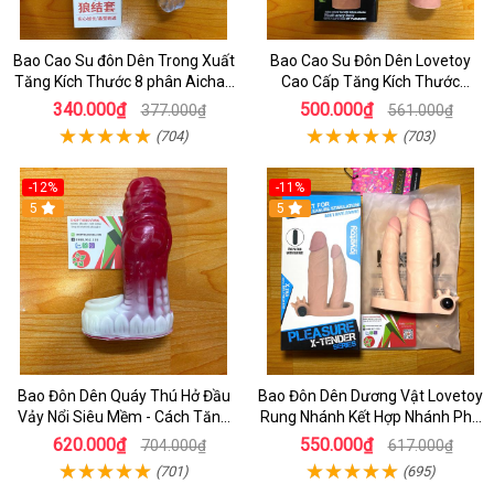
Bao Cao Su đôn Dên Trong Xuất
Bao Cao Su Đôn Dên Lovetoy
Tăng Kích Thước 8 phân Aichao
Cao Cấp Tăng Kích Thước
Walf Knot LS Cho Nam Có Quay
Dương Vật - Bao Đôn Đên Cao
340.000₫
500.000₫
377.000₫
561.000₫
Đeo Bìu
Cấp Cho Nam
(704)
(703)
-12%
-11%
5
5
Bao Đôn Dên Quáy Thú Hở Đầu
Bao Đôn Dên Dương Vật Lovetoy
Vảy Nổi Siêu Mềm - Cách Tăng
Rung Nhánh Kết Hợp Nhánh Phụ
Kích Thước Dương Vật Bằng Bao
Chơi Hậu Môn
620.000₫
550.000₫
704.000₫
617.000₫
Đôn
(701)
(695)