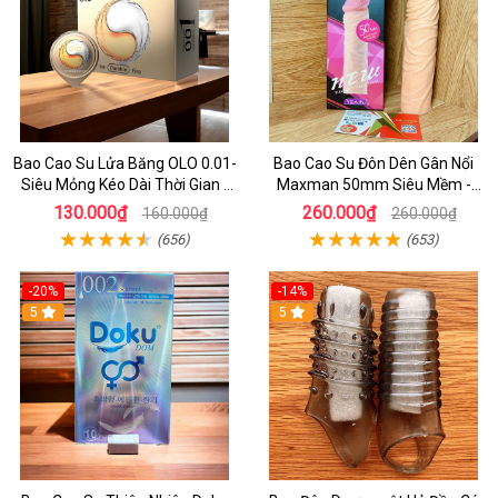
Bao Cao Su Lửa Băng OLO 0.01-
Bao Cao Su Đôn Dên Gân Nổi
Siêu Mỏng Kéo Dài Thời Gian -
Maxman 50mm Siêu Mềm -
Tạo Ra cảm Giác Nóng Lạnh
BCS Đôn Dên Q9
130.000₫
260.000₫
160.000₫
260.000₫
Tuyệt Vời
(656)
(653)
-20%
-14%
5
5