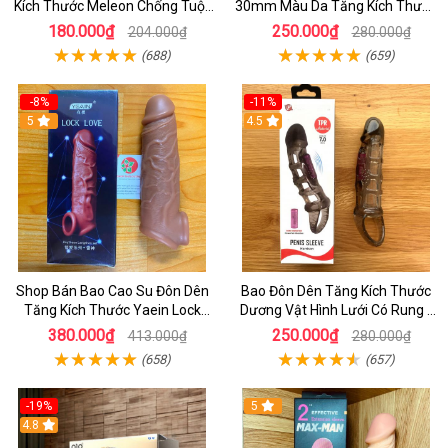
Kích Thước Meleon Chống Tuột
30mm Màu Da Tăng Kích Thước
Cho Nam
Cho Nam
180.000₫
250.000₫
204.000₫
280.000₫
(688)
(659)
-8%
-11%
5
4.5
Shop Bán Bao Cao Su Đôn Dên
Bao Đôn Dên Tăng Kích Thước
Tăng Kích Thước Yaein Lock
Dương Vật Hình Lưới Có Rung -
Love Có Quay Đeo Chính Hãng
Bao Đôn Hcm
380.000₫
250.000₫
413.000₫
280.000₫
Cao Cấp - bcs
(658)
(657)
-19%
5
4.8