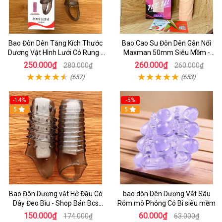
Bao Đôn Dên Tăng Kích Thước
Bao Cao Su Đôn Dên Gân Nổi
Dương Vật Hình Lưới Có Rung -
Maxman 50mm Siêu Mềm -
Bao Đôn Hcm
BCS Đôn Dên Q9
250.000₫
260.000₫
280.000₫
260.000₫
(657)
(653)
-14%
-5%
5
5
Bao Đôn Dương vật Hở Đầu Có
bao dôn Dên Dương Vật Sâu
Dây Đeo Bìu - Shop Bán Bcs
Róm mô Phỏng Có Bi siêu mềm
Hcm
150.000₫
60.000₫
174.000₫
63.000₫