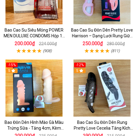
Bao Cao Su Siêu Mỏng POWER
Bao Cao Su Đôn Dên Pretty Love
MEN DULUXE CONDOMS Hộp 12
Harrison – Dạng Lưới Rung Giữa
Cái - BCS Cao Cấp
Cực Phê
200.000₫
250.000₫
224.000₫
280.000₫
(908)
(811)
-15%
-12%
5
5
Bao Đôn Dên Hình Mào Gà Màu
Bao Cao Su Đôn Dên Rung
Trứng Sữa - Tăng 4cm, Kèm
Pretty Love Cecelia Tăng Kích
Quay Đeo Bìu Hỗ Trợ Nam Giới
Thước, Có Rung Kích Thích
200.000₫
190.000₫
235.000₫
215.000₫