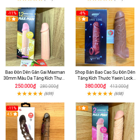
-11%
-8%
5
5
Bao Đôn Dên Gân Gai Maxman
Shop Bán Bao Cao Su Đôn Dên
30mm Màu Da Tăng Kích Thước
Tăng Kích Thước Yaein Lock
Cho Nam
Love Có Quay Đeo Chính Hãng
250.000₫
380.000₫
280.000₫
413.000₫
Cao Cấp - bcs
(659)
(658)
-11%
5
4.5