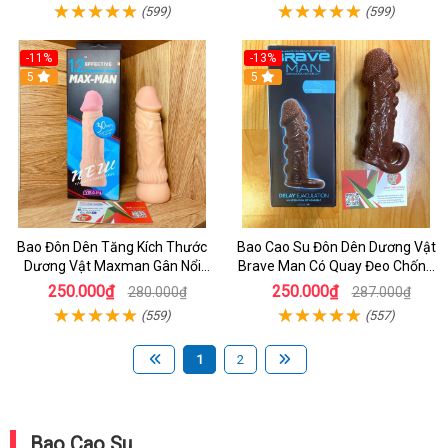
(599)
(599)
-11%
-13%
5
5
Bao Đôn Dên Tăng Kích Thước
Bao Cao Su Đôn Dên Dương Vật
Dương Vật Maxman Gân Nổi
Brave Man Có Quay Đeo Chống
30mm
Tuật Siêu Mềm Dùng Cho Nam
250.000₫
250.000₫
280.000₫
287.000₫
(559)
(557)
1
2
Bao Cao Su