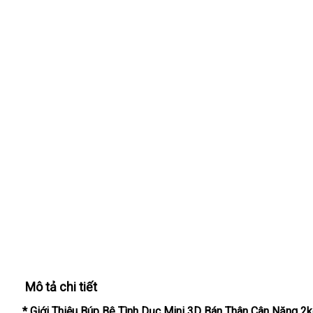
Mô tả chi tiết
* Giới Thiệu Búp Bê Tình Dục Mini 3D Bán Thân Cân Nặng 2