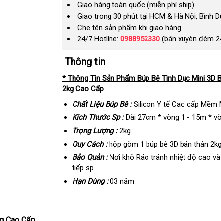
Giao hàng toàn quốc (miễn phí ship)
Giao trong 30 phút tại HCM & Hà Nội, Bình 
Che tên sản phẩm khi giao hàng
24/7 Hotline:
0988952330
(bán xuyên đêm 2
Thông tin
* Thông Tin Sản Phẩm Búp Bê Tình Dục Mini 3D 
2kg Cao Cấp
.
Chất Liệu Búp Bê :
Silicon Y tế Cao cấp Mềm M
Kích Thước Sp :
Dài 27cm * vòng 1 - 15m * vò
Trọng Lượng :
2kg.
Quy Cách :
hộp gòm 1 búp bê 3D bán thân 2k
Bảo Quản :
Nơi khô Ráo tránh nhiệt độ cao và
tiếp sp .
Hạn Dùng :
03 năm
kg Cao Cấp.