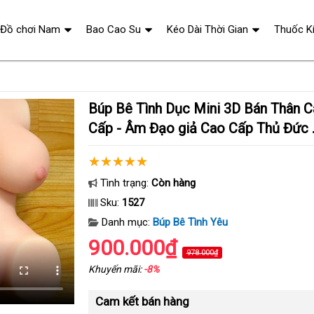
Đồ chơi Nam
Bao Cao Su
Kéo Dài Thời Gian
Thuốc K
Búp Bê Tình Dục Mini 3D Bán Thân Cân Nặng 2kg Cao
Cấp - Âm Đạo giả Cao Cấp Thủ Đức 
Tình trạng:
Còn hàng
Sku:
1527
Danh mục:
Búp Bê Tình Yêu
900.000₫
978.000₫
Khuyến mãi:
-8%
Cam kết bán hàng