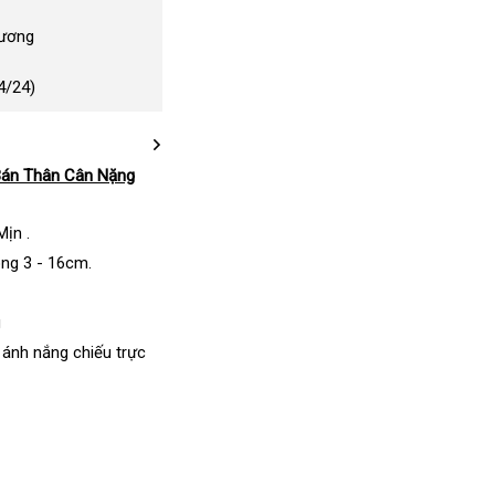
Dương
4/24)
Bán Thân Cân Nặng
ịn .
ng 3 - 16cm.
g
 ánh nắng chiếu trực