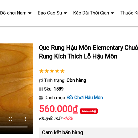
Đồ chơi Nam
Bao Cao Su
Kéo Dài Thời Gian
Thuốc K
Que Rung Hậu Môn Elementary Chuỗi Hạt 10 Chế Độ
Rung Kích Thích Lỗ Hậu Môn
Tình trạng:
Còn hàng
Sku:
1589
Danh mục:
Đồ Chơi Hậu Môn
560.000₫
666.000₫
Khuyến mãi:
-16%
Cam kết bán hàng