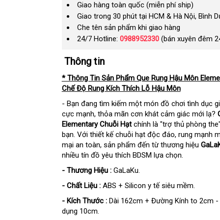
Giao hàng toàn quốc (miễn phí ship)
Giao trong 30 phút tại HCM & Hà Nội, Bình 
Che tên sản phẩm khi giao hàng
24/7 Hotline:
0988952330
(bán xuyên đêm 2
Thông tin
* Thông Tin Sản Phẩm Que Rung Hậu Môn Elemen
Chế Độ Rung Kích Thích Lỗ Hậu Môn
- Bạn đang tìm kiếm một món đồ chơi tình dục gi
cực mạnh, thỏa mãn cơn khát cảm giác mới lạ?
Elementary Chuỗi Hạt
chính là "trợ thủ phòng the
bạn. Với thiết kế chuỗi hạt độc đáo, rung mạnh 
mại an toàn, sản phẩm đến từ thương hiệu
GaLa
nhiều tín đồ yêu thích BDSM lựa chọn.
- Thương Hiệu :
GaLaKu.
- Chất Liệu :
ABS + Silicon y tế siêu mềm.
- Kích Thước :
Dài 162cm + Đường Kính to 2cm - 
dụng 10cm.