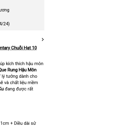
Dương
4/24)
tary Chuỗi Hạt 10
úp kích thích hậu môn
Que Rung Hậu Môn
" lý tưởng dành cho
mẽ và chất liệu mềm
Ku
đang được rất
1cm + Diều dài sử