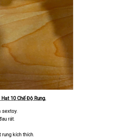
 Hạt 10 Chế Độ Rung.
 sextoy.
au rát.
rung kích thích.