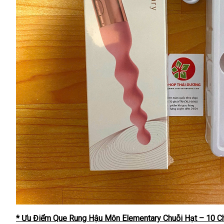
* Ưu Điểm Que Rung Hậu Môn Elementary Chuỗi Hạt – 10 C