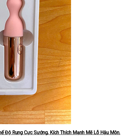
hế Độ Rung Cực Sướng, Kích Thích Mạnh Mẽ Lỗ Hậu Môn.