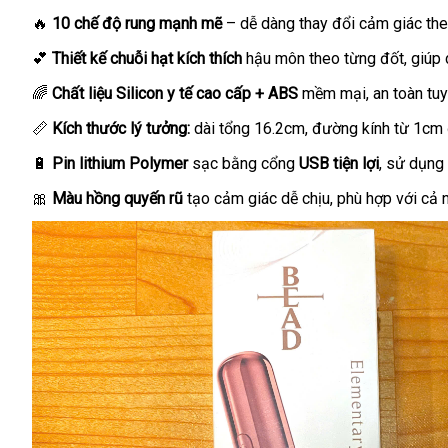
🔥
10 chế độ rung mạnh mẽ
– dễ dàng thay đổi cảm giác the
💕
Thiết kế chuỗi hạt kích thích
hậu môn theo từng đốt, giúp 
🌈
Chất liệu Silicon y tế cao cấp + ABS
mềm mại, an toàn tuyệ
📏
Kích thước lý tưởng:
dài tổng 16.2cm, đường kính từ 1cm 
🔋
Pin lithium Polymer
sạc bằng cổng
USB tiện lợi
, sử dụng
🎀
Màu hồng quyến rũ
tạo cảm giác dễ chịu, phù hợp với cả 