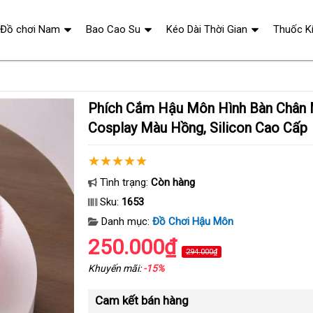
Đồ chơi Nam
Bao Cao Su
Kéo Dài Thời Gian
Thuốc K
Phích Cắm Hậu Môn Hình Bàn Chân Mèo – Đuôi Thỏ
Cosplay Màu Hồng, Silicon Cao Cấp
Tình trạng:
Còn hàng
Sku:
1653
Danh mục:
Đồ Chơi Hậu Môn
250.000₫
294.000₫
Khuyến mãi:
-15%
Cam kết bán hàng