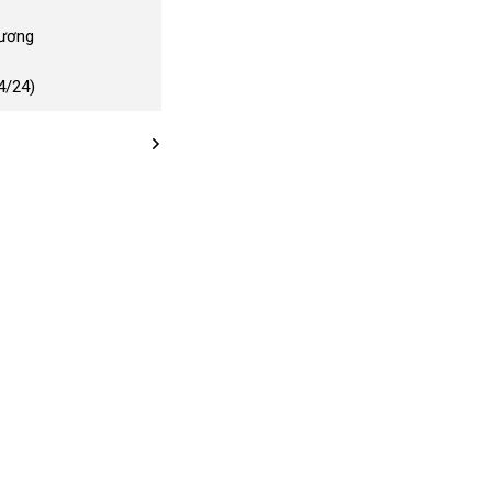
Dương
4/24)