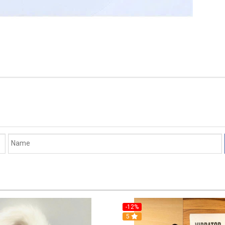
-12%
5