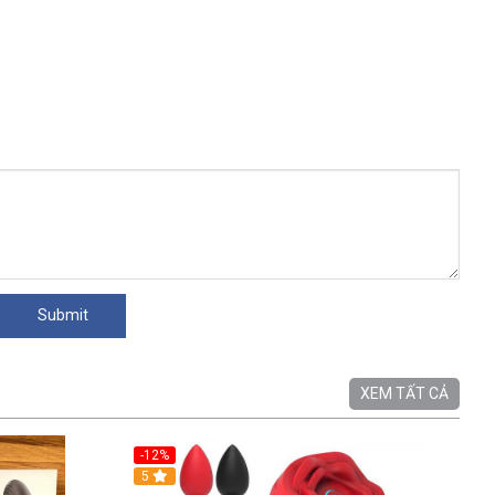
XEM TẤT CẢ
-12%
5