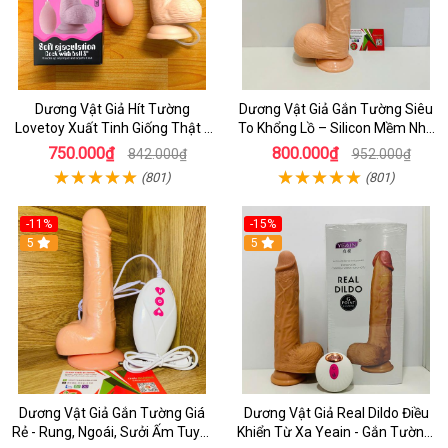
Dương Vật Giả Hít Tường
Dương Vật Giả Gắn Tường Siêu
Lovetoy Xuất Tinh Giống Thật -
To Khổng Lồ – Silicon Mềm Như
Sextoy Tự Sướng Cho Nữ
Thật, Tăng Khoái Cảm Tột Đỉnh
750.000₫
800.000₫
842.000₫
952.000₫
(801)
(801)
-11%
-15%
5
5
Dương Vật Giả Gắn Tường Giá
Dương Vật Giả Real Dildo Điều
Rẻ - Rung, Ngoái, Sưởi Ấm Tuyệt
Khiển Từ Xa Yeain - Gắn Tường,