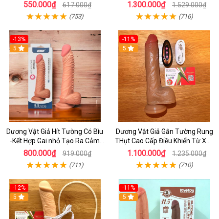
Vời
Rung Thụt Tỏa Nhiệt Cao Cấp
550.000₫
1.300.000₫
617.000₫
1.529.000₫
(753)
(716)
-13%
-11%
5
5
Dương Vật Giả Hít Tường Có Bìu
Dương Vật Giả Gắn Tường Rung
-Kết Hợp Gai nhỏ Tạo Ra Cảm
THụt Cao Cấp Điều Khiển Từ Xa -
Giác Cực Sướng Khi Dùng -
Kết Hợp Toả Nhệt
800.000₫
1.100.000₫
919.000₫
1.235.000₫
sextoy cho nữ
(711)
(710)
-12%
-11%
5
5