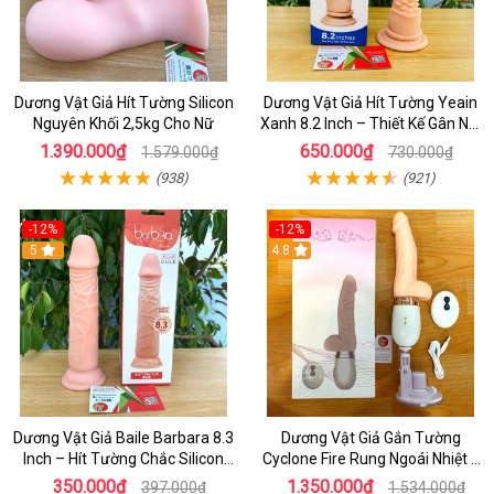
Dương Vật Giả Hít Tường Silicon
Dương Vật Giả Hít Tường Yeain
Nguyên Khối 2,5kg Cho Nữ
Xanh 8.2 Inch – Thiết Kế Gân Nổi
Chân Thật
1.390.000₫
650.000₫
1.579.000₫
730.000₫
(938)
(921)
-12%
-12%
5
4.8
Dương Vật Giả Baile Barbara 8.3
Dương Vật Giả Gắn Tường
Inch – Hít Tường Chắc Silicon
Cyclone Fire Rung Ngoái Nhiệt 7
Giống Thật Cực Phê Cho Nữ Giới
Chế Độ Silicon Cao Cấp
350.000₫
1.350.000₫
397.000₫
1.534.000₫