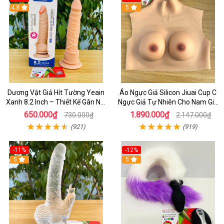
4.8
5
Dương Vật Giả Hít Tường Yeain
Áo Ngực Giả Silicon Jiuai Cup C
Xanh 8.2 Inch – Thiết Kế Gân Nổi
Ngực Giả Tự Nhiên Cho Nam Giả
Chân Thật
Gái, Drag Queen
650.000₫
1.890.000₫
730.000₫
2.147.000₫
(921)
(919)
-11%
-12%
5
5