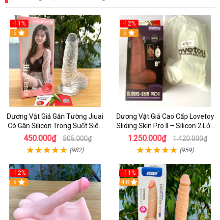
-11%
-12%
5
5
Dương Vật Giả Gắn Tường Jiuai
Dương Vật Giả Cao Cấp Lovetoy
Có Gân Silicon Trong Suốt Siêu
Sliding Skin Pro II – Silicon 2 Lớp
Mềm
Mềm Mịn, Rung Đa Tần Từ Xa
450.000₫
1.250.000₫
505.000₫
1.420.000₫
(982)
(959)
-12%
-11%
5
4.8