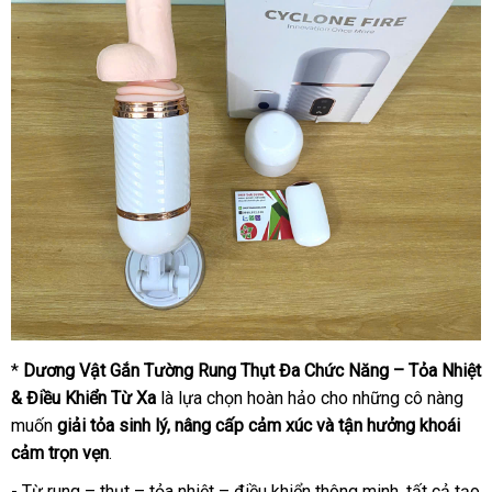
*
Dương Vật Gắn Tường Rung Thụt Đa Chức Năng – Tỏa Nhiệt
& Điều Khiển Từ Xa
là lựa chọn hoàn hảo cho những cô nàng
muốn
giải tỏa sinh lý, nâng cấp cảm xúc và tận hưởng khoái
cảm trọn vẹn
.
- Từ rung – thụt – tỏa nhiệt – điều khiển thông minh, tất cả tạo