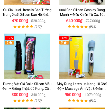
Cu Giả Jiuai Utensils Gắn Tường
Đuôi Cáo Silicon Cosplay Rung
Trong Xuất Silicon Đàn Hồi Giống
Mạnh – Điều Khiển Từ Xa, 10
Thật
Chế Độ Cực Kích Thích
470.000₫
640.000₫
528.000₫
727.000₫
(917)
(916)
-12%
-12%
5
5
Dương Vật Giả Baile Silicon Màu
Máy Rung Leten Đa Năng 10 Chế
Đen – Giống Thật, Có Rung, Cầm
Độ – Massage Âm Vật & Điểm G
Tay Giá Rẻ
Cực Phê Cho Nữ
300.000₫
950.000₫
340.000₫
1.079.000₫
(912)
(910)