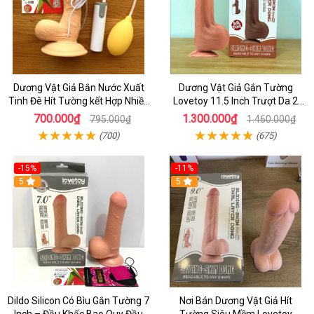
Dương Vật Giả Bắn Nước Xuất
Dương Vật Giả Gắn Tường
Tinh Đê Hít Tường kết Hợp Nhiều
Lovetoy 11.5 Inch Trượt Da 2
chế Độ Rung - Sextoy Cao Cấp
Lớp, Thiết Kế Cao Cấp
700.000₫
1.300.000₫
795.000₫
1.460.000₫
HCm
(700)
(675)
-15%
-11%
5
5
Dildo Silicon Có Bìu Gắn Tường 7
Nơi Bán Dương Vật Giả Hít