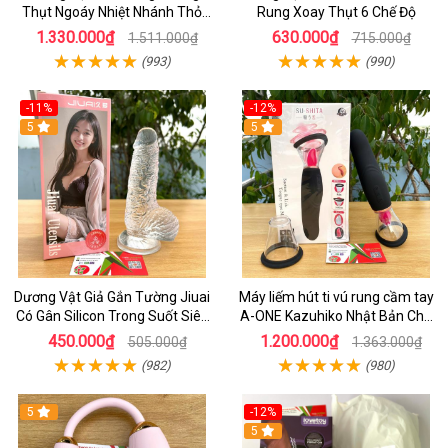
Thụt Ngoáy Nhiệt Nhánh Thỏ
Rung Xoay Thụt 6 Chế Độ
Kích Điểm G
1.330.000₫
630.000₫
1.511.000₫
715.000₫
(993)
(990)
-11%
-12%
5
5
Dương Vật Giả Gắn Tường Jiuai
Máy liếm hút ti vú rung cầm tay
Có Gân Silicon Trong Suốt Siêu
A-ONE Kazuhiko Nhật Bản Cho
Mềm
Nữ massage
450.000₫
1.200.000₫
505.000₫
1.363.000₫
(982)
(980)
5
-12%
5