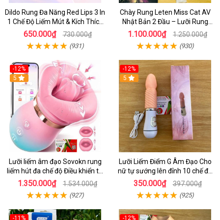
Dildo Rung Đa Năng Red Lips 3 In
Chày Rung Leten Miss Cat AV
1 Chế Độ Liếm Mút & Kích Thích
Nhật Bản 2 Đầu – Lưỡi Rung
Điểm G
Siêu Mạnh Kết Hợp Sưởi Ấm Cho
650.000₫
1.100.000₫
730.000₫
1.250.000₫
Nữ Sung Sướng
(931)
(930)
-12%
-12%
5
5
Lưỡi liếm âm đạo Sovokn rung
Lưỡi Liếm Điểm G Âm Đạo Cho
liếm hút đa chế độ Điều khiển từ
nữ tự sướng lên đỉnh 10 chế độ
xa qua app
rung giá tốt
1.350.000₫
350.000₫
1.534.000₫
397.000₫
(927)
(925)
-11%
-12%