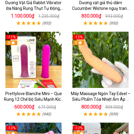
Dương Vật Giả Rabbit Vibrator
Dương vật giả thủ dâm
Đa Năng Rung Thụt Tự Động,
Cucumber Wistone nguỵ trang
Phát Nhiệt Ấm Nóng Kích Thích
hình quả dưa Leo
1.100.000₫
830.000₫
1.235.000₫
943.000₫
(955)
(950)
-11%
-12%
5
5
Prettylove Blanche Mini – Que
Máy Massage Ngón Tay Edsel –
Rung 12 Chế Độ Siêu Mạnh Kích
Siêu Phẩm Tỏa Nhiệt Ấm Áp &
Thích Điểm G Đê Mê
Rung Móc Thăng Hoa
600.000₫
800.000₫
674.000₫
909.000₫
(940)
(939)
-12%
-12%
5
4.7