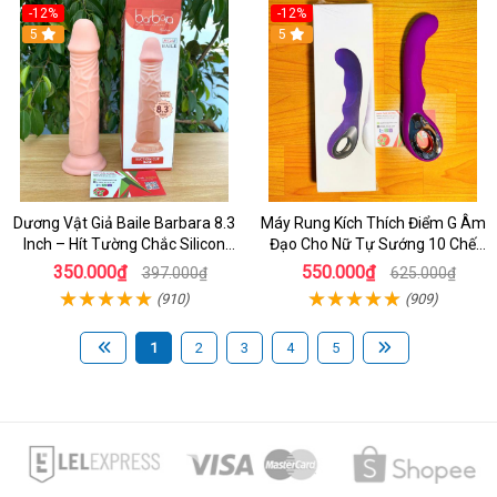
-12%
-12%
5
5
Dương Vật Giả Baile Barbara 8.3
Máy Rung Kích Thích Điểm G Âm
Inch – Hít Tường Chắc Silicon
Đạo Cho Nữ Tự Sướng 10 Chế
Giống Thật Cực Phê Cho Nữ Giới
Độ Rung
350.000₫
550.000₫
397.000₫
625.000₫
(910)
(909)
1
2
3
4
5