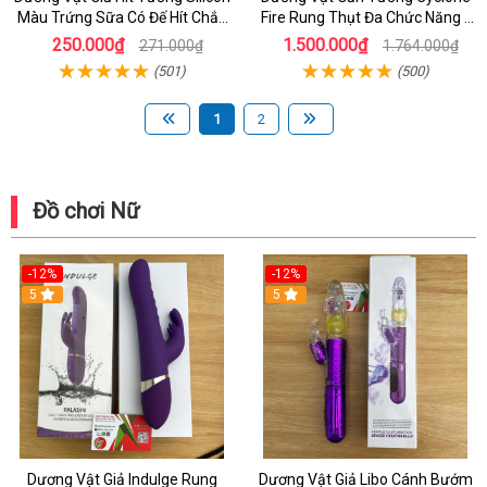
Màu Trứng Sữa Có Đế Hít Chắc
Fire Rung Thụt Đa Chức Năng -
Chắn
Kết Hợp Toả Nhiệt Và Điều Khiển
250.000₫
1.500.000₫
271.000₫
1.764.000₫
Từ Xa
(501)
(500)
1
2
Đồ chơi Nữ
-12%
-12%
5
5
Dương Vật Giả Indulge Rung
Dương Vật Giả Libo Cánh Bướm