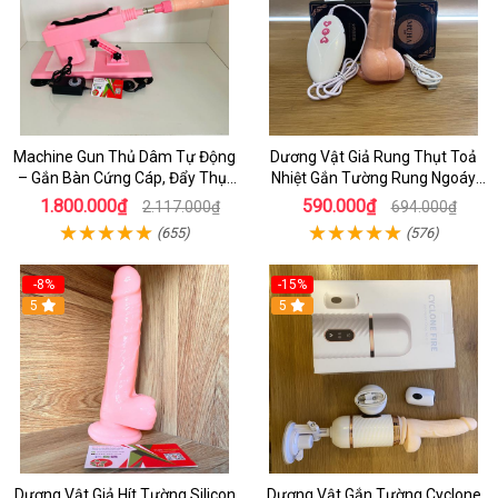
Machine Gun Thủ Dâm Tự Động
Dương Vật Giả Rung Thụt Toả
– Gắn Bàn Cứng Cáp, Đẩy Thụt
Nhiệt Gắn Tường Rung Ngoáy
Cực Mạnh, Tặng Kèm Dương
Cực Phê, Tự Sướng Nữ Siêu Phê
1.800.000₫
590.000₫
2.117.000₫
694.000₫
Vật Giả
(655)
(576)
-8%
-15%
5
5
Dương Vật Giả Hít Tường Silicon
Dương Vật Gắn Tường Cyclone