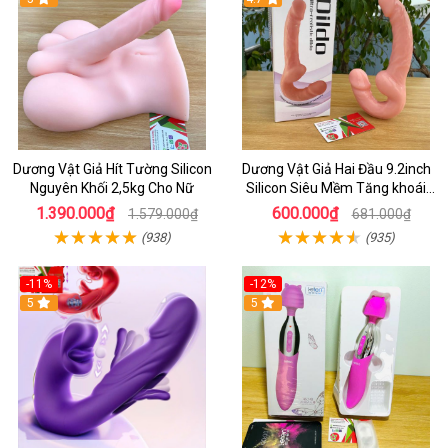
Dương Vật Giả Hít Tường Silicon
Dương Vật Giả Hai Đầu 9.2inch
Nguyên Khối 2,5kg Cho Nữ
Silicon Siêu Mềm Tăng khoái
Cảm Đôi Đỉnh Cao
1.390.000₫
600.000₫
1.579.000₫
681.000₫
(938)
(935)
-11%
-12%
5
5