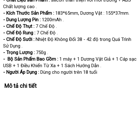
- Chất Liệu sản Phẩm :
silicon thân thiện với môi trường + ABS
Chất lượng cao .
- Kích Thước Sản Phẩm :
183*65mm, Dương Vật : 155*37mm.
- Dung Lượng Pin :
1200mAh .
- Chế Độ Thụt :
7 Chế Độ .
- Chế Độ Rung :
7 Chế Độ .
- Chế Độ Sưởi :
Nhiệt Độ Không Đổi 38 - 42 độ trong Quá Trình
Sử Dụng .
- Trọng Lượng :
750g .
- Bộ Sản Phẩm Bao Gồm :
1 máy + 1 Dương Vật Giả + 1 Cáp sạc
USB + 1 Điều Khiển Từ Xa + 1 Sách Hướng Dẫn .
- Người Áp Dụng :
Dùng cho người trên 18 tuổi
Mô tả chi tiết