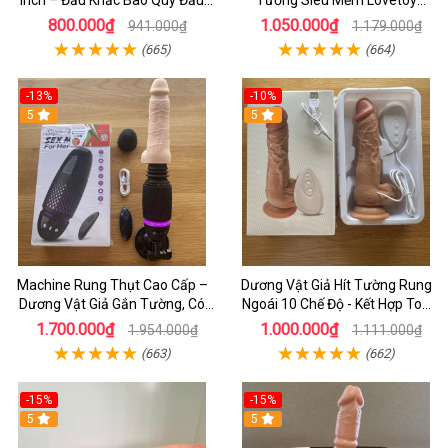
Inch – Đầu Khấc Bao Quy Đầu
Tường Siêu Mềm Lovetoy
Tăng Khoái Cảm Cho Nữ
Siliding Skin Dong 9.0 - Sextoy
800.000₫
1.050.000₫
941.000₫
1.179.000₫
Nữ Cao Cấp
(665)
(664)
-13%
-10%
5
5
Machine Rung Thụt Cao Cấp –
Dương Vật Giả Hít Tường Rung
Dương Vật Giả Gắn Tường, Có
Ngoái 10 Chế Độ - Kết Hợp Toả
Tỏa Nhiệt & Điều Khiển Từ Xa
Nhiêt Và Điều Khiển Bằng Dây
1.700.000₫
1.000.000₫
1.954.000₫
1.111.000₫
(663)
(662)
-15%
-15%
5
5