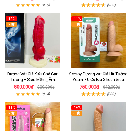
(910)
(908)
-12%
-11%
5
5
Dương Vật Giả Kiểu Chó Gắn
Sextoy Dương vật Giả Hít Tường
Tường – Siêu Mềm_ Êm
Yeain 7.0 Có Bìu Silicon Siêu
Ái_Sướng Như Thật
Mềm Chính Hãng - Bán Sextoy
800.000₫
750.000₫
909.000₫
842.000₫
Cấp Ở Thủ Đức
(814)
(803)
-11%
-16%
5
5