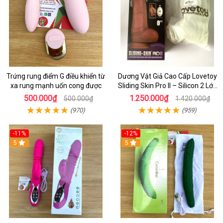
Trứng rung điểm G điều khiển từ
Dương Vật Giả Cao Cấp Lovetoy
xa rung mạnh uốn cong được
Sliding Skin Pro II – Silicon 2 Lớp
Mềm Mịn, Rung Đa Tần Từ Xa
500.000₫
1.250.000₫
500.000₫
1.420.000₫
(970)
(959)
-11%
-12%
5
5