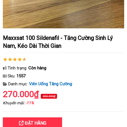
Maxxsat 100 Sildenafil - Tăng Cường Sinh Lý
Nam, Kéo Dài Thời Gian
Tình trạng:
Còn hàng
Sku:
1557
Danh mục:
Viên Uống Tăng Cường
270.000₫
303.000₫
Khuyến mãi:
-11%
ĐẶT HÀNG