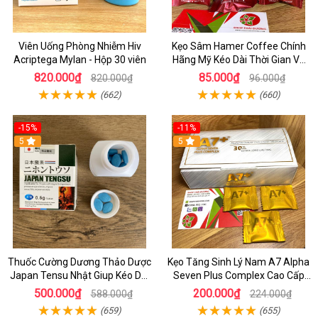
Viên Uống Phòng Nhiễm Hiv
Kẹo Sâm Hamer Coffee Chính
Acriptega Mylan - Hộp 30 viên
Hãng Mỹ Kéo Dài Thời Gian Và
Tăng Sinh Lý Nam
820.000₫
85.000₫
820.000₫
96.000₫
(662)
(660)
-15%
-11%
5
5
Thuốc Cường Dương Thảo Dược
Kẹo Tăng Sinh Lý Nam A7 Alpha
Japan Tensu Nhật Giup Kéo Dài
Seven Plus Complex Cao Cấp
Thời Gian Ở nam
Made In U.S.A.
500.000₫
200.000₫
588.000₫
224.000₫
(659)
(655)