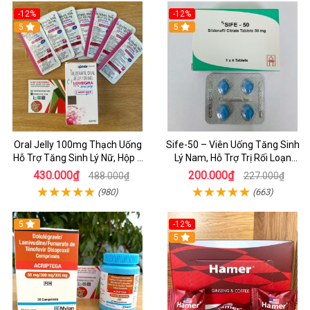
-12%
-12%
5
5
Oral Jelly 100mg Thạch Uống
Sife-50 – Viên Uống Tăng Sinh
Hỗ Trợ Tăng Sinh Lý Nữ, Hộp 7
Lý Nam, Hỗ Trợ Trị Rối Loạn
Gói
Cương Dương Yếu Sinh Lý Hiệu
430.000₫
200.000₫
488.000₫
227.000₫
Quả
(980)
(663)
5
-12%
5