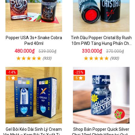
Popper USA 3s+ Snake Cobra
Tinh Dầu Popper Cristal By Rush
Pwd 40ml
10m PWD Tăng Hưng Phấn Cho
Top Bot
480.000₫
330.000₫
539.000₫
370.000₫
(933)
(930)
-14%
-25%
5
5
Gel Bôi Kéo Dài Sinh Lý Cream
Shop Bán Popper Quick Silver