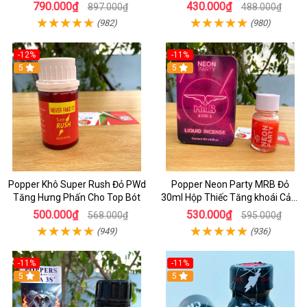
viên
Gói
790.000₫
430.000₫
897.000₫
488.000₫
(982)
(980)
-12%
-11%
5
5
Popper Khô Super Rush Đỏ PWd
Popper Neon Party MRB Đỏ
Tăng Hưng Phấn Cho Top Bót
30ml Hộp Thiếc Tăng khoái Cảm
Mạnh Cho Top Bot
500.000₫
530.000₫
568.000₫
595.000₫
(949)
(936)
-11%
-11%
5
5