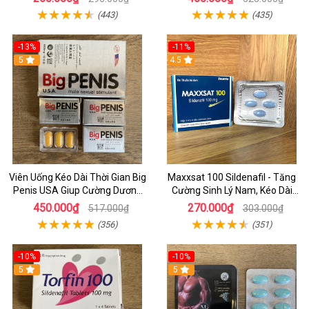
(443)
(435)
-13%
-11%
5
4.5
Viên Uống Kéo Dài Thời Gian Big
Maxxsat 100 Sildenafil - Tăng
Penis USA Giup Cường Dương
Cường Sinh Lý Nam, Kéo Dài
Và Chống Xuất Tinh Sớm
Thời Gian
450.000₫
270.000₫
517.000₫
303.000₫
(356)
(351)
-10%
-10%
5
5