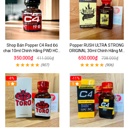
Shop Bán Popper C4 Red Đỏ
Popper RUSH ULTRA STRONG
chai 10ml Chính Hãng PWD HCM
ORIGINAL 30ml Chính Hãng Mỹ
kích thích Cực Mạnh cho LGBT -
PWD - Tăng Khoái Cảm Mạnh
350.000₫
650.000₫
411.000₫
738.000₫
TOP BOT
(907)
(906)
-8%
-11%
5
5