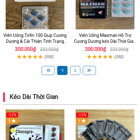
Viên Uông Tofin 100 Giup Cương
Viên Uống Maxman Hỗ Trợ
Dương & Cải Thiện Tình Trạng
Cương Dương kéo Dài Thời Gian
Yếu Sinh Lý Ở Nam
& Chống Xuất Tinh Ở Nam Giới
300.000₫
300.000₫
333.000₫
333.000₫
(350)
(350)
1
2
Kéo Dài Thời Gian
-12%
-12%
5
5