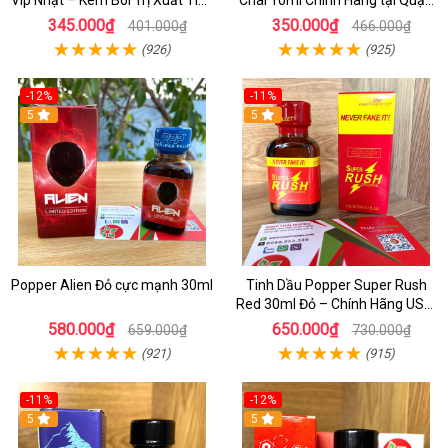
Vip Nhật – Kem Bôi Trị Xuất Tinh
Chai 10ml Chính Hãng tại Quận
Sớm Chính Hãng Cho Nam
1 - Kích thích tăng ham muốn
345.000₫
350.000₫
401.000₫
466.000₫
cực mạnh
(926)
(925)
-12%
-11%
5
5
Popper Alien Đỏ cực mạnh 30ml
Tinh Dầu Popper Super Rush
Red 30ml Đỏ – Chính Hãng USA,
Kích Thích Mạnh, Tăng Hưng
580.000₫
650.000₫
659.000₫
730.000₫
Phấn
(921)
(915)
-11%
-12%
5
5