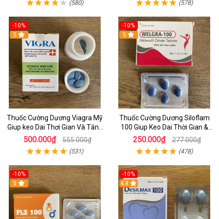
(580)
(578)
-10%
-10%
5
5
Thuốc Cường Dương Viagra Mỹ
Thuốc Cường Dương Siloflam
Giup keo Dai Thơi Gian Và Tăng
100 Giup Keo Dai Thời Gian &
Sinh Lý Ở nam
Tăng Sinh Lý Ở Nam Giới
500.000₫
250.000₫
555.000₫
277.000₫
(531)
(478)
-10%
-10%
5
4.8