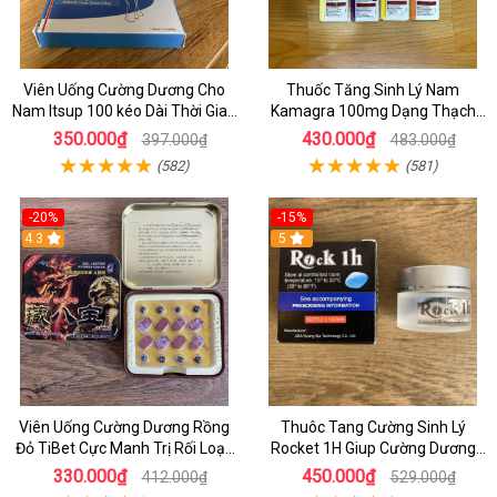
Viên Uống Cường Dương Cho
Thuốc Tăng Sinh Lý Nam
Nam Itsup 100 kéo Dài Thời Gian
Kamagra 100mg Dạng Thạch
Quan Hệ Cho Nam
Trái Cây mĩ 7 vị - Hàng ấn Độ
350.000₫
430.000₫
397.000₫
483.000₫
(582)
(581)
-20%
-15%
4.3
5
Viên Uống Cường Dương Rồng
Thuôc Tang Cường Sinh Lý
Đỏ TiBet Cực Manh Trị Rối Loạn
Rocket 1H Giup Cường Dương
Cương Dương , Tăng sinh Lý Kéo
Và Kéo Dài Thời Gian Cho Nam
330.000₫
450.000₫
412.000₫
529.000₫
Dài Thời Gian Ở Nam