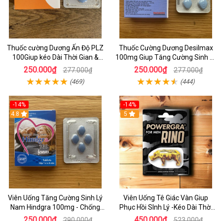
Thuốc cường Dương Ấn Độ PLZ
Thuốc Cường Dương Desilmax
100Giup kéo Dài Thời Gian &
100mg Giup Tăng Cường Sinh Lý
Tăng sinh Lý Ở Nam
& Kéo Dài Thời Gian Cho Nam
250.000₫
250.000₫
277.000₫
277.000₫
Hiệu Quả
(469)
(444)
-14%
-14%
4.8
5
Viên Uống Tăng Cường Sinh Lý
Viên Uống Tê Giác Vàn Giup
Nam Hindgra 100mg - Chống
Phục Hồi SInh Lý -Kéo Dài Thời
XTS & Kéo Dài Thời Gian Ở nam
Gian vỉ 1 Viên
250.000₫
450.000₫
290.000₫
523.000₫