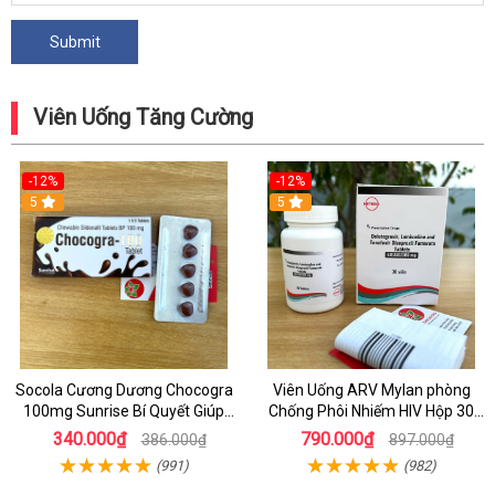
Viên Uống Tăng Cường
-12%
-12%
5
5
Socola Cương Dương Chocogra
Viên Uống ARV Mylan phòng
100mg Sunrise Bí Quyết Giúp
Chống Phôi Nhiếm HIV Hộp 30
Nam Giới Sung Mãn
viên
340.000₫
790.000₫
386.000₫
897.000₫
(991)
(982)