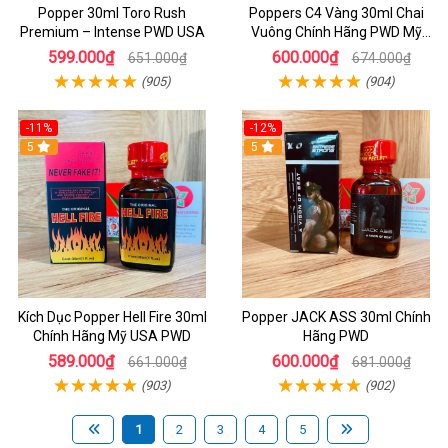
Popper 30ml Toro Rush
Poppers C4 Vàng 30ml Chai
Premium – Intense PWD USA
Vuông Chính Hãng PWD Mỹ
Tăng Hưng Phấn Cho Top Bot
599.000₫
600.000₫
651.000₫
674.000₫
(905)
(904)
-11%
-12%
5
5
Kích Dục Popper Hell Fire 30ml
Popper JACK ASS 30ml Chính
Chính Hãng Mỹ USA PWD
Hãng PWD
589.000₫
600.000₫
661.000₫
681.000₫
(903)
(902)
1
2
3
4
5