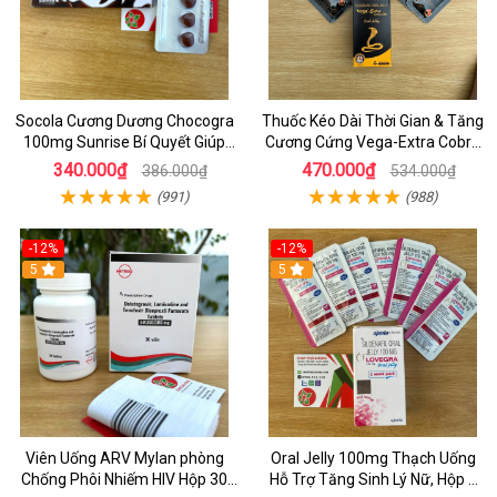
Socola Cương Dương Chocogra
Thuốc Kéo Dài Thời Gian & Tăng
100mg Sunrise Bí Quyết Giúp
Cương Cứng Vega-Extra Cobra
Nam Giới Sung Mãn
200mg Oral Jelly Chính Hãng
340.000₫
470.000₫
386.000₫
534.000₫
(991)
(988)
-12%
-12%
5
5
Viên Uống ARV Mylan phòng
Oral Jelly 100mg Thạch Uống
Chống Phôi Nhiếm HIV Hộp 30
Hỗ Trợ Tăng Sinh Lý Nữ, Hộp 7