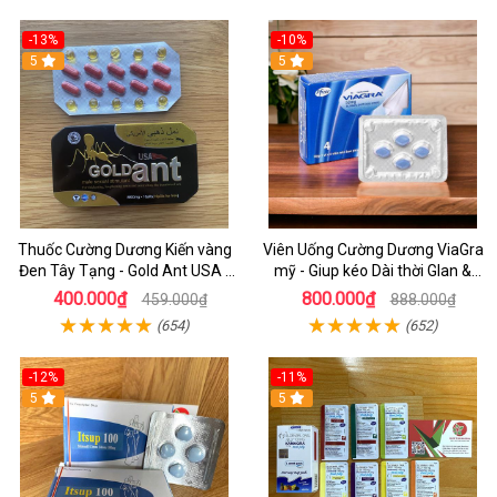
-13%
-10%
5
5
Thuốc Cường Dương Kiến vàng
Viên Uống Cường Dương ViaGra
Đen Tây Tạng - Gold Ant USA -
mỹ - Giup kéo Dài thời GIan &
Kéo Dài Thời gian Cho Nam
Tăng Cường Sinh Lys Ở Nam
400.000₫
800.000₫
459.000₫
888.000₫
Hiệu Quả
(654)
(652)
-12%
-11%
5
5