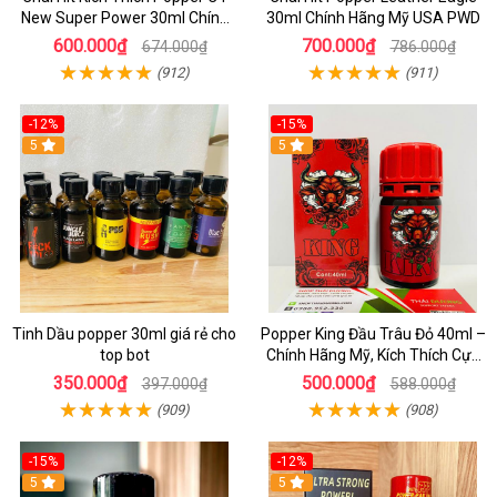
New Super Power 30ml Chính
30ml Chính Hãng Mỹ USA PWD
Hãng Mỹ USA
600.000₫
700.000₫
674.000₫
786.000₫
(912)
(911)
-12%
-15%
5
5
Tinh Dầu popper 30ml giá rẻ cho
Popper King Đầu Trâu Đỏ 40ml –
top bot
Chính Hãng Mỹ, Kích Thích Cực
Mạnh Cho Top & Bot
350.000₫
500.000₫
397.000₫
588.000₫
(909)
(908)
-15%
-12%
5
5