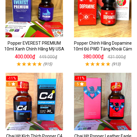
Popper EVEREST PREMIUM
Popper Chính Hãng Dopamine
10ml Xanh Chính Hãng Mỹ USA
10ml Đỏ PWD Tăng Khoái Cảm
400.000₫
380.000₫
449.000₫
431.000₫
(915)
(913)
-11%
-11%
5
5
Chai Hít Kích Thích Popper C4
Chai Hít Popper Leather Eagle