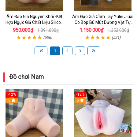
Âm Đạo Giả Nguyên Khối -Kết
Âm Đạo Giả Cầm Tay Yulei Jiuai
Hợp Ngực Giả Chất Liệu Silicon
Co Bóp Bú Mút Dương Vật Tự
Siêu Mềm 2kg
Động -kết Hợp Rung Rên Toả
950.000₫
1.150.000₫
1.091.000₫
1.352.000₫
Nhiệt
(536)
(521)
1
2
3
Đồ chơi Nam
-12%
-12%
5
5