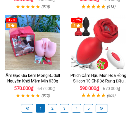
(915)
(913)
-12%
-12%
5
5
Âm Đạo Giả kèm Mông BJdoll
Phích Cắm Hậu Môn Hoa Hồng
Nguyên Khối Mềm Mịn 630g
Silicon 10 Chế Độ Rung Điều
Khiển Từ Xa
570.000₫
590.000₫
647.000₫
670.000₫
(912)
(909)
1
2
3
4
5