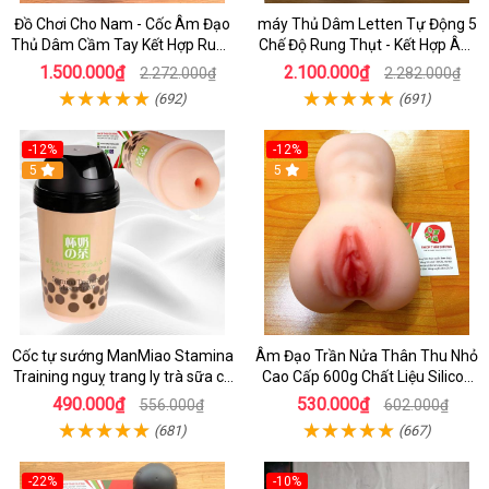
Đồ Chơi Cho Nam - Cốc Âm Đạo
máy Thủ Dâm Letten Tự Động 5
Thủ Dâm Cầm Tay Kết Hợp Rung
Chế Độ Rung Thụt - Kết Hợp Âm
Bú Mút Dương Vật Cho Nam Tự
Đạo Giả Rung Xoay Cao Cấp
1.500.000₫
2.100.000₫
2.272.000₫
2.282.000₫
Sướng Hiệu Quả
(692)
(691)
-12%
-12%
5
5
Cốc tự sướng ManMiao Stamina
Âm Đạo Trần Nửa Thân Thu Nhỏ
Training nguỵ trang ly trà sữa có
Cao Cấp 600g Chất Liệu Silicon
hạt trân châu
Siêu Mềm - Nơi Bán Âm Đạo Giẩ
490.000₫
530.000₫
556.000₫
602.000₫
Thủ Đức .
(681)
(667)
-22%
-10%