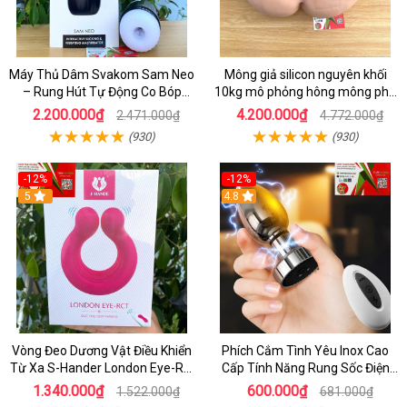
Máy Thủ Dâm Svakom Sam Neo
Mông giả silicon nguyên khối
– Rung Hút Tự Động Co Bóp
10kg mô phỏng hông mông phụ
Mạnh Mẽ Điều Khiển Từ Xa Qua
nữ siêu thật có âm đạo và hậu
2.200.000₫
4.200.000₫
2.471.000₫
4.772.000₫
App Hiện Đại
môn - shopthaiduong.com
(930)
(930)
-12%
-12%
5
4.8
Vòng Đeo Dương Vật Điều Khiển
Phích Cắm Tình Yêu Inox Cao
Từ Xa S-Hander London Eye-Rct
Cấp Tính Năng Rung Sốc Điện
rung mạnh Kích Thích
Có Remote
1.340.000₫
600.000₫
1.522.000₫
681.000₫