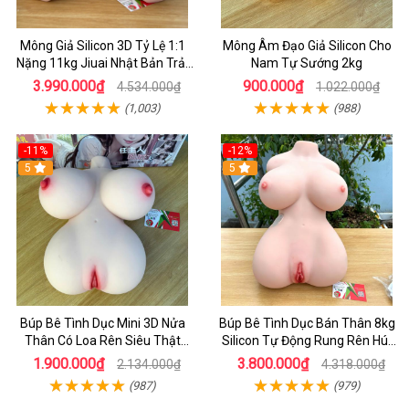
Mông Giả Silicon 3D Tỷ Lệ 1:1
Mông Âm Đạo Giả Silicon Cho
Nặng 11kg Jiuai Nhật Bản Trải
Nam Tự Sướng 2kg
Nghiệm Siêu Thực
3.990.000₫
900.000₫
4.534.000₫
1.022.000₫
(1,003)
(988)
-11%
-12%
5
5
Búp Bê Tình Dục Mini 3D Nửa
Búp Bê Tình Dục Bán Thân 8kg
Thân Có Loa Rên Siêu Thật
Silicon Tự Động Rung Rên Hút
Chính Hãng
Nhiệt
1.900.000₫
3.800.000₫
2.134.000₫
4.318.000₫
(987)
(979)