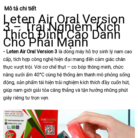
Mô tả chi tiết
Leten Air Oral Version
3 – Trải Nghiệm Kích
Thích Đỉnh Cao Dành
Cho Phái Mạnh
- Leten Air Oral Version 3
là dòng máy hỗ trợ sinh lý nam cao
cấp, tích hợp công nghệ hiện đại mang đến cảm giác chân
thực vượt trội. Với cơ chế thụt – co bóp thông minh, chức
năng sưởi ấm 40°C cùng hệ thống âm thanh mô phỏng sống
động, sản phẩm tái hiện trải nghiệm kích thích đầy cuốn hút,
giúp nam giới giải tỏa căng thẳng và tận hưởng những phút
giây riêng tư trọn vẹn.