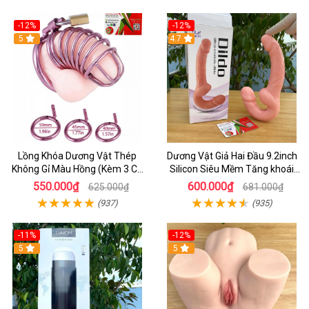
-12%
-12%
5
4.7
Lồng Khóa Dương Vật Thép
Dương Vật Giả Hai Đầu 9.2inch
Không Gỉ Màu Hồng (Kèm 3 Cỡ
Silicon Siêu Mềm Tăng khoái
Vòng)
Cảm Đôi Đỉnh Cao
550.000₫
600.000₫
625.000₫
681.000₫
(937)
(935)
-11%
-12%
5
5