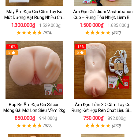
Máy Âm Đạo Giả Cầm Tay Bú
Âm Đạo Giả Jiuai Masturbation
Mút Dương Vật Rung Nhiều Chế
Cup – Rung Tỏa Nhiệt, Liếm Bú
Độ Sưởi Cho Nam Tự Sướng
Tự Động 7 Chế Độ Mạnh Mẽ
1.300.000₫
1.500.000₫
1.529.000₫
1.685.000₫
(615)
(592)
-10%
-16%
5
5
Búp Bê Âm Đạo Giả Silicon
Âm Đạo Trần 3D Cầm Tay Có
Mông Gái Mới Lớn Siêu Mềm 2kg
Rung Kết Hợp Rên Chất Liệu Siêu
Mềm Dùng Cho Nam Giới Tự
850.000₫
750.000₫
944.000₫
892.000₫
Sướng
(577)
(570)