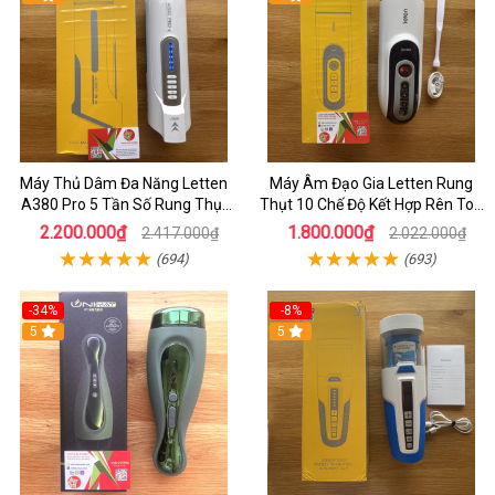
Máy Thủ Dâm Đa Năng Letten
Máy Âm Đạo Gia Letten Rung
A380 Pro 5 Tần Số Rung Thụt
Thụt 10 Chế Độ Kết Hợp Rên Toả
Kết Hợp Tiếng Rên Và Toả Nhiệt
Nhiệt Và Sưởi Ấm 40 Độ - Âm
2.200.000₫
1.800.000₫
2.417.000₫
2.022.000₫
Sưởi Ấm
Đạo Giả HCM
(694)
(693)
-34%
-8%
5
5