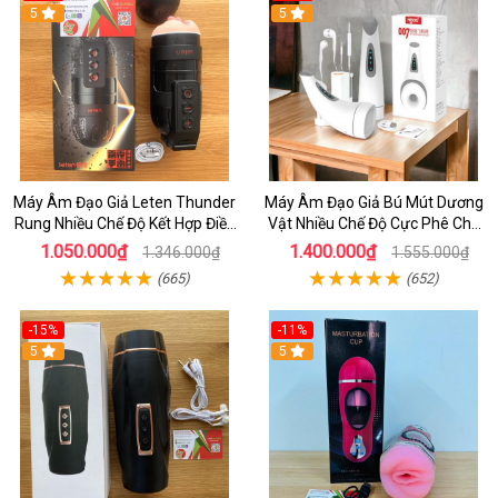
5
5
Máy Âm Đạo Giả Leten Thunder
Máy Âm Đạo Giả Bú Mút Dương
Rung Nhiều Chế Độ Kết Hợp Điều
Vật Nhiều Chế Độ Cực Phê Cho
Khiển Từ Xa Qua aap Dùng Cho
Nam
1.050.000₫
1.400.000₫
1.346.000₫
1.555.000₫
Nam Tự Sướng
(665)
(652)
-15%
-11%
5
5