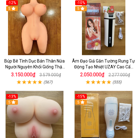
-12%
-10%
5
5
Búp Bê Tình Dục Bán Thân Nửa
Âm Đạo Giả Gắn Tường Rung Tự
Người Nguyên Khối Giống Thật
Động Tạo Nhiệt UZAY Cao Cấp
Con 8,5kg - Nơi Bán Búp Bê Hcm
Cho Nam tự Sướng
3.150.000₫
2.050.000₫
3.579.000₫
2.277.000₫
(567)
(555)
-13%
-15%
5
5