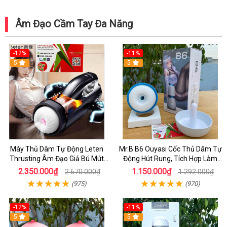
Âm Đạo Cầm Tay Đa Năng
-12%
-11%
5
5
Máy Thủ Dâm Tự Động Leten
Mr.B B6 Ouyasi Cốc Thủ Dâm Tự
Thrusting Âm Đạo Giả Bú Mút
Động Hút Rung, Tích Hợp Làm
Cao Cấp Cho Nam
Ấm Cao Cấp
2.350.000₫
1.150.000₫
2.670.000₫
1.292.000₫
(975)
(970)
-12%
-11%
5
5