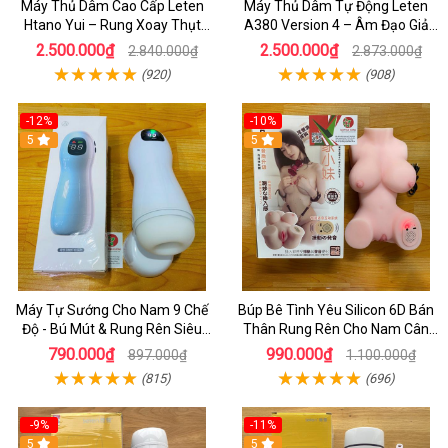
Máy Thủ Dâm Cao Cấp Leten
Máy Thủ Dâm Tự Động Leten
Htano Yui – Rung Xoay Thụt
A380 Version 4 – Âm Đạo Giả
Mạnh, Có Tiếng Rên JAV
Đa Năng, Sục Mạnh Cực Sướng
2.500.000₫
2.500.000₫
2.840.000₫
2.873.000₫
(920)
(908)
-12%
-10%
5
5
Máy Tự Sướng Cho Nam 9 Chế
Búp Bê Tình Yêu Silicon 6D Bán
Độ - Bú Mút & Rung Rên Siêu
Thân Rung Rên Cho Nam Cân
Đỉnh
Nặng 2kg
790.000₫
990.000₫
897.000₫
1.100.000₫
(815)
(696)
-9%
-11%
5
5