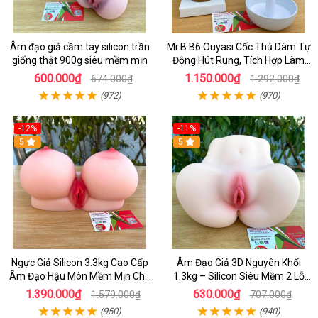
Âm đạo giả cầm tay silicon trần
Mr.B B6 Ouyasi Cốc Thủ Dâm Tự
giống thật 900g siêu mềm mịn
Động Hút Rung, Tích Hợp Làm
Ấm Cao Cấp
600.000₫
1.150.000₫
674.000₫
1.292.000₫
(972)
(970)
-12%
-11%
5
5
Ngực Giả Silicon 3.3kg Cao Cấp
Âm Đạo Giả 3D Nguyên Khối
Âm Đạo Hậu Môn Mềm Mịn Cho
1.3kg – Silicon Siêu Mềm 2 Lỗ
Nam
Nằm Ngửa Như Thật
1.390.000₫
630.000₫
1.579.000₫
707.000₫
(950)
(940)