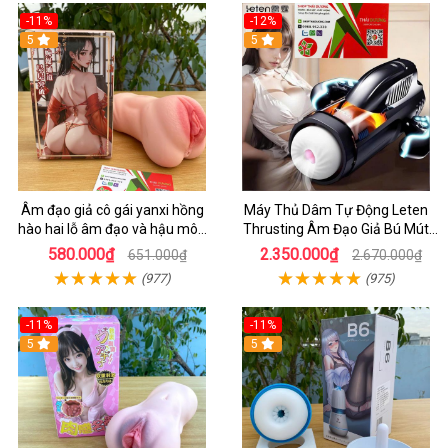
-11%
-12%
5
5
Âm đạo giả cô gái yanxi hồng
Máy Thủ Dâm Tự Động Leten
hào hai lỗ âm đạo và hậu môn
Thrusting Âm Đạo Giả Bú Mút
cho nam tự sướng 610g
Cao Cấp Cho Nam
580.000₫
2.350.000₫
651.000₫
2.670.000₫
(977)
(975)
-11%
-11%
5
5