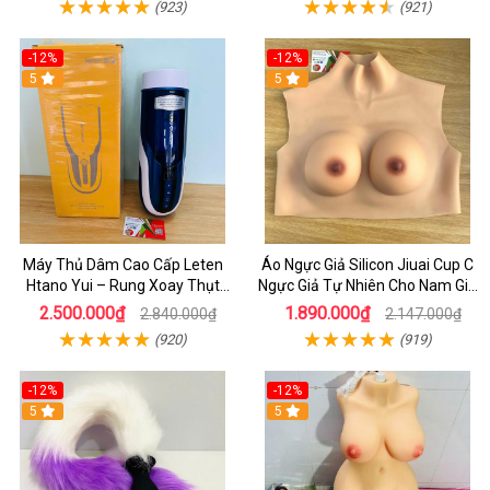
(923)
(921)
-12%
-12%
5
5
Máy Thủ Dâm Cao Cấp Leten
Áo Ngực Giả Silicon Jiuai Cup C
Htano Yui – Rung Xoay Thụt
Ngực Giả Tự Nhiên Cho Nam Giả
Mạnh, Có Tiếng Rên JAV
Gái, Drag Queen
2.500.000₫
1.890.000₫
2.840.000₫
2.147.000₫
(920)
(919)
-12%
-12%
5
5