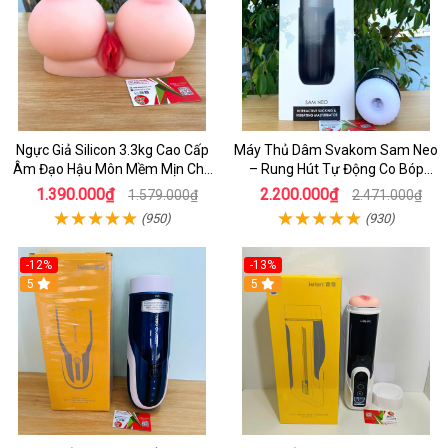
Ngực Giả Silicon 3.3kg Cao Cấp
Máy Thủ Dâm Svakom Sam Neo
Âm Đạo Hậu Môn Mềm Mịn Cho
– Rung Hút Tự Động Co Bóp
Nam
Mạnh Mẽ Điều Khiển Từ Xa Qua
1.390.000₫
2.200.000₫
1.579.000₫
2.471.000₫
App Hiện Đại
(950)
(930)
-12%
-13%
5
5