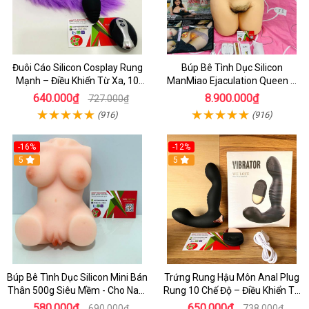
Đuôi Cáo Silicon Cosplay Rung
Búp Bê Tình Dục Silicon
Mạnh – Điều Khiển Từ Xa, 10
ManMiao Ejaculation Queen –
Chế Độ Cực Kích Thích
Rung Cảm Biến, Sưởi Ấm & Phun
640.000₫
8.900.000₫
727.000₫
Nước Thông Minh
(916)
(916)
-16%
-12%
5
5
Búp Bê Tình Dục Silicon Mini Bán
Trứng Rung Hậu Môn Anal Plug
Thân 500g Siêu Mềm - Cho Nam
Rung 10 Chế Độ – Điều Khiển Từ
Thủ Dâm Tự Sướng
Xa, We Love
580.000₫
650.000₫
690.000₫
738.000₫