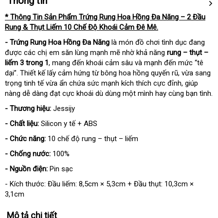
Thông tin
* Thông Tin Sản Phẩm Trứng Rung Hoa Hồng Đa Năng – 2 Đầu
Rung & Thụt Liếm 10 Chế Độ Khoái Cảm Đê Mê.
- Trứng Rung Hoa Hồng Đa Năng
là món đồ chơi tình dục đang
được các chị em săn lùng mạnh mẽ nhờ khả năng
rung – thụt –
liếm 3 trong 1
, mang đến khoái cảm sâu và mạnh đến mức “tê
dại”. Thiết kế lấy cảm hứng từ bông hoa hồng quyến rũ, vừa sang
trọng tinh tế vừa ẩn chứa sức mạnh kích thích cực đỉnh, giúp
nàng dễ dàng đạt cực khoái dù dùng một mình hay cùng bạn tình.
- Thương hiệu:
Jessijy
- Chất liệu:
Silicon y tế + ABS
- Chức năng:
10 chế độ rung – thụt – liếm
- Chống nước:
100%
- Nguồn điện:
Pin sạc
- Kích thước: Đầu liếm: 8,5cm × 5,3cm + Đầu thụt: 10,3cm ×
3,1cm
Mô tả chi tiết