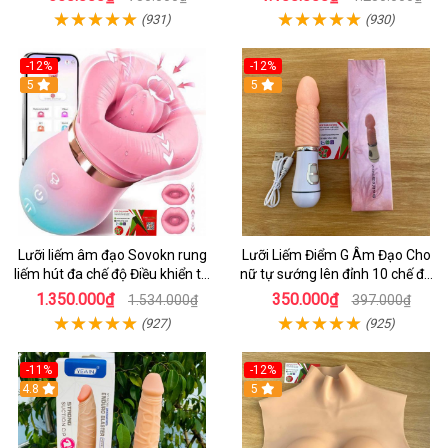
Nữ Sung Sướng
(931)
(930)
-12%
-12%
5
5
Lưỡi liếm âm đạo Sovokn rung
Lưỡi Liếm Điểm G Âm Đạo Cho
liếm hút đa chế độ Điều khiển từ
nữ tự sướng lên đỉnh 10 chế độ
xa qua app
rung giá tốt
1.350.000₫
350.000₫
1.534.000₫
397.000₫
(927)
(925)
-11%
-12%
4.8
5