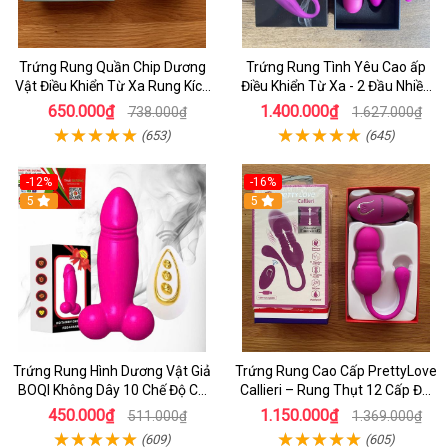
Trứng Rung Quần Chip Dương
Trứng Rung Tình Yêu Cao ấp
Vật Điều Khiển Từ Xa Rung Kích
Điều Khiển Từ Xa - 2 Đầu Nhiều
thích Nữ - shopthaiduong.com
Chế Độ
650.000₫
1.400.000₫
738.000₫
1.627.000₫
(653)
(645)
-12%
-16%
5
5
Trứng Rung Hình Dương Vật Giả
Trứng Rung Cao Cấp PrettyLove
BOQI Không Dây 10 Chế Độ Có
Callieri – Rung Thụt 12 Cấp Độ,
Remote
Remote Không Dây
450.000₫
1.150.000₫
511.000₫
1.369.000₫
(609)
(605)