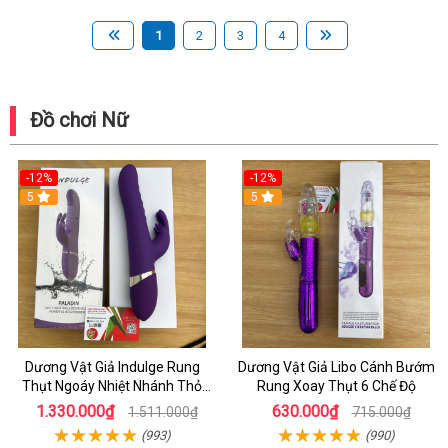
1
2
3
4
Đồ chơi Nữ
-12%
-12%
5
5
Dương Vật Giả Indulge Rung
Dương Vật Giả Libo Cánh Bướm
Thụt Ngoáy Nhiệt Nhánh Thỏ
Rung Xoay Thụt 6 Chế Độ
Kích Điểm G
1.330.000₫
630.000₫
1.511.000₫
715.000₫
(993)
(990)