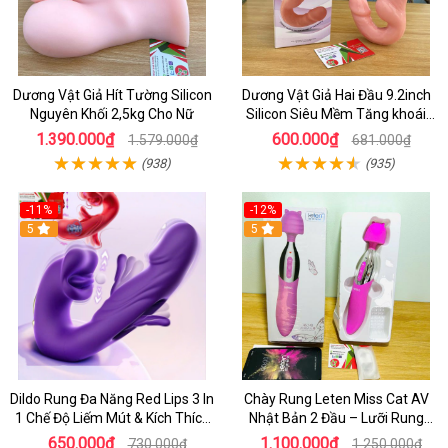
Dương Vật Giả Hít Tường Silicon
Dương Vật Giả Hai Đầu 9.2inch
Nguyên Khối 2,5kg Cho Nữ
Silicon Siêu Mềm Tăng khoái
Cảm Đôi Đỉnh Cao
1.390.000₫
600.000₫
1.579.000₫
681.000₫
(938)
(935)
-11%
-12%
5
5
Dildo Rung Đa Năng Red Lips 3 In
Chày Rung Leten Miss Cat AV
1 Chế Độ Liếm Mút & Kích Thích
Nhật Bản 2 Đầu – Lưỡi Rung
Điểm G
Siêu Mạnh Kết Hợp Sưởi Ấm Cho
650.000₫
1.100.000₫
730.000₫
1.250.000₫