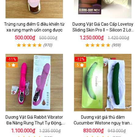
Trứng rung điểm G điều khiển từ
Dương Vật Giả Cao Cấp Lovetoy
xa rung mạnh uốn cong được
Sliding Skin Pro II – Silicon 2 Lớp
Mềm Mịn, Rung Đa Tần Từ Xa
500.000₫
1.250.000₫
500.000₫
1.420.000₫
(970)
(959)
-11%
-12%
5
5
Dương Vật Giả Rabbit Vibrator
Dương vật giả thủ dâm
Đa Năng Rung Thụt Tự Động,
Cucumber Wistone nguỵ trang
Phát Nhiệt Ấm Nóng Kích Thích
hình quả dưa Leo
1.100.000₫
830.000₫
1.235.000₫
943.000₫