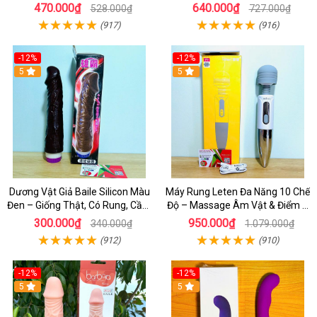
Thật
Chế Độ Cực Kích Thích
470.000₫
640.000₫
528.000₫
727.000₫
(917)
(916)
-12%
-12%
5
5
Dương Vật Giả Baile Silicon Màu
Máy Rung Leten Đa Năng 10 Chế
Đen – Giống Thật, Có Rung, Cầm
Độ – Massage Âm Vật & Điểm G
Tay Giá Rẻ
Cực Phê Cho Nữ
300.000₫
950.000₫
340.000₫
1.079.000₫
(912)
(910)
-12%
-12%
5
5