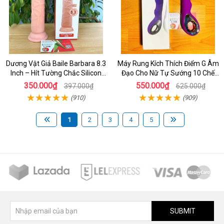
Dương Vật Giả Baile Barbara 8.3
Máy Rung Kích Thích Điểm G Âm
Inch – Hít Tường Chắc Silicon
Đạo Cho Nữ Tự Sướng 10 Chế
Giống Thật Cực Phê Cho Nữ Giới
Độ Rung
350.000₫
550.000₫
397.000₫
625.000₫
(910)
(909)
1
2
3
4
5
SUBMIT