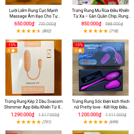
Lưỡi Liếm Rung Cực Mạnh
Trứng Rung Mu Rùa Điều Khiển
Massage Âm Đạo Cho Tự
Từ Xa – Gắn Quần Chip, Rung
Sướng - Mua Lưỡi liếm Chính
Cực Mạnh 12 Chế Độ
650.000₫
850.000₫
730.000₫
988.000₫
Hãng Tại HCM
(802)
(718)
-15%
-15%
5
5
Trứng Rung Kép 2 Dầu Svacom
Trứng Rung Sốc Điện kích thich
Shimmer App Điều Khiển Từ Xa
nữ Pretty love - Kết Hợp Điều
Bằng Ứng Dụng Điện Thoại
Khiển Từ xa cho Nữ Tụe Sướng
1.290.000₫
1.200.000₫
1.517.000₫
1.411.000₫
(701)
(699)