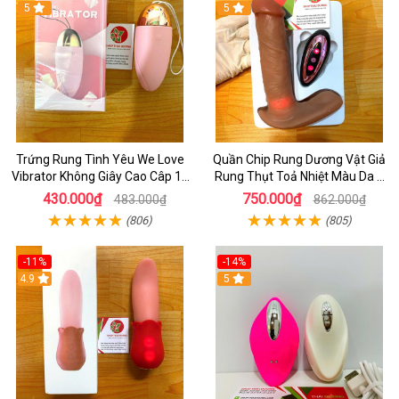
5
5
Trứng Rung Tình Yêu We Love
Quần Chip Rung Dương Vật Giả
Vibrator Không Giây Cao Câp 10
Rung Thụt Toả Nhiệt Màu Da 7
Chế Độ Rung - Dùng Pin
Chế Độ Thụt _ Điều Khiển Từ Xa
430.000₫
750.000₫
483.000₫
862.000₫
Bằng Remote
(806)
(805)
-11%
-14%
4.9
5