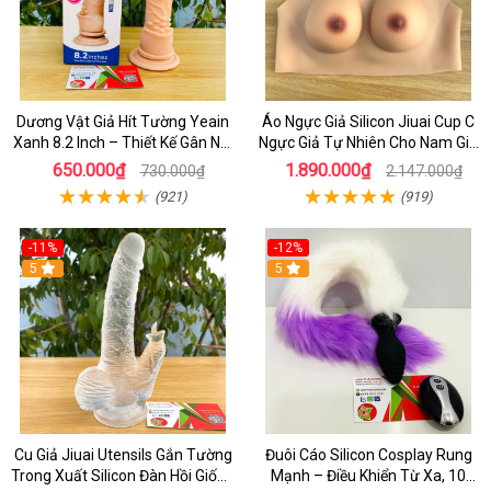
Dương Vật Giả Hít Tường Yeain
Áo Ngực Giả Silicon Jiuai Cup C
Xanh 8.2 Inch – Thiết Kế Gân Nổi
Ngực Giả Tự Nhiên Cho Nam Giả
Chân Thật
Gái, Drag Queen
650.000₫
1.890.000₫
730.000₫
2.147.000₫
(921)
(919)
-11%
-12%
5
5
Cu Giả Jiuai Utensils Gắn Tường
Đuôi Cáo Silicon Cosplay Rung
Trong Xuất Silicon Đàn Hồi Giống
Mạnh – Điều Khiển Từ Xa, 10