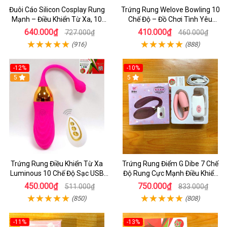
Đuôi Cáo Silicon Cosplay Rung
Trứng Rung Welove Bowling 10
Mạnh – Điều Khiển Từ Xa, 10
Chế Độ – Đồ Chơi Tình Yêu
Chế Độ Cực Kích Thích
Không Dây Cực Mạnh Cho Nữ
640.000₫
410.000₫
727.000₫
460.000₫
Giới
(916)
(888)
-12%
-10%
5
5
Trứng Rung Điều Khiển Từ Xa
Trứng Rung Điểm G Dibe 7 Chế
Luminous 10 Chế Độ Sạc USB
Độ Rung Cực Mạnh Điều Khiển
Cao Cấp Cho Nữ
Từ Xa
450.000₫
750.000₫
511.000₫
833.000₫
(850)
(808)
-11%
-13%