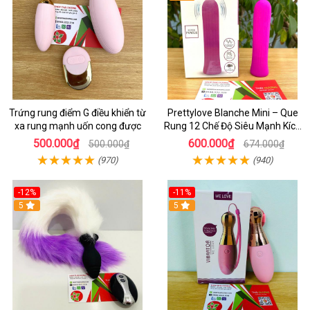
Trứng rung điểm G điều khiển từ
Prettylove Blanche Mini – Que
xa rung mạnh uốn cong được
Rung 12 Chế Độ Siêu Mạnh Kích
Thích Điểm G Đê Mê
500.000₫
600.000₫
500.000₫
674.000₫
(970)
(940)
-12%
-11%
5
5