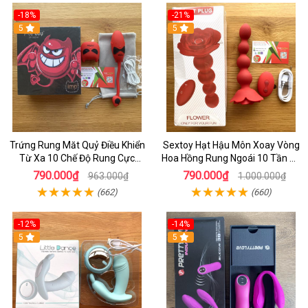
-18%
-21%
5
5
Trứng Rung Măt Quỷ Điều Khiển
Sextoy Hạt Hậu Môn Xoay Vòng
Từ Xa 10 Chế Độ Rung Cực
Hoa Hồng Rung Ngoái 10 Tần Số
Mạnh - Hỗ Trợ Nữ Gới Giải Toả
Cực Mạnh - Dồ Chơi Hậu Môn
790.000₫
790.000₫
963.000₫
1.000.000₫
Căng Thẳng
(662)
(660)
-12%
-14%
5
5