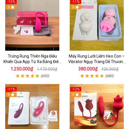
-15%
-11%
5
5
Trứng Rung Thiên Nga Điều
Máy Rung Lưỡi Liếm Heo Con –
Khiển Qua App Từ Xa Bằng Điên
Vibrator Ngụy Trang Dễ Thương
Thoại Cao Cấp Cho Nữ Tự
Màu Hồng Cute
1.250.000₫
380.000₫
1.470.000₫
426.000₫
Sướng
(692)
(680)
-11%
-12%
5
5