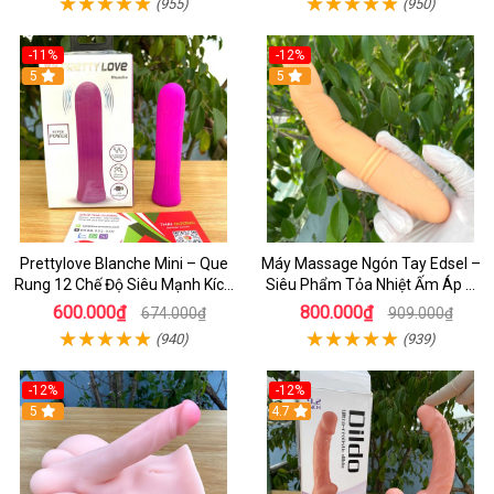
(955)
(950)
-11%
-12%
5
5
Prettylove Blanche Mini – Que
Máy Massage Ngón Tay Edsel –
Rung 12 Chế Độ Siêu Mạnh Kích
Siêu Phẩm Tỏa Nhiệt Ấm Áp &
Thích Điểm G Đê Mê
Rung Móc Thăng Hoa
600.000₫
800.000₫
674.000₫
909.000₫
(940)
(939)
-12%
-12%
5
4.7