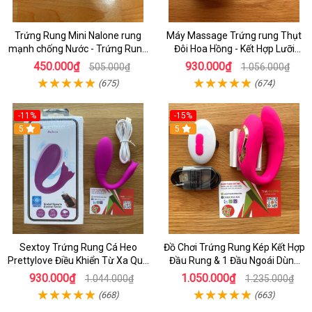
Trứng Rung Mini Nalone rung
Máy Massage Trứng rung Thụt
mạnh chống Nước - Trứng Rung
Đôi Hoa Hồng - Kết Hợp Lưỡi
Giá rẻ Hcm
Liếm Kích Thích Âm Vật Cho Nữ
450.000₫
930.000₫
505.000₫
1.056.000₫
Tự Sướng
(675)
(674)
-11%
-15%
5
5
Sextoy Trứng Rung Cá Heo
Đồ Chơi Trứng Rung Kép Kết Hợp
Prettylove Điều Khiển Từ Xa Qua
Đầu Rung & 1 Đầu Ngoái Dùng
aap Bằng Điện Thoại Rung Nhiều
Cho Nữ Giới Tăng Sự Kích Thích
930.000₫
1.050.000₫
1.044.000₫
1.235.000₫
Chế Độ
mạnh mẽ
(668)
(663)