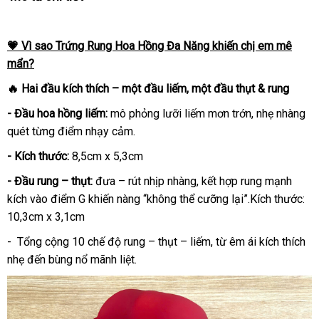
💗 Vì sao Trứng Rung Hoa Hồng Đa Năng khiến chị em mê
mẩn?
🔥 Hai đầu kích thích – một đầu liếm, một đầu thụt & rung
- Đầu hoa hồng liếm:
mô phỏng lưỡi liếm mơn trớn, nhẹ nhàng
quét từng điểm nhạy cảm.
- Kích thước:
8,5cm x 5,3cm
- Đầu rung – thụt:
đưa – rút nhịp nhàng, kết hợp rung mạnh
kích vào điểm G khiến nàng “không thể cưỡng lại”.Kích thước:
10,3cm x 3,1cm
- Tổng cộng 10 chế độ rung – thụt – liếm, từ êm ái kích thích
nhẹ đến bùng nổ mãnh liệt.