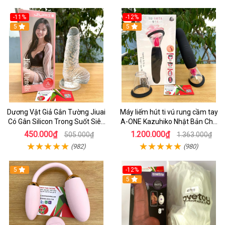
-11%
-12%
5
5
Dương Vật Giả Gắn Tường Jiuai
Máy liếm hút ti vú rung cầm tay
Có Gân Silicon Trong Suốt Siêu
A-ONE Kazuhiko Nhật Bản Cho
Mềm
Nữ massage
450.000₫
1.200.000₫
505.000₫
1.363.000₫
(982)
(980)
5
-12%
5