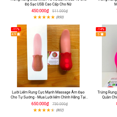
Độ Sạc USB Cao Cấp Cho Nữ
M
450.000₫
511.000₫
(850)
-11%
-14%
4.9
5
Lưỡi Liếm Rung Cực Mạnh Massage Âm Đạo
Trứng Rung
Cho Tự Sướng - Mua Lưỡi liếm Chính Hãng Tại
Quần Chi
HCM
650.000₫
730.000₫
(802)