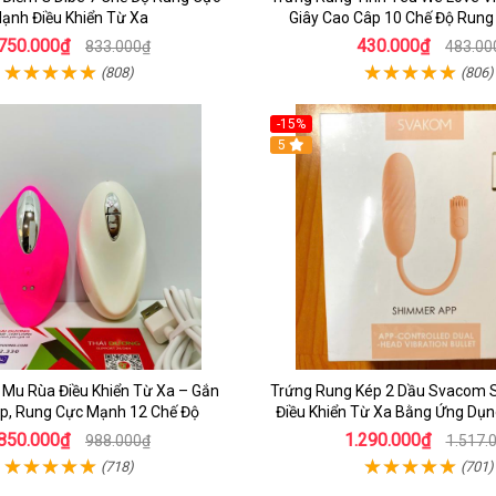
ạnh Điều Khiển Từ Xa
Giây Cao Câp 10 Chế Độ Rung 
750.000₫
430.000₫
833.000₫
483.00
(808)
(806)
-15%
5
 Mu Rùa Điều Khiển Từ Xa – Gắn
Trứng Rung Kép 2 Dầu Svacom
p, Rung Cực Mạnh 12 Chế Độ
Điều Khiển Từ Xa Bằng Ứng Dụn
850.000₫
1.290.000₫
988.000₫
1.517.
(718)
(701)