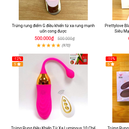
Trứng rung điểm G điều khiển từ xa rung mạnh
Prettylove B
uốn cong được
Siêu Mạ
500.000₫
500.000₫
(970)
-12%
-10%
5
5
Trứng Rung Điều Khiển Từ Xa Luminous 10 Chế
Trứng Rung 