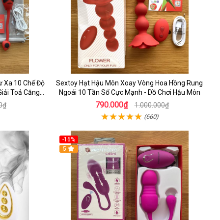
ừ Xa 10 Chế Độ
Sextoy Hạt Hậu Môn Xoay Vòng Hoa Hồng Rung
Giải Toả Căng
Ngoái 10 Tần Số Cực Mạnh - Dồ Chơi Hậu Môn
790.000₫
0₫
1.000.000₫
(660)
-16%
5