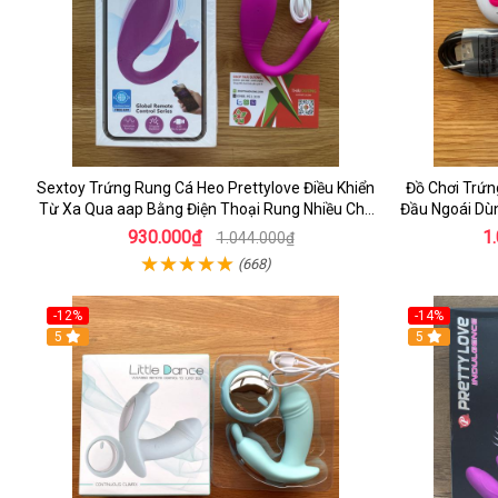
Sextoy Trứng Rung Cá Heo Prettylove Điều Khiển
Đồ Chơi Trứn
Từ Xa Qua aap Bằng Điện Thoại Rung Nhiều Chế
Đầu Ngoái Dùn
Độ
930.000₫
1
1.044.000₫
(668)
-12%
-14%
5
5