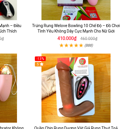
 Mạnh – Điều
Trứng Rung Welove Bowling 10 Chế Độ – Đồ Chơi
ích Thích
Tình Yêu Không Dây Cực Mạnh Cho Nữ Giới
410.000₫
0₫
460.000₫
(888)
-13%
5
brator Không
Quần Chip Rung Dương Vật Giả Rung Thụt Toả