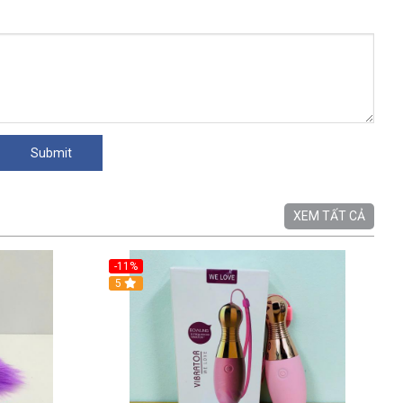
XEM TẤT CẢ
-11%
5