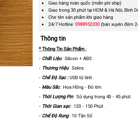
Giao hàng toàn quốc (miễn phí ship)
Giao trong 30 phút tại HCM & Hà Nội, Bình 
Che tên sản phẩm khi giao hàng
24/7 Hotline:
0988952330
(bán xuyên đêm 2
Thông tin
* Thông Tin Sản Phẩm :
-
Chất Liệu
: Silicon + ABS .
-
Thương Hiệu
: Selins .
-
Chế Độ Sạc :
USB từ tính .
-
Màu Sắc
: Hoa Hồng - Đỏ tím.
-
Thời Lượng Pin
: Sử dụng trong 40 - 45 phút .
-
Thời Gian sạc
: 120 - 150 Phút .
-
Chế Độ Rung
: 10 Tần Số .