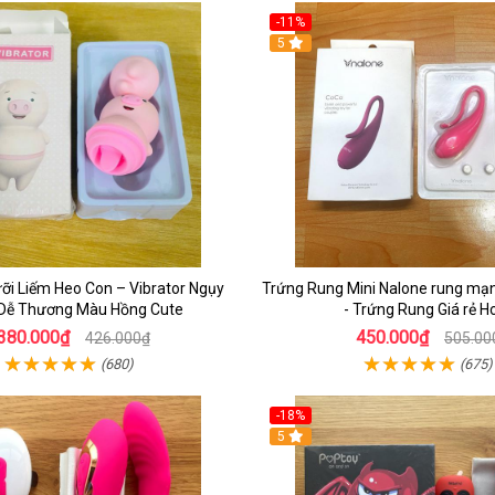
-11%
5
ỡi Liếm Heo Con – Vibrator Ngụy
Trứng Rung Mini Nalone rung mạ
 Dễ Thương Màu Hồng Cute
- Trứng Rung Giá rẻ 
380.000₫
450.000₫
426.000₫
505.00
(680)
(675)
-18%
5