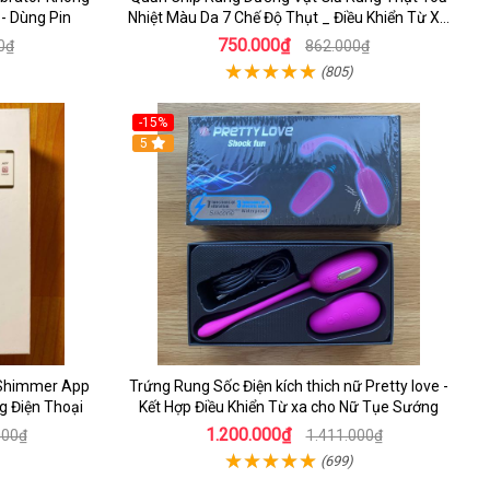
- Dùng Pin
Nhiệt Màu Da 7 Chế Độ Thụt _ Điều Khiển Từ Xa
Bằng Remote
750.000₫
0₫
862.000₫
(805)
-15%
5
 Shimmer App
Trứng Rung Sốc Điện kích thich nữ Pretty love -
g Điện Thoại
Kết Hợp Điều Khiển Từ xa cho Nữ Tụe Sướng
1.200.000₫
000₫
1.411.000₫
(699)