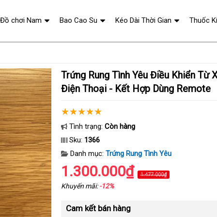
Đồ chơi Nam
Bao Cao Su
Kéo Dài Thời Gian
Thuốc K
Trứng Rung Tình Yêu Điều Khiển Từ Xa Qua app Bằng
Điện Thoại - Kết Hợp Dùng Remote
Tình trạng:
Còn hàng
Sku:
1366
Danh mục:
Trứng Rung Tình Yêu
1.300.000₫
1.477.000₫
Khuyến mãi:
-12%
Cam kết bán hàng