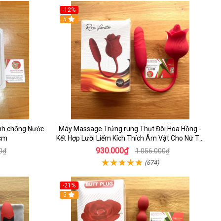
-12%
5
nh chống Nước
Máy Massage Trứng rung Thụt Đôi Hoa Hồng -
Hcm
Kết Hợp Lưỡi Liếm Kích Thích Âm Vật Cho Nữ Tự
Sướng
930.000₫
0₫
1.056.000₫
(674)
-21%
5