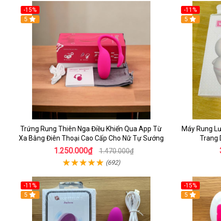
-15%
-11%
5
5
Trứng Rung Thiên Nga Điều Khiển Qua App Từ
Máy Rung Lư
Xa Bằng Điên Thoại Cao Cấp Cho Nữ Tự Sướng
Trang
1.250.000₫
1.470.000₫
(692)
-11%
-15%
5
5