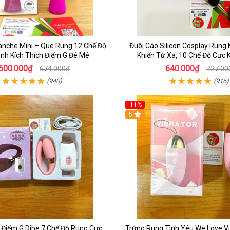
lanche Mini – Que Rung 12 Chế Độ
Đuôi Cáo Silicon Cosplay Rung
nh Kích Thích Điểm G Đê Mê
Khiển Từ Xa, 10 Chế Độ Cực K
600.000₫
640.000₫
674.000₫
727.00
(940)
(916)
-11%
5
Điểm G Dibe 7 Chế Độ Rung Cực
Trứng Rung Tình Yêu We Love Vi