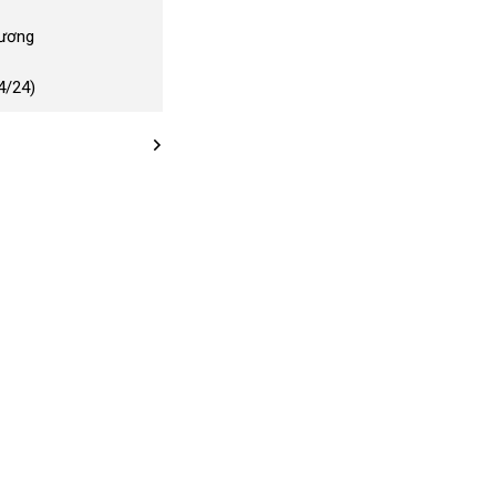
Dương
4/24)