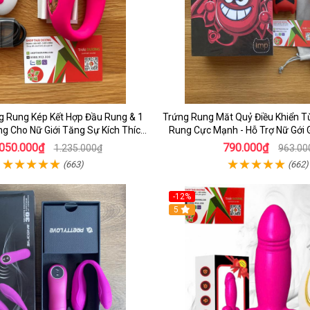
g Rung Kép Kết Hợp Đầu Rung & 1
Trứng Rung Măt Quỷ Điều Khiển T
g Cho Nữ Giới Tăng Sự Kích Thích
Rung Cực Mạnh - Hỗ Trợ Nữ Gới 
mạnh mẽ
Thẳng
.050.000₫
790.000₫
1.235.000₫
963.00
(663)
(662)
-12%
5