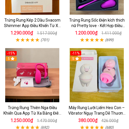
Trứng Rung Kép 2 Dầu Svacom
Trứng Rung Sốc Điện kích thich
Shimmer App Điều Khiển Từ Xa
nữ Pretty love - Kết Hợp Điều
Bằng Ứng Dụng Điện Thoại
Khiển Từ xa cho Nữ Tụe Sướng
1.290.000₫
1.200.000₫
1.517.000₫
1.411.000₫
(701)
(699)
-15%
-11%
5
5
Trứng Rung Thiên Nga Điều
Máy Rung Lưỡi Liếm Heo Con –
Khiển Qua App Từ Xa Bằng Điên
Vibrator Ngụy Trang Dễ Thương
Thoại Cao Cấp Cho Nữ Tự
Màu Hồng Cute
1.250.000₫
380.000₫
1.470.000₫
426.000₫
Sướng
(692)
(680)