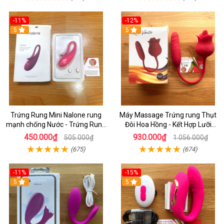
-11%
-12%
5
5
Trứng Rung Mini Nalone rung
Máy Massage Trứng rung Thụt
mạnh chống Nước - Trứng Rung
Đôi Hoa Hồng - Kết Hợp Lưỡi
Giá rẻ Hcm
Liếm Kích Thích Âm Vật Cho Nữ
450.000₫
930.000₫
505.000₫
1.056.000₫
Tự Sướng
(675)
(674)
-11%
-15%
5
5