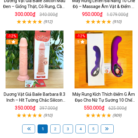
Dương Vật Giả Baile Silicon Màu
Máy Rung Leten Đa Năng 10 Chế
Đen – Giống Thật, Có Rung, Cầm
Độ – Massage Âm Vật & Điểm G
Tay Giá Rẻ
Cực Phê Cho Nữ
300.000₫
950.000₫
340.000₫
1.079.000₫
(912)
(910)
-12%
-12%
5
5
Dương Vật Giả Baile Barbara 8.3
Máy Rung Kích Thích Điểm G Âm
Inch – Hít Tường Chắc Silicon
Đạo Cho Nữ Tự Sướng 10 Chế
Giống Thật Cực Phê Cho Nữ Giới
Độ Rung
350.000₫
550.000₫
397.000₫
625.000₫
(910)
(909)
1
2
3
4
5