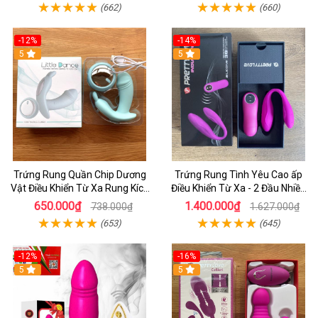
(662)
(660)
-12%
-14%
5
5
Trứng Rung Quần Chip Dương
Trứng Rung Tình Yêu Cao ấp
Vật Điều Khiển Từ Xa Rung Kích
Điều Khiển Từ Xa - 2 Đầu Nhiều
thích Nữ - shopthaiduong.com
Chế Độ
650.000₫
1.400.000₫
738.000₫
1.627.000₫
(653)
(645)
-12%
-16%
5
5