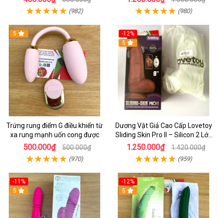
(982)
(980)
5
-12%
5
Trứng rung điểm G điều khiển từ
Dương Vật Giả Cao Cấp Lovetoy
xa rung mạnh uốn cong được
Sliding Skin Pro II – Silicon 2 Lớp
Mềm Mịn, Rung Đa Tần Từ Xa
500.000₫
1.250.000₫
500.000₫
1.420.000₫
(970)
(959)
-11%
-12%
5
5