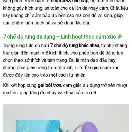
Sản phẩm được làm từ
nhựa ABS cao cấp
, bề mặt mịn màng,
không gây kích ứng, an toàn cho cả làn da nhạy cảm. Chất liệu
này không chỉ đảm bảo độ bền cao mà còn dễ vệ sinh, giúp
sản phẩm luôn sạch sẽ và sử dụng lâu dài.
7 chế độ rung đa dạng – Linh hoạt theo cảm xúc 🎉
Trứng rung Lilo sở hữu
7 chế độ rung khác nhau
, từ nhẹ nhàng
thư giãn đến mạnh mẽ kích thích, cho phép bạn dễ dàng lựa
chọn theo sở thích và tâm trạng. Dù là màn dạo đầu hay
những phút giây riêng tư một mình, Lilo đều giúp cảm xúc
được đẩy lên cao trào một cách tự nhiên.
Khi kết hợp cùng
gel bôi trơn
, cảm giác sử dụng trở nên mượt
mà hơn, giúp tăng độ nhạy và khoái cảm rõ rệt.