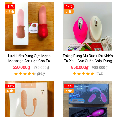
-11%
-14%
4.9
5
Lưỡi Liếm Rung Cực Mạnh
Trứng Rung Mu Rùa Điều Khiển
Massage Âm Đạo Cho Tự
Từ Xa – Gắn Quần Chip, Rung
Sướng - Mua Lưỡi liếm Chính
Cực Mạnh 12 Chế Độ
650.000₫
850.000₫
730.000₫
988.000₫
Hãng Tại HCM
(802)
(718)
-15%
-15%
5
5