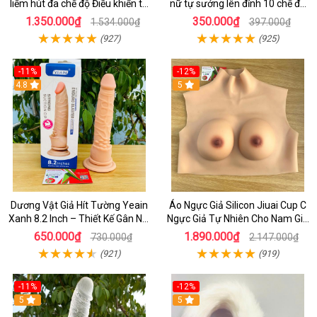
liếm hút đa chế độ Điều khiển từ
nữ tự sướng lên đỉnh 10 chế độ
xa qua app
rung giá tốt
1.350.000₫
350.000₫
1.534.000₫
397.000₫
(927)
(925)
-11%
-12%
4.8
5
Dương Vật Giả Hít Tường Yeain
Áo Ngực Giả Silicon Jiuai Cup C
Xanh 8.2 Inch – Thiết Kế Gân Nổi
Ngực Giả Tự Nhiên Cho Nam Giả
Chân Thật
Gái, Drag Queen
650.000₫
1.890.000₫
730.000₫
2.147.000₫
(921)
(919)
-11%
-12%
5
5