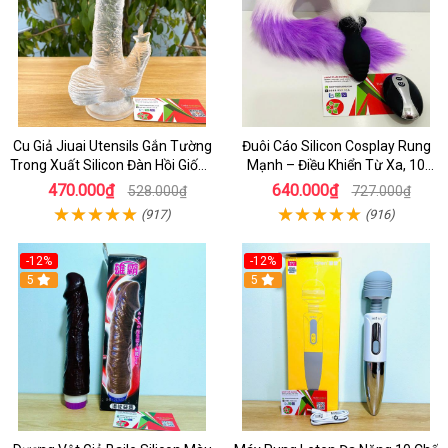
Cu Giả Jiuai Utensils Gắn Tường
Đuôi Cáo Silicon Cosplay Rung
Trong Xuất Silicon Đàn Hồi Giống
Mạnh – Điều Khiển Từ Xa, 10
Thật
Chế Độ Cực Kích Thích
470.000₫
640.000₫
528.000₫
727.000₫
(917)
(916)
-12%
-12%
5
5