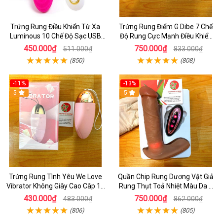
Trứng Rung Điều Khiển Từ Xa
Trứng Rung Điểm G Dibe 7 Chế
Luminous 10 Chế Độ Sạc USB
Độ Rung Cực Mạnh Điều Khiển
Cao Cấp Cho Nữ
Từ Xa
450.000₫
750.000₫
511.000₫
833.000₫
(850)
(808)
-11%
-13%
5
5
Trứng Rung Tình Yêu We Love
Quần Chip Rung Dương Vật Giả
Vibrator Không Giây Cao Câp 10
Rung Thụt Toả Nhiệt Màu Da 7
Chế Độ Rung - Dùng Pin
Chế Độ Thụt _ Điều Khiển Từ Xa
430.000₫
750.000₫
483.000₫
862.000₫
Bằng Remote
(806)
(805)