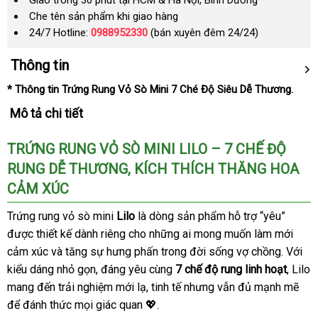
Giao trong 30 phút tại HCM & Hà Nội, Bình Dương
Che tên sản phẩm khi giao hàng
24/7 Hotline:
0988952330
(bán xuyên đêm 24/24)
Thông tin
* Thông tin Trứng Rung Vỏ Sò Mini 7 Ché Độ Siêu Dễ Thương.
Mô tả chi tiết
TRỨNG RUNG VỎ SÒ MINI LILO – 7 CHẾ ĐỘ
RUNG DỄ THƯƠNG, KÍCH THÍCH THĂNG HOA
CẢM XÚC
Trứng rung vỏ sò mini
Lilo
là dòng sản phẩm hỗ trợ “yêu”
được thiết kế dành riêng cho những ai mong muốn làm mới
cảm xúc và tăng sự hưng phấn trong đời sống vợ chồng. Với
kiểu dáng nhỏ gọn, đáng yêu cùng
7 chế độ rung linh hoạt
, Lilo
mang đến trải nghiệm mới lạ, tinh tế nhưng vẫn đủ mạnh mẽ
để đánh thức mọi giác quan 💖.