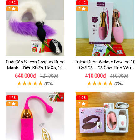
-12%
-11%
5
5
Đuôi Cáo Silicon Cosplay Rung
Trứng Rung Welove Bowling 10
Mạnh – Điều Khiển Từ Xa, 10
Chế Độ – Đồ Chơi Tình Yêu
Chế Độ Cực Kích Thích
Không Dây Cực Mạnh Cho Nữ
640.000₫
410.000₫
727.000₫
460.000₫
Giới
(916)
(888)
-12%
-10%
5
5