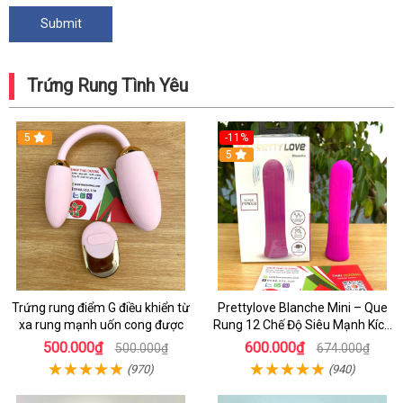
Trứng Rung Tình Yêu
5
-11%
5
Trứng rung điểm G điều khiển từ
Prettylove Blanche Mini – Que
xa rung mạnh uốn cong được
Rung 12 Chế Độ Siêu Mạnh Kích
Thích Điểm G Đê Mê
500.000₫
600.000₫
500.000₫
674.000₫
(970)
(940)