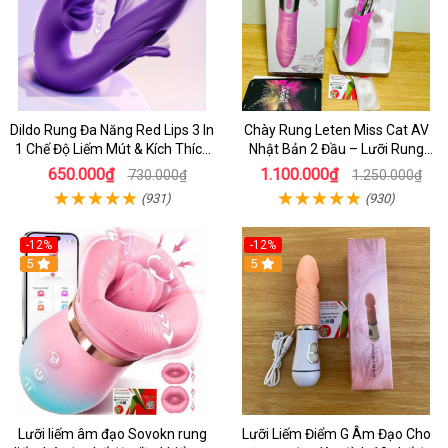
Dildo Rung Đa Năng Red Lips 3 In
Chày Rung Leten Miss Cat AV
1 Chế Độ Liếm Mút & Kích Thích
Nhật Bản 2 Đầu – Lưỡi Rung
Điểm G
Siêu Mạnh Kết Hợp Sưởi Ấm Cho
650.000₫
1.100.000₫
730.000₫
1.250.000₫
Nữ Sung Sướng
(931)
(930)
-12%
-12%
5
5
Lưỡi liếm âm đạo Sovokn rung
Lưỡi Liếm Điểm G Âm Đạo Cho