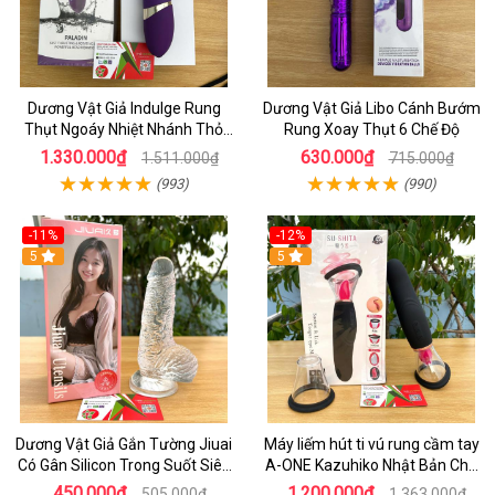
Dương Vật Giả Indulge Rung
Dương Vật Giả Libo Cánh Bướm
Thụt Ngoáy Nhiệt Nhánh Thỏ
Rung Xoay Thụt 6 Chế Độ
Kích Điểm G
1.330.000₫
630.000₫
1.511.000₫
715.000₫
(993)
(990)
-11%
-12%
5
5
Dương Vật Giả Gắn Tường Jiuai
Máy liếm hút ti vú rung cầm tay
Có Gân Silicon Trong Suốt Siêu
A-ONE Kazuhiko Nhật Bản Cho
Mềm
Nữ massage
450.000₫
1.200.000₫
505.000₫
1.363.000₫