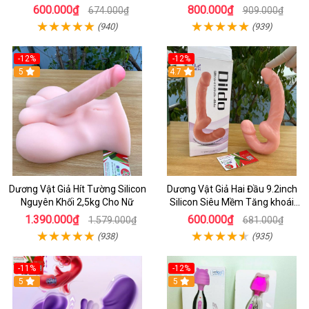
Thích Điểm G Đê Mê
Rung Móc Thăng Hoa
600.000₫
800.000₫
674.000₫
909.000₫
(940)
(939)
-12%
-12%
5
4.7
Dương Vật Giả Hít Tường Silicon
Dương Vật Giả Hai Đầu 9.2inch
Nguyên Khối 2,5kg Cho Nữ
Silicon Siêu Mềm Tăng khoái
Cảm Đôi Đỉnh Cao
1.390.000₫
600.000₫
1.579.000₫
681.000₫
(938)
(935)
-11%
-12%
5
5