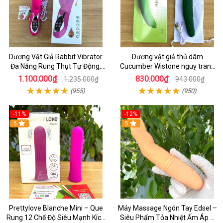
Dương Vật Giả Rabbit Vibrator
Dương vật giả thủ dâm
Đa Năng Rung Thụt Tự Động,
Cucumber Wistone nguỵ trang
Phát Nhiệt Ấm Nóng Kích Thích
hình quả dưa Leo
1.100.000₫
830.000₫
1.235.000₫
943.000₫
(955)
(950)
-11%
-12%
5
5
Prettylove Blanche Mini – Que
Máy Massage Ngón Tay Edsel –
Rung 12 Chế Độ Siêu Mạnh Kích
Siêu Phẩm Tỏa Nhiệt Ấm Áp &