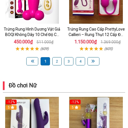
Trứng Rung Hình Dương Vật Giả
Trứng Rung Cao Cấp PrettyLove
BOQI Không Dây 10 Chế Độ Có
Callieri – Rung Thụt 12 Cấp Độ,
Remote
Remote Không Dây
450.000₫
1.150.000₫
511.000₫
1.369.000₫
(609)
(605)
1
2
3
4
Đồ chơi Nữ
-12%
-12%
5
5