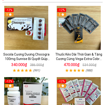
-12%
-12%
5
5
Socola Cương Dương Chocogra
Thuốc Kéo Dài Thời Gian & Tăng
100mg Sunrise Bí Quyết Giúp
Cương Cứng Vega-Extra Cobra
Nam Giới Sung Mãn
200mg Oral Jelly Chính Hãng
340.000₫
470.000₫
386.000₫
534.000₫
(991)
(988)
-12%
-12%
5
5