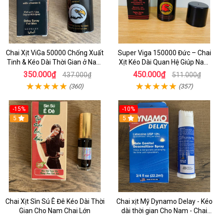
Chai Xịt ViGa 50000 Chống Xuất
Super Viga 150000 Đức – Chai
Tinh & Kéo Dài Thời Gian ở Nam
Xịt Kéo Dài Quan Hệ Giúp Nam
Giới
Giới Tự Tin Bền Bỉ Trên Giường
350.000₫
450.000₫
437.000₫
511.000₫
(360)
(357)
-15%
-10%
5
5
Chai Xịt Sìn Sú Ê Đê Kéo Dài Thời
Chai xịt Mỹ Dynamo Delay - Kéo
Gian Cho Nam Chai Lớn
dài thời gian Cho Nam - Chai