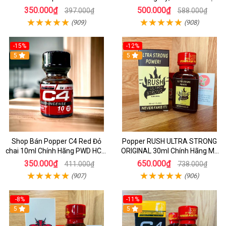
Mạnh Cho Top & Bot
350.000₫
500.000₫
397.000₫
588.000₫
(909)
(908)
-15%
-12%
5
5
Shop Bán Popper C4 Red Đỏ
Popper RUSH ULTRA STRONG
chai 10ml Chính Hãng PWD HCM
ORIGINAL 30ml Chính Hãng Mỹ
kích thích Cực Mạnh cho LGBT -
PWD - Tăng Khoái Cảm Mạnh
350.000₫
650.000₫
411.000₫
738.000₫
TOP BOT
(907)
(906)
-8%
-11%
5
5