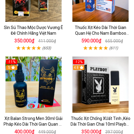
Sìn Sú Thao Mộc Dược Vương Ê
Thuốc Xịt Kéo Dài Thời Gian
Đê Chính Hãng Việt Nam
Quan Hệ Cho Nam Bamboo
Delay Của Mỹ
350.000₫
590.000₫
411.000₫
655.000₫
(653)
(611)
-11%
-12%
5
4.8
Xịt Balan Strong Men 30ml Giải
Thuốc Xịt Chống XUất Tinh ,Kéo
Pháp Kéo Dài Thời Gian Quan Hệ
Dài Thời Gian Chai 10ml Playboy
Cho Nam Giới
Chính Hãng
400.000₫
350.000₫
449.000₫
397.000₫