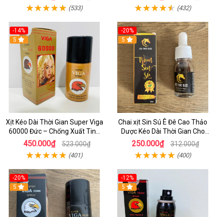
(533)
(432)
-14%
-20%
5
5
Xịt Kéo Dài Thời Gian Super Viga
Chai xịt Sin Sú Ê Đê Cao Thảo
60000 Đức – Chống Xuất Tinh
Dược Kéo Dài Thời Gian Cho
Sớm, Chai 45ml Chính Hãng
Nam Hiệu Quả
450.000₫
250.000₫
523.000₫
312.000₫
(401)
(400)
-20%
-12%
5
5