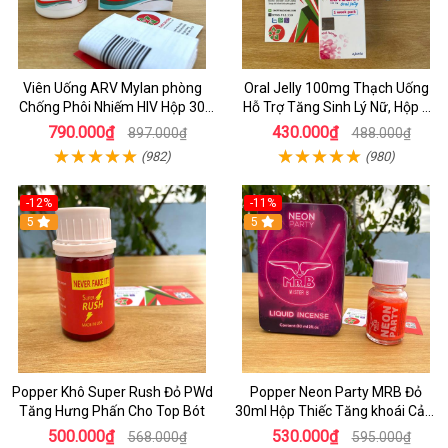
Viên Uống ARV Mylan phòng
Oral Jelly 100mg Thạch Uống
Chống Phôi Nhiếm HIV Hộp 30
Hỗ Trợ Tăng Sinh Lý Nữ, Hộp 7
viên
Gói
790.000₫
430.000₫
897.000₫
488.000₫
(982)
(980)
-12%
-11%
5
5
Popper Khô Super Rush Đỏ PWd
Popper Neon Party MRB Đỏ
Tăng Hưng Phấn Cho Top Bót
30ml Hộp Thiếc Tăng khoái Cảm
Mạnh Cho Top Bot
500.000₫
530.000₫
568.000₫
595.000₫