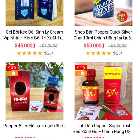
Gel Bôi Kéo Dài Sinh Lý Cream
Shop Bán Popper Quick Silver
Vip Nhật – Kem Bôi Trị Xuất Tinh
Chai 10ml Chính Hãng tại Quận
Sớm Chính Hãng Cho Nam
1 - Kích thích tăng ham muốn
345.000₫
350.000₫
401.000₫
466.000₫
cực mạnh
(926)
(925)
-12%
-11%
5
5
Popper Alien Đỏ cực mạnh 30ml
Tinh Dầu Popper Super Rush
Red 30ml Đỏ – Chính Hãng USA,
Kích Thích Mạnh, Tăng Hưng