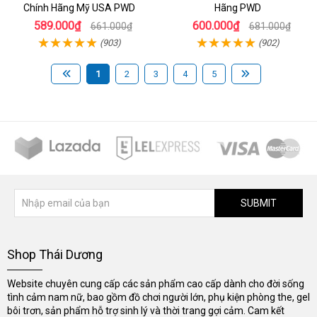
Chính Hãng Mỹ USA PWD
Hãng PWD
589.000₫
600.000₫
661.000₫
681.000₫
(903)
(902)
1
2
3
4
5
SUBMIT
Shop Thái Dương
Website chuyên cung cấp các sản phẩm cao cấp dành cho đời sống
tình cảm nam nữ, bao gồm đồ chơi người lớn, phụ kiện phòng the, gel
bôi trơn, sản phẩm hỗ trợ sinh lý và thời trang gợi cảm. Cam kết