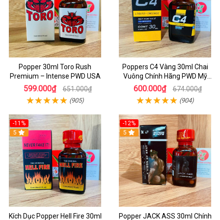
Popper 30ml Toro Rush
Poppers C4 Vàng 30ml Chai
Premium – Intense PWD USA
Vuông Chính Hãng PWD Mỹ
Tăng Hưng Phấn Cho Top Bot
599.000₫
600.000₫
651.000₫
674.000₫
(905)
(904)
-11%
-12%
5
5
Kích Dục Popper Hell Fire 30ml
Popper JACK ASS 30ml Chính