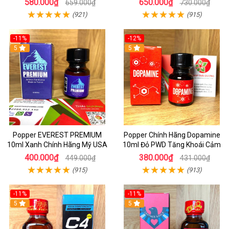
580.000₫
650.000₫
659.000₫
730.000₫
Phấn
(921)
(915)
-11%
-12%
5
5
Popper EVEREST PREMIUM
Popper Chính Hãng Dopamine
10ml Xanh Chính Hãng Mỹ USA
10ml Đỏ PWD Tăng Khoái Cảm
400.000₫
380.000₫
449.000₫
431.000₫
(915)
(913)
-11%
-11%
5
5