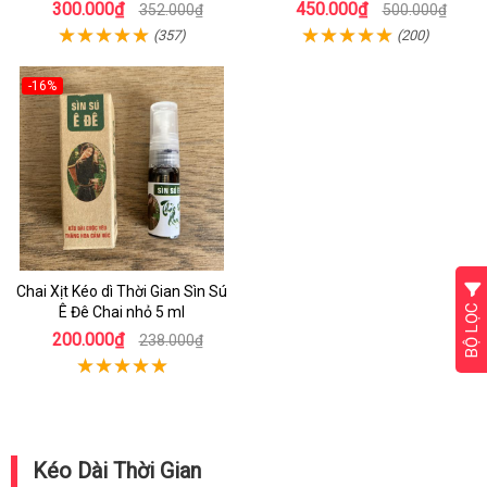
22ml
300.000₫
450.000₫
352.000₫
500.000₫
(357)
(200)
-16%
Chai Xịt Kéo dì Thời Gian Sìn Sú
BỘ LỌC
Ê Đê Chai nhỏ 5 ml
200.000₫
238.000₫
Kéo Dài Thời Gian