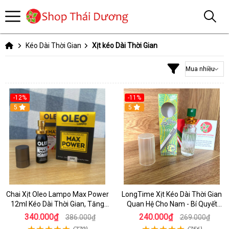
Kéo Dài Thời Gian
Xịt kéo Dài Thời Gian
-12%
-11%
5
5
Chai Xịt Oleo Lampo Max Power
LongTime Xịt Kéo Dài Thời Gian
12ml Kéo Dài Thời Gian, Tăng
Quan Hệ Cho Nam - Bí Quyết
Phong Độ
Phòng The Hoàn Hảo
340.000₫
240.000₫
386.000₫
269.000₫