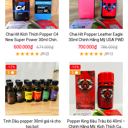
Chai Hít Kích Thích Popper C4
Chai Hít Popper Leather Eagle
New Super Power 30ml Chính
30ml Chính Hãng Mỹ USA PWD
Hãng Mỹ USA
600.000₫
700.000₫
674.000₫
786.000₫
(912)
(911)
-12%
-15%
5
5
Tinh Dầu popper 30ml giá rẻ cho
Popper King Đầu Trâu Đỏ 40ml –
top bot
Chính Hãng Mỹ, Kích Thích Cực