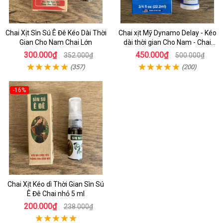
Chai Xịt Sìn Sú Ê Đê Kéo Dài Thời
Chai xịt Mỹ Dynamo Delay - Kéo
Gian Cho Nam Chai Lớn
dài thời gian Cho Nam - Chai
22ml
300.000₫
450.000₫
352.000₫
500.000₫
(357)
(200)
-16%
Chai Xịt Kéo dì Thời Gian Sìn Sú
Ê Đê Chai nhỏ 5 ml
200.000₫
238.000₫