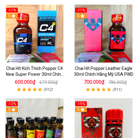
-11%
-11%
5
5
Chai Hít Kích Thích Popper C4
Chai Hít Popper Leather Eagle
New Super Power 30ml Chính
30ml Chính Hãng Mỹ USA PWD
Hãng Mỹ USA
600.000₫
700.000₫
674.000₫
786.000₫
(912)
(911)
-12%
-15%
5
5