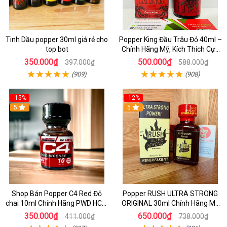
Tinh Dầu popper 30ml giá rẻ cho
Popper King Đầu Trâu Đỏ 40ml –
top bot
Chính Hãng Mỹ, Kích Thích Cực
Mạnh Cho Top & Bot
350.000₫
500.000₫
397.000₫
588.000₫
(909)
(908)
-15%
-12%
5
5
Shop Bán Popper C4 Red Đỏ
Popper RUSH ULTRA STRONG
chai 10ml Chính Hãng PWD HCM
ORIGINAL 30ml Chính Hãng Mỹ
kích thích Cực Mạnh cho LGBT -
PWD - Tăng Khoái Cảm Mạnh
350.000₫
650.000₫
411.000₫
738.000₫
TOP BOT