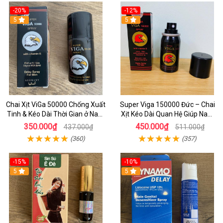
-20%
-12%
5
5
Chai Xịt ViGa 50000 Chống Xuất
Super Viga 150000 Đức – Chai
Tinh & Kéo Dài Thời Gian ở Nam
Xịt Kéo Dài Quan Hệ Giúp Nam
Giới
Giới Tự Tin Bền Bỉ Trên Giường
350.000₫
450.000₫
437.000₫
511.000₫
(360)
(357)
-15%
-10%
5
5