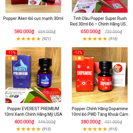
Popper Alien Đỏ cực mạnh 30ml
Tinh Dầu Popper Super Rush
Red 30ml Đỏ – Chính Hãng USA,
Kích Thích Mạnh, Tăng Hưng
580.000₫
650.000₫
659.000₫
730.000₫
Phấn
(921)
(915)
-11%
-12%
5
5
Popper EVEREST PREMIUM
Popper Chính Hãng Dopamine
10ml Xanh Chính Hãng Mỹ USA
10ml Đỏ PWD Tăng Khoái Cảm
400.000₫
380.000₫
449.000₫
431.000₫
(915)
(913)