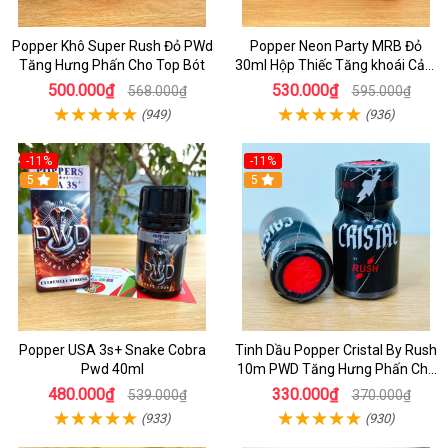
Popper Khô Super Rush Đỏ PWd
Popper Neon Party MRB Đỏ
Tăng Hưng Phấn Cho Top Bót
30ml Hộp Thiếc Tăng khoái Cảm
Mạnh Cho Top Bot
500.000₫
530.000₫
568.000₫
595.000₫
(949)
(936)
-11%
-11%
5
5
Popper USA 3s+ Snake Cobra
Tinh Dầu Popper Cristal By Rush
Pwd 40ml
10m PWD Tăng Hưng Phấn Cho
Top Bot
480.000₫
330.000₫
539.000₫
370.000₫
(933)
(930)