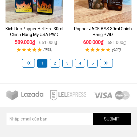
Kích Dục Popper Hell Fire 30ml
Popper JACK ASS 30ml Chính
Chính Hãng Mỹ USA PWD
Hãng PWD
589.000₫
600.000₫
661.000₫
681.000₫
(903)
(902)
1
2
3
4
5
SUBMIT