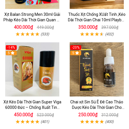
Xịt Balan Strong Men 30ml Giải
Thuốc Xịt Chống XUất Tinh ,Kéo
Pháp Kéo Dài Thời Gian Quan Hệ
Dài Thời Gian Chai 10ml Playboy
Cho Nam Giới
Chính Hãng
400.000₫
350.000₫
449.000₫
397.000₫
(533)
(432)
-14%
-20%
5
5
Xịt Kéo Dài Thời Gian Super Viga
Chai xịt Sin Sú Ê Đê Cao Thảo
60000 Đức – Chống Xuất Tinh
Dược Kéo Dài Thời Gian Cho
Sớm, Chai 45ml Chính Hãng
Nam Hiệu Quả
450.000₫
250.000₫
523.000₫
312.000₫
(401)
(400)