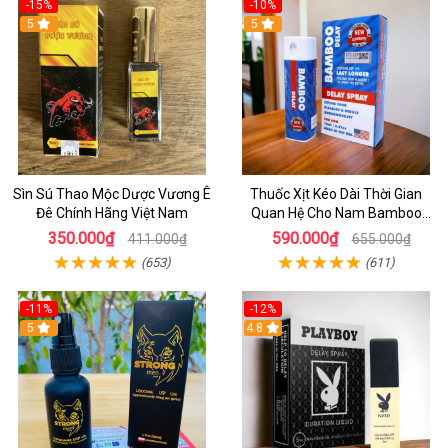
-15%
-10%
5
5
Sìn Sú Thao Mộc Dược Vương Ê
Thuốc Xịt Kéo Dài Thời Gian
Đê Chính Hãng Việt Nam
Quan Hệ Cho Nam Bamboo
Delay Của Mỹ
350.000₫
590.000₫
411.000₫
655.000₫
(653)
(611)
-11%
-12%
5
4.8