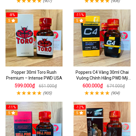
(907)
(906)
-8%
-11%
5
5
Popper 30ml Toro Rush
Poppers C4 Vàng 30ml Chai
Premium – Intense PWD USA
Vuông Chính Hãng PWD Mỹ
Tăng Hưng Phấn Cho Top Bot
599.000₫
600.000₫
651.000₫
674.000₫
(905)
(904)
-11%
-12%
5
5