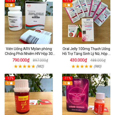
-12%
-12%
5
5
Viên Uống ARV Mylan phòng
Oral Jelly 100mg Thạch Uống
Chống Phôi Nhiếm HIV Hộp 30
Hỗ Trợ Tăng Sinh Lý Nữ, Hộp 7
viên
Gói
790.000₫
430.000₫
897.000₫
488.000₫
(982)
(980)
-12%
-11%
5
5