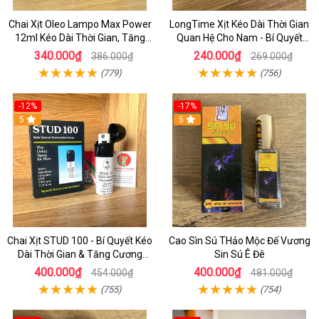
Chai Xịt Oleo Lampo Max Power
LongTime Xịt Kéo Dài Thời Gian
12ml Kéo Dài Thời Gian, Tăng
Quan Hệ Cho Nam - Bí Quyết
Phong Độ
Phòng The Hoàn Hảo
340.000₫
240.000₫
386.000₫
269.000₫
(779)
(756)
-12%
-17%
5
5
Chai Xịt STUD 100 - Bí Quyết Kéo
Cao Sìn Sú THảo Mộc Đế Vương
Dài Thời Gian & Tăng Cương
Sin Sú Ê Đê
Cứng Cho Nam
400.000₫
400.000₫
454.000₫
481.000₫
(755)
(754)