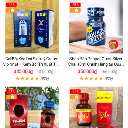
-14%
-25%
5
5
Gel Bôi Kéo Dài Sinh Lý Cream
Shop Bán Popper Quick Silver
Vip Nhật – Kem Bôi Trị Xuất Tinh
Chai 10ml Chính Hãng tại Quận
Sớm Chính Hãng Cho Nam
1 - Kích thích tăng ham muốn
345.000₫
350.000₫
401.000₫
466.000₫
cực mạnh
(926)
(925)
-12%
-11%
5
5