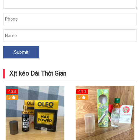
Xịt kéo Dài Thời Gian
-12%
-11%
5
5