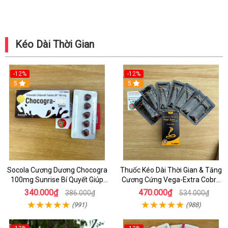
Kéo Dài Thời Gian
-12%
-12%
5
5
Socola Cương Dương Chocogra
Thuốc Kéo Dài Thời Gian & Tăng
100mg Sunrise Bí Quyết Giúp
Cương Cứng Vega-Extra Cobra
Nam Giới Sung Mãn
200mg Oral Jelly Chính Hãng
340.000₫
470.000₫
386.000₫
534.000₫
(991)
(988)