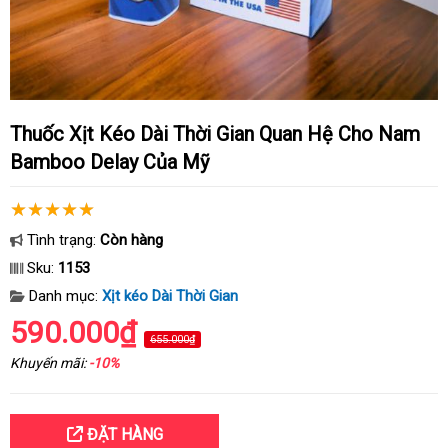
Thuốc Xịt Kéo Dài Thời Gian Quan Hệ Cho Nam
Bamboo Delay Của Mỹ
Tình trạng:
Còn hàng
Sku:
1153
Danh mục:
Xịt kéo Dài Thời Gian
590.000₫
655.000₫
Khuyến mãi:
-10%
ĐẶT HÀNG