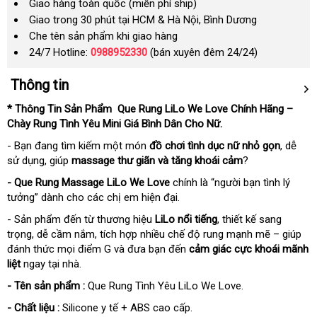
Giao hàng toàn quốc (miễn phí ship)
Giao trong 30 phút tại HCM & Hà Nội, Bình Dương
Che tên sản phẩm khi giao hàng
24/7 Hotline:
0988952330
(bán xuyên đêm 24/24)
Thông tin
* Thông Tin Sản Phẩm Que Rung LiLo We Love Chính Hãng –
Chày Rung Tình Yêu Mini Giá Bình Dân Cho Nữ.
- Bạn đang tìm kiếm một món
đồ chơi tình dục nữ nhỏ gọn
, dễ
sử dụng, giúp
massage thư giãn và tăng khoái cảm
?
- Que Rung Massage LiLo We Love
chính là “người bạn tình lý
tưởng” dành cho các chị em hiện đại.
- Sản phẩm đến từ thương hiệu
LiLo nổi tiếng
, thiết kế sang
trọng, dễ cầm nắm, tích hợp nhiều chế độ rung mạnh mẽ – giúp
đánh thức mọi điểm G và đưa bạn đến
cảm giác cực khoái mãnh
liệt
ngay tại nhà.
- Tên sản phẩm :
Que Rung Tình Yêu LiLo We Love.
- Chất liệu :
Silicone y tế + ABS cao cấp.