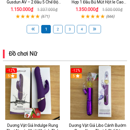
Gusdun AV – 2 Đầu 5 Chế Độ
Hợp 1 Đầu Bú Mút Hột le Cao
Rung Massage Kích Thích Điểm
Cấp Kích Thích Nữ
1.150.000₫
1.350.000₫
1.337.000₫
1.500.000₫
G Cho Nữ
(671)
(666)
1
2
3
4
Đồ chơi Nữ
-12%
-12%
5
5
Dương Vật Giả Indulge Rung
Dương Vật Giả Libo Cánh Bướm