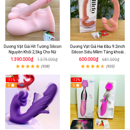
Dương Vật Giả Hít Tường Silicon
Dương Vật Giả Hai Đầu 9.2inch
Nguyên Khối 2,5kg Cho Nữ
Silicon Siêu Mềm Tăng khoái
Cảm Đôi Đỉnh Cao
1.390.000₫
600.000₫
1.579.000₫
681.000₫
(938)
(935)
-11%
-12%
5
5