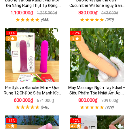
Dương Vật Giả Rabbit Vibrator
Dương vật giả thủ dâm
Đa Năng Rung Thụt Tự Động,
Cucumber Wistone nguỵ trang
Phát Nhiệt Ấm Nóng Kích Thích
hình quả dưa Leo
1.100.000₫
830.000₫
1.235.000₫
943.000₫
(955)
(950)
-11%
-12%
5
5
Prettylove Blanche Mini – Que
Máy Massage Ngón Tay Edsel –
Rung 12 Chế Độ Siêu Mạnh Kích
Siêu Phẩm Tỏa Nhiệt Ấm Áp &
Thích Điểm G Đê Mê
Rung Móc Thăng Hoa
600.000₫
800.000₫
674.000₫
909.000₫
(940)
(939)
-12%
-12%
5
4.7