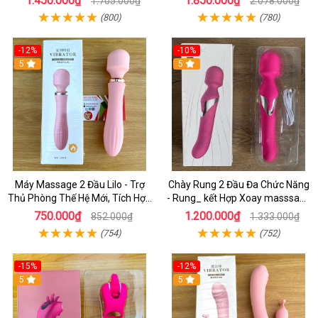
1.450.000₫
1.850.000₫
1.705.000₫
2.078.000₫
Nhánh
(800)
(780)
-12%
-10%
5
5
Máy Massage 2 Đầu Lilo - Trợ
Chày Rung 2 Đầu Đa Chức Năng
Thủ Phòng Thế Hệ Mới, Tích Hợp
- Rung_ kết Hợp Xoay masssage
Tính Năng Sưởi Ấm & 10 Chế Độ
Điểm G cao Cấp
750.000₫
1.200.000₫
852.000₫
1.333.000₫
Rung
(754)
(752)
-15%
-12%
5
5