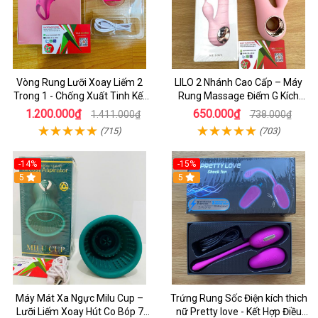
Vòng Rung Lưỡi Xoay Liếm 2
LILO 2 Nhánh Cao Cấp – Máy
Trong 1 - Chống Xuất Tinh Kết
Rung Massage Điểm G Kích
Hợp Kích Thích Điêm G
Thích Cực Sướng Cho Nàng
1.200.000₫
650.000₫
1.411.000₫
738.000₫
(715)
(703)
-14%
-15%
5
5
Máy Mát Xa Ngực Milu Cup –
Trứng Rung Sốc Điện kích thich
Lưỡi Liếm Xoay Hút Co Bóp 7
nữ Pretty love - Kết Hợp Điều