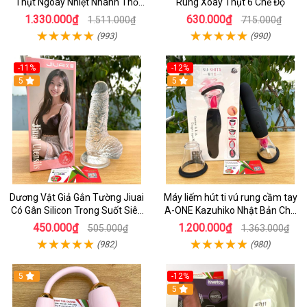
Thụt Ngoáy Nhiệt Nhánh Thỏ
Rung Xoay Thụt 6 Chế Độ
Kích Điểm G
1.330.000₫
630.000₫
1.511.000₫
715.000₫
(993)
(990)
-11%
-12%
5
5
Dương Vật Giả Gắn Tường Jiuai
Máy liếm hút ti vú rung cầm tay
Có Gân Silicon Trong Suốt Siêu
A-ONE Kazuhiko Nhật Bản Cho
Mềm
Nữ massage
450.000₫
1.200.000₫
505.000₫
1.363.000₫
(982)
(980)
5
-12%
5