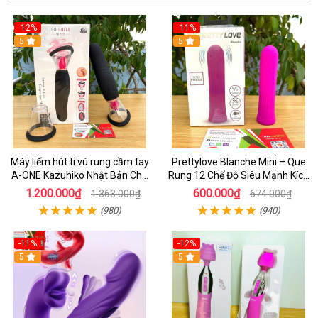
-12%
-11%
5
5
Máy liếm hút ti vú rung cầm tay
Prettylove Blanche Mini – Que
A-ONE Kazuhiko Nhật Bản Cho
Rung 12 Chế Độ Siêu Mạnh Kích
Nữ massage
Thích Điểm G Đê Mê
1.200.000₫
600.000₫
1.363.000₫
674.000₫
(980)
(940)
-11%
-12%
5
5