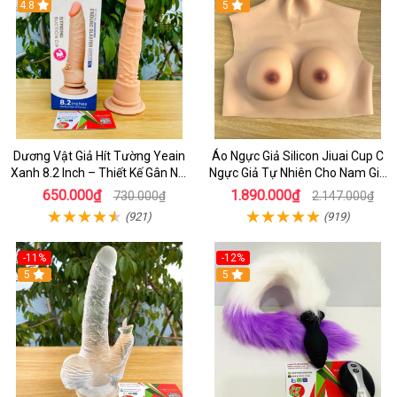
4.8
5
Dương Vật Giả Hít Tường Yeain
Áo Ngực Giả Silicon Jiuai Cup C
Xanh 8.2 Inch – Thiết Kế Gân Nổi
Ngực Giả Tự Nhiên Cho Nam Giả
Chân Thật
Gái, Drag Queen
650.000₫
1.890.000₫
730.000₫
2.147.000₫
(921)
(919)
-11%
-12%
5
5