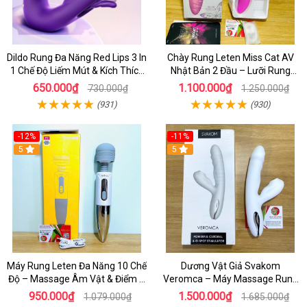
Dildo Rung Đa Năng Red Lips 3 In
Chày Rung Leten Miss Cat AV
1 Chế Độ Liếm Mút & Kích Thích
Nhật Bản 2 Đầu – Lưỡi Rung
Điểm G
Siêu Mạnh Kết Hợp Sưởi Ấm Cho
650.000₫
1.100.000₫
730.000₫
1.250.000₫
Nữ Sung Sướng
(931)
(930)
-12%
-11%
5
5
Máy Rung Leten Đa Năng 10 Chế
Dương Vật Giả Svakom
Độ – Massage Âm Vật & Điểm G
Veromca – Máy Massage Rung
Cực Phê Cho Nữ
Thụt, Bú Mút Âm Vật & Điểm G
950.000₫
1.500.000₫
1.079.000₫
1.685.000₫
Cao Cấp