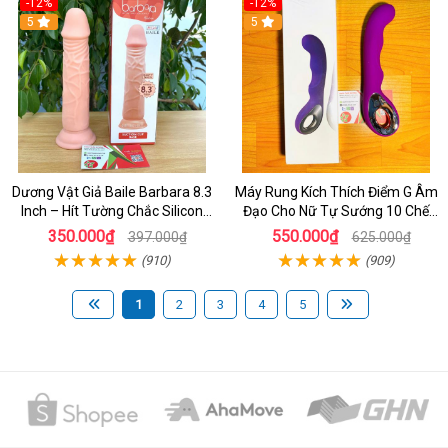
-12%
-12%
5
5
Dương Vật Giả Baile Barbara 8.3
Máy Rung Kích Thích Điểm G Âm
Inch – Hít Tường Chắc Silicon
Đạo Cho Nữ Tự Sướng 10 Chế
Giống Thật Cực Phê Cho Nữ Giới
Độ Rung
350.000₫
550.000₫
397.000₫
625.000₫
(910)
(909)
1
2
3
4
5