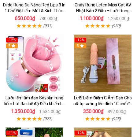
Dildo Rung Đa Năng Red Lips 3 In
Chày Rung Leten Miss Cat AV
1 Chế Độ Liếm Mút & Kích Thích
Nhật Bản 2 Đầu – Lưỡi Rung
Điểm G
Siêu Mạnh Kết Hợp Sưởi Ấm Cho
650.000₫
1.100.000₫
730.000₫
1.250.000₫
Nữ Sung Sướng
(931)
(930)
-12%
-12%
5
5
Lưỡi liếm âm đạo Sovokn rung
Lưỡi Liếm Điểm G Âm Đạo Cho
liếm hút đa chế độ Điều khiển từ
nữ tự sướng lên đỉnh 10 chế độ
xa qua app
rung giá tốt
1.350.000₫
350.000₫
1.534.000₫
397.000₫
(927)
(925)
-11%
-12%