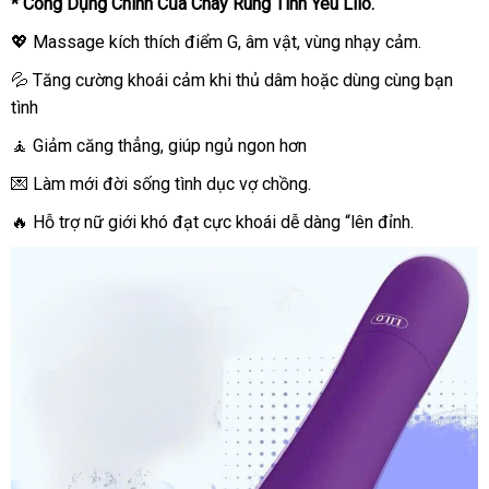
* Công Dụng Chính Của Chày Rung Tình Yêu Lilo.
💖 Massage kích thích điểm G, âm vật, vùng nhạy cảm.
💦 Tăng cường khoái cảm khi thủ dâm hoặc dùng cùng bạn
tình
🧘 Giảm căng thẳng, giúp ngủ ngon hơn
💌 Làm mới đời sống tình dục vợ chồng.
🔥 Hỗ trợ nữ giới khó đạt cực khoái dễ dàng “lên đỉnh.