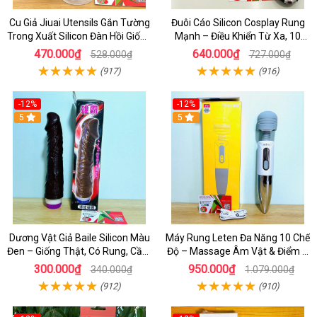
Cu Giả Jiuai Utensils Gắn Tường
Đuôi Cáo Silicon Cosplay Rung
Trong Xuất Silicon Đàn Hồi Giống
Mạnh – Điều Khiển Từ Xa, 10
Thật
Chế Độ Cực Kích Thích
470.000₫
640.000₫
528.000₫
727.000₫
(917)
(916)
-12%
-12%
5
5
Dương Vật Giả Baile Silicon Màu
Máy Rung Leten Đa Năng 10 Chế
Đen – Giống Thật, Có Rung, Cầm
Độ – Massage Âm Vật & Điểm G
Tay Giá Rẻ
Cực Phê Cho Nữ
300.000₫
950.000₫
340.000₫
1.079.000₫
(912)
(910)