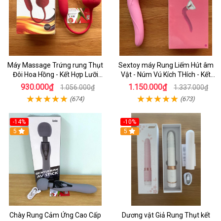
Máy Massage Trứng rung Thụt
Sextoy máy Rung Liếm Hút âm
Đôi Hoa Hồng - Kết Hợp Lưỡi
Vật - Núm Vú Kích THích - Kết
Liếm Kích Thích Âm Vật Cho Nữ
Hợp Đầu Rung Kích Thích âm
930.000₫
1.150.000₫
1.056.000₫
1.337.000₫
Tự Sướng
Đạo Cho Nữ Tự Sướng
(674)
(673)
-14%
-10%
5
5
Chày Rung Cảm Ứng Cao Cấp
Dương vật Giả Rung Thụt kết