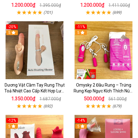
Chế Độ, Tăng Kích Thích Cực
Khiển Từ xa cho Nữ Tụe Sướng
1.200.000₫
1.200.000₫
1.395.000₫
1.411.000₫
Mạnh
(701)
(699)
-20%
-11%
5
5
Dương Vật Cầm Tay Rung Thụt
Omysky 2 Đầu Rung – Trứng
Toả Nhiệt Cao Cấp Kết Hợp Lưỡi
Rung Kẹp Ngực Kích Thích Núm
Liếm Siêu Mềm - Vibrator Evo
Vú 10 Chế Độ Sướng Tê Người
1.350.000₫
500.000₫
1.687.000₫
561.000₫
mars - sextoy cho nữ
(692)
(679)
-12%
-14%
5
5