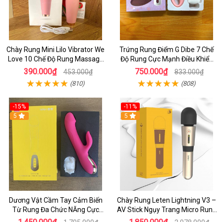
Chày Rung Mini Lilo Vibrator We
Trứng Rung Điểm G Dibe 7 Chế
Love 10 Chế Độ Rung Massage
Độ Rung Cực Mạnh Điều Khiển
Cực Mạnh
Từ Xa
390.000₫
750.000₫
453.000₫
833.000₫
(810)
(808)
-15%
-11%
5
5
Dương Vật Cầm Tay Cảm Biến
Chày Rung Leten Lightning V3 –
Từ Rung Đa Chức NĂng Cực
AV Stick Ngụy Trang Micro Rung
Mạnh - Kết hợp Toả Nhiệt Rung
Mạnh Có Sưởi Ấm