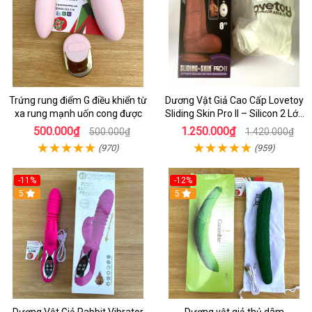
Trứng rung điểm G điều khiển từ
Dương Vật Giả Cao Cấp Lovetoy
xa rung mạnh uốn cong được
Sliding Skin Pro II – Silicon 2 Lớp
Mềm Mịn, Rung Đa Tần Từ Xa
500.000₫
1.250.000₫
500.000₫
1.420.000₫
(970)
(959)
-11%
-12%
5
5