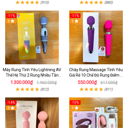
(910)
(880)
-11%
-11%
5
5
Máy Rung Tình Yêu Lightning AV
Chày Rung Massage Tình Yêu
Thế Hệ Thứ 2 Rung Nhiều Tần
Giá Rẻ 10 Chế Độ Rung Điểm G
Số - Kết Hợp Toả Nhiệt
Cực Mạnh
1.300.000₫
550.000₫
1.460.000₫
617.000₫
(812)
(811)
-14%
-10%
5
5