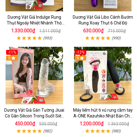
Dương Vật Giả Indulge Rung
Dương Vật Giả Libo Cánh Bướm
Thụt Ngoáy Nhiệt Nhánh Thỏ
Rung Xoay Thụt 6 Chế Độ
Kích Điểm G
1.330.000₫
630.000₫
1.511.000₫
715.000₫
(993)
(990)
-11%
-12%
5
5
Dương Vật Giả Gắn Tường Jiuai
Máy liếm hút ti vú rung cầm tay
Có Gân Silicon Trong Suốt Siêu
A-ONE Kazuhiko Nhật Bản Cho
Mềm
Nữ massage
450.000₫
1.200.000₫
505.000₫
1.363.000₫
(982)
(980)