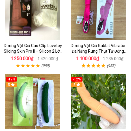
Dương Vật Giả Cao Cấp Lovetoy
Dương Vật Giả Rabbit Vibrator
Sliding Skin Pro II – Silicon 2 Lớp
Đa Năng Rung Thụt Tự Động,
Mềm Mịn, Rung Đa Tần Từ Xa
Phát Nhiệt Ấm Nóng Kích Thích
1.250.000₫
1.100.000₫
1.420.000₫
1.235.000₫
(959)
(955)
-12%
-12%
5
5