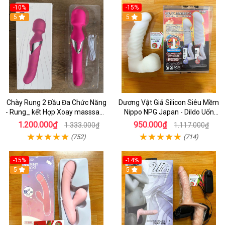
-10%
-15%
5
5
Chày Rung 2 Đầu Đa Chức Năng
Dương Vật Giả Silicon Siêu Mềm
- Rung_ kết Hợp Xoay masssage
Nippo NPG Japan - Dildo Uốn
Điểm G cao Cấp
Cong Tùy Thích
1.200.000₫
950.000₫
1.333.000₫
1.117.000₫
(752)
(714)
-15%
-14%
5
5