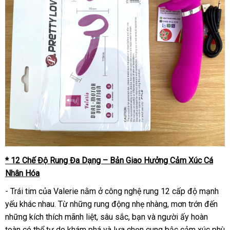
* 12 Chế Độ Rung Đa Dạng – Bản Giao Hưởng Cảm Xúc Cá
Nhân Hóa
- Trái tim của Valerie nằm ở công nghệ rung 12 cấp độ mạnh
yếu khác nhau. Từ những rung động nhẹ nhàng, mơn trớn đến
những kích thích mãnh liệt, sâu sắc, bạn và người ấy hoàn
toàn có thể tự do khám phá và lựa chọn cung bậc cảm xúc phù