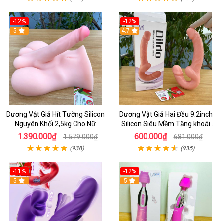
-12%
-12%
5
4.7
Dương Vật Giả Hít Tường Silicon
Dương Vật Giả Hai Đầu 9.2inch
Nguyên Khối 2,5kg Cho Nữ
Silicon Siêu Mềm Tăng khoái
Cảm Đôi Đỉnh Cao
1.390.000₫
600.000₫
1.579.000₫
681.000₫
(938)
(935)
-11%
-12%
5
5