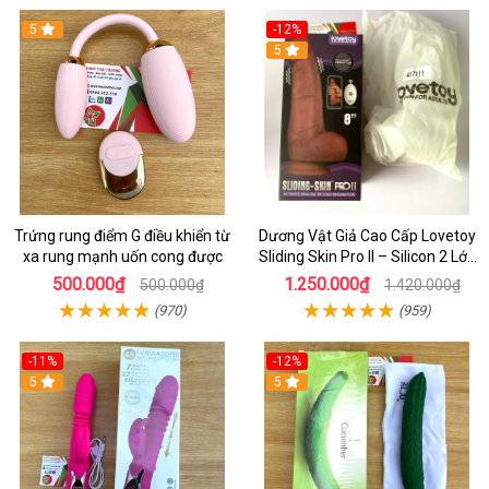
5
-12%
5
Trứng rung điểm G điều khiển từ
Dương Vật Giả Cao Cấp Lovetoy
xa rung mạnh uốn cong được
Sliding Skin Pro II – Silicon 2 Lớp
Mềm Mịn, Rung Đa Tần Từ Xa
500.000₫
1.250.000₫
500.000₫
1.420.000₫
(970)
(959)
-11%
-12%
5
5