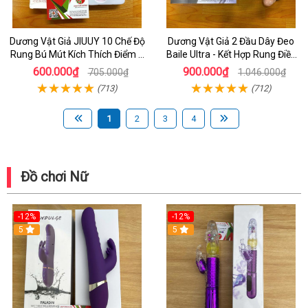
Dương Vật Giả JIUUY 10 Chế Độ
Dương Vật Giả 2 Đầu Dây Đeo
Rung Bú Mút Kích Thích Điểm G
Baile Ultra - Kết Hợp Rung Điều
Cho Nữ
Khiển - Đồ Chơi Dành Cho les
600.000₫
900.000₫
705.000₫
1.046.000₫
(713)
(712)
1
2
3
4
Đồ chơi Nữ
-12%
-12%
5
5