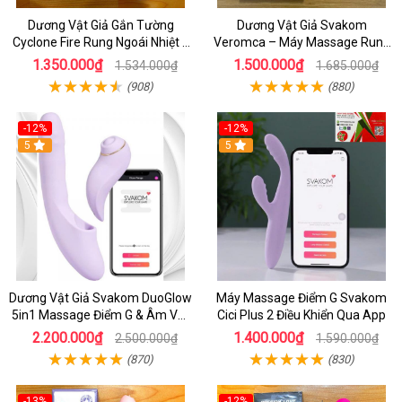
Dương Vật Giả Gắn Tường
Dương Vật Giả Svakom
Cyclone Fire Rung Ngoái Nhiệt 7
Veromca – Máy Massage Rung
Chế Độ Silicon Cao Cấp
Thụt, Bú Mút Âm Vật & Điểm G
1.350.000₫
1.500.000₫
1.534.000₫
1.685.000₫
Cao Cấp
(908)
(880)
-12%
-12%
5
5
Dương Vật Giả Svakom DuoGlow
Máy Massage Điểm G Svakom
5in1 Massage Điểm G & Âm Vật
Cici Plus 2 Điều Khiển Qua App
Điều Khiển App Thông Minh
2.200.000₫
1.400.000₫
2.500.000₫
1.590.000₫
(870)
(830)
-13%
-12%