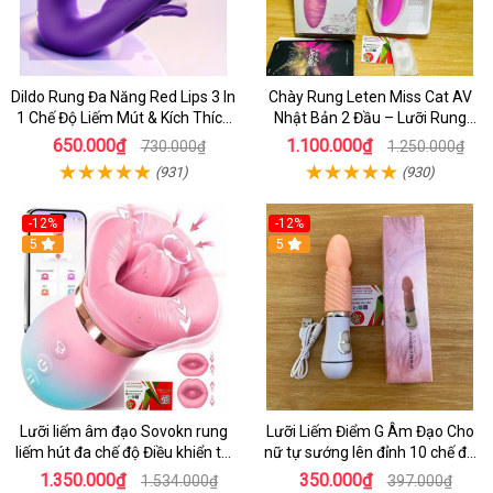
Dildo Rung Đa Năng Red Lips 3 In
Chày Rung Leten Miss Cat AV
1 Chế Độ Liếm Mút & Kích Thích
Nhật Bản 2 Đầu – Lưỡi Rung
Điểm G
Siêu Mạnh Kết Hợp Sưởi Ấm Cho
650.000₫
1.100.000₫
730.000₫
1.250.000₫
Nữ Sung Sướng
(931)
(930)
-12%
-12%
5
5
Lưỡi liếm âm đạo Sovokn rung
Lưỡi Liếm Điểm G Âm Đạo Cho
liếm hút đa chế độ Điều khiển từ
nữ tự sướng lên đỉnh 10 chế độ
xa qua app
rung giá tốt
1.350.000₫
350.000₫
1.534.000₫
397.000₫