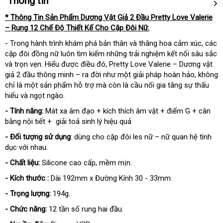
Thông tin
* Thông Tin Sản Phẩm Dương Vật Giả 2 Đầu Pretty Love Valerie
– Rung 12 Chế Độ Thiết Kế Cho Cặp Đôi Nữ.
- Trong hành trình khám phá bản thân và thăng hoa cảm xúc, các
cặp đôi đồng nữ luôn tìm kiếm những trải nghiệm kết nối sâu sắc
và trọn vẹn. Hiểu được điều đó, Pretty Love Valerie – Dương vật
giả 2 đầu thông minh – ra đời như một giải pháp hoàn hảo, không
chỉ là một sản phẩm hỗ trợ mà còn là cầu nối gia tăng sự thấu
hiểu và ngọt ngào.
- Tính năng:
Mát xa âm đạo + kích thích âm vật + điểm G + cân
bằng nội tiết + giải toả sinh lý hiệu quả
- Đối tượng sử dụng
: dùng cho cặp đôi les nữ – nữ quan hệ tình
dục với nhau.
- Chất liệu:
Silicone cao cấp, mềm mịn.
- Kích thước :
Dài 192mm x Đường Kính 30 - 33mm.
- Trọng lượng:
194g.
- Chức năng:
12 tần số rung hai đầu.