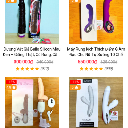
5
5
Dương Vật Giả Baile Silicon Màu
Máy Rung Kích Thích Điểm G Âm
Đen – Giống Thật, Có Rung, Cầm
Đạo Cho Nữ Tự Sướng 10 Chế
Tay Giá Rẻ
Độ Rung
300.000₫
550.000₫
340.000₫
625.000₫
(912)
(909)
-12%
-11%
4.8
5