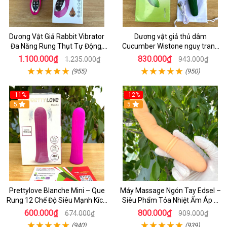
Dương Vật Giả Rabbit Vibrator
Dương vật giả thủ dâm
Đa Năng Rung Thụt Tự Động,
Cucumber Wistone nguỵ trang
Phát Nhiệt Ấm Nóng Kích Thích
hình quả dưa Leo
1.100.000₫
830.000₫
1.235.000₫
943.000₫
(955)
(950)
-11%
-12%
5
5
Prettylove Blanche Mini – Que
Máy Massage Ngón Tay Edsel –
Rung 12 Chế Độ Siêu Mạnh Kích
Siêu Phẩm Tỏa Nhiệt Ấm Áp &
Thích Điểm G Đê Mê
Rung Móc Thăng Hoa
600.000₫
800.000₫
674.000₫
909.000₫
(940)
(939)