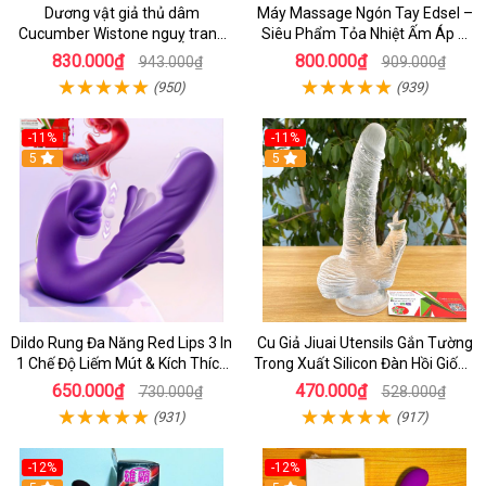
Dương vật giả thủ dâm
Máy Massage Ngón Tay Edsel –
Cucumber Wistone nguỵ trang
Siêu Phẩm Tỏa Nhiệt Ấm Áp &
hình quả dưa Leo
Rung Móc Thăng Hoa
830.000₫
800.000₫
943.000₫
909.000₫
(950)
(939)
-11%
-11%
5
5
Dildo Rung Đa Năng Red Lips 3 In
Cu Giả Jiuai Utensils Gắn Tường
1 Chế Độ Liếm Mút & Kích Thích
Trong Xuất Silicon Đàn Hồi Giống
Điểm G
Thật
650.000₫
470.000₫
730.000₫
528.000₫
(931)
(917)
-12%
-12%