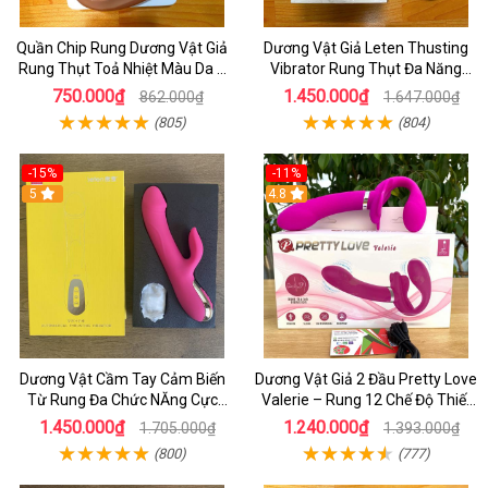
Quần Chip Rung Dương Vật Giả
Dương Vật Giả Leten Thusting
Rung Thụt Toả Nhiệt Màu Da 7
Vibrator Rung Thụt Đa Năng
Chế Độ Thụt _ Điều Khiển Từ Xa
_Kết Hợp Lưỡi Liếm Uấn Cong
750.000₫
1.450.000₫
862.000₫
1.647.000₫
Bằng Remote
Rung Cưc Mạnh
(805)
(804)
-15%
-11%
5
4.8
Dương Vật Cầm Tay Cảm Biến
Dương Vật Giả 2 Đầu Pretty Love
Từ Rung Đa Chức NĂng Cực
Valerie – Rung 12 Chế Độ Thiết
Mạnh - Kết hợp Toả Nhiệt Rung
Kế Cho Cặp Đôi Nữ
1.450.000₫
1.240.000₫
1.705.000₫
1.393.000₫
Nhánh
(800)
(777)