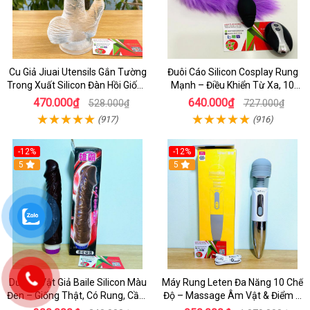
Cu Giả Jiuai Utensils Gắn Tường
Đuôi Cáo Silicon Cosplay Rung
Trong Xuất Silicon Đàn Hồi Giống
Mạnh – Điều Khiển Từ Xa, 10
Thật
Chế Độ Cực Kích Thích
470.000₫
640.000₫
528.000₫
727.000₫
(917)
(916)
-12%
-12%
5
5
Dương Vật Giả Baile Silicon Màu
Máy Rung Leten Đa Năng 10 Chế
Đen – Giống Thật, Có Rung, Cầm
Độ – Massage Âm Vật & Điểm G
Tay Giá Rẻ
Cực Phê Cho Nữ