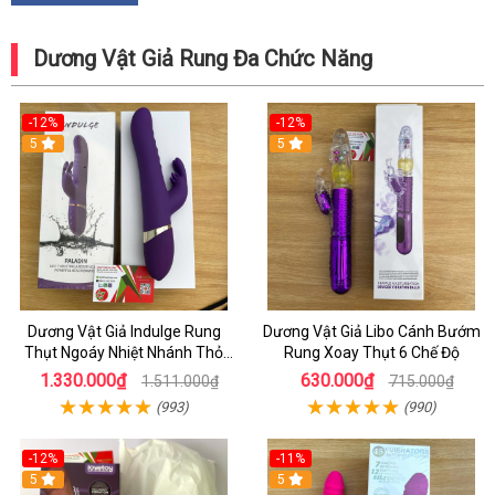
Dương Vật Giả Rung Đa Chức Năng
-12%
-12%
5
5
Dương Vật Giả Indulge Rung
Dương Vật Giả Libo Cánh Bướm
Thụt Ngoáy Nhiệt Nhánh Thỏ
Rung Xoay Thụt 6 Chế Độ
Kích Điểm G
1.330.000₫
630.000₫
1.511.000₫
715.000₫
(993)
(990)
-12%
-11%
5
5