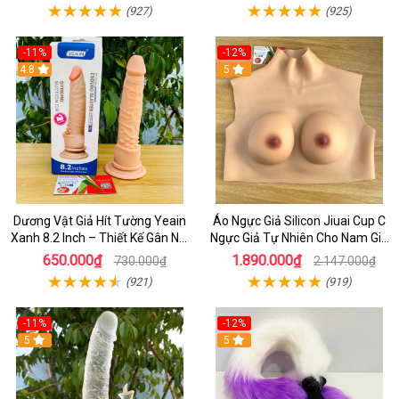
(927)
(925)
-11%
-12%
4.8
5
Dương Vật Giả Hít Tường Yeain
Áo Ngực Giả Silicon Jiuai Cup C
Xanh 8.2 Inch – Thiết Kế Gân Nổi
Ngực Giả Tự Nhiên Cho Nam Giả
Chân Thật
Gái, Drag Queen
650.000₫
1.890.000₫
730.000₫
2.147.000₫
(921)
(919)
-11%
-12%
5
5