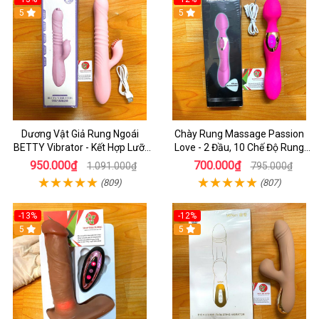
5
5
Dương Vật Giả Rung Ngoái
Chày Rung Massage Passion
BETTY Vibrator - Kết Hợp Lưỡi
Love - 2 Đầu, 10 Chế Độ Rung
Liếm 2 Đầu Và Toả Nhiệt
Cực Mạnh
950.000₫
700.000₫
1.091.000₫
795.000₫
(809)
(807)
-13%
-12%
5
5