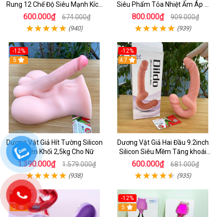
Rung 12 Chế Độ Siêu Mạnh Kích
Siêu Phẩm Tỏa Nhiệt Ấm Áp &
Thích Điểm G Đê Mê
Rung Móc Thăng Hoa
600.000₫
800.000₫
674.000₫
909.000₫
(940)
(939)
-12%
-12%
5
4.7
Dương Vật Giả Hít Tường Silicon
Dương Vật Giả Hai Đầu 9.2inch
Nguyên Khối 2,5kg Cho Nữ
Silicon Siêu Mềm Tăng khoái
Cảm Đôi Đỉnh Cao
1.390.000₫
600.000₫
1.579.000₫
681.000₫
(938)
(935)
-11%
-12%
5
5