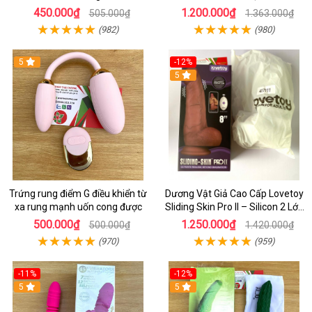
Mềm
Nữ massage
450.000₫
1.200.000₫
505.000₫
1.363.000₫
(982)
(980)
5
-12%
5
Trứng rung điểm G điều khiển từ
Dương Vật Giả Cao Cấp Lovetoy
xa rung mạnh uốn cong được
Sliding Skin Pro II – Silicon 2 Lớp
Mềm Mịn, Rung Đa Tần Từ Xa
500.000₫
1.250.000₫
500.000₫
1.420.000₫
(970)
(959)
-11%
-12%
5
5