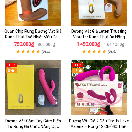
Quần Chip Rung Dương Vật Giả
Dương Vật Giả Leten Thusting
Rung Thụt Toả Nhiệt Màu Da 7
Vibrator Rung Thụt Đa Năng
Chế Độ Thụt _ Điều Khiển Từ Xa
_Kết Hợp Lưỡi Liếm Uấn Cong
750.000₫
1.450.000₫
862.000₫
1.647.000₫
Bằng Remote
Rung Cưc Mạnh
(805)
(804)
-15%
-11%
5
4.8
Dương Vật Cầm Tay Cảm Biến
Dương Vật Giả 2 Đầu Pretty Love
Từ Rung Đa Chức NĂng Cực
Valerie – Rung 12 Chế Độ Thiết
Mạnh - Kết hợp Toả Nhiệt Rung
Kế Cho Cặp Đôi Nữ