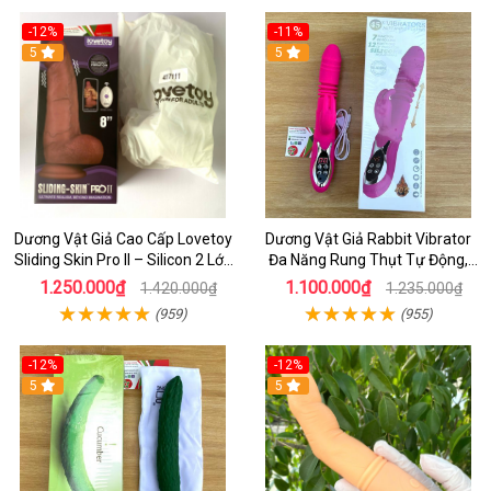
-12%
-11%
5
5
Dương Vật Giả Cao Cấp Lovetoy
Dương Vật Giả Rabbit Vibrator
Sliding Skin Pro II – Silicon 2 Lớp
Đa Năng Rung Thụt Tự Động,
Mềm Mịn, Rung Đa Tần Từ Xa
Phát Nhiệt Ấm Nóng Kích Thích
1.250.000₫
1.100.000₫
1.420.000₫
1.235.000₫
(959)
(955)
-12%
-12%
5
5