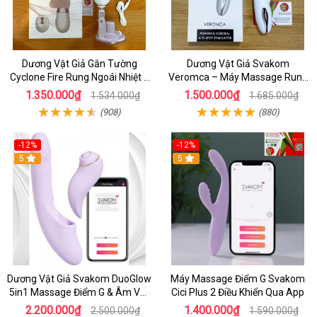
Dương Vật Giả Gắn Tường
Dương Vật Giả Svakom
Cyclone Fire Rung Ngoái Nhiệt 7
Veromca – Máy Massage Rung
Chế Độ Silicon Cao Cấp
Thụt, Bú Mút Âm Vật & Điểm G
1.350.000₫
1.500.000₫
1.534.000₫
1.685.000₫
Cao Cấp
(908)
(880)
-12%
-12%
5
5
Dương Vật Giả Svakom DuoGlow
Máy Massage Điểm G Svakom
5in1 Massage Điểm G & Âm Vật
Cici Plus 2 Điều Khiển Qua App
Điều Khiển App Thông Minh
2.200.000₫
1.400.000₫
2.500.000₫
1.590.000₫