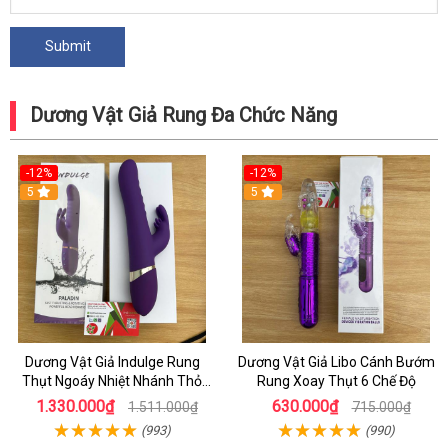
Dương Vật Giả Rung Đa Chức Năng
-12%
-12%
5
5
Dương Vật Giả Indulge Rung
Dương Vật Giả Libo Cánh Bướm
Thụt Ngoáy Nhiệt Nhánh Thỏ
Rung Xoay Thụt 6 Chế Độ
Kích Điểm G
1.330.000₫
630.000₫
1.511.000₫
715.000₫
(993)
(990)