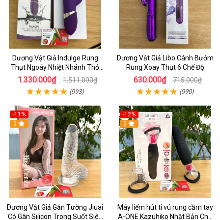
Dương Vật Giả Indulge Rung
Dương Vật Giả Libo Cánh Bướm
Thụt Ngoáy Nhiệt Nhánh Thỏ
Rung Xoay Thụt 6 Chế Độ
Kích Điểm G
1.330.000₫
630.000₫
1.511.000₫
715.000₫
(993)
(990)
-11%
-12%
5
5
Dương Vật Giả Gắn Tường Jiuai
Máy liếm hút ti vú rung cầm tay
Có Gân Silicon Trong Suốt Siêu
A-ONE Kazuhiko Nhật Bản Cho