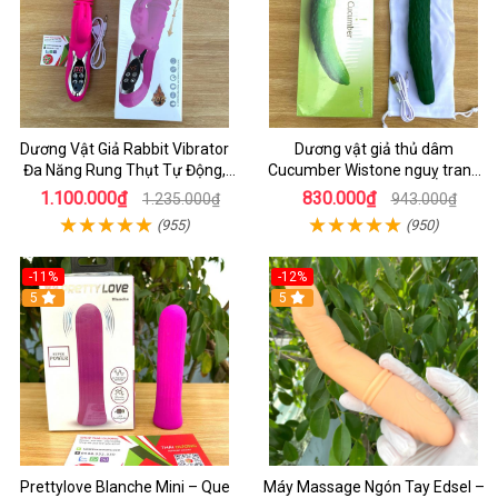
Dương Vật Giả Rabbit Vibrator
Dương vật giả thủ dâm
Đa Năng Rung Thụt Tự Động,
Cucumber Wistone nguỵ trang
Phát Nhiệt Ấm Nóng Kích Thích
hình quả dưa Leo
1.100.000₫
830.000₫
1.235.000₫
943.000₫
(955)
(950)
-11%
-12%
5
5
Prettylove Blanche Mini – Que
Máy Massage Ngón Tay Edsel –