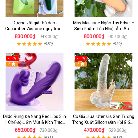
Dương vật giả thủ dâm
Máy Massage Ngón Tay Edsel –
Cucumber Wistone nguỵ trang
Siêu Phẩm Tỏa Nhiệt Ấm Áp &
hình quả dưa Leo
Rung Móc Thăng Hoa
830.000₫
800.000₫
943.000₫
909.000₫
(950)
(939)
-11%
-11%
5
5
Dildo Rung Đa Năng Red Lips 3 In
Cu Giả Jiuai Utensils Gắn Tường
1 Chế Độ Liếm Mút & Kích Thích
Trong Xuất Silicon Đàn Hồi Giống
Điểm G
Thật
650.000₫
470.000₫
730.000₫
528.000₫
(931)
(917)