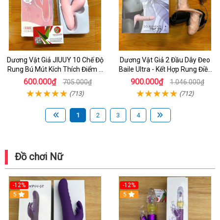
Dương Vật Giả JIUUY 10 Chế Độ
Dương Vật Giả 2 Đầu Dây Đeo
Rung Bú Mút Kích Thích Điểm G
Baile Ultra - Kết Hợp Rung Điều
Cho Nữ
Khiển - Đồ Chơi Dành Cho les
600.000₫
900.000₫
705.000₫
1.046.000₫
(713)
(712)
1
2
3
4
Đồ chơi Nữ
-12%
-12%
5
5