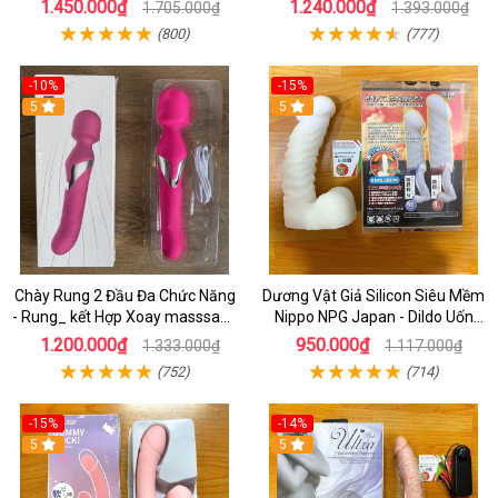
1.450.000₫
1.240.000₫
1.705.000₫
1.393.000₫
Nhánh
(800)
(777)
-10%
-15%
5
5
Chày Rung 2 Đầu Đa Chức Năng
Dương Vật Giả Silicon Siêu Mềm
- Rung_ kết Hợp Xoay masssage
Nippo NPG Japan - Dildo Uốn
Điểm G cao Cấp
Cong Tùy Thích
1.200.000₫
950.000₫
1.333.000₫
1.117.000₫
(752)
(714)
-15%
-14%
5
5