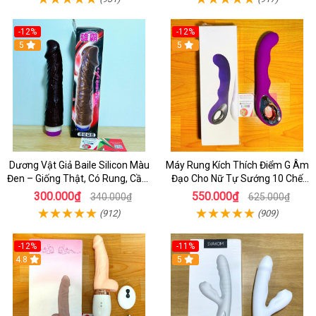
-12%
-12%
5
5
Dương Vật Giả Baile Silicon Màu
Máy Rung Kích Thích Điểm G Âm
Đen – Giống Thật, Có Rung, Cầm
Đạo Cho Nữ Tự Sướng 10 Chế
Tay Giá Rẻ
Độ Rung
300.000₫
550.000₫
340.000₫
625.000₫
(912)
(909)
-12%
-11%
4.8
5