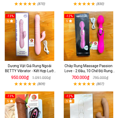
(870)
(830)
-13%
-12%
5
5
Dương Vật Giả Rung Ngoái
Chày Rung Massage Passion
BETTY Vibrator - Kết Hợp Lưỡi
Love - 2 Đầu, 10 Chế Độ Rung
Liếm 2 Đầu Và Toả Nhiệt
Cực Mạnh
950.000₫
700.000₫
1.091.000₫
795.000₫
(809)
(807)
-13%
-12%
5
5