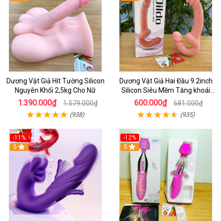
Dương Vật Giả Hít Tường Silicon
Dương Vật Giả Hai Đầu 9.2inch
Nguyên Khối 2,5kg Cho Nữ
Silicon Siêu Mềm Tăng khoái
Cảm Đôi Đỉnh Cao
1.390.000₫
600.000₫
1.579.000₫
681.000₫
(938)
(935)
-11%
-12%
5
5