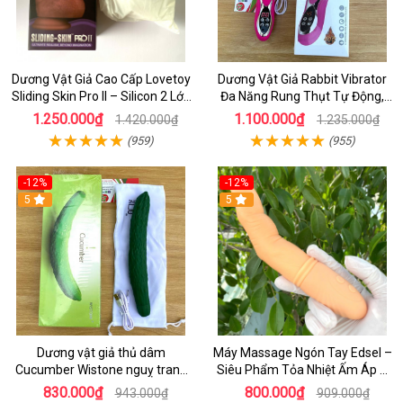
Dương Vật Giả Cao Cấp Lovetoy
Dương Vật Giả Rabbit Vibrator
Sliding Skin Pro II – Silicon 2 Lớp
Đa Năng Rung Thụt Tự Động,
Mềm Mịn, Rung Đa Tần Từ Xa
Phát Nhiệt Ấm Nóng Kích Thích
1.250.000₫
1.100.000₫
1.420.000₫
1.235.000₫
(959)
(955)
-12%
-12%
5
5
Dương vật giả thủ dâm
Máy Massage Ngón Tay Edsel –
Cucumber Wistone nguỵ trang
Siêu Phẩm Tỏa Nhiệt Ấm Áp &
hình quả dưa Leo
Rung Móc Thăng Hoa
830.000₫
800.000₫
943.000₫
909.000₫