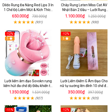
Dildo Rung Đa Năng Red Lips 3 In
Chày Rung Leten Miss Cat AV
1 Chế Độ Liếm Mút & Kích Thích
Nhật Bản 2 Đầu – Lưỡi Rung
Điểm G
Siêu Mạnh Kết Hợp Sưởi Ấm Cho
650.000₫
1.100.000₫
730.000₫
1.250.000₫
Nữ Sung Sướng
(931)
(930)
-12%
-12%
5
5
Lưỡi liếm âm đạo Sovokn rung
Lưỡi Liếm Điểm G Âm Đạo Cho
liếm hút đa chế độ Điều khiển từ
nữ tự sướng lên đỉnh 10 chế độ
xa qua app
rung giá tốt
1.350.000₫
350.000₫
1.534.000₫
397.000₫
(927)
(925)
-11%
-12%