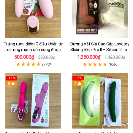
Trứng rung điểm G điều khiển từ
Dương Vật Giả Cao Cấp Lovetoy
xa rung mạnh uốn cong được
Sliding Skin Pro II – Silicon 2 Lớp
Mềm Mịn, Rung Đa Tần Từ Xa
500.000₫
1.250.000₫
500.000₫
1.420.000₫
(970)
(959)
-11%
-12%
5
5