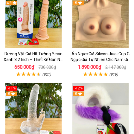
4.8
5
Dương Vật Giả Hít Tường Yeain
Áo Ngực Giả Silicon Jiuai Cup C
Xanh 8.2 Inch – Thiết Kế Gân Nổi
Ngực Giả Tự Nhiên Cho Nam Giả
Chân Thật
Gái, Drag Queen
650.000₫
1.890.000₫
730.000₫
2.147.000₫
(921)
(919)
-11%
-12%
5
5