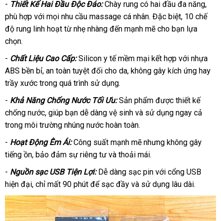
-
Thiết Kế Hai Đầu Độc Đáo:
Chày rung có hai đầu đa năng,
phù hợp với mọi nhu cầu massage cá nhân. Đặc biệt, 10 chế
độ rung linh hoạt từ nhẹ nhàng đến mạnh mẽ cho bạn lựa
chọn.
-
Chất Liệu Cao Cấp:
Silicon y tế mềm mại kết hợp với nhựa
ABS bền bỉ, an toàn tuyệt đối cho da, không gây kích ứng hay
trầy xước trong quá trình sử dụng.
-
Khả Năng Chống Nước Tối Ưu:
Sản phẩm được thiết kế
chống nước, giúp bạn dễ dàng vệ sinh và sử dụng ngay cả
trong môi trường nhúng nước hoàn toàn.
-
Hoạt Động Êm Ái:
Công suất mạnh mẽ nhưng không gây
tiếng ồn, bảo đảm sự riêng tư và thoải mái.
-
Nguồn sạc USB Tiện Lợi:
Dễ dàng sạc pin với cổng USB
hiện đại, chỉ mất 90 phút để sạc đầy và sử dụng lâu dài.