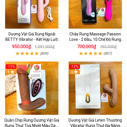
Dương Vật Giả Rung Ngoái
Chày Rung Massage Passion
BETTY Vibrator - Kết Hợp Lưỡi
Love - 2 Đầu, 10 Chế Độ Rung
Liếm 2 Đầu Và Toả Nhiệt
Cực Mạnh
950.000₫
700.000₫
1.091.000₫
795.000₫
(809)
(807)
-13%
-12%
5
5
Quần Chip Rung Dương Vật Giả
Dương Vật Giả Leten Thusting
Rung Thụt Toả Nhiệt Màu Da 7
Vibrator Rung Thụt Đa Năng