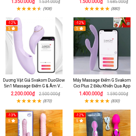
1.350.000₫
1.500.000₫
1.534.000₫
1.685.000₫
Cao Cấp
(908)
(880)
-12%
-12%
5
5
Dương Vật Giả Svakom DuoGlow
Máy Massage Điểm G Svakom
5in1 Massage Điểm G & Âm Vật
Cici Plus 2 Điều Khiển Qua App
Điều Khiển App Thông Minh
2.200.000₫
1.400.000₫
2.500.000₫
1.590.000₫
(870)
(830)
-13%
-12%
5
5