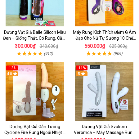
Dương Vật Giả Baile Silicon Màu
Máy Rung Kích Thích Điểm G Âm
Đen – Giống Thật, Có Rung, Cầm
Đạo Cho Nữ Tự Sướng 10 Chế
Tay Giá Rẻ
Độ Rung
300.000₫
550.000₫
340.000₫
625.000₫
(912)
(909)
-12%
-11%
4.8
5
Dương Vật Giả Gắn Tường
Dương Vật Giả Svakom
Cyclone Fire Rung Ngoái Nhiệt 7
Veromca – Máy Massage Rung
Chế Độ Silicon Cao Cấp
Thụt, Bú Mút Âm Vật & Điểm G