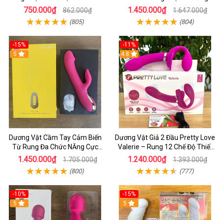
Chế Độ Thụt _ Điều Khiển Từ Xa
_Kết Hợp Lưỡi Liếm Uấn Cong
750.000₫
1.450.000₫
862.000₫
1.647.000₫
Bằng Remote
Rung Cưc Mạnh
(805)
(804)
-15%
-11%
5
4.8
Dương Vật Cầm Tay Cảm Biến
Dương Vật Giả 2 Đầu Pretty Love
Từ Rung Đa Chức NĂng Cực
Valerie – Rung 12 Chế Độ Thiết
Mạnh - Kết hợp Toả Nhiệt Rung
Kế Cho Cặp Đôi Nữ
1.450.000₫
1.240.000₫
1.705.000₫
1.393.000₫
Nhánh
(800)
(777)
-10%
-15%
5
5