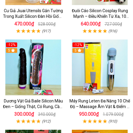
Cu Giả Jiuai Utensils Gắn Tường
Đuôi Cáo Silicon Cosplay Rung
Trong Xuất Silicon Đàn Hồi Giống
Mạnh – Điều Khiển Từ Xa, 10
Thật
Chế Độ Cực Kích Thích
470.000₫
640.000₫
528.000₫
727.000₫
(917)
(916)
-12%
-12%
5
5
Dương Vật Giả Baile Silicon Màu
Máy Rung Leten Đa Năng 10 Chế
Đen – Giống Thật, Có Rung, Cầm
Độ – Massage Âm Vật & Điểm G
Tay Giá Rẻ
Cực Phê Cho Nữ
300.000₫
950.000₫
340.000₫
1.079.000₫
(912)
(910)