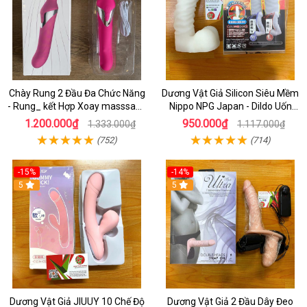
Chày Rung 2 Đầu Đa Chức Năng
Dương Vật Giả Silicon Siêu Mềm
- Rung_ kết Hợp Xoay masssage
Nippo NPG Japan - Dildo Uốn
Điểm G cao Cấp
Cong Tùy Thích
1.200.000₫
950.000₫
1.333.000₫
1.117.000₫
(752)
(714)
-15%
-14%
5
5
Dương Vật Giả JIUUY 10 Chế Độ
Dương Vật Giả 2 Đầu Dây Đeo