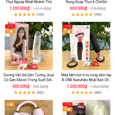
Thụt Ngoáy Nhiệt Nhánh Thỏ
Rung Xoay Thụt 6 Chế Độ
Kích Điểm G
1.330.000₫
630.000₫
1.511.000₫
715.000₫
(993)
(990)
-11%
-12%
5
5
Dương Vật Giả Gắn Tường Jiuai
Máy liếm hút ti vú rung cầm tay
Có Gân Silicon Trong Suốt Siêu
A-ONE Kazuhiko Nhật Bản Cho
Mềm
Nữ massage
450.000₫
1.200.000₫
505.000₫
1.363.000₫
(982)
(980)
5
-12%
5