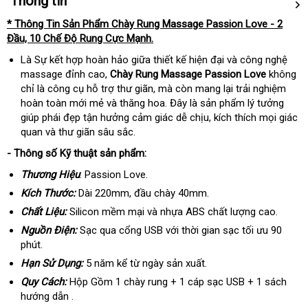
Thông tin
* Thông Tin Sản Phẩm Chày Rung Massage Passion Love - 2
Đầu, 10 Chế Độ Rung Cực Mạnh.
Là Sự kết hợp hoàn hảo giữa thiết kế hiện đại và công nghệ
massage đỉnh cao,
Chày Rung Massage Passion Love
không
chỉ là công cụ hỗ trợ thư giãn, mà còn mang lại trải nghiệm
hoàn toàn mới mẻ và thăng hoa. Đây là sản phẩm lý tưởng
giúp phái đẹp tận hưởng cảm giác dễ chịu, kích thích mọi giác
quan và thư giãn sâu sắc.
- Thông số Kỹ thuật sản phẩm:
Thương Hiệu
: Passion Love.
Kích Thước:
Dài 220mm, đầu chày 40mm.
Chất Liệu:
Silicon mềm mại và nhựa ABS chất lượng cao.
Nguồn Điện:
Sạc qua cổng USB với thời gian sạc tối ưu 90
phút.
Hạn Sử Dụng:
5 năm kể từ ngày sản xuất.
Quy Cách:
Hộp Gồm 1 chày rung + 1 cáp sạc USB + 1 sách
hướng dẫn .