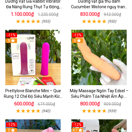
Dương Vật Giả Rabbit Vibrator
Dương vật giả thủ dâm
Đa Năng Rung Thụt Tự Động,
Cucumber Wistone nguỵ trang
Phát Nhiệt Ấm Nóng Kích Thích
hình quả dưa Leo
1.100.000₫
830.000₫
1.235.000₫
943.000₫
(955)
(950)
-11%
-12%
5
5
Prettylove Blanche Mini – Que
Máy Massage Ngón Tay Edsel –
Rung 12 Chế Độ Siêu Mạnh Kích
Siêu Phẩm Tỏa Nhiệt Ấm Áp &
Thích Điểm G Đê Mê
Rung Móc Thăng Hoa
600.000₫
800.000₫
674.000₫
909.000₫
(940)
(939)
-12%
-12%
5
4.7