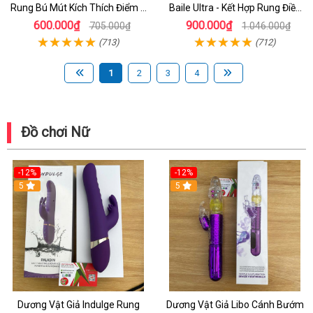
Rung Bú Mút Kích Thích Điểm G
Baile Ultra - Kết Hợp Rung Điều
Cho Nữ
Khiển - Đồ Chơi Dành Cho les
600.000₫
900.000₫
705.000₫
1.046.000₫
(713)
(712)
1
2
3
4
Đồ chơi Nữ
-12%
-12%
5
5
Dương Vật Giả Indulge Rung
Dương Vật Giả Libo Cánh Bướm