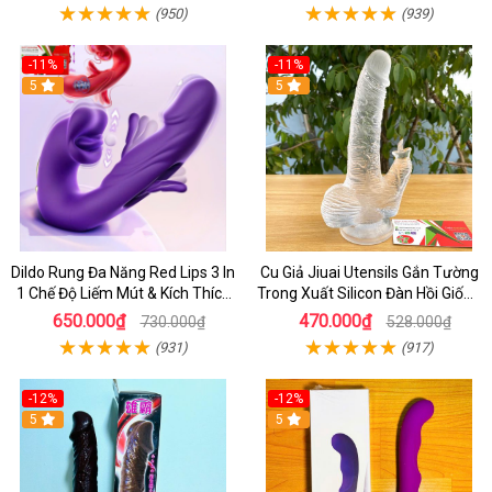
(950)
(939)
-11%
-11%
5
5
Dildo Rung Đa Năng Red Lips 3 In
Cu Giả Jiuai Utensils Gắn Tường
1 Chế Độ Liếm Mút & Kích Thích
Trong Xuất Silicon Đàn Hồi Giống
Điểm G
Thật
650.000₫
470.000₫
730.000₫
528.000₫
(931)
(917)
-12%
-12%
5
5