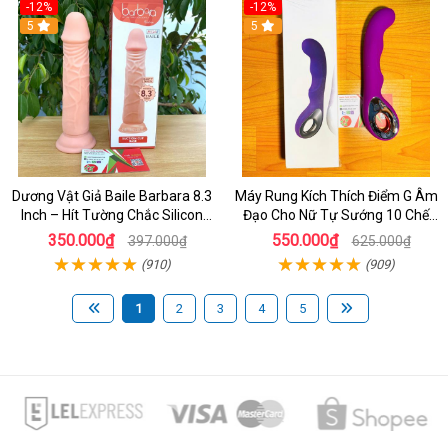
-12%
-12%
5
5
Dương Vật Giả Baile Barbara 8.3
Máy Rung Kích Thích Điểm G Âm
Inch – Hít Tường Chắc Silicon
Đạo Cho Nữ Tự Sướng 10 Chế
Giống Thật Cực Phê Cho Nữ Giới
Độ Rung
350.000₫
550.000₫
397.000₫
625.000₫
(910)
(909)
1
2
3
4
5