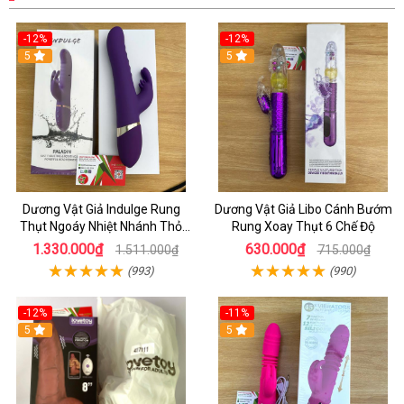
-12%
-12%
5
5
Dương Vật Giả Indulge Rung
Dương Vật Giả Libo Cánh Bướm
Thụt Ngoáy Nhiệt Nhánh Thỏ
Rung Xoay Thụt 6 Chế Độ
Kích Điểm G
1.330.000₫
630.000₫
1.511.000₫
715.000₫
(993)
(990)
-12%
-11%
5
5