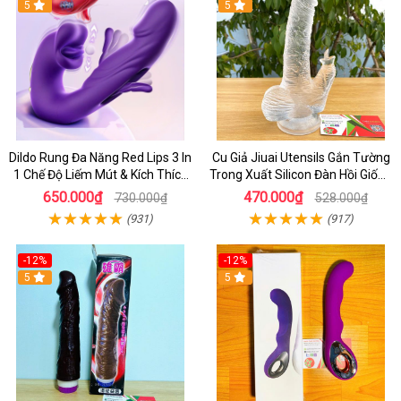
5
5
Dildo Rung Đa Năng Red Lips 3 In
Cu Giả Jiuai Utensils Gắn Tường
1 Chế Độ Liếm Mút & Kích Thích
Trong Xuất Silicon Đàn Hồi Giống
Điểm G
Thật
650.000₫
470.000₫
730.000₫
528.000₫
(931)
(917)
-12%
-12%
5
5