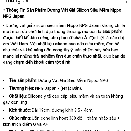
Thông tin
* Thông Tin Sản Phẩm Dương Vật Giả Silicon Siêu Mềm Nippo
NPG Japan.
- Dương vật giả silicon siêu mềm Nippo NPG Japan không chỉ là
một món đồ chơi tình dục thông thường, mà còn là
siêu phẩm
được thiết kế dành riêng cho phụ nữ châu Á
, đặc biệt là các chị
em Việt Nam. Với
chất liệu silicon cao cấp siêu mềm
, đàn hồi
như thật và
khả năng uốn cong tùy ý
, sản phẩm này hứa hẹn
mang lại những
trải nghiệm tình dục chân thực nhất
, giúp bạn dễ
dàng
chạm đến khoái cảm tột đỉnh
Tên sản phẩm:
Dương Vật Giả Siêu Mềm Nippo NPG
Thương hiệu:
NPG Japan - (Nhật Bản).
Chất liệu:
Silicone y tế cao cấp, siêu mềm và an toàn không
gây kích ứng.
Kích thước:
Dài 19cm, đường kính 3.5 - 4cm.
Chức năng:
Uốn cong linh hoạt 360 độ + thâm nhập sâu +
kích thích điểm G và A+