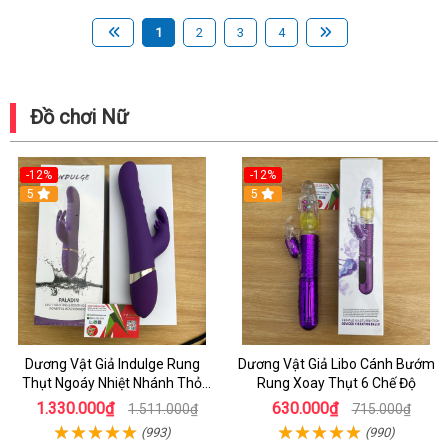
1
2
3
4
Đồ chơi Nữ
-12%
-12%
5
5
Dương Vật Giả Indulge Rung
Dương Vật Giả Libo Cánh Bướm
Thụt Ngoáy Nhiệt Nhánh Thỏ
Rung Xoay Thụt 6 Chế Độ
Kích Điểm G
1.330.000₫
630.000₫
1.511.000₫
715.000₫
(993)
(990)