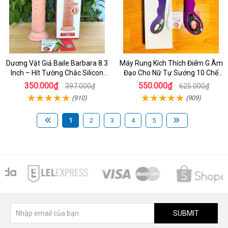
Dương Vật Giả Baile Barbara 8.3
Máy Rung Kích Thích Điểm G Âm
Inch – Hít Tường Chắc Silicon
Đạo Cho Nữ Tự Sướng 10 Chế
Giống Thật Cực Phê Cho Nữ Giới
Độ Rung
350.000₫
550.000₫
397.000₫
625.000₫
(910)
(909)
1
2
3
4
5
SUBMIT