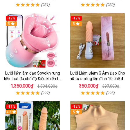
Nữ Sung Sướng
(931)
(930)
-12%
-12%
5
5
Lưỡi liếm âm đạo Sovokn rung
Lưỡi Liếm Điểm G Âm Đạo Cho
liếm hút đa chế độ Điều khiển từ
nữ tự sướng lên đỉnh 10 chế độ
xa qua app
rung giá tốt
1.350.000₫
350.000₫
1.534.000₫
397.000₫
(927)
(925)
-11%
-12%
4.8
5