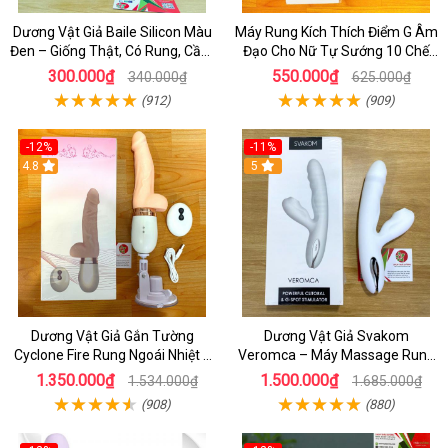
Dương Vật Giả Baile Silicon Màu
Máy Rung Kích Thích Điểm G Âm
Đen – Giống Thật, Có Rung, Cầm
Đạo Cho Nữ Tự Sướng 10 Chế
Tay Giá Rẻ
Độ Rung
300.000₫
550.000₫
340.000₫
625.000₫
(912)
(909)
-12%
-11%
4.8
5
Dương Vật Giả Gắn Tường
Dương Vật Giả Svakom
Cyclone Fire Rung Ngoái Nhiệt 7
Veromca – Máy Massage Rung
Chế Độ Silicon Cao Cấp
Thụt, Bú Mút Âm Vật & Điểm G
1.350.000₫
1.500.000₫
1.534.000₫
1.685.000₫
Cao Cấp
(908)
(880)