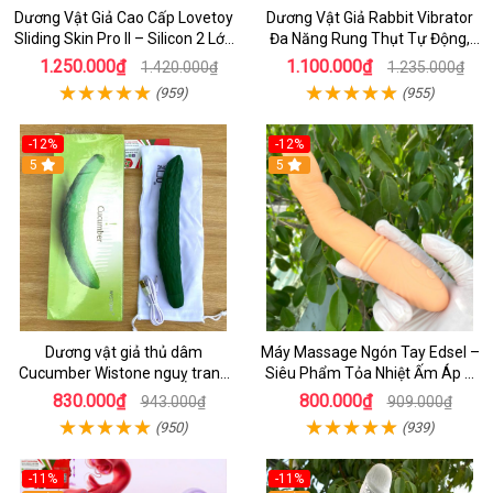
Dương Vật Giả Cao Cấp Lovetoy
Dương Vật Giả Rabbit Vibrator
Sliding Skin Pro II – Silicon 2 Lớp
Đa Năng Rung Thụt Tự Động,
Mềm Mịn, Rung Đa Tần Từ Xa
Phát Nhiệt Ấm Nóng Kích Thích
1.250.000₫
1.100.000₫
1.420.000₫
1.235.000₫
(959)
(955)
-12%
-12%
5
5
Dương vật giả thủ dâm
Máy Massage Ngón Tay Edsel –
Cucumber Wistone nguỵ trang
Siêu Phẩm Tỏa Nhiệt Ấm Áp &
hình quả dưa Leo
Rung Móc Thăng Hoa
830.000₫
800.000₫
943.000₫
909.000₫
(950)
(939)
-11%
-11%