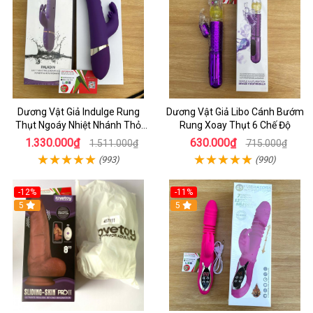
Dương Vật Giả Indulge Rung
Dương Vật Giả Libo Cánh Bướm
Thụt Ngoáy Nhiệt Nhánh Thỏ
Rung Xoay Thụt 6 Chế Độ
Kích Điểm G
1.330.000₫
630.000₫
1.511.000₫
715.000₫
(993)
(990)
-12%
-11%
5
5