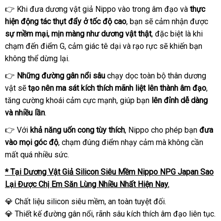
👉 Khi đưa dương vật giả Nippo vào trong âm đạo và
thực
hiện động tác thụt đẩy ở tốc độ cao
, bạn sẽ cảm nhận được
sự mềm mại, mịn màng như dương vật thật
, đặc biệt là khi
chạm đến điểm G, cảm giác tê dại và rạo rực sẽ khiến bạn
không thể dừng lại.
👉
Những đường gân nổi sâu
chạy dọc toàn bộ thân dương
vật sẽ
tạo nên ma sát kích thích mãnh liệt lên thành âm đạo
,
tăng cường khoái cảm cực mạnh, giúp bạn
lên đỉnh dễ dàng
và nhiều lần
.
👉 Với
khả năng uốn cong tùy thích
, Nippo cho phép bạn
đưa
vào mọi góc độ
, chạm đúng điểm nhạy cảm mà không cần
mất quá nhiều sức.
* Tại Dương Vật Giả Silicon Siêu Mềm Nippo NPG Japan Sao
Lại Được Chị Em Săn Lùng Nhiều Nhất Hiện Nay.
💎 Chất liệu silicon siêu mềm, an toàn tuyệt đối.
💎 Thiết kế đường gân nổi, rãnh sâu kích thích âm đạo liên tục.