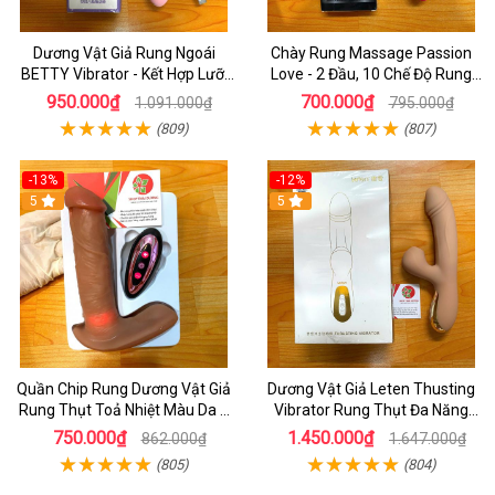
Dương Vật Giả Rung Ngoái
Chày Rung Massage Passion
BETTY Vibrator - Kết Hợp Lưỡi
Love - 2 Đầu, 10 Chế Độ Rung
Liếm 2 Đầu Và Toả Nhiệt
Cực Mạnh
950.000₫
700.000₫
1.091.000₫
795.000₫
(809)
(807)
-13%
-12%
5
5
Quần Chip Rung Dương Vật Giả
Dương Vật Giả Leten Thusting
Rung Thụt Toả Nhiệt Màu Da 7
Vibrator Rung Thụt Đa Năng
Chế Độ Thụt _ Điều Khiển Từ Xa
_Kết Hợp Lưỡi Liếm Uấn Cong
750.000₫
1.450.000₫
862.000₫
1.647.000₫
Bằng Remote
Rung Cưc Mạnh
(805)
(804)