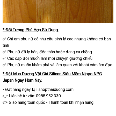
* Đối Tượng Phù Hợp Sử Dụng.
✅ Chị em phụ nữ có nhu cầu sinh lý cao nhưng không có bạn
tình
✅ Phụ nữ đã ly hôn, độc thân hoặc đang xa chồng
✅ Các cặp đôi muốn làm mới chuyện giường chiếu
✅ Phụ nữ muốn khám phá và làm quen với khoái cảm âm đạo.
* Đặt Mua Dương Vật Giả Silicon Siêu Mềm Nippo NPG
Japan Ngay Hôm Nay.
- Đặt hàng ngay tại: shopthaiduong.com.
👉 Liên hệ tư vấn: 0988.952.330
👉 Giao hàng toàn quốc - Thanh toán khi nhận hàng.