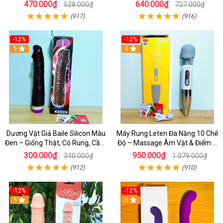
Thật
Chế Độ Cực Kích Thích
470.000₫
640.000₫
528.000₫
727.000₫
(917)
(916)
-12%
-12%
5
5
Dương Vật Giả Baile Silicon Màu
Máy Rung Leten Đa Năng 10 Chế
Đen – Giống Thật, Có Rung, Cầm
Độ – Massage Âm Vật & Điểm G
Tay Giá Rẻ
Cực Phê Cho Nữ
300.000₫
950.000₫
340.000₫
1.079.000₫
(912)
(910)
-12%
-12%
5
5