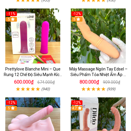
-11%
-12%
5
5
Prettylove Blanche Mini – Que
Máy Massage Ngón Tay Edsel –
Rung 12 Chế Độ Siêu Mạnh Kích
Siêu Phẩm Tỏa Nhiệt Ấm Áp &
Thích Điểm G Đê Mê
Rung Móc Thăng Hoa
600.000₫
800.000₫
674.000₫
909.000₫
(940)
(939)
-12%
-12%
5
4.7