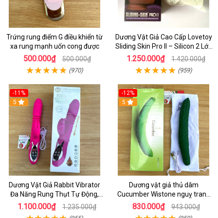
Trứng rung điểm G điều khiển từ
Dương Vật Giả Cao Cấp Lovetoy
xa rung mạnh uốn cong được
Sliding Skin Pro II – Silicon 2 Lớp
Mềm Mịn, Rung Đa Tần Từ Xa
500.000₫
1.250.000₫
500.000₫
1.420.000₫
(970)
(959)
-11%
-12%
5
5
Dương Vật Giả Rabbit Vibrator
Dương vật giả thủ dâm
Đa Năng Rung Thụt Tự Động,
Cucumber Wistone nguỵ trang
Phát Nhiệt Ấm Nóng Kích Thích
hình quả dưa Leo
1.100.000₫
830.000₫
1.235.000₫
943.000₫
(955)
(950)