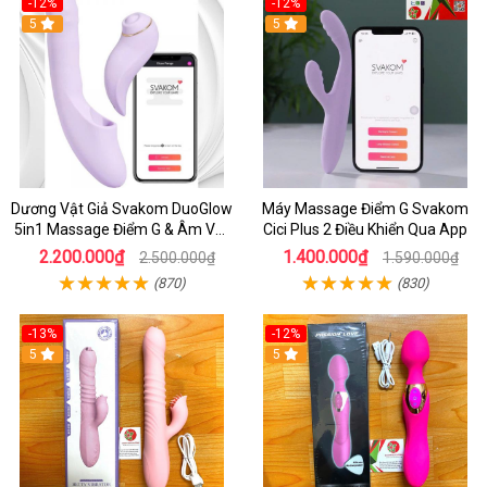
-12%
-12%
5
5
Dương Vật Giả Svakom DuoGlow
Máy Massage Điểm G Svakom
5in1 Massage Điểm G & Âm Vật
Cici Plus 2 Điều Khiển Qua App
Điều Khiển App Thông Minh
2.200.000₫
1.400.000₫
2.500.000₫
1.590.000₫
(870)
(830)
-13%
-12%
5
5