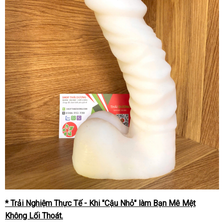
* Trải Nghiệm Thực Tế - Khi "Cậu Nhỏ" làm Bạn Mê Mệt
Không Lối Thoát.