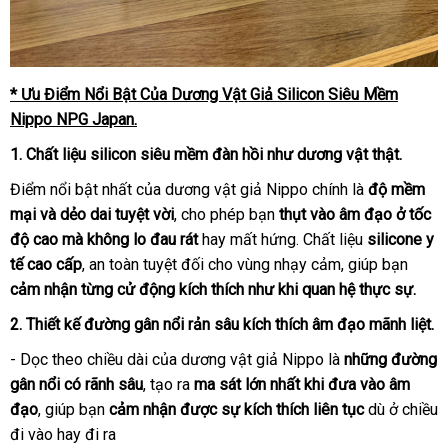
* Ưu Điểm Nổi Bật Của Dương Vật Giả Silicon Siêu Mềm
Nippo NPG Japan.
1. Chất liệu silicon siêu mềm đàn hồi như dương vật thật.
Điểm nổi bật nhất của dương vật giả Nippo chính là
độ mềm
mại và dẻo dai tuyệt vời
, cho phép bạn
thụt vào âm đạo ở tốc
độ cao mà không lo đau rát
hay mất hứng. Chất liệu
silicone y
tế cao cấp
, an toàn tuyệt đối cho vùng nhạy cảm, giúp bạn
cảm nhận từng cử động kích thích như khi quan hệ thực sự.
2. Thiết kế đường gân nổi rản sâu kích thích âm đạo mãnh liệt.
- Dọc theo chiều dài của dương vật giả Nippo là
những đường
gân nổi có rãnh sâu
, tạo ra
ma sát lớn nhất khi đưa vào âm
đạo
, giúp bạn
cảm nhận được sự kích thích liên tục
dù ở chiều
đi vào hay đi ra