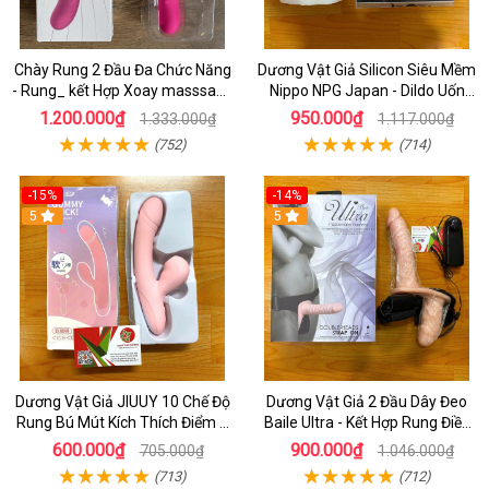
Chày Rung 2 Đầu Đa Chức Năng
Dương Vật Giả Silicon Siêu Mềm
- Rung_ kết Hợp Xoay masssage
Nippo NPG Japan - Dildo Uốn
Điểm G cao Cấp
Cong Tùy Thích
1.200.000₫
950.000₫
1.333.000₫
1.117.000₫
(752)
(714)
-15%
-14%
5
5
Dương Vật Giả JIUUY 10 Chế Độ
Dương Vật Giả 2 Đầu Dây Đeo
Rung Bú Mút Kích Thích Điểm G
Baile Ultra - Kết Hợp Rung Điều
Cho Nữ
Khiển - Đồ Chơi Dành Cho les
600.000₫
900.000₫
705.000₫
1.046.000₫
(713)
(712)