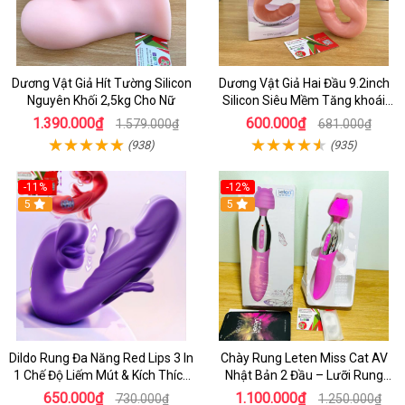
Dương Vật Giả Hít Tường Silicon
Dương Vật Giả Hai Đầu 9.2inch
Nguyên Khối 2,5kg Cho Nữ
Silicon Siêu Mềm Tăng khoái
Cảm Đôi Đỉnh Cao
1.390.000₫
600.000₫
1.579.000₫
681.000₫
(938)
(935)
-11%
-12%
5
5
Dildo Rung Đa Năng Red Lips 3 In
Chày Rung Leten Miss Cat AV
1 Chế Độ Liếm Mút & Kích Thích
Nhật Bản 2 Đầu – Lưỡi Rung
Điểm G
Siêu Mạnh Kết Hợp Sưởi Ấm Cho
650.000₫
1.100.000₫
730.000₫
1.250.000₫