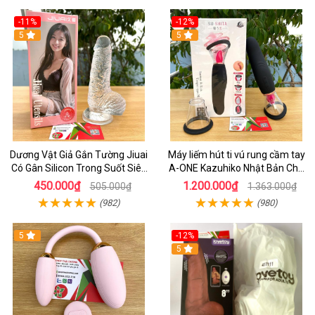
-11%
-12%
5
5
Dương Vật Giả Gắn Tường Jiuai
Máy liếm hút ti vú rung cầm tay
Có Gân Silicon Trong Suốt Siêu
A-ONE Kazuhiko Nhật Bản Cho
Mềm
Nữ massage
450.000₫
1.200.000₫
505.000₫
1.363.000₫
(982)
(980)
5
-12%
5