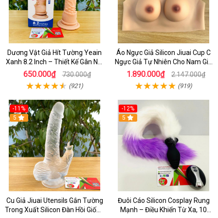
Dương Vật Giả Hít Tường Yeain
Áo Ngực Giả Silicon Jiuai Cup C
Xanh 8.2 Inch – Thiết Kế Gân Nổi
Ngực Giả Tự Nhiên Cho Nam Giả
Chân Thật
Gái, Drag Queen
650.000₫
1.890.000₫
730.000₫
2.147.000₫
(921)
(919)
-11%
-12%
5
5
Cu Giả Jiuai Utensils Gắn Tường
Đuôi Cáo Silicon Cosplay Rung
Trong Xuất Silicon Đàn Hồi Giống
Mạnh – Điều Khiển Từ Xa, 10