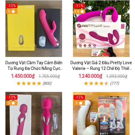
-15%
-11%
5
4.8
Dương Vật Cầm Tay Cảm Biến
Dương Vật Giả 2 Đầu Pretty Love
Từ Rung Đa Chức NĂng Cực
Valerie – Rung 12 Chế Độ Thiết
Mạnh - Kết hợp Toả Nhiệt Rung
Kế Cho Cặp Đôi Nữ
1.450.000₫
1.240.000₫
1.705.000₫
1.393.000₫
Nhánh
(800)
(777)
-10%
-15%
5
5