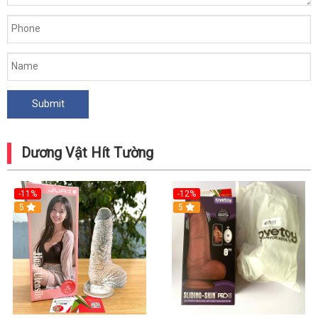
Dương Vật Hít Tường
-11%
-12%
5
5