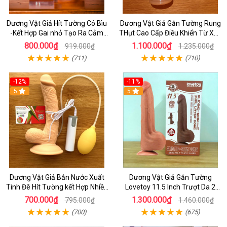
Dương Vật Giả Hít Tường Có Bìu
Dương Vật Giả Gắn Tường Rung
-Kết Hợp Gai nhỏ Tạo Ra Cảm
THụt Cao Cấp Điều Khiển Từ Xa -
Giác Cực Sướng Khi Dùng -
Kết Hợp Toả Nhệt
800.000₫
1.100.000₫
919.000₫
1.235.000₫
sextoy cho nữ
(711)
(710)
-12%
-11%
5
5
Dương Vật Giả Bắn Nước Xuất
Dương Vật Giả Gắn Tường
Tinh Đê Hít Tường kết Hợp Nhiều
Lovetoy 11.5 Inch Trượt Da 2
chế Độ Rung - Sextoy Cao Cấp
Lớp, Thiết Kế Cao Cấp
700.000₫
1.300.000₫
795.000₫
1.460.000₫
HCm
(700)
(675)