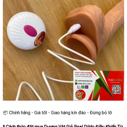
📦 Chính hãng - Giá tốt - Giao hàng kín đáo - Đừng bỏ lỡ.
* Cách thức đặt mua Dương Vật Giả Real Dildo Điều Khiển Từ