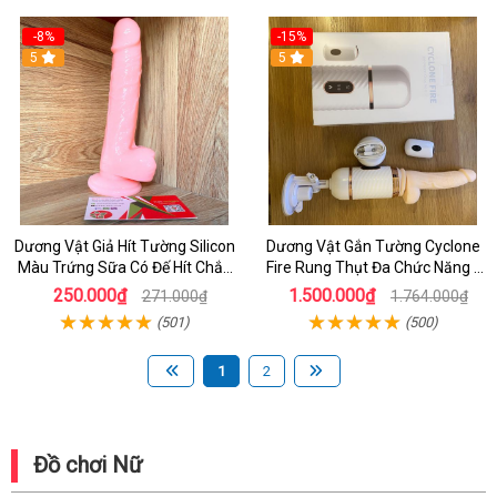
-8%
-15%
5
5
Dương Vật Giả Hít Tường Silicon
Dương Vật Gắn Tường Cyclone
Màu Trứng Sữa Có Đế Hít Chắc
Fire Rung Thụt Đa Chức Năng -
Chắn
Kết Hợp Toả Nhiệt Và Điều Khiển
250.000₫
1.500.000₫
271.000₫
1.764.000₫
Từ Xa
(501)
(500)
1
2
Đồ chơi Nữ