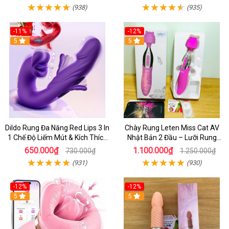
(938)
(935)
-11%
-12%
5
5
Dildo Rung Đa Năng Red Lips 3 In
Chày Rung Leten Miss Cat AV
1 Chế Độ Liếm Mút & Kích Thích
Nhật Bản 2 Đầu – Lưỡi Rung
Điểm G
Siêu Mạnh Kết Hợp Sưởi Ấm Cho
650.000₫
1.100.000₫
730.000₫
1.250.000₫
Nữ Sung Sướng
(931)
(930)
-12%
-12%
5
5