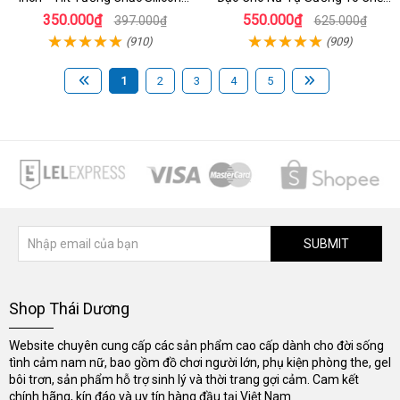
Giống Thật Cực Phê Cho Nữ Giới
Độ Rung
350.000₫
550.000₫
397.000₫
625.000₫
(910)
(909)
1
2
3
4
5
SUBMIT
Shop Thái Dương
Website chuyên cung cấp các sản phẩm cao cấp dành cho đời sống
tình cảm nam nữ, bao gồm đồ chơi người lớn, phụ kiện phòng the, gel
bôi trơn, sản phẩm hỗ trợ sinh lý và thời trang gợi cảm. Cam kết
chính hãng, kín đáo và uy tín hàng đầu tại Việt Nam