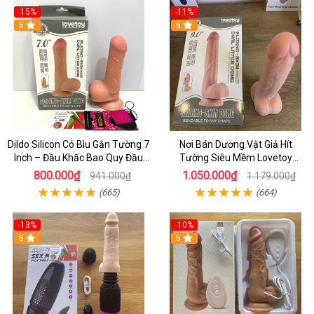
-15%
-11%
5
5
Dildo Silicon Có Bìu Gắn Tường 7
Nơi Bán Dương Vật Giả Hít
Inch – Đầu Khấc Bao Quy Đầu
Tường Siêu Mềm Lovetoy
Tăng Khoái Cảm Cho Nữ
Siliding Skin Dong 9.0 - Sextoy
800.000₫
1.050.000₫
941.000₫
1.179.000₫
Nữ Cao Cấp
(665)
(664)
-13%
-10%
5
5