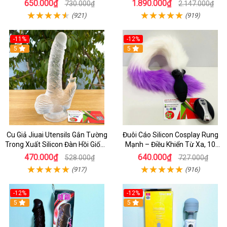
650.000₫
1.890.000₫
730.000₫
2.147.000₫
(921)
(919)
-11%
-12%
5
5
Cu Giả Jiuai Utensils Gắn Tường
Đuôi Cáo Silicon Cosplay Rung
Trong Xuất Silicon Đàn Hồi Giống
Mạnh – Điều Khiển Từ Xa, 10
Thật
Chế Độ Cực Kích Thích
470.000₫
640.000₫
528.000₫
727.000₫
(917)
(916)
-12%
-12%
5
5