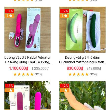
-11%
-12%
5
5
Dương Vật Giả Rabbit Vibrator
Dương vật giả thủ dâm
Đa Năng Rung Thụt Tự Động,
Cucumber Wistone nguỵ trang
Phát Nhiệt Ấm Nóng Kích Thích
hình quả dưa Leo
1.100.000₫
830.000₫
1.235.000₫
943.000₫
(955)
(950)
-11%
-12%
5
5