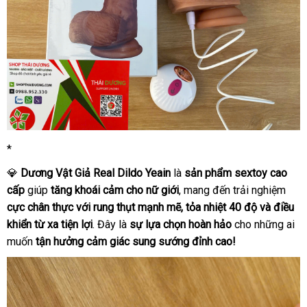
*
💎
Dương Vật Giả Real Dildo Yeain
là
sản phẩm sextoy cao
cấp
giúp
tăng khoái cảm cho nữ giới
, mang đến trải nghiệm
cực chân thực với rung thụt mạnh mẽ, tỏa nhiệt 40 độ và điều
khiển từ xa tiện lợi
. Đây là
sự lựa chọn hoàn hảo
cho những ai
muốn
tận hưởng cảm giác sung sướng đỉnh cao!