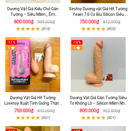
Dương Vật Giả Kiểu Chó Gắn
Sextoy Dương vật Giả Hít Tường
Tường – Siêu Mềm_ Êm
Yeain 7.0 Có Bìu Silicon Siêu
Ái_Sướng Như Thật
Mềm Chính Hãng - Bán Sextoy
800.000₫
750.000₫
909.000₫
842.000₫
Cấp Ở Thủ Đức
(814)
(803)
-11%
-16%
5
5
Dương Vật Giả Hít Tường
Dương Vật Giả Gắn Tường Siêu
Lovetoy Xuất Tinh Giống Thật -
To Khổng Lồ – Silicon Mềm Như
Sextoy Tự Sướng Cho Nữ
Thật, Tăng Khoái Cảm Tột Đỉnh
750.000₫
800.000₫
842.000₫
952.000₫
(801)
(801)