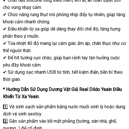
✔ Chất liệu silicone lỏng siêu mềm, êm ái, an toàn tuyệt đối
cho vùng nhạy cảm.
✔ Chức năng rung thụt mô phỏng nhịp đẩy tự nhiên, giúp tăng
khoái cảm nhanh chóng.
✔ Điều khiển từ xa giúp dễ dàng thay đổi chế độ, tăng hưng
phấn theo ý muốn.
✔ Tỏa nhiệt 40 độ mang lại cảm giác ấm áp, chân thực như cơ
thể người thật.
✔ Đế hít tường cực chắc, giúp bạn rảnh tay tận hưởng cuộc
yêu đầy khoái cảm.
✔ Sử dụng sạc nhanh USB từ tính, tiết kiệm điện, bền bỉ theo
thời gian.
* Hướng Dẫn Sử Dụng Dương Vật Giả Real Dildo Yeain Điều
Khiển Từ Xa Yeain.
1️⃣ Vệ sinh sạch sản phẩm bằng nước muối sinh lý hoặc dung
dịch vệ sinh sextoy.
2️⃣ Gắn sản phẩm vào bề mặt phẳng (tường, sàn nhà, ghế,
gương...) để cố định.