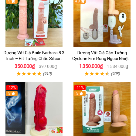
5
4.8
Dương Vật Giả Baile Barbara 8.3
Dương Vật Giả Gắn Tường
Inch – Hít Tường Chắc Silicon
Cyclone Fire Rung Ngoái Nhiệt 7
Giống Thật Cực Phê Cho Nữ Giới
Chế Độ Silicon Cao Cấp
350.000₫
1.350.000₫
397.000₫
1.534.000₫
(910)
(908)
-12%
-11%
5
5