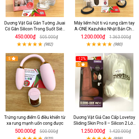
Dương Vật Giả Gắn Tường Jiuai
Máy liếm hút ti vú rung cầm tay
Có Gân Silicon Trong Suốt Siêu
A-ONE Kazuhiko Nhật Bản Cho
Mềm
Nữ massage
450.000₫
1.200.000₫
505.000₫
1.363.000₫
(982)
(980)
5
-12%
5
Trứng rung điểm G điều khiển từ
Dương Vật Giả Cao Cấp Lovetoy
xa rung mạnh uốn cong được
Sliding Skin Pro II – Silicon 2 Lớp
Mềm Mịn, Rung Đa Tần Từ Xa
500.000₫
1.250.000₫
500.000₫
1.420.000₫
(970)
(959)