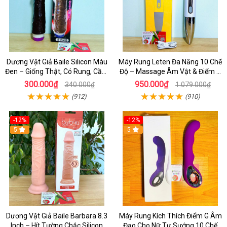
Dương Vật Giả Baile Silicon Màu
Máy Rung Leten Đa Năng 10 Chế
Đen – Giống Thật, Có Rung, Cầm
Độ – Massage Âm Vật & Điểm G
Tay Giá Rẻ
Cực Phê Cho Nữ
300.000₫
950.000₫
340.000₫
1.079.000₫
(912)
(910)
-12%
-12%
5
5
Dương Vật Giả Baile Barbara 8.3
Máy Rung Kích Thích Điểm G Âm
Inch – Hít Tường Chắc Silicon
Đạo Cho Nữ Tự Sướng 10 Chế