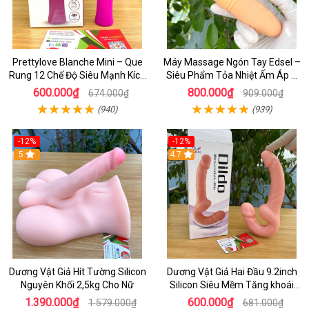
Prettylove Blanche Mini – Que
Máy Massage Ngón Tay Edsel –
Rung 12 Chế Độ Siêu Mạnh Kích
Siêu Phẩm Tỏa Nhiệt Ấm Áp &
Thích Điểm G Đê Mê
Rung Móc Thăng Hoa
600.000₫
800.000₫
674.000₫
909.000₫
(940)
(939)
-12%
-12%
5
4.7
Dương Vật Giả Hít Tường Silicon
Dương Vật Giả Hai Đầu 9.2inch
Nguyên Khối 2,5kg Cho Nữ
Silicon Siêu Mềm Tăng khoái
Cảm Đôi Đỉnh Cao
1.390.000₫
600.000₫
1.579.000₫
681.000₫