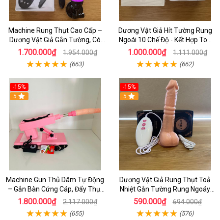
Machine Rung Thụt Cao Cấp –
Dương Vật Giả Hít Tường Rung
Dương Vật Giả Gắn Tường, Có
Ngoái 10 Chế Độ - Kết Hợp Toả
Tỏa Nhiệt & Điều Khiển Từ Xa
Nhiêt Và Điều Khiển Bằng Dây
1.700.000₫
1.000.000₫
1.954.000₫
1.111.000₫
(663)
(662)
-15%
-15%
5
5
Machine Gun Thủ Dâm Tự Động
Dương Vật Giả Rung Thụt Toả
– Gắn Bàn Cứng Cáp, Đẩy Thụt
Nhiệt Gắn Tường Rung Ngoáy
Cực Mạnh, Tặng Kèm Dương
Cực Phê, Tự Sướng Nữ Siêu Phê
1.800.000₫
590.000₫
2.117.000₫
694.000₫
Vật Giả
(655)
(576)