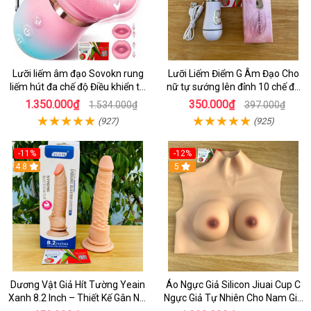
Lưỡi liếm âm đạo Sovokn rung
Lưỡi Liếm Điểm G Âm Đạo Cho
liếm hút đa chế độ Điều khiển từ
nữ tự sướng lên đỉnh 10 chế độ
xa qua app
rung giá tốt
1.350.000₫
350.000₫
1.534.000₫
397.000₫
(927)
(925)
-11%
-12%
4.8
5
Dương Vật Giả Hít Tường Yeain
Áo Ngực Giả Silicon Jiuai Cup C
Xanh 8.2 Inch – Thiết Kế Gân Nổi
Ngực Giả Tự Nhiên Cho Nam Giả
Chân Thật
Gái, Drag Queen