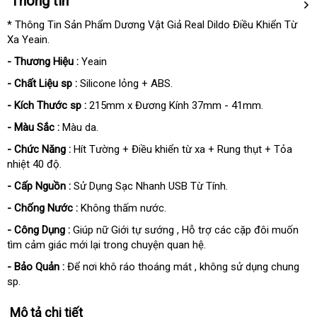
Thông tin
* Thông Tin Sản Phẩm Dương Vật Giả Real Dildo Điều Khiển Từ
Xa Yeain.
- Thương Hiệu :
Yeain
- Chất Liệu sp :
Silicone lỏng + ABS.
- Kích Thước sp :
215mm x Đương Kính 37mm - 41mm.
- Màu Sắc :
Màu da.
- Chức Năng :
Hít Tường + Điều khiển từ xa + Rung thụt + Tỏa
nhiệt 40 độ.
- Cấp Nguồn :
Sử Dụng Sạc Nhanh USB Từ Tính.
- Chống Nước :
Không thấm nước.
- Công Dụng :
Giúp nữ Giới tự sướng , Hỗ trợ các cặp đôi muốn
tìm cảm giác mới lại trong chuyện quan hệ.
- Bảo Quản :
Để nơi khô ráo thoáng mát , không sử dụng chung
sp.
Mô tả chi tiết