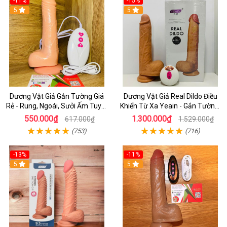
-11%
-15%
5
5
Dương Vật Giả Gắn Tường Giá
Dương Vật Giả Real Dildo Điều
Rẻ - Rung, Ngoái, Sưởi Ấm Tuyệt
Khiển Từ Xa Yeain - Gắn Tường,
Vời
Rung Thụt Tỏa Nhiệt Cao Cấp
550.000₫
1.300.000₫
617.000₫
1.529.000₫
(753)
(716)
-13%
-11%
5
5