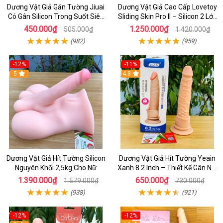
Dương Vật Giả Gắn Tường Jiuai
Dương Vật Giả Cao Cấp Lovetoy
Có Gân Silicon Trong Suốt Siêu
Sliding Skin Pro II – Silicon 2 Lớp
Mềm
Mềm Mịn, Rung Đa Tần Từ Xa
450.000₫
1.250.000₫
505.000₫
1.420.000₫
(982)
(959)
-12%
-11%
5
4.8
Dương Vật Giả Hít Tường Silicon
Dương Vật Giả Hít Tường Yeain
Nguyên Khối 2,5kg Cho Nữ
Xanh 8.2 Inch – Thiết Kế Gân Nổi
Chân Thật
1.390.000₫
650.000₫
1.579.000₫
730.000₫
(938)
(921)
-12%
-12%