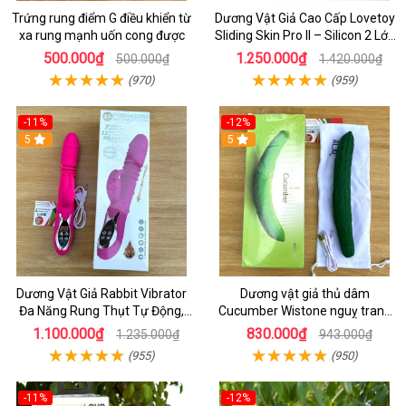
Trứng rung điểm G điều khiển từ
Dương Vật Giả Cao Cấp Lovetoy
xa rung mạnh uốn cong được
Sliding Skin Pro II – Silicon 2 Lớp
Mềm Mịn, Rung Đa Tần Từ Xa
500.000₫
1.250.000₫
500.000₫
1.420.000₫
(970)
(959)
-11%
-12%
5
5
Dương Vật Giả Rabbit Vibrator
Dương vật giả thủ dâm
Đa Năng Rung Thụt Tự Động,
Cucumber Wistone nguỵ trang
Phát Nhiệt Ấm Nóng Kích Thích
hình quả dưa Leo
1.100.000₫
830.000₫
1.235.000₫
943.000₫
(955)
(950)
-11%
-12%