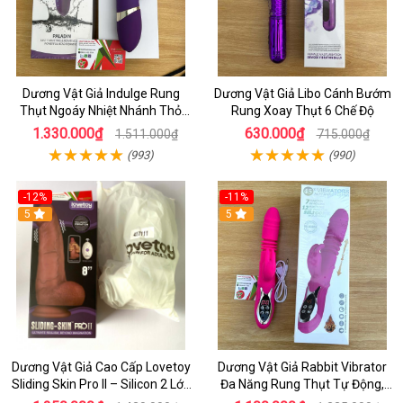
Dương Vật Giả Indulge Rung
Dương Vật Giả Libo Cánh Bướm
Thụt Ngoáy Nhiệt Nhánh Thỏ
Rung Xoay Thụt 6 Chế Độ
Kích Điểm G
1.330.000₫
630.000₫
1.511.000₫
715.000₫
(993)
(990)
-12%
-11%
5
5
Dương Vật Giả Cao Cấp Lovetoy
Dương Vật Giả Rabbit Vibrator
Sliding Skin Pro II – Silicon 2 Lớp
Đa Năng Rung Thụt Tự Động,
Mềm Mịn, Rung Đa Tần Từ Xa
Phát Nhiệt Ấm Nóng Kích Thích