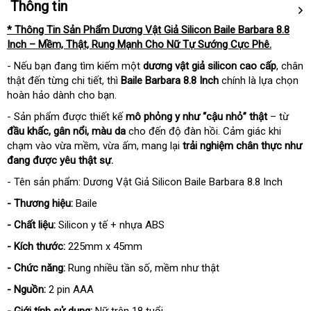
Thông tin
* Thông Tin Sản Phẩm Dương Vật Giả Silicon Baile Barbara 8.8
Inch – Mềm, Thật, Rung Mạnh Cho Nữ Tự Sướng Cực Phê.
- Nếu bạn đang tìm kiếm một
dương vật giả silicon cao cấp
, chân
thật đến từng chi tiết, thì
Baile Barbara 8.8 Inch
chính là lựa chọn
hoàn hảo dành cho bạn.
- Sản phẩm được thiết kế
mô phỏng y như “cậu nhỏ” thật
– từ
đầu khấc, gân nổi, màu da
cho đến độ đàn hồi. Cảm giác khi
chạm vào vừa mềm, vừa ấm, mang lại
trải nghiệm chân thực như
đang được yêu thật sự.
- Tên sản phẩm: Dương Vật Giả Silicon Baile Barbara 8.8 Inch
- Thương hiệu:
Baile
- Chất liệu:
Silicon y tế + nhựa ABS
- Kích thước:
225mm x 45mm
- Chức năng:
Rung nhiều tần số, mềm như thật
- Nguồn:
2 pin AAA