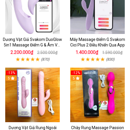
Dương Vật Giả Svakom DuoGlow
Máy Massage Điểm G Svakom
5in1 Massage Điểm G & Âm Vật
Cici Plus 2 Điều Khiển Qua App
Điều Khiển App Thông Minh
2.200.000₫
1.400.000₫
2.500.000₫
1.590.000₫
(870)
(830)
-13%
-12%
5
5
Dương Vật Giả Rung Ngoái
Chày Rung Massage Passion