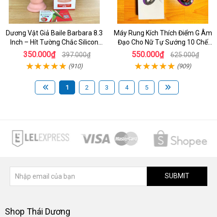
Dương Vật Giả Baile Barbara 8.3
Máy Rung Kích Thích Điểm G Âm
Inch – Hít Tường Chắc Silicon
Đạo Cho Nữ Tự Sướng 10 Chế
Giống Thật Cực Phê Cho Nữ Giới
Độ Rung
350.000₫
550.000₫
397.000₫
625.000₫
(910)
(909)
1
2
3
4
5
SUBMIT
Shop Thái Dương