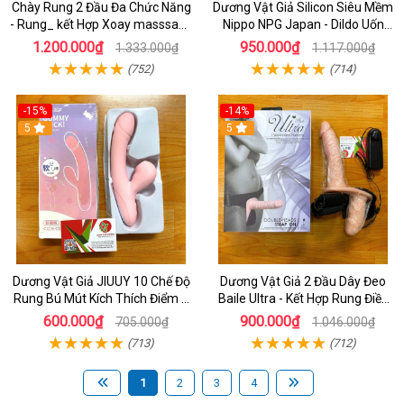
Chày Rung 2 Đầu Đa Chức Năng
Dương Vật Giả Silicon Siêu Mềm
- Rung_ kết Hợp Xoay masssage
Nippo NPG Japan - Dildo Uốn
Điểm G cao Cấp
Cong Tùy Thích
1.200.000₫
950.000₫
1.333.000₫
1.117.000₫
(752)
(714)
-15%
-14%
5
5
Dương Vật Giả JIUUY 10 Chế Độ
Dương Vật Giả 2 Đầu Dây Đeo
Rung Bú Mút Kích Thích Điểm G
Baile Ultra - Kết Hợp Rung Điều
Cho Nữ
Khiển - Đồ Chơi Dành Cho les
600.000₫
900.000₫
705.000₫
1.046.000₫
(713)
(712)
1
2
3
4