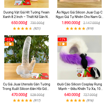
Dương Vật Giả Hít Tường Yeain
Áo Ngực Giả Silicon Jiuai Cup C
Xanh 8.2 Inch – Thiết Kế Gân Nổi
Ngực Giả Tự Nhiên Cho Nam Giả
Chân Thật
Gái, Drag Queen
650.000₫
1.890.000₫
730.000₫
2.147.000₫
(921)
(919)
-11%
-12%
5
5
Cu Giả Jiuai Utensils Gắn Tường
Đuôi Cáo Silicon Cosplay Rung
Trong Xuất Silicon Đàn Hồi Giống
Mạnh – Điều Khiển Từ Xa, 10
Thật
Chế Độ Cực Kích Thích
470.000₫
640.000₫
528.000₫
727.000₫
(917)
(916)