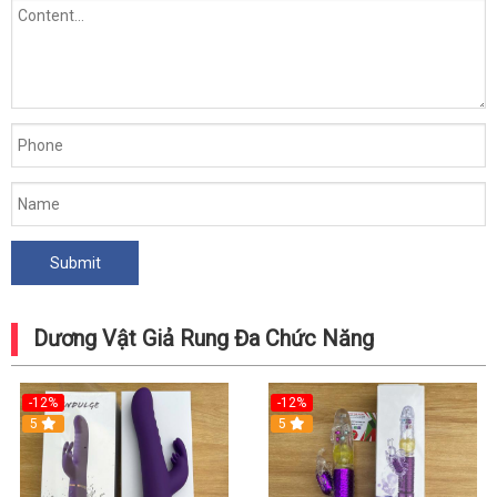
Dương Vật Giả Rung Đa Chức Năng
-12%
-12%
5
5