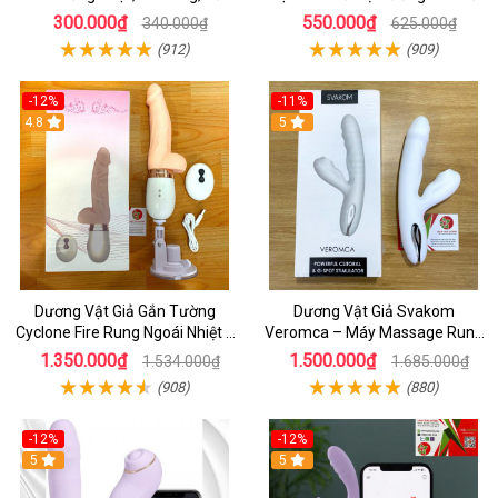
Tay Giá Rẻ
Độ Rung
300.000₫
550.000₫
340.000₫
625.000₫
(912)
(909)
-12%
-11%
4.8
5
Dương Vật Giả Gắn Tường
Dương Vật Giả Svakom
Cyclone Fire Rung Ngoái Nhiệt 7
Veromca – Máy Massage Rung
Chế Độ Silicon Cao Cấp
Thụt, Bú Mút Âm Vật & Điểm G
1.350.000₫
1.500.000₫
1.534.000₫
1.685.000₫
Cao Cấp
(908)
(880)
-12%
-12%
5
5