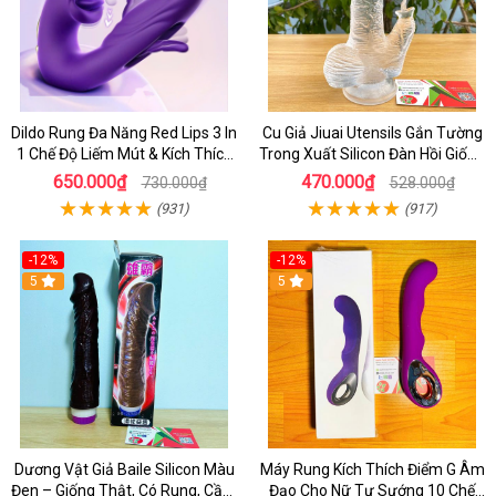
Dildo Rung Đa Năng Red Lips 3 In
Cu Giả Jiuai Utensils Gắn Tường
1 Chế Độ Liếm Mút & Kích Thích
Trong Xuất Silicon Đàn Hồi Giống
Điểm G
Thật
650.000₫
470.000₫
730.000₫
528.000₫
(931)
(917)
-12%
-12%
5
5
Dương Vật Giả Baile Silicon Màu
Máy Rung Kích Thích Điểm G Âm
Đen – Giống Thật, Có Rung, Cầm
Đạo Cho Nữ Tự Sướng 10 Chế