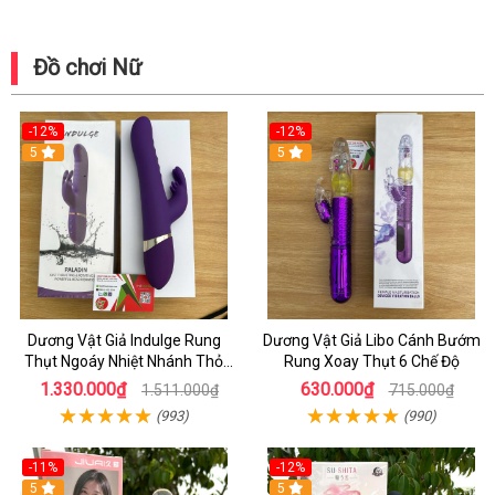
Đồ chơi Nữ
-12%
-12%
5
5
Dương Vật Giả Indulge Rung
Dương Vật Giả Libo Cánh Bướm
Thụt Ngoáy Nhiệt Nhánh Thỏ
Rung Xoay Thụt 6 Chế Độ
Kích Điểm G
1.330.000₫
630.000₫
1.511.000₫
715.000₫
(993)
(990)
-11%
-12%
5
5