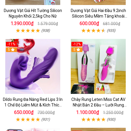
Dương Vật Giả Hít Tường Silicon
Dương Vật Giả Hai Đầu 9.2inch
Nguyên Khối 2,5kg Cho Nữ
Silicon Siêu Mềm Tăng khoái
Cảm Đôi Đỉnh Cao
1.390.000₫
600.000₫
1.579.000₫
681.000₫
(938)
(935)
-11%
-12%
5
5
Dildo Rung Đa Năng Red Lips 3 In
Chày Rung Leten Miss Cat AV
1 Chế Độ Liếm Mút & Kích Thích
Nhật Bản 2 Đầu – Lưỡi Rung
Điểm G
Siêu Mạnh Kết Hợp Sưởi Ấm Cho
650.000₫
1.100.000₫
730.000₫
1.250.000₫
Nữ Sung Sướng
(931)
(930)