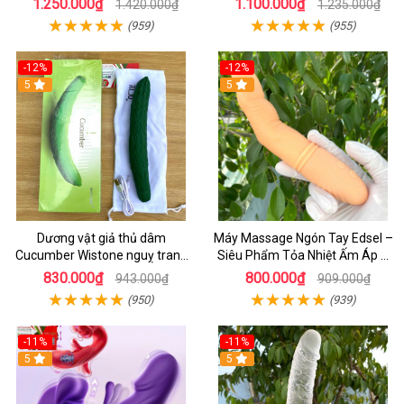
1.250.000₫
1.100.000₫
1.420.000₫
1.235.000₫
(959)
(955)
-12%
-12%
5
5
Dương vật giả thủ dâm
Máy Massage Ngón Tay Edsel –
Cucumber Wistone nguỵ trang
Siêu Phẩm Tỏa Nhiệt Ấm Áp &
hình quả dưa Leo
Rung Móc Thăng Hoa
830.000₫
800.000₫
943.000₫
909.000₫
(950)
(939)
-11%
-11%
5
5