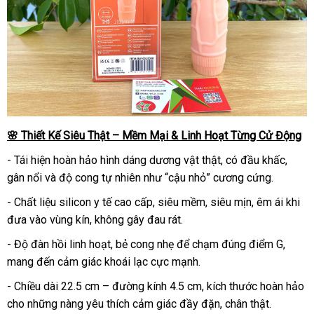
🌸 Thiết Kế Siêu Thật – Mềm Mại & Linh Hoạt Từng Cử Động
- Tái hiện hoàn hảo hình dáng dương vật thật, có đầu khấc,
gân nổi và độ cong tự nhiên như “cậu nhỏ” cương cứng.
- Chất liệu silicon y tế cao cấp, siêu mềm, siêu mịn, êm ái khi
đưa vào vùng kín, không gây đau rát.
- Độ đàn hồi linh hoạt, bẻ cong nhẹ để chạm đúng điểm G,
mang đến cảm giác khoái lạc cực mạnh.
- Chiều dài 22.5 cm – đường kính 4.5 cm, kích thước hoàn hảo
cho những nàng yêu thích cảm giác đầy đặn, chân thật.