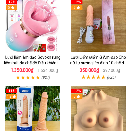
-12%
-12%
5
5
Lưỡi liếm âm đạo Sovokn rung
Lưỡi Liếm Điểm G Âm Đạo Cho
liếm hút đa chế độ Điều khiển từ
nữ tự sướng lên đỉnh 10 chế độ
xa qua app
rung giá tốt
1.350.000₫
350.000₫
1.534.000₫
397.000₫
(927)
(925)
-11%
-12%
4.8
5