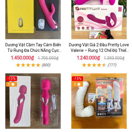
Dương Vật Cầm Tay Cảm Biến
Dương Vật Giả 2 Đầu Pretty Love
Từ Rung Đa Chức NĂng Cực
Valerie – Rung 12 Chế Độ Thiết
Mạnh - Kết hợp Toả Nhiệt Rung
Kế Cho Cặp Đôi Nữ
1.450.000₫
1.240.000₫
1.705.000₫
1.393.000₫
Nhánh
(800)
(777)
-10%
-15%
5
5