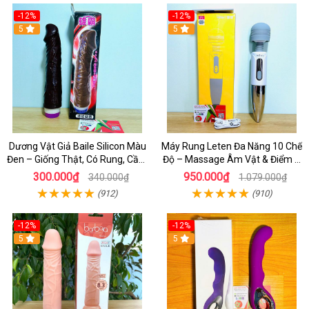
-12%
-12%
5
5
Dương Vật Giả Baile Silicon Màu
Máy Rung Leten Đa Năng 10 Chế
Đen – Giống Thật, Có Rung, Cầm
Độ – Massage Âm Vật & Điểm G
Tay Giá Rẻ
Cực Phê Cho Nữ
300.000₫
950.000₫
340.000₫
1.079.000₫
(912)
(910)
-12%
-12%
5
5