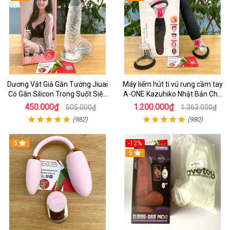
Dương Vật Giả Gắn Tường Jiuai
Máy liếm hút ti vú rung cầm tay
Có Gân Silicon Trong Suốt Siêu
A-ONE Kazuhiko Nhật Bản Cho
Mềm
Nữ massage
450.000₫
1.200.000₫
505.000₫
1.363.000₫
(982)
(980)
5
-12%
5