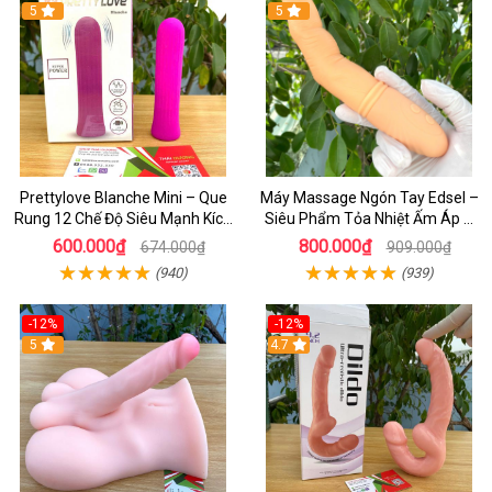
5
5
Prettylove Blanche Mini – Que
Máy Massage Ngón Tay Edsel –
Rung 12 Chế Độ Siêu Mạnh Kích
Siêu Phẩm Tỏa Nhiệt Ấm Áp &
Thích Điểm G Đê Mê
Rung Móc Thăng Hoa
600.000₫
800.000₫
674.000₫
909.000₫
(940)
(939)
-12%
-12%
5
4.7