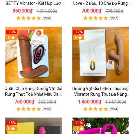
BETTY Vibrator - Kết Hợp Lưỡi
Love - 2 Đầu, 10 Chế Độ Rung
Liếm 2 Đầu Và Toả Nhiệt
Cực Mạnh
950.000₫
700.000₫
1.091.000₫
795.000₫
(809)
(807)
-13%
-12%
5
5
Quần Chip Rung Dương Vật Giả
Dương Vật Giả Leten Thusting
Rung Thụt Toả Nhiệt Màu Da 7
Vibrator Rung Thụt Đa Năng
Chế Độ Thụt _ Điều Khiển Từ Xa
_Kết Hợp Lưỡi Liếm Uấn Cong
750.000₫
1.450.000₫
862.000₫
1.647.000₫
Bằng Remote
Rung Cưc Mạnh
(805)
(804)
-15%
-11%
5
4.8