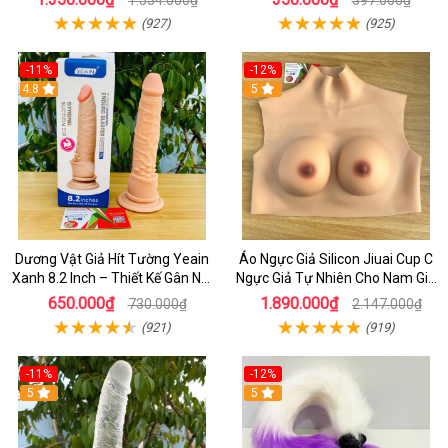
1.534.000₫
397.000₫
(927)
(925)
-11%
-12%
4.8
5
Dương Vật Giả Hít Tường Yeain
Áo Ngực Giả Silicon Jiuai Cup C
Xanh 8.2 Inch – Thiết Kế Gân Nổi
Ngực Giả Tự Nhiên Cho Nam Giả
Chân Thật
Gái, Drag Queen
650.000₫
1.890.000₫
730.000₫
2.147.000₫
(921)
(919)
-11%
-12%
5
5