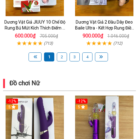
Dương Vật Giả JIUUY 10 Chế Độ
Dương Vật Giả 2 Đầu Dây Đeo
Rung Bú Mút Kích Thích Điểm G
Baile Ultra - Kết Hợp Rung Điều
Cho Nữ
Khiển - Đồ Chơi Dành Cho les
600.000₫
900.000₫
705.000₫
1.046.000₫
(713)
(712)
1
2
3
4
Đồ chơi Nữ
-12%
-12%
5
5