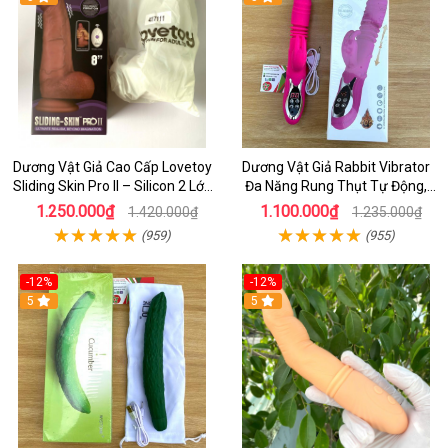
Dương Vật Giả Cao Cấp Lovetoy
Dương Vật Giả Rabbit Vibrator
Sliding Skin Pro II – Silicon 2 Lớp
Đa Năng Rung Thụt Tự Động,
Mềm Mịn, Rung Đa Tần Từ Xa
Phát Nhiệt Ấm Nóng Kích Thích
1.250.000₫
1.100.000₫
1.420.000₫
1.235.000₫
(959)
(955)
-12%
-12%
5
5