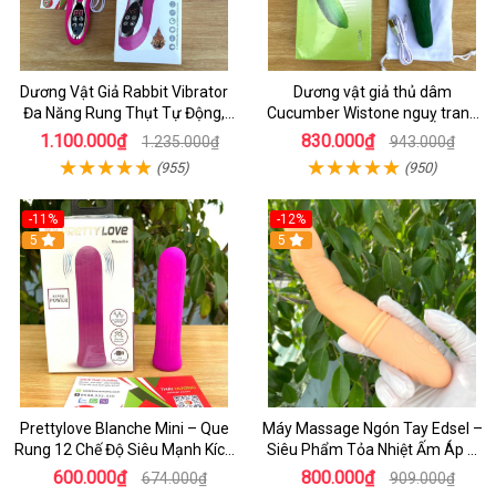
Dương Vật Giả Rabbit Vibrator
Dương vật giả thủ dâm
Đa Năng Rung Thụt Tự Động,
Cucumber Wistone nguỵ trang
Phát Nhiệt Ấm Nóng Kích Thích
hình quả dưa Leo
1.100.000₫
830.000₫
1.235.000₫
943.000₫
(955)
(950)
-11%
-12%
5
5
Prettylove Blanche Mini – Que
Máy Massage Ngón Tay Edsel –
Rung 12 Chế Độ Siêu Mạnh Kích
Siêu Phẩm Tỏa Nhiệt Ấm Áp &
Thích Điểm G Đê Mê
Rung Móc Thăng Hoa
600.000₫
800.000₫
674.000₫
909.000₫