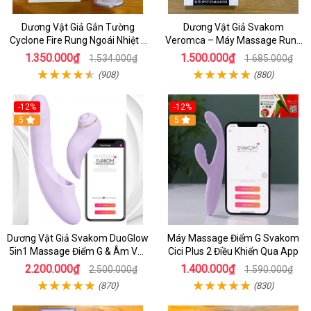
Dương Vật Giả Gắn Tường
Dương Vật Giả Svakom
Cyclone Fire Rung Ngoái Nhiệt 7
Veromca – Máy Massage Rung
Chế Độ Silicon Cao Cấp
Thụt, Bú Mút Âm Vật & Điểm G
1.350.000₫
1.500.000₫
1.534.000₫
1.685.000₫
Cao Cấp
(908)
(880)
-12%
-12%
5
5
Dương Vật Giả Svakom DuoGlow
Máy Massage Điểm G Svakom
5in1 Massage Điểm G & Âm Vật
Cici Plus 2 Điều Khiển Qua App
Điều Khiển App Thông Minh
2.200.000₫
1.400.000₫
2.500.000₫
1.590.000₫
(870)
(830)