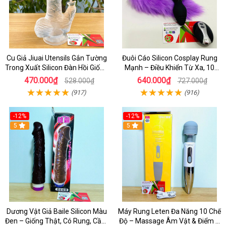
Cu Giả Jiuai Utensils Gắn Tường
Đuôi Cáo Silicon Cosplay Rung
Trong Xuất Silicon Đàn Hồi Giống
Mạnh – Điều Khiển Từ Xa, 10
Thật
Chế Độ Cực Kích Thích
470.000₫
640.000₫
528.000₫
727.000₫
(917)
(916)
-12%
-12%
5
5
Dương Vật Giả Baile Silicon Màu
Máy Rung Leten Đa Năng 10 Chế
Đen – Giống Thật, Có Rung, Cầm
Độ – Massage Âm Vật & Điểm G