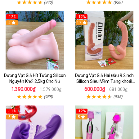
(940)
(939)
-12%
-12%
5
4.7
Dương Vật Giả Hít Tường Silicon
Dương Vật Giả Hai Đầu 9.2inch
Nguyên Khối 2,5kg Cho Nữ
Silicon Siêu Mềm Tăng khoái
Cảm Đôi Đỉnh Cao
1.390.000₫
600.000₫
1.579.000₫
681.000₫
(938)
(935)
-11%
-12%
5
5