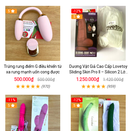
5
-12%
5
Trứng rung điểm G điều khiển từ
Dương Vật Giả Cao Cấp Lovetoy
xa rung mạnh uốn cong được
Sliding Skin Pro II – Silicon 2 Lớp
Mềm Mịn, Rung Đa Tần Từ Xa
500.000₫
1.250.000₫
500.000₫
1.420.000₫
(970)
(959)
-11%
-12%
5
5