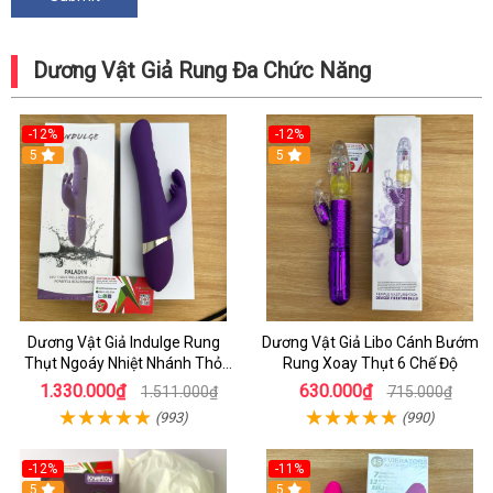
Dương Vật Giả Rung Đa Chức Năng
-12%
-12%
5
5
Dương Vật Giả Indulge Rung
Dương Vật Giả Libo Cánh Bướm
Thụt Ngoáy Nhiệt Nhánh Thỏ
Rung Xoay Thụt 6 Chế Độ
Kích Điểm G
1.330.000₫
630.000₫
1.511.000₫
715.000₫
(993)
(990)
-12%
-11%
5
5