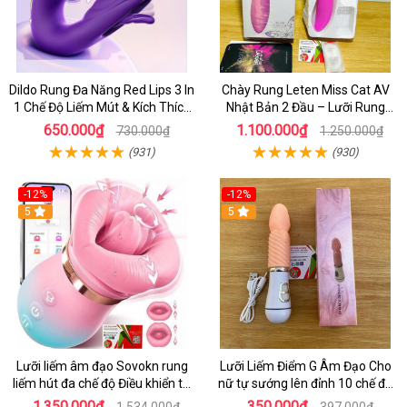
Dildo Rung Đa Năng Red Lips 3 In
Chày Rung Leten Miss Cat AV
1 Chế Độ Liếm Mút & Kích Thích
Nhật Bản 2 Đầu – Lưỡi Rung
Điểm G
Siêu Mạnh Kết Hợp Sưởi Ấm Cho
650.000₫
1.100.000₫
730.000₫
1.250.000₫
Nữ Sung Sướng
(931)
(930)
-12%
-12%
5
5
Lưỡi liếm âm đạo Sovokn rung
Lưỡi Liếm Điểm G Âm Đạo Cho
liếm hút đa chế độ Điều khiển từ
nữ tự sướng lên đỉnh 10 chế độ
xa qua app
rung giá tốt
1.350.000₫
350.000₫