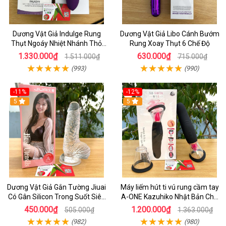
Dương Vật Giả Indulge Rung
Dương Vật Giả Libo Cánh Bướm
Thụt Ngoáy Nhiệt Nhánh Thỏ
Rung Xoay Thụt 6 Chế Độ
Kích Điểm G
1.330.000₫
630.000₫
1.511.000₫
715.000₫
(993)
(990)
-11%
-12%
5
5
Dương Vật Giả Gắn Tường Jiuai
Máy liếm hút ti vú rung cầm tay
Có Gân Silicon Trong Suốt Siêu
A-ONE Kazuhiko Nhật Bản Cho
Mềm
Nữ massage
450.000₫
1.200.000₫
505.000₫
1.363.000₫
(982)
(980)