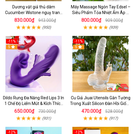
Dương vật giả thủ dâm
Máy Massage Ngón Tay Edsel –
Cucumber Wistone nguỵ trang
Siêu Phẩm Tỏa Nhiệt Ấm Áp &
hình quả dưa Leo
Rung Móc Thăng Hoa
830.000₫
800.000₫
943.000₫
909.000₫
(950)
(939)
-11%
-11%
5
5
Dildo Rung Đa Năng Red Lips 3 In
Cu Giả Jiuai Utensils Gắn Tường
1 Chế Độ Liếm Mút & Kích Thích
Trong Xuất Silicon Đàn Hồi Giống
Điểm G
Thật
650.000₫
470.000₫
730.000₫
528.000₫
(931)
(917)
-12%
-12%