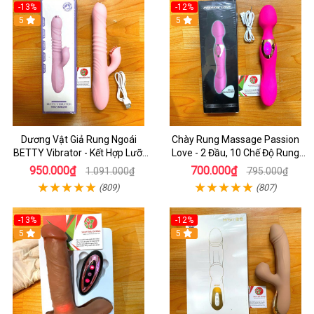
-13%
-12%
5
5
Dương Vật Giả Rung Ngoái
Chày Rung Massage Passion
BETTY Vibrator - Kết Hợp Lưỡi
Love - 2 Đầu, 10 Chế Độ Rung
Liếm 2 Đầu Và Toả Nhiệt
Cực Mạnh
950.000₫
700.000₫
1.091.000₫
795.000₫
(809)
(807)
-13%
-12%
5
5