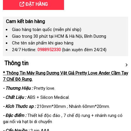
ĐẶT HÀNG
Cam kết bán hàng
Giao hàng toàn quốc (miễn phí ship)
Giao trong 30 phút tại HCM & Hà Nội, Bình Dương
Che tên sản phẩm khi giao hàng
24/7 Hotline:
0988952330
(bán xuyên đêm 24/24)
Thông tin
* Thông Tin Máy Rung Dương Vật Giả Pretty Love Ander Cầm Tay
7 Chế Độ Rung.
- Thương Hiệu :
Pretty love.
- Chất Liệu :
ABS + Silicon Medical.
- Kích Thước sp :
210mm*30mm ; Nhánh 60mm*20mm.
- Đặc điểm :
Thiết kế độc đáo , 7 chế độ rung + nhánh rung có
gai nổi và hạt bi di chuyển
- Cấp Nguồn :
2 pin AAA.