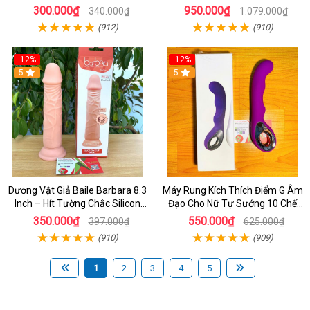
Tay Giá Rẻ
Cực Phê Cho Nữ
300.000₫
950.000₫
340.000₫
1.079.000₫
(912)
(910)
-12%
-12%
5
5
Dương Vật Giả Baile Barbara 8.3
Máy Rung Kích Thích Điểm G Âm
Inch – Hít Tường Chắc Silicon
Đạo Cho Nữ Tự Sướng 10 Chế
Giống Thật Cực Phê Cho Nữ Giới
Độ Rung
350.000₫
550.000₫
397.000₫
625.000₫
(910)
(909)
1
2
3
4
5