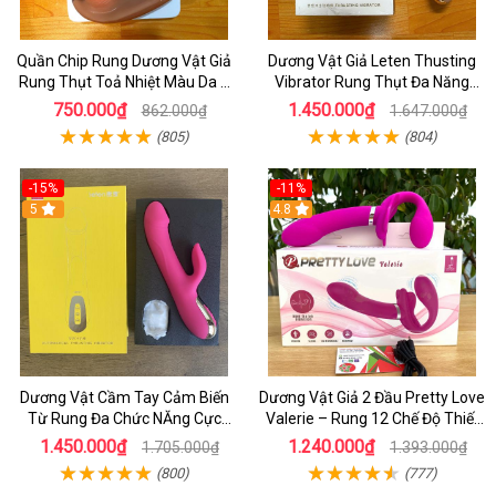
Quần Chip Rung Dương Vật Giả
Dương Vật Giả Leten Thusting
Rung Thụt Toả Nhiệt Màu Da 7
Vibrator Rung Thụt Đa Năng
Chế Độ Thụt _ Điều Khiển Từ Xa
_Kết Hợp Lưỡi Liếm Uấn Cong
750.000₫
1.450.000₫
862.000₫
1.647.000₫
Bằng Remote
Rung Cưc Mạnh
(805)
(804)
-15%
-11%
5
4.8
Dương Vật Cầm Tay Cảm Biến
Dương Vật Giả 2 Đầu Pretty Love
Từ Rung Đa Chức NĂng Cực
Valerie – Rung 12 Chế Độ Thiết
Mạnh - Kết hợp Toả Nhiệt Rung
Kế Cho Cặp Đôi Nữ
1.450.000₫
1.240.000₫
1.705.000₫
1.393.000₫
Nhánh
(800)
(777)