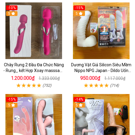
-10%
-15%
5
5
Chày Rung 2 Đầu Đa Chức Năng
Dương Vật Giả Silicon Siêu Mềm
- Rung_ kết Hợp Xoay masssage
Nippo NPG Japan - Dildo Uốn
Điểm G cao Cấp
Cong Tùy Thích
1.200.000₫
950.000₫
1.333.000₫
1.117.000₫
(752)
(714)
-15%
-14%
5
5