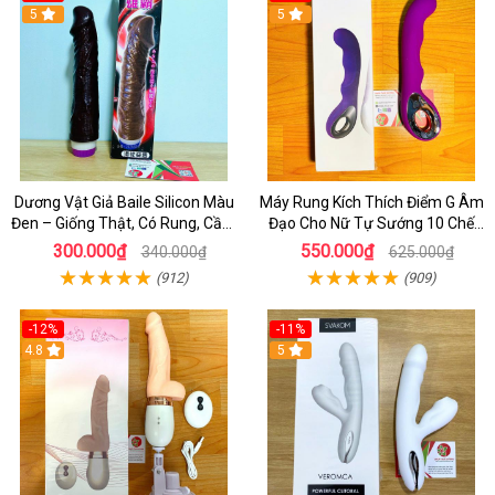
5
5
Dương Vật Giả Baile Silicon Màu
Máy Rung Kích Thích Điểm G Âm
Đen – Giống Thật, Có Rung, Cầm
Đạo Cho Nữ Tự Sướng 10 Chế
Tay Giá Rẻ
Độ Rung
300.000₫
550.000₫
340.000₫
625.000₫
(912)
(909)
-12%
-11%
4.8
5