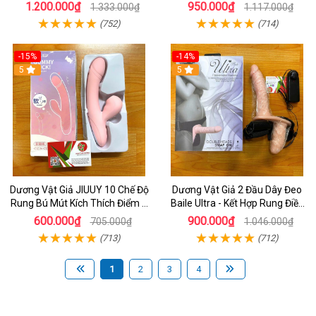
Điểm G cao Cấp
Cong Tùy Thích
1.200.000₫
950.000₫
1.333.000₫
1.117.000₫
(752)
(714)
-15%
-14%
5
5
Dương Vật Giả JIUUY 10 Chế Độ
Dương Vật Giả 2 Đầu Dây Đeo
Rung Bú Mút Kích Thích Điểm G
Baile Ultra - Kết Hợp Rung Điều
Cho Nữ
Khiển - Đồ Chơi Dành Cho les
600.000₫
900.000₫
705.000₫
1.046.000₫
(713)
(712)
1
2
3
4