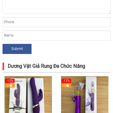
Dương Vật Giả Rung Đa Chức Năng
-12%
-12%
5
5