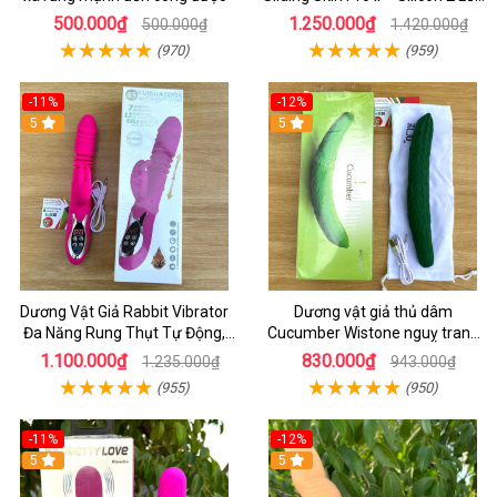
Mềm Mịn, Rung Đa Tần Từ Xa
500.000₫
1.250.000₫
500.000₫
1.420.000₫
(970)
(959)
-11%
-12%
5
5
Dương Vật Giả Rabbit Vibrator
Dương vật giả thủ dâm
Đa Năng Rung Thụt Tự Động,
Cucumber Wistone nguỵ trang
Phát Nhiệt Ấm Nóng Kích Thích
hình quả dưa Leo
1.100.000₫
830.000₫
1.235.000₫
943.000₫
(955)
(950)
-11%
-12%
5
5