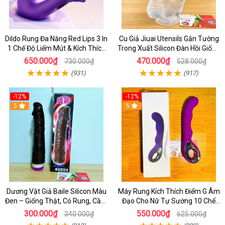
Dildo Rung Đa Năng Red Lips 3 In
Cu Giả Jiuai Utensils Gắn Tường
1 Chế Độ Liếm Mút & Kích Thích
Trong Xuất Silicon Đàn Hồi Giống
Điểm G
Thật
650.000₫
470.000₫
730.000₫
528.000₫
(931)
(917)
-12%
-12%
5
5
Dương Vật Giả Baile Silicon Màu
Máy Rung Kích Thích Điểm G Âm
Đen – Giống Thật, Có Rung, Cầm
Đạo Cho Nữ Tự Sướng 10 Chế
Tay Giá Rẻ
Độ Rung
300.000₫
550.000₫
340.000₫
625.000₫