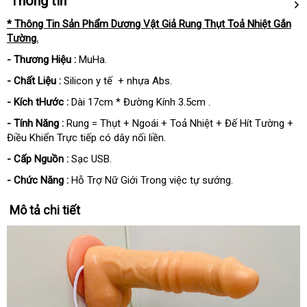
Thông tin
* Thông Tin Sản Phẩm Dương Vật Giả Rung Thụt Toả Nhiệt Gắn
Tường.
- Thương Hiệu :
MuHa.
- Chất Liệu :
Silicon y tế + nhựa Abs.
- Kích tHước :
Dài 17cm * Đường Kính 3.5cm .
- Tính Năng :
Rung = Thụt + Ngoái + Toả Nhiệt + Đế Hít Tường +
Điều Khiển Trực tiếp có dây nối liền.
- Cấp Nguồn :
Sạc USB.
- Chức Năng :
Hỗ Trợ Nữ Giới Trong việc tự sướng.
Mô tả chi tiết