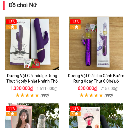
Đồ chơi Nữ
-12%
-12%
5
5
Dương Vật Giả Indulge Rung
Dương Vật Giả Libo Cánh Bướm
Thụt Ngoáy Nhiệt Nhánh Thỏ
Rung Xoay Thụt 6 Chế Độ
Kích Điểm G
1.330.000₫
630.000₫
1.511.000₫
715.000₫
(993)
(990)
-11%
-12%
5
5