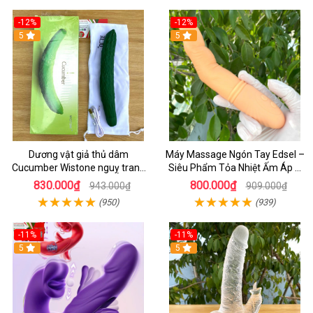
-12%
-12%
5
5
Dương vật giả thủ dâm
Máy Massage Ngón Tay Edsel –
Cucumber Wistone nguỵ trang
Siêu Phẩm Tỏa Nhiệt Ấm Áp &
hình quả dưa Leo
Rung Móc Thăng Hoa
830.000₫
800.000₫
943.000₫
909.000₫
(950)
(939)
-11%
-11%
5
5