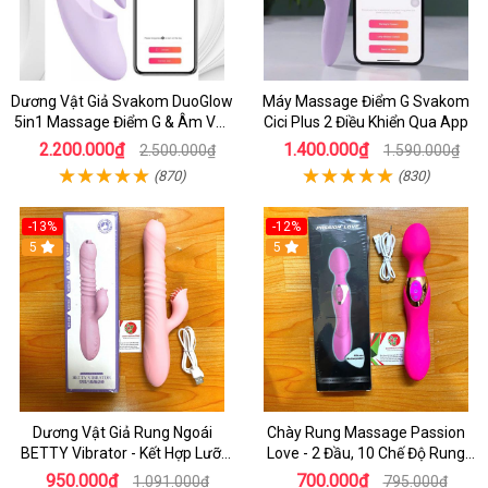
Dương Vật Giả Svakom DuoGlow
Máy Massage Điểm G Svakom
5in1 Massage Điểm G & Âm Vật
Cici Plus 2 Điều Khiển Qua App
Điều Khiển App Thông Minh
2.200.000₫
1.400.000₫
2.500.000₫
1.590.000₫
(870)
(830)
-13%
-12%
5
5
Dương Vật Giả Rung Ngoái
Chày Rung Massage Passion
BETTY Vibrator - Kết Hợp Lưỡi
Love - 2 Đầu, 10 Chế Độ Rung
Liếm 2 Đầu Và Toả Nhiệt
Cực Mạnh
950.000₫
700.000₫
1.091.000₫
795.000₫