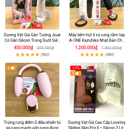
Dương Vật Giả Gắn Tường Jiuai
Máy liếm hút ti vú rung cầm tay
Có Gân Silicon Trong Suốt Siêu
A-ONE Kazuhiko Nhật Bản Cho
Mềm
Nữ massage
450.000₫
1.200.000₫
505.000₫
1.363.000₫
(982)
(980)
5
-12%
5
Trứng rung điểm G điều khiển từ
Dương Vật Giả Cao Cấp Lovetoy
xa rung mạnh uốn cong được
Sliding Skin Pro II – Silicon 2 Lớp