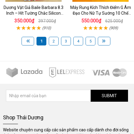
Dương Vật Giả Baile Barbara 8.3
Máy Rung Kích Thích Điểm G Âm
Inch – Hít Tường Chắc Silicon
Đạo Cho Nữ Tự Sướng 10 Chế
Giống Thật Cực Phê Cho Nữ Giới
Độ Rung
350.000₫
550.000₫
397.000₫
625.000₫
(910)
(909)
1
2
3
4
5
SUBMIT
Shop Thái Dương
Website chuyên cung cấp các sản phẩm cao cấp dành cho đời sống