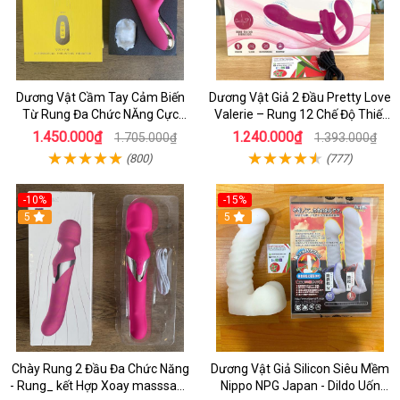
Dương Vật Cầm Tay Cảm Biến
Dương Vật Giả 2 Đầu Pretty Love
Từ Rung Đa Chức NĂng Cực
Valerie – Rung 12 Chế Độ Thiết
Mạnh - Kết hợp Toả Nhiệt Rung
Kế Cho Cặp Đôi Nữ
1.450.000₫
1.240.000₫
1.705.000₫
1.393.000₫
Nhánh
(800)
(777)
-10%
-15%
5
5
Chày Rung 2 Đầu Đa Chức Năng
Dương Vật Giả Silicon Siêu Mềm
- Rung_ kết Hợp Xoay masssage
Nippo NPG Japan - Dildo Uốn