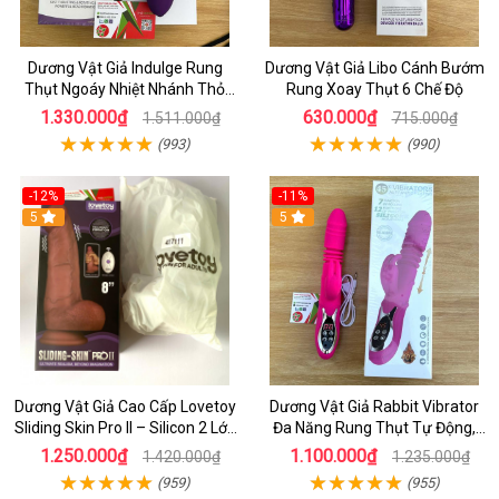
Dương Vật Giả Indulge Rung
Dương Vật Giả Libo Cánh Bướm
Thụt Ngoáy Nhiệt Nhánh Thỏ
Rung Xoay Thụt 6 Chế Độ
Kích Điểm G
1.330.000₫
630.000₫
1.511.000₫
715.000₫
(993)
(990)
-12%
-11%
5
5
Dương Vật Giả Cao Cấp Lovetoy
Dương Vật Giả Rabbit Vibrator
Sliding Skin Pro II – Silicon 2 Lớp
Đa Năng Rung Thụt Tự Động,
Mềm Mịn, Rung Đa Tần Từ Xa
Phát Nhiệt Ấm Nóng Kích Thích
1.250.000₫
1.100.000₫
1.420.000₫
1.235.000₫
(959)
(955)