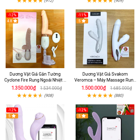
(912)
(909)
-12%
-11%
4.8
5
Dương Vật Giả Gắn Tường
Dương Vật Giả Svakom
Cyclone Fire Rung Ngoái Nhiệt 7
Veromca – Máy Massage Rung
Chế Độ Silicon Cao Cấp
Thụt, Bú Mút Âm Vật & Điểm G
1.350.000₫
1.500.000₫
1.534.000₫
1.685.000₫
Cao Cấp
(908)
(880)
-12%
-12%
5
5