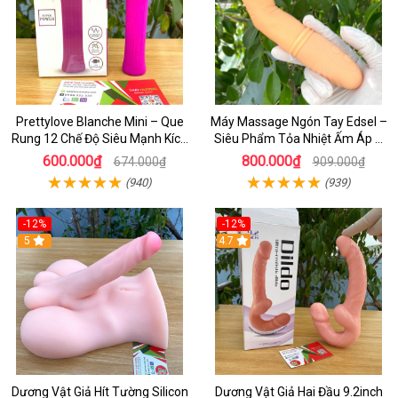
Prettylove Blanche Mini – Que
Máy Massage Ngón Tay Edsel –
Rung 12 Chế Độ Siêu Mạnh Kích
Siêu Phẩm Tỏa Nhiệt Ấm Áp &
Thích Điểm G Đê Mê
Rung Móc Thăng Hoa
600.000₫
800.000₫
674.000₫
909.000₫
(940)
(939)
-12%
-12%
5
4.7
Dương Vật Giả Hít Tường Silicon
Dương Vật Giả Hai Đầu 9.2inch