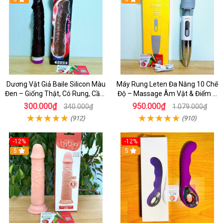
Dương Vật Giả Baile Silicon Màu
Máy Rung Leten Đa Năng 10 Chế
Đen – Giống Thật, Có Rung, Cầm
Độ – Massage Âm Vật & Điểm G
Tay Giá Rẻ
Cực Phê Cho Nữ
300.000₫
950.000₫
340.000₫
1.079.000₫
(912)
(910)
-12%
-12%
5
5