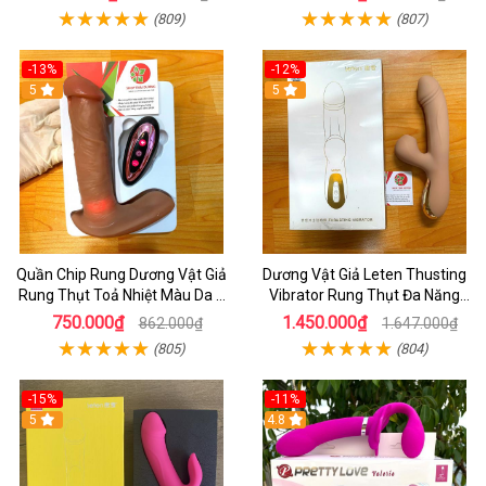
(809)
(807)
-13%
-12%
5
5
Quần Chip Rung Dương Vật Giả
Dương Vật Giả Leten Thusting
Rung Thụt Toả Nhiệt Màu Da 7
Vibrator Rung Thụt Đa Năng
Chế Độ Thụt _ Điều Khiển Từ Xa
_Kết Hợp Lưỡi Liếm Uấn Cong
750.000₫
1.450.000₫
862.000₫
1.647.000₫
Bằng Remote
Rung Cưc Mạnh
(805)
(804)
-15%
-11%
5
4.8