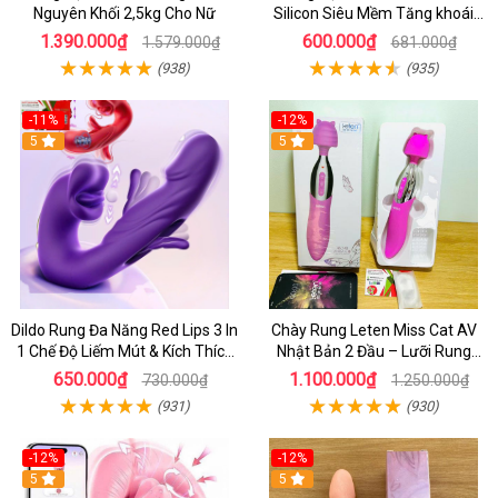
Nguyên Khối 2,5kg Cho Nữ
Silicon Siêu Mềm Tăng khoái
Cảm Đôi Đỉnh Cao
1.390.000₫
600.000₫
1.579.000₫
681.000₫
(938)
(935)
-11%
-12%
5
5
Dildo Rung Đa Năng Red Lips 3 In
Chày Rung Leten Miss Cat AV
1 Chế Độ Liếm Mút & Kích Thích
Nhật Bản 2 Đầu – Lưỡi Rung
Điểm G
Siêu Mạnh Kết Hợp Sưởi Ấm Cho
650.000₫
1.100.000₫
730.000₫
1.250.000₫
Nữ Sung Sướng
(931)
(930)
-12%
-12%
5
5