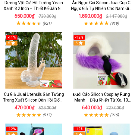
Dương Vật Giả Hít Tường Yeain
Áo Ngực Giả Silicon Jiuai Cup C
Xanh 8.2 Inch – Thiết Kế Gân Nổi
Ngực Giả Tự Nhiên Cho Nam Giả
Chân Thật
Gái, Drag Queen
650.000₫
1.890.000₫
730.000₫
2.147.000₫
(921)
(919)
-11%
-12%
5
5
Cu Giả Jiuai Utensils Gắn Tường
Đuôi Cáo Silicon Cosplay Rung
Trong Xuất Silicon Đàn Hồi Giống
Mạnh – Điều Khiển Từ Xa, 10
Thật
Chế Độ Cực Kích Thích
470.000₫
640.000₫
528.000₫
727.000₫
(917)
(916)
-12%
-12%
5
5