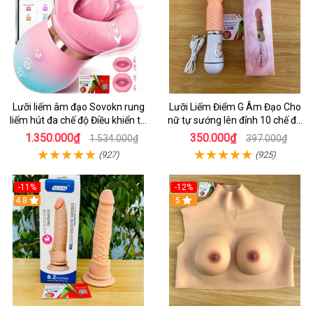
Lưỡi liếm âm đạo Sovokn rung
Lưỡi Liếm Điểm G Âm Đạo Cho
liếm hút đa chế độ Điều khiển từ
nữ tự sướng lên đỉnh 10 chế độ
xa qua app
rung giá tốt
1.350.000₫
350.000₫
1.534.000₫
397.000₫
(927)
(925)
-11%
-12%
4.8
5